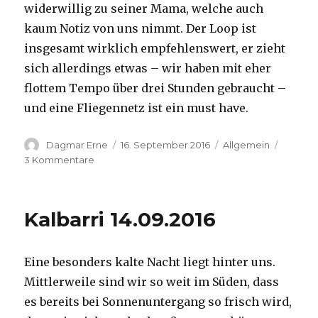
widerwillig zu seiner Mama, welche auch
kaum Notiz von uns nimmt. Der Loop ist
insgesamt wirklich empfehlenswert, er zieht
sich allerdings etwas – wir haben mit eher
flottem Tempo über drei Stunden gebraucht –
und eine Fliegennetz ist ein must have.
Autor
Veröffentlicht
Kategorien
Dagmar Erne
16. September 2016
Allgemein
am
zu
3 Kommentare
Kalbarri,
15.09.2016
Kalbarri 14.09.2016
Eine besonders kalte Nacht liegt hinter uns.
Mittlerweile sind wir so weit im Süden, dass
es bereits bei Sonnenuntergang so frisch wird,