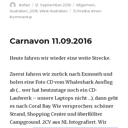
Autor
Veröffentlicht
Kategorien
stefan
12. September 2016
Allgemein
,
am
Australien_2016
,
West Australien
Schreibe einen
zu
Kommentar
Hamelin
Pool
12.09.2016
Carnavon 11.09.2016
Heute fahren wir wieder eine weite Strecke.
Zuerst fahren wir zurück nach Exmouth und
holen eine Foto CD vom Whaleshark Ausflug
ab (… wer hat heutzutage noch ein CD-
Laufwerk – unsere Laptops nicht …), dann geht
es nach Coral Bay. Wie versprochen: schöner
Strand, Shopping Center und überfüllter
Campground.
2CV aus NL fotografiert. Wir