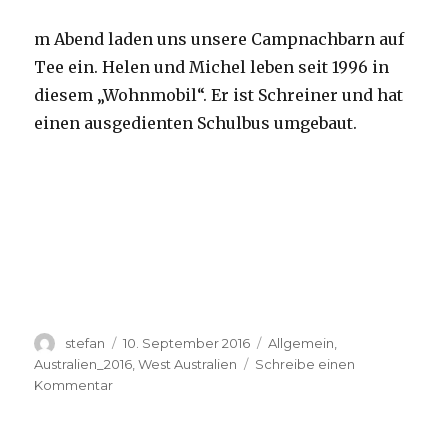
m Abend laden uns unsere Campnachbarn auf
Tee ein. Helen und Michel leben seit 1996 in
diesem „Wohnmobil“. Er ist Schreiner und hat
einen ausgedienten Schulbus umgebaut.
Autor
Veröffentlicht
Kategorien
stefan
10. September 2016
Allgemein
,
am
Australien_2016
,
West Australien
Schreibe einen
zu
Kommentar
Yardie
Creek
10.09.2016