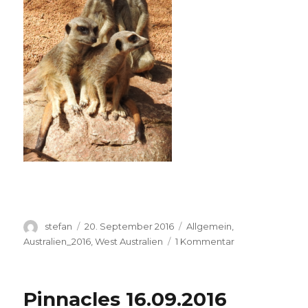
Autor
Veröffentlicht
Kategorien
stefan
20. September 2016
Allgemein
,
am
zu
Australien_2016
,
West Australien
1 Kommentar
Perth
Zoo
20.09.2016
Pinnacles 16.09.2016