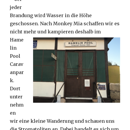
jeder
Brandung wird Wasser in die Höhe
geschossen. Nach Monkey Mia schaffen wir es
nicht mehr und kampieren deshalb im
Hame
lin
Pool
Carav
anpar
k.
Dort
unter
nehm
en
wir eine kleine Wanderung und schauen uns
die Stromatoliten an. Dabei handelt es sich um