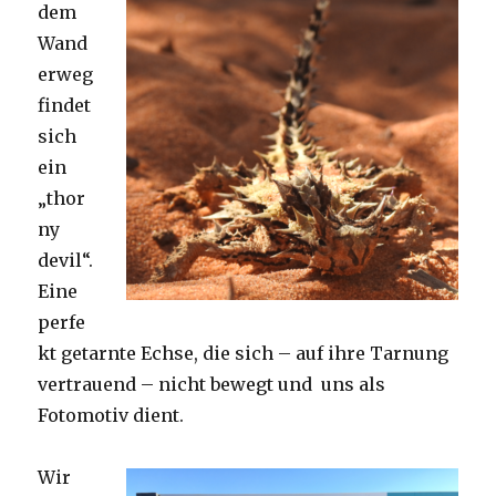
dem
Wand
erweg
findet
sich
ein
„thor
ny
devil“.
Eine
perfe
kt getarnte Echse, die sich – auf ihre Tarnung
vertrauend – nicht bewegt und uns als
Fotomotiv dient.
Wir