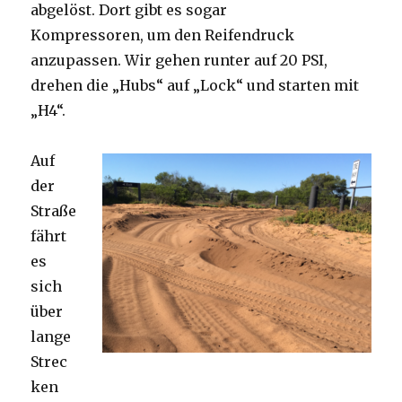
abgelöst. Dort gibt es sogar
Kompressoren, um den Reifendruck
anzupassen. Wir gehen runter auf 20 PSI,
drehen die „Hubs“ auf „Lock“ und starten mit
„H4“.
Auf
der
Straße
fährt
es
sich
über
lange
Strec
ken