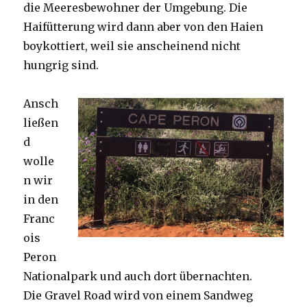
die Meeresbewohner der Umgebung. Die
Haifütterung wird dann aber von den Haien
boykottiert, weil sie anscheinend nicht
hungrig sind.
Ansch
ließen
d
wolle
n wir
in den
Franc
ois
Peron
Nationalpark und auch dort übernachten.
Die Gravel Road wird von einem Sandweg