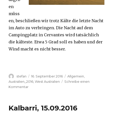
en
müss
en, beschließen wir trotz Kälte die letzte Nacht
im Auto zu verbringen. Die Nacht auf dem
Campingplatz in Cervantes wird tatsächlich
die kälteste. Etwa 5 Grad soll es haben und der
Wind macht es nicht besser.
Autor
Veröffentlicht
Kategorien
stefan
16. September 2016
Allgemein
,
am
Australien_2016
,
West Australien
Schreibe einen
zu
Kommentar
Pinnacles
16.09.2016
Kalbarri, 15.09.2016