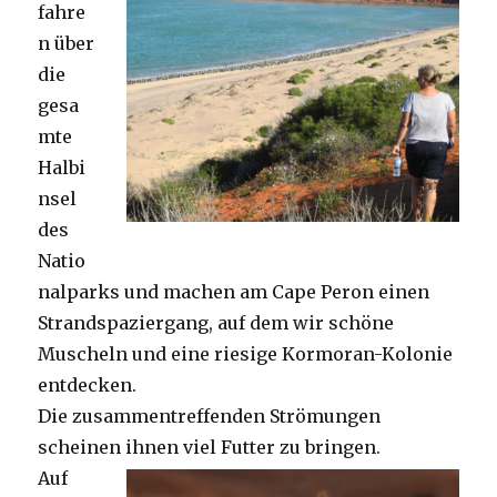
fahre
n über
die
gesa
mte
Halbi
nsel
des
Natio
nalparks und machen am Cape Peron einen
Strandspaziergang, auf dem wir schöne
Muscheln und eine riesige Kormoran-Kolonie
entdecken.
Die zusammentreffenden Strömungen
scheinen ihnen viel Futter zu bringen.
Auf