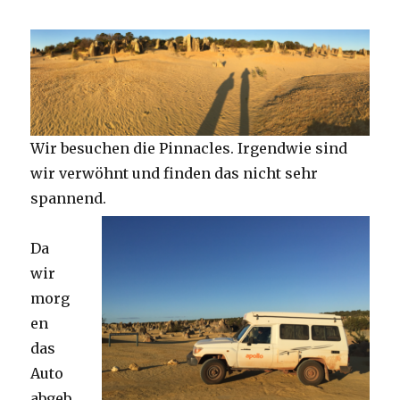
Wir besuchen die Pinnacles. Irgendwie sind
wir verwöhnt und finden das nicht sehr
spannend.
Da
wir
morg
en
das
Auto
abgeb