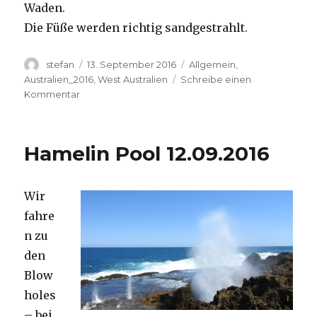
Waden.
Die Füße werden richtig sandgestrahlt.
Autor
Veröffentlicht
Kategorien
stefan
13. September 2016
Allgemein
,
am
Australien_2016
,
West Australien
Schreibe einen
zu
Kommentar
Cape
Range
13.09.2016
Hamelin Pool 12.09.2016
Wir
fahre
n zu
den
Blow
holes
– bei