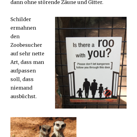
dann ohne störende Zäune und Gitter.
Schilder
ermahnen
den
Zoobesucher
auf sehr nette
Art, dass man
aufpassen
soll, dass
niemand
ausbüchst.