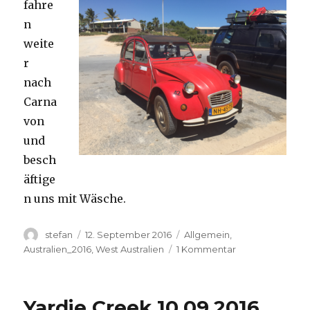
fahre
n
weite
r
nach
Carna
von
und
besch
äftige
n uns mit Wäsche.
Autor
Veröffentlicht
Kategorien
stefan
12. September 2016
Allgemein
,
am
zu
Australien_2016
,
West Australien
1 Kommentar
Carnavon
11.09.2016
Yardie Creek 10.09.2016