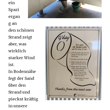
ein
Spazi
ergan
g an
den schönen
Strand zeigt
aber, was
wirklich
starker Wind
ist.
In Bodennähe
fegt der Sand
über den
Strand und
pieckst kräftig
in unsere