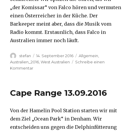
„der Komissar“ von Falco hören und vermuten
einen Österreicher in der Küche. Der
Barkeeper meint aber, dass die Musik vom
Radio kommt. Erstaunlich, dass Falco in
Australien immer noch läuft.
Autor
Veröffentlicht
Kategorien
stefan
14. September 2016
Allgemein
,
am
Australien_2016
,
West Australien
Schreibe einen
zu
Kommentar
Kalbarri
14.09.2016
Cape Range 13.09.2016
Von der Hamelin Pool Station starten wir mit
dem Ziel „Ocean Park“ in Denham. Wir
entscheiden uns gegen die Delphinfütterung