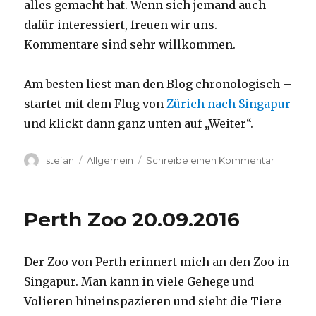
alles gemacht hat. Wenn sich jemand auch
dafür interessiert, freuen wir uns.
Kommentare sind sehr willkommen.
Am besten liest man den Blog chronologisch –
startet mit dem Flug von
Zürich nach Singapur
und klickt dann ganz unten auf „Weiter“.
Autor
Kategorien
zu
stefan
Allgemein
Schreibe einen Kommentar
Australie
2016
–
Perth Zoo 20.09.2016
von
Darwin
nach
Der Zoo von Perth erinnert mich an den Zoo in
Perth
Singapur. Man kann in viele Gehege und
Volieren hineinspazieren und sieht die Tiere