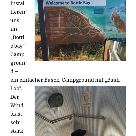
instal
lieren
uns
im
„Bottl
e bay“
Camp
groun
d –
ein einfacher Busch-Campground mit „Bush
Loo“.
Der
Wind
bläst
sehr
stark,