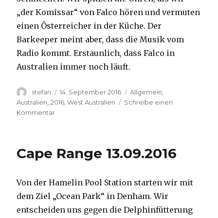
„der Komissar“ von Falco hören und vermuten
einen Österreicher in der Küche. Der
Barkeeper meint aber, dass die Musik vom
Radio kommt. Erstaunlich, dass Falco in
Australien immer noch läuft.
Autor
Veröffentlicht
Kategorien
stefan
14. September 2016
Allgemein
,
am
Australien_2016
,
West Australien
Schreibe einen
zu
Kommentar
Kalbarri
14.09.2016
Cape Range 13.09.2016
Von der Hamelin Pool Station starten wir mit
dem Ziel „Ocean Park“ in Denham. Wir
entscheiden uns gegen die Delphinfütterung