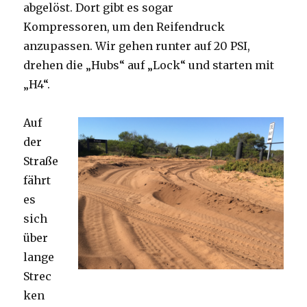
abgelöst. Dort gibt es sogar
Kompressoren, um den Reifendruck
anzupassen. Wir gehen runter auf 20 PSI,
drehen die „Hubs“ auf „Lock“ und starten mit
„H4“.
Auf
der
Straße
fährt
es
sich
über
lange
Strec
ken