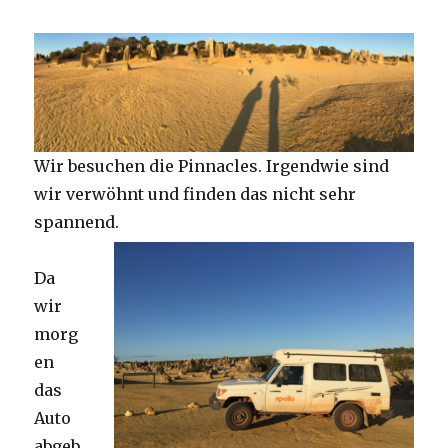
Wir besuchen die Pinnacles. Irgendwie sind
wir verwöhnt und finden das nicht sehr
spannend.
Da
wir
morg
en
das
Auto
abgeb