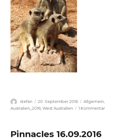
Autor
Veröffentlicht
Kategorien
stefan
20. September 2016
Allgemein
,
am
zu
Australien_2016
,
West Australien
1 Kommentar
Perth
Zoo
20.09.2016
Pinnacles 16.09.2016