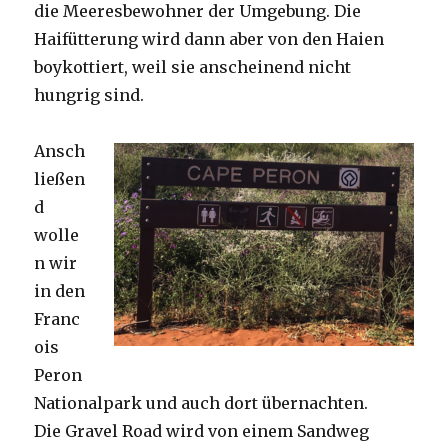
die Meeresbewohner der Umgebung. Die
Haifütterung wird dann aber von den Haien
boykottiert, weil sie anscheinend nicht
hungrig sind.
Ansch
ließen
d
wolle
n wir
in den
Franc
ois
Peron
Nationalpark und auch dort übernachten.
Die Gravel Road wird von einem Sandweg