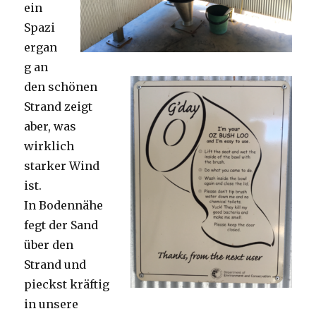
ein
Spazi
ergan
g an
den schönen
Strand zeigt
aber, was
wirklich
starker Wind
ist.
In Bodennähe
fegt der Sand
über den
Strand und
pieckst kräftig
in unsere