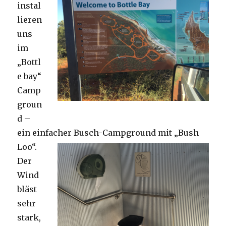
instal
lieren
uns
im
„Bottl
e bay“
Camp
groun
d –
ein einfacher Busch-Campground mit „Bush
Loo“.
Der
Wind
bläst
sehr
stark,