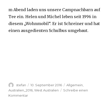
m Abend laden uns unsere Campnachbarn auf
Tee ein. Helen und Michel leben seit 1996 in
diesem „Wohnmobil“. Er ist Schreiner und hat
einen ausgedienten Schulbus umgebaut.
Autor
Veröffentlicht
Kategorien
stefan
10. September 2016
Allgemein
,
am
Australien_2016
,
West Australien
Schreibe einen
zu
Kommentar
Yardie
Creek
10.09.2016