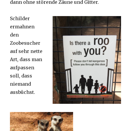
dann ohne störende Zäune und Gitter.
Schilder
ermahnen
den
Zoobesucher
auf sehr nette
Art, dass man
aufpassen
soll, dass
niemand
ausbüchst.