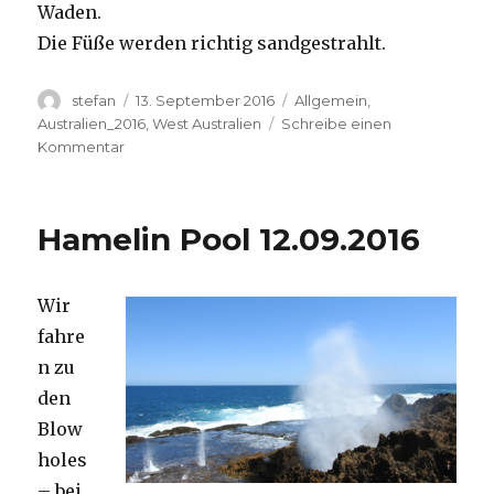
Waden.
Die Füße werden richtig sandgestrahlt.
Autor
Veröffentlicht
Kategorien
stefan
13. September 2016
Allgemein
,
am
Australien_2016
,
West Australien
Schreibe einen
zu
Kommentar
Cape
Range
13.09.2016
Hamelin Pool 12.09.2016
Wir
fahre
n zu
den
Blow
holes
– bei