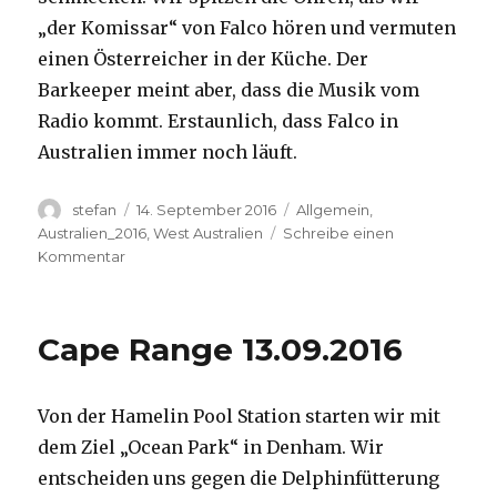
„der Komissar“ von Falco hören und vermuten
einen Österreicher in der Küche. Der
Barkeeper meint aber, dass die Musik vom
Radio kommt. Erstaunlich, dass Falco in
Australien immer noch läuft.
Autor
Veröffentlicht
Kategorien
stefan
14. September 2016
Allgemein
,
am
Australien_2016
,
West Australien
Schreibe einen
zu
Kommentar
Kalbarri
14.09.2016
Cape Range 13.09.2016
Von der Hamelin Pool Station starten wir mit
dem Ziel „Ocean Park“ in Denham. Wir
entscheiden uns gegen die Delphinfütterung