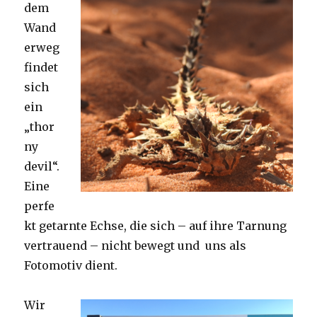
dem
Wand
erweg
findet
sich
ein
„thor
ny
devil“.
Eine
perfe
kt getarnte Echse, die sich – auf ihre Tarnung
vertrauend – nicht bewegt und uns als
Fotomotiv dient.
Wir