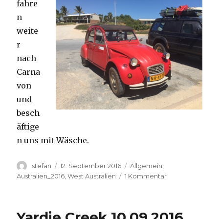
fahre
n
weite
r
nach
Carna
von
und
besch
äftige
n uns mit Wäsche.
Autor
Veröffentlicht
Kategorien
stefan
12. September 2016
Allgemein
,
am
zu
Australien_2016
,
West Australien
1 Kommentar
Carnavon
11.09.2016
Yardie Creek 10.09.2016