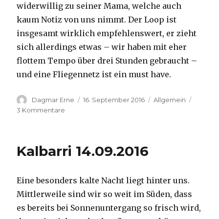
widerwillig zu seiner Mama, welche auch
kaum Notiz von uns nimmt. Der Loop ist
insgesamt wirklich empfehlenswert, er zieht
sich allerdings etwas – wir haben mit eher
flottem Tempo über drei Stunden gebraucht –
und eine Fliegennetz ist ein must have.
Autor
Veröffentlicht
Kategorien
Dagmar Erne
16. September 2016
Allgemein
am
zu
3 Kommentare
Kalbarri,
15.09.2016
Kalbarri 14.09.2016
Eine besonders kalte Nacht liegt hinter uns.
Mittlerweile sind wir so weit im Süden, dass
es bereits bei Sonnenuntergang so frisch wird,