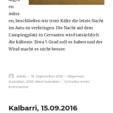
en
müss
en, beschließen wir trotz Kälte die letzte Nacht
im Auto zu verbringen. Die Nacht auf dem
Campingplatz in Cervantes wird tatsächlich
die kälteste. Etwa 5 Grad soll es haben und der
Wind macht es nicht besser.
Autor
Veröffentlicht
Kategorien
stefan
16. September 2016
Allgemein
,
am
Australien_2016
,
West Australien
Schreibe einen
zu
Kommentar
Pinnacles
16.09.2016
Kalbarri, 15.09.2016