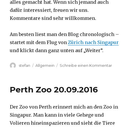
alles gemacht hat. Wenn sich jemand auch
dafür interessiert, freuen wir uns.
Kommentare sind sehr willkommen.
Am besten liest man den Blog chronologisch –
startet mit dem Flug von
Zürich nach Singapur
und klickt dann ganz unten auf „Weiter“.
Autor
Kategorien
zu
stefan
Allgemein
Schreibe einen Kommentar
Australie
2016
–
Perth Zoo 20.09.2016
von
Darwin
nach
Der Zoo von Perth erinnert mich an den Zoo in
Perth
Singapur. Man kann in viele Gehege und
Volieren hineinspazieren und sieht die Tiere