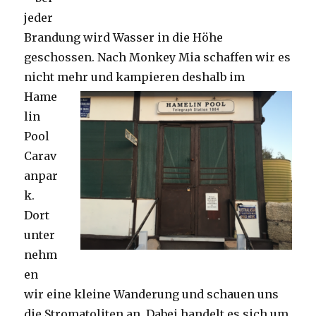
jeder
Brandung wird Wasser in die Höhe
geschossen. Nach Monkey Mia schaffen wir es
nicht mehr und kampieren deshalb im
Hame
lin
Pool
Carav
anpar
k.
Dort
unter
nehm
en
wir eine kleine Wanderung und schauen uns
die Stromatoliten an. Dabei handelt es sich um