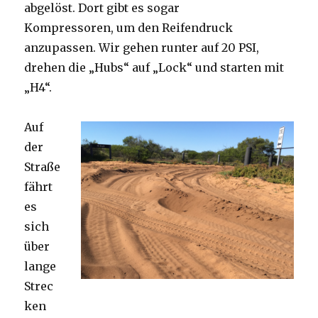
abgelöst. Dort gibt es sogar
Kompressoren, um den Reifendruck
anzupassen. Wir gehen runter auf 20 PSI,
drehen die „Hubs“ auf „Lock“ und starten mit
„H4“.
Auf
der
Straße
fährt
es
sich
über
lange
Strec
ken