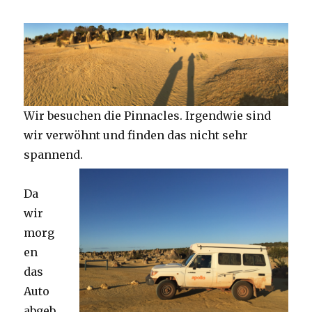
Wir besuchen die Pinnacles. Irgendwie sind
wir verwöhnt und finden das nicht sehr
spannend.
Da
wir
morg
en
das
Auto
abgeb