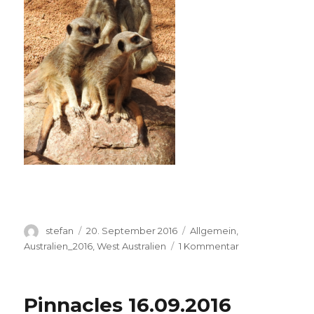
Autor
Veröffentlicht
Kategorien
stefan
20. September 2016
Allgemein
,
am
zu
Australien_2016
,
West Australien
1 Kommentar
Perth
Zoo
20.09.2016
Pinnacles 16.09.2016