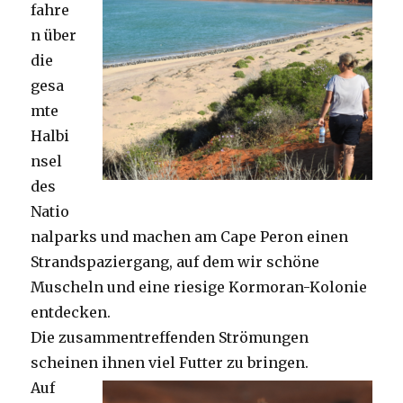
fahre
n über
die
gesa
mte
Halbi
nsel
des
Natio
nalparks und machen am Cape Peron einen
Strandspaziergang, auf dem wir schöne
Muscheln und eine riesige Kormoran-Kolonie
entdecken.
Die zusammentreffenden Strömungen
scheinen ihnen viel Futter zu bringen.
Auf