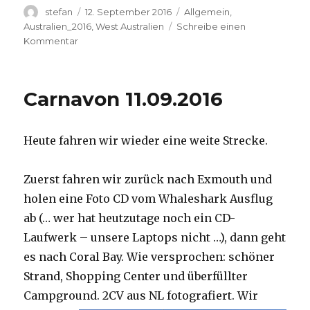
Autor
Veröffentlicht
Kategorien
stefan
12. September 2016
Allgemein
,
am
Australien_2016
,
West Australien
Schreibe einen
zu
Kommentar
Hamelin
Pool
12.09.2016
Carnavon 11.09.2016
Heute fahren wir wieder eine weite Strecke.
Zuerst fahren wir zurück nach Exmouth und
holen eine Foto CD vom Whaleshark Ausflug
ab (… wer hat heutzutage noch ein CD-
Laufwerk – unsere Laptops nicht …), dann geht
es nach Coral Bay. Wie versprochen: schöner
Strand, Shopping Center und überfüllter
Campground.
2CV aus NL fotografiert. Wir