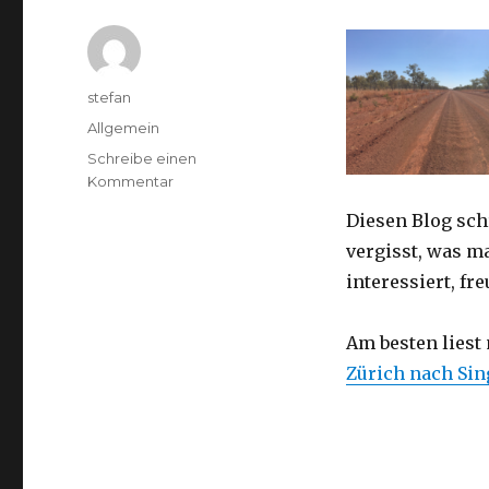
Autor
stefan
Kategorien
Allgemein
Schreibe einen
zu
Kommentar
Australien
Diesen Blog sch
2016
–
vergisst, was m
von
interessiert, f
Darwin
nach
Perth
Am besten liest
Zürich nach Si