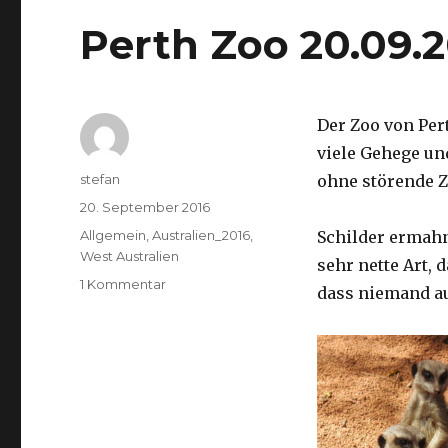
Perth Zoo 20.09.
Der Zoo von Per
viele Gehege un
Autor
stefan
ohne störende Z
Veröffentlicht
20. September 2016
am
Kategorien
Allgemein
,
Australien_2016
,
Schilder ermah
West Australien
sehr nette Art, 
zu
1 Kommentar
dass niemand a
Perth
Zoo
20.09.2016