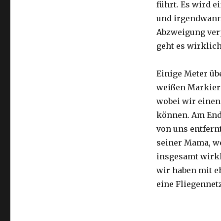
führt. Es wird e
und irgendwann 
Abzweigung ver
geht es wirklic
Einige Meter üb
weißen Markier
wobei wir eine
können. Am Ende
von uns entfernt
seiner Mama, we
insgesamt wirkl
wir haben mit e
eine Fliegennetz