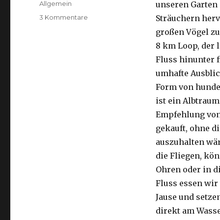
Kategorien
Allgemein
unseren Garten 
zu
3 Kommentare
Sträuchern herv
Kalbarri,
großen Vögel zu
15.09.2016
8 km Loop, der 
Fluss hinunter f
umhafte Ausblic
Form von hunder
ist ein Albtraum
Empfehlung von 
gekauft, ohne di
auszuhalten wä
die Fliegen, kön
Ohren oder in d
Fluss essen wir
Jause und setze
direkt am Wasse