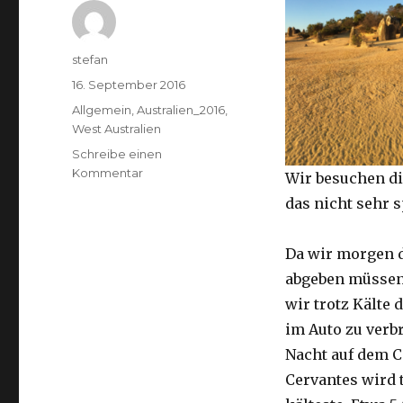
Autor
stefan
Veröffentlicht
16. September 2016
am
Kategorien
Allgemein
,
Australien_2016
,
West Australien
Schreibe einen
zu
Kommentar
Wir besuchen di
Pinnacles
das nicht sehr 
16.09.2016
Da wir morgen 
abgeben müssen
wir trotz Kälte d
im Auto zu verb
Nacht auf dem 
Cervantes wird 