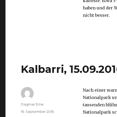
kälteste. Etwa 5
haben und der 
nicht besser.
Kalbarri, 15.09.20
Nach einer war
Nationalpark un
Autor
Dagmar Erne
tausenden blüh
Veröffentlicht
16. September 2016
Nationalpark sc
am