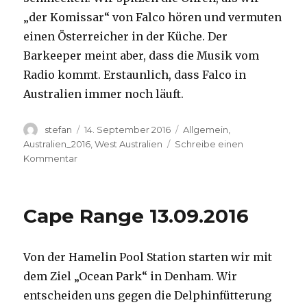
„der Komissar“ von Falco hören und vermuten
einen Österreicher in der Küche. Der
Barkeeper meint aber, dass die Musik vom
Radio kommt. Erstaunlich, dass Falco in
Australien immer noch läuft.
Autor
Veröffentlicht
Kategorien
stefan
14. September 2016
Allgemein
,
am
Australien_2016
,
West Australien
Schreibe einen
zu
Kommentar
Kalbarri
14.09.2016
Cape Range 13.09.2016
Von der Hamelin Pool Station starten wir mit
dem Ziel „Ocean Park“ in Denham. Wir
entscheiden uns gegen die Delphinfütterung