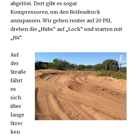
abgelöst. Dort gibt es sogar
Kompressoren, um den Reifendruck
anzupassen. Wir gehen runter auf 20 PSI,
drehen die „Hubs“ auf „Lock“ und starten mit
„H4“.
Auf
der
Straße
fährt
es
sich
über
lange
Strec
ken