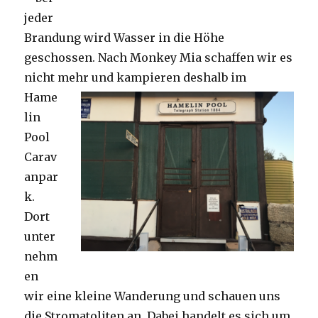
jeder
Brandung wird Wasser in die Höhe
geschossen. Nach Monkey Mia schaffen wir es
nicht mehr und kampieren deshalb im
Hame
lin
Pool
Carav
anpar
k.
Dort
unter
nehm
en
wir eine kleine Wanderung und schauen uns
die Stromatoliten an. Dabei handelt es sich um