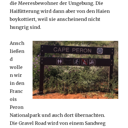
die Meeresbewohner der Umgebung. Die
Haifütterung wird dann aber von den Haien
boykottiert, weil sie anscheinend nicht
hungrig sind.
Ansch
ließen
d
wolle
n wir
in den
Franc
ois
Peron
Nationalpark und auch dort übernachten.
Die Gravel Road wird von einem Sandweg