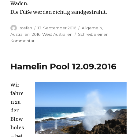
Waden.
Die Füße werden richtig sandgestrahlt.
Autor
Veröffentlicht
Kategorien
stefan
13. September 2016
Allgemein
,
am
Australien_2016
,
West Australien
Schreibe einen
zu
Kommentar
Cape
Range
13.09.2016
Hamelin Pool 12.09.2016
Wir
fahre
n zu
den
Blow
holes
– bei