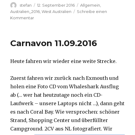
Autor
Veröffentlicht
Kategorien
stefan
12. September 2016
Allgemein
,
am
Australien_2016
,
West Australien
Schreibe einen
zu
Kommentar
Hamelin
Pool
12.09.2016
Carnavon 11.09.2016
Heute fahren wir wieder eine weite Strecke.
Zuerst fahren wir zurück nach Exmouth und
holen eine Foto CD vom Whaleshark Ausflug
ab (… wer hat heutzutage noch ein CD-
Laufwerk – unsere Laptops nicht …), dann geht
es nach Coral Bay. Wie versprochen: schöner
Strand, Shopping Center und überfüllter
Campground.
2CV aus NL fotografiert. Wir