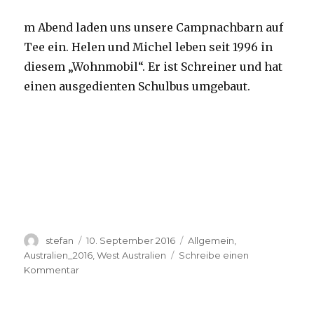
m Abend laden uns unsere Campnachbarn auf
Tee ein. Helen und Michel leben seit 1996 in
diesem „Wohnmobil“. Er ist Schreiner und hat
einen ausgedienten Schulbus umgebaut.
Autor
Veröffentlicht
Kategorien
stefan
10. September 2016
Allgemein
,
am
Australien_2016
,
West Australien
Schreibe einen
zu
Kommentar
Yardie
Creek
10.09.2016