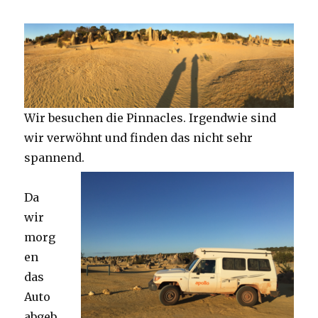
Wir besuchen die Pinnacles. Irgendwie sind
wir verwöhnt und finden das nicht sehr
spannend.
Da
wir
morg
en
das
Auto
abgeb