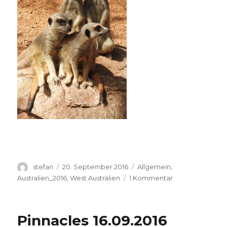
Autor
Veröffentlicht
Kategorien
stefan
20. September 2016
Allgemein
,
am
zu
Australien_2016
,
West Australien
1 Kommentar
Perth
Zoo
20.09.2016
Pinnacles 16.09.2016