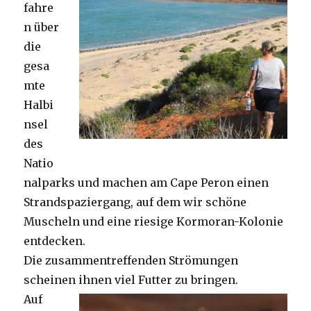
fahre
n über
die
gesa
mte
Halbi
nsel
des
Natio
nalparks und machen am Cape Peron einen
Strandspaziergang, auf dem wir schöne
Muscheln und eine riesige Kormoran-Kolonie
entdecken.
Die zusammentreffenden Strömungen
scheinen ihnen viel Futter zu bringen.
Auf