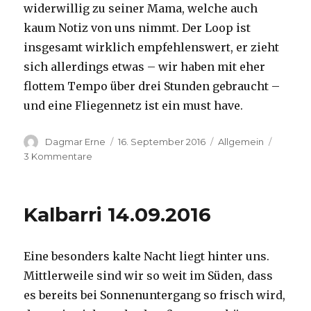
widerwillig zu seiner Mama, welche auch
kaum Notiz von uns nimmt. Der Loop ist
insgesamt wirklich empfehlenswert, er zieht
sich allerdings etwas – wir haben mit eher
flottem Tempo über drei Stunden gebraucht –
und eine Fliegennetz ist ein must have.
Autor
Veröffentlicht
Kategorien
Dagmar Erne
16. September 2016
Allgemein
am
zu
3 Kommentare
Kalbarri,
15.09.2016
Kalbarri 14.09.2016
Eine besonders kalte Nacht liegt hinter uns.
Mittlerweile sind wir so weit im Süden, dass
es bereits bei Sonnenuntergang so frisch wird,