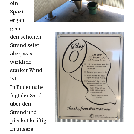
ein
Spazi
ergan
g an
den schönen
Strand zeigt
aber, was
wirklich
starker Wind
ist.
In Bodennähe
fegt der Sand
über den
Strand und
pieckst kräftig
in unsere