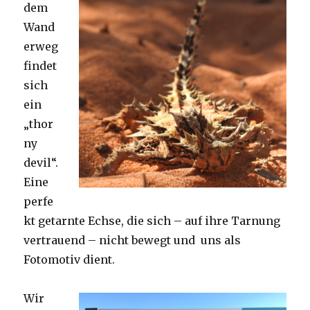
dem
Wand
erweg
findet
sich
ein
„thor
ny
devil“.
Eine
perfe
kt getarnte Echse, die sich – auf ihre Tarnung
vertrauend – nicht bewegt und uns als
Fotomotiv dient.
Wir