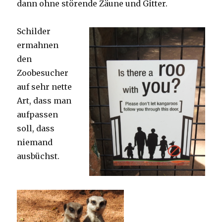
dann ohne störende Zäune und Gitter.
Schilder
ermahnen
den
Zoobesucher
auf sehr nette
Art, dass man
aufpassen
soll, dass
niemand
ausbüchst.