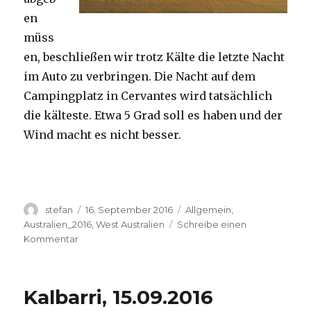
en
müss
en, beschließen wir trotz Kälte die letzte Nacht
im Auto zu verbringen. Die Nacht auf dem
Campingplatz in Cervantes wird tatsächlich
die kälteste. Etwa 5 Grad soll es haben und der
Wind macht es nicht besser.
Autor
Veröffentlicht
Kategorien
stefan
16. September 2016
Allgemein
,
am
Australien_2016
,
West Australien
Schreibe einen
zu
Kommentar
Pinnacles
16.09.2016
Kalbarri, 15.09.2016