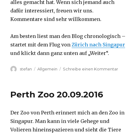
alles gemacht hat. Wenn sich jemand auch
dafür interessiert, freuen wir uns.
Kommentare sind sehr willkommen.
Am besten liest man den Blog chronologisch –
startet mit dem Flug von
Zürich nach Singapur
und klickt dann ganz unten auf „Weiter“.
Autor
Kategorien
zu
stefan
Allgemein
Schreibe einen Kommentar
Australie
2016
–
Perth Zoo 20.09.2016
von
Darwin
nach
Der Zoo von Perth erinnert mich an den Zoo in
Perth
Singapur. Man kann in viele Gehege und
Volieren hineinspazieren und sieht die Tiere