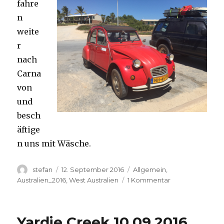
fahre
n
weite
r
nach
Carna
von
und
besch
äftige
n uns mit Wäsche.
Autor
Veröffentlicht
Kategorien
stefan
12. September 2016
Allgemein
,
am
zu
Australien_2016
,
West Australien
1 Kommentar
Carnavon
11.09.2016
Yardie Creek 10.09.2016