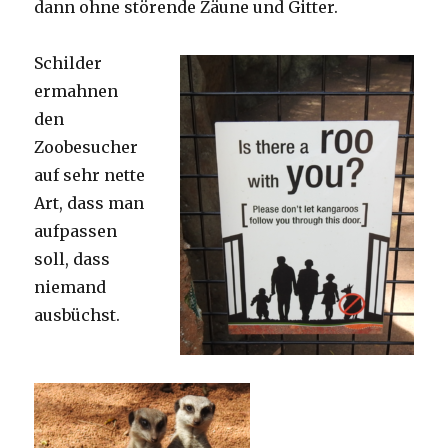
dann ohne störende Zäune und Gitter.
Schilder
ermahnen
den
Zoobesucher
auf sehr nette
Art, dass man
aufpassen
soll, dass
niemand
ausbüchst.