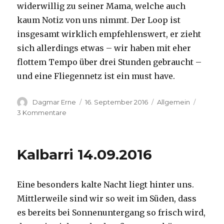
widerwillig zu seiner Mama, welche auch
kaum Notiz von uns nimmt. Der Loop ist
insgesamt wirklich empfehlenswert, er zieht
sich allerdings etwas – wir haben mit eher
flottem Tempo über drei Stunden gebraucht –
und eine Fliegennetz ist ein must have.
Autor
Veröffentlicht
Kategorien
Dagmar Erne
16. September 2016
Allgemein
am
zu
3 Kommentare
Kalbarri,
15.09.2016
Kalbarri 14.09.2016
Eine besonders kalte Nacht liegt hinter uns.
Mittlerweile sind wir so weit im Süden, dass
es bereits bei Sonnenuntergang so frisch wird,