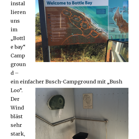
instal
lieren
uns
im
„Bottl
e bay“
Camp
groun
d –
ein einfacher Busch-Campground mit „Bush
Loo“.
Der
Wind
bläst
sehr
stark,