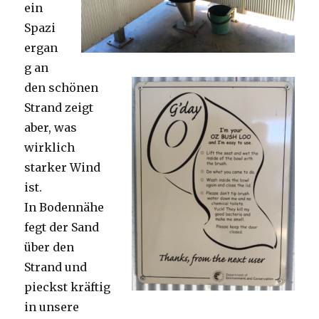
ein
Spazi
ergan
g an
den schönen
Strand zeigt
aber, was
wirklich
starker Wind
ist.
In Bodennähe
fegt der Sand
über den
Strand und
pieckst kräftig
in unsere