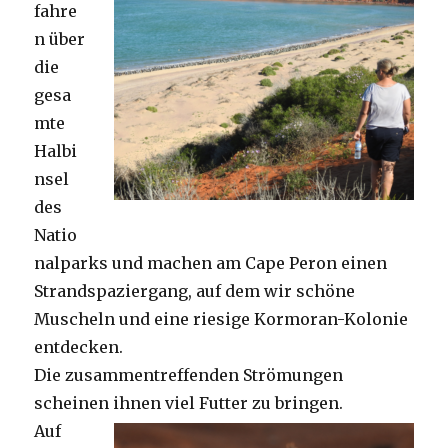
fahre
n über
die
gesa
mte
Halbi
nsel
des
Natio
nalparks und machen am Cape Peron einen
Strandspaziergang, auf dem wir schöne
Muscheln und eine riesige Kormoran-Kolonie
entdecken.
Die zusammentreffenden Strömungen
scheinen ihnen viel Futter zu bringen.
Auf