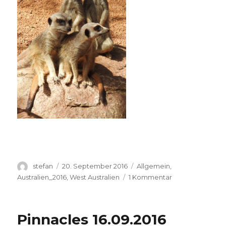
Autor
Veröffentlicht
Kategorien
stefan
20. September 2016
Allgemein
,
am
zu
Australien_2016
,
West Australien
1 Kommentar
Perth
Zoo
20.09.2016
Pinnacles 16.09.2016