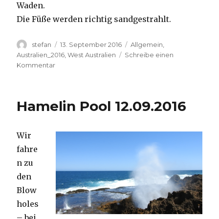
Waden.
Die Füße werden richtig sandgestrahlt.
Autor
Veröffentlicht
Kategorien
stefan
13. September 2016
Allgemein
,
am
Australien_2016
,
West Australien
Schreibe einen
zu
Kommentar
Cape
Range
13.09.2016
Hamelin Pool 12.09.2016
Wir
fahre
n zu
den
Blow
holes
– bei