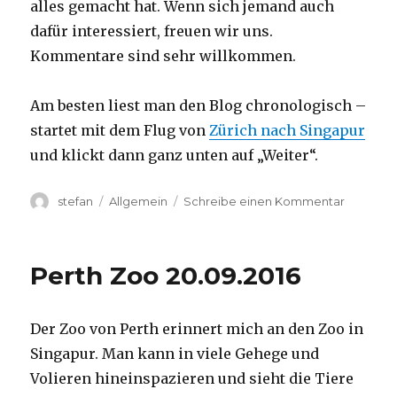
alles gemacht hat. Wenn sich jemand auch
dafür interessiert, freuen wir uns.
Kommentare sind sehr willkommen.
Am besten liest man den Blog chronologisch –
startet mit dem Flug von
Zürich nach Singapur
und klickt dann ganz unten auf „Weiter“.
Autor
Kategorien
zu
stefan
Allgemein
Schreibe einen Kommentar
Australie
2016
–
Perth Zoo 20.09.2016
von
Darwin
nach
Der Zoo von Perth erinnert mich an den Zoo in
Perth
Singapur. Man kann in viele Gehege und
Volieren hineinspazieren und sieht die Tiere