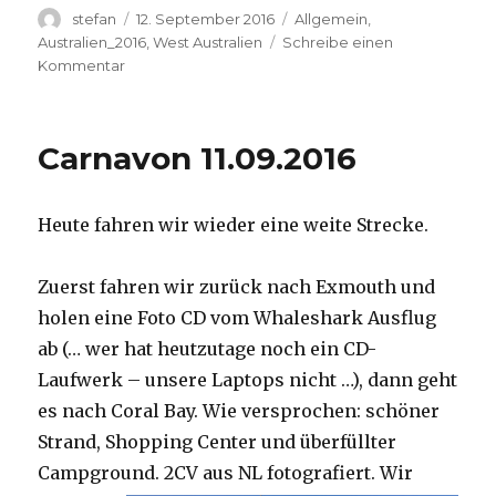
Autor
Veröffentlicht
Kategorien
stefan
12. September 2016
Allgemein
,
am
Australien_2016
,
West Australien
Schreibe einen
zu
Kommentar
Hamelin
Pool
12.09.2016
Carnavon 11.09.2016
Heute fahren wir wieder eine weite Strecke.
Zuerst fahren wir zurück nach Exmouth und
holen eine Foto CD vom Whaleshark Ausflug
ab (… wer hat heutzutage noch ein CD-
Laufwerk – unsere Laptops nicht …), dann geht
es nach Coral Bay. Wie versprochen: schöner
Strand, Shopping Center und überfüllter
Campground.
2CV aus NL fotografiert. Wir