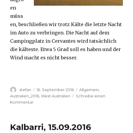
en
müss
en, beschließen wir trotz Kälte die letzte Nacht
im Auto zu verbringen. Die Nacht auf dem
Campingplatz in Cervantes wird tatsächlich
die kälteste. Etwa 5 Grad soll es haben und der
Wind macht es nicht besser.
Autor
Veröffentlicht
Kategorien
stefan
16. September 2016
Allgemein
,
am
Australien_2016
,
West Australien
Schreibe einen
zu
Kommentar
Pinnacles
16.09.2016
Kalbarri, 15.09.2016