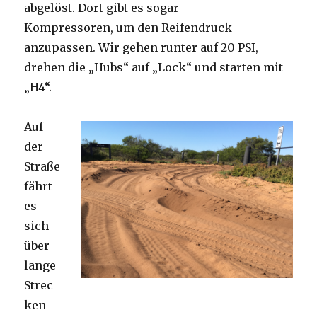
abgelöst. Dort gibt es sogar
Kompressoren, um den Reifendruck
anzupassen. Wir gehen runter auf 20 PSI,
drehen die „Hubs“ auf „Lock“ und starten mit
„H4“.
Auf
der
Straße
fährt
es
sich
über
lange
Strec
ken