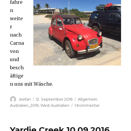
fahre
n
weite
r
nach
Carna
von
und
besch
äftige
n uns mit Wäsche.
Autor
Veröffentlicht
Kategorien
stefan
12. September 2016
Allgemein
,
am
zu
Australien_2016
,
West Australien
1 Kommentar
Carnavon
11.09.2016
Yardie Creek 10.09.2016