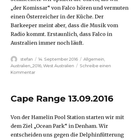
„der Komissar“ von Falco hören und vermuten
einen Österreicher in der Küche. Der
Barkeeper meint aber, dass die Musik vom
Radio kommt. Erstaunlich, dass Falco in
Australien immer noch läuft.
Autor
Veröffentlicht
Kategorien
stefan
14. September 2016
Allgemein
,
am
Australien_2016
,
West Australien
Schreibe einen
zu
Kommentar
Kalbarri
14.09.2016
Cape Range 13.09.2016
Von der Hamelin Pool Station starten wir mit
dem Ziel „Ocean Park“ in Denham. Wir
entscheiden uns gegen die Delphinfütterung