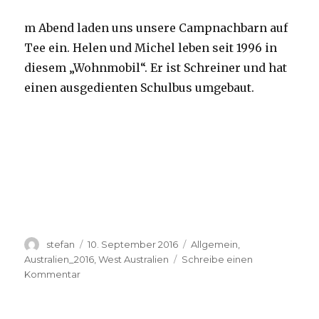
m Abend laden uns unsere Campnachbarn auf
Tee ein. Helen und Michel leben seit 1996 in
diesem „Wohnmobil“. Er ist Schreiner und hat
einen ausgedienten Schulbus umgebaut.
Autor
Veröffentlicht
Kategorien
stefan
10. September 2016
Allgemein
,
am
Australien_2016
,
West Australien
Schreibe einen
zu
Kommentar
Yardie
Creek
10.09.2016