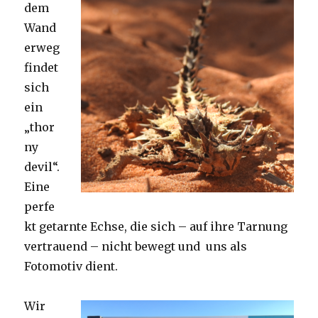
dem
Wand
erweg
findet
sich
ein
„thor
ny
devil“.
Eine
perfe
kt getarnte Echse, die sich – auf ihre Tarnung
vertrauend – nicht bewegt und uns als
Fotomotiv dient.
Wir