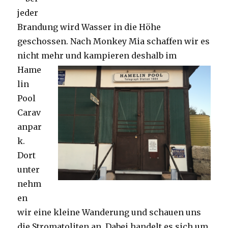
jeder
Brandung wird Wasser in die Höhe
geschossen. Nach Monkey Mia schaffen wir es
nicht mehr und kampieren deshalb im
Hame
lin
Pool
Carav
anpar
k.
Dort
unter
nehm
en
wir eine kleine Wanderung und schauen uns
die Stromatoliten an. Dabei handelt es sich um