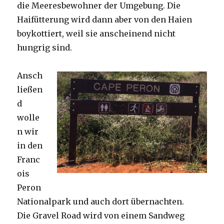
die Meeresbewohner der Umgebung. Die
Haifütterung wird dann aber von den Haien
boykottiert, weil sie anscheinend nicht
hungrig sind.
Ansch
ließen
d
wolle
n wir
in den
Franc
ois
Peron
Nationalpark und auch dort übernachten.
Die Gravel Road wird von einem Sandweg