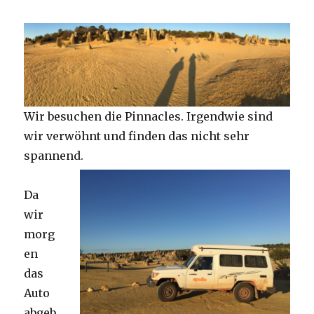
Wir besuchen die Pinnacles. Irgendwie sind
wir verwöhnt und finden das nicht sehr
spannend.
Da
wir
morg
en
das
Auto
abgeb