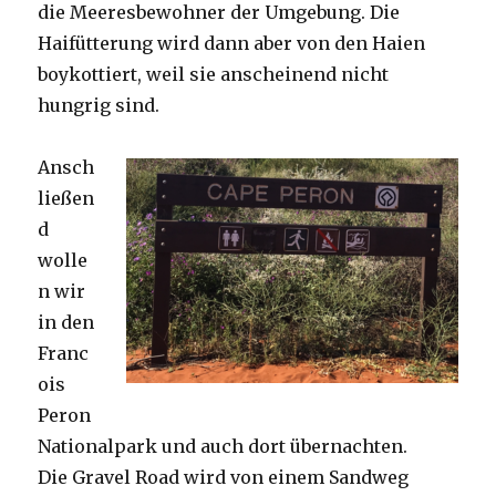
die Meeresbewohner der Umgebung. Die
Haifütterung wird dann aber von den Haien
boykottiert, weil sie anscheinend nicht
hungrig sind.
Ansch
ließen
d
wolle
n wir
in den
Franc
ois
Peron
Nationalpark und auch dort übernachten.
Die Gravel Road wird von einem Sandweg