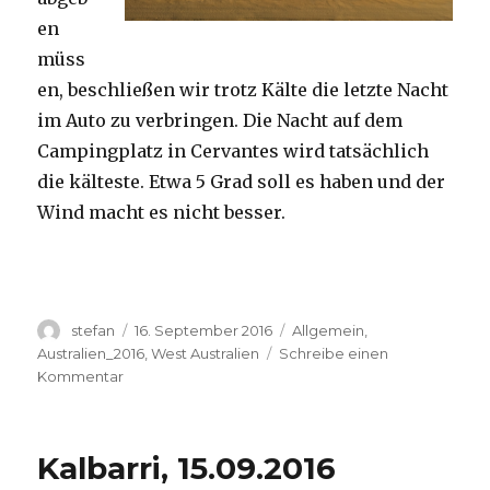
en
müss
en, beschließen wir trotz Kälte die letzte Nacht
im Auto zu verbringen. Die Nacht auf dem
Campingplatz in Cervantes wird tatsächlich
die kälteste. Etwa 5 Grad soll es haben und der
Wind macht es nicht besser.
Autor
Veröffentlicht
Kategorien
stefan
16. September 2016
Allgemein
,
am
Australien_2016
,
West Australien
Schreibe einen
zu
Kommentar
Pinnacles
16.09.2016
Kalbarri, 15.09.2016