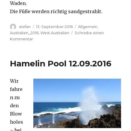
Waden.
Die Füße werden richtig sandgestrahlt.
Autor
Veröffentlicht
Kategorien
stefan
13. September 2016
Allgemein
,
am
Australien_2016
,
West Australien
Schreibe einen
zu
Kommentar
Cape
Range
13.09.2016
Hamelin Pool 12.09.2016
Wir
fahre
n zu
den
Blow
holes
– bei