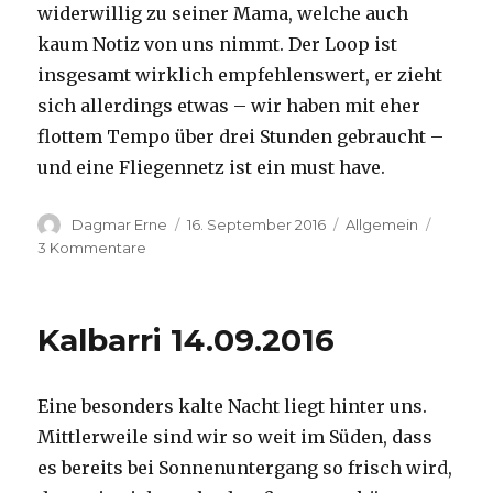
widerwillig zu seiner Mama, welche auch
kaum Notiz von uns nimmt. Der Loop ist
insgesamt wirklich empfehlenswert, er zieht
sich allerdings etwas – wir haben mit eher
flottem Tempo über drei Stunden gebraucht –
und eine Fliegennetz ist ein must have.
Autor
Veröffentlicht
Kategorien
Dagmar Erne
16. September 2016
Allgemein
am
zu
3 Kommentare
Kalbarri,
15.09.2016
Kalbarri 14.09.2016
Eine besonders kalte Nacht liegt hinter uns.
Mittlerweile sind wir so weit im Süden, dass
es bereits bei Sonnenuntergang so frisch wird,