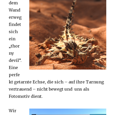
dem
Wand
erweg
findet
sich
ein
„thor
ny
devil“.
Eine
perfe
kt getarnte Echse, die sich – auf ihre Tarnung
vertrauend – nicht bewegt und uns als
Fotomotiv dient.
Wir