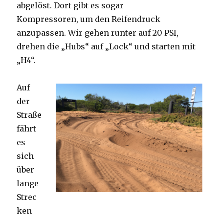
abgelöst. Dort gibt es sogar
Kompressoren, um den Reifendruck
anzupassen. Wir gehen runter auf 20 PSI,
drehen die „Hubs“ auf „Lock“ und starten mit
„H4“.
Auf
der
Straße
fährt
es
sich
über
lange
Strec
ken