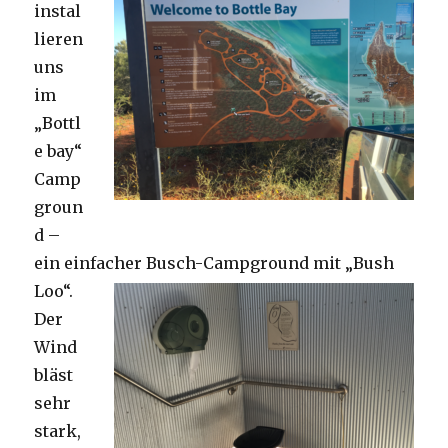
instal
lieren
uns
im
„Bottl
e bay“
Camp
groun
d –
ein einfacher Busch-Campground mit „Bush
Loo“.
Der
Wind
bläst
sehr
stark,