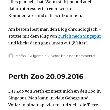
alles gemacht hat. Wenn sich jemand auch
dafür interessiert, freuen wir uns.
Kommentare sind sehr willkommen.
Am besten liest man den Blog chronologisch –
startet mit dem Flug von
Zürich nach Singapur
und klickt dann ganz unten auf „Weiter“.
Autor
Kategorien
zu
stefan
Allgemein
Schreibe einen Kommentar
Australie
2016
–
Perth Zoo 20.09.2016
von
Darwin
nach
Der Zoo von Perth erinnert mich an den Zoo in
Perth
Singapur. Man kann in viele Gehege und
Volieren hineinspazieren und sieht die Tiere