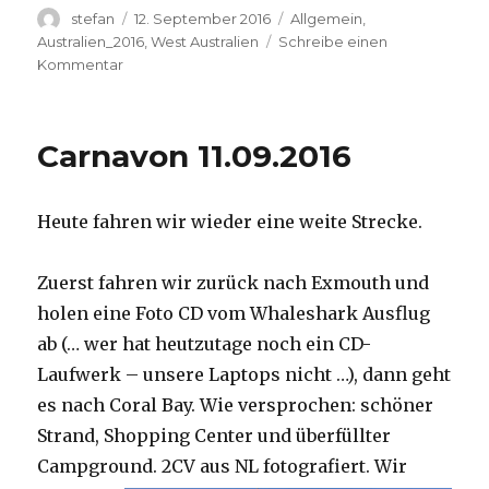
Autor
Veröffentlicht
Kategorien
stefan
12. September 2016
Allgemein
,
am
Australien_2016
,
West Australien
Schreibe einen
zu
Kommentar
Hamelin
Pool
12.09.2016
Carnavon 11.09.2016
Heute fahren wir wieder eine weite Strecke.
Zuerst fahren wir zurück nach Exmouth und
holen eine Foto CD vom Whaleshark Ausflug
ab (… wer hat heutzutage noch ein CD-
Laufwerk – unsere Laptops nicht …), dann geht
es nach Coral Bay. Wie versprochen: schöner
Strand, Shopping Center und überfüllter
Campground.
2CV aus NL fotografiert. Wir