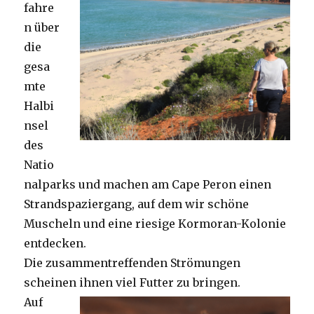
fahre
n über
die
gesa
mte
Halbi
nsel
des
Natio
nalparks und machen am Cape Peron einen
Strandspaziergang, auf dem wir schöne
Muscheln und eine riesige Kormoran-Kolonie
entdecken.
Die zusammentreffenden Strömungen
scheinen ihnen viel Futter zu bringen.
Auf