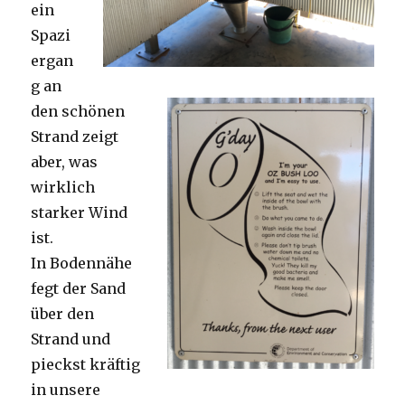
ein
Spazi
ergan
g an
den schönen
Strand zeigt
aber, was
wirklich
starker Wind
ist.
In Bodennähe
fegt der Sand
über den
Strand und
pieckst kräftig
in unsere