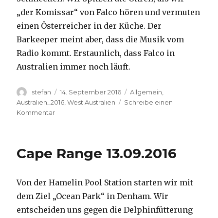
„der Komissar“ von Falco hören und vermuten
einen Österreicher in der Küche. Der
Barkeeper meint aber, dass die Musik vom
Radio kommt. Erstaunlich, dass Falco in
Australien immer noch läuft.
Autor
Veröffentlicht
Kategorien
stefan
14. September 2016
Allgemein
,
am
Australien_2016
,
West Australien
Schreibe einen
zu
Kommentar
Kalbarri
14.09.2016
Cape Range 13.09.2016
Von der Hamelin Pool Station starten wir mit
dem Ziel „Ocean Park“ in Denham. Wir
entscheiden uns gegen die Delphinfütterung