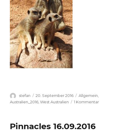
Autor
Veröffentlicht
Kategorien
stefan
20. September 2016
Allgemein
,
am
zu
Australien_2016
,
West Australien
1 Kommentar
Perth
Zoo
20.09.2016
Pinnacles 16.09.2016