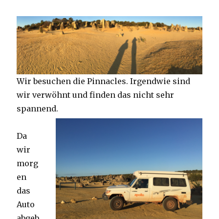
Wir besuchen die Pinnacles. Irgendwie sind
wir verwöhnt und finden das nicht sehr
spannend.
Da
wir
morg
en
das
Auto
abgeb