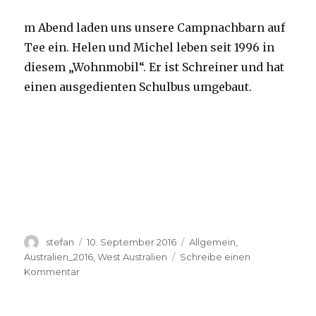
m Abend laden uns unsere Campnachbarn auf
Tee ein. Helen und Michel leben seit 1996 in
diesem „Wohnmobil“. Er ist Schreiner und hat
einen ausgedienten Schulbus umgebaut.
Autor
Veröffentlicht
Kategorien
stefan
10. September 2016
Allgemein
,
am
Australien_2016
,
West Australien
Schreibe einen
zu
Kommentar
Yardie
Creek
10.09.2016