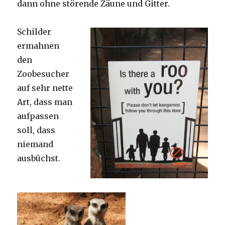
dann ohne störende Zäune und Gitter.
Schilder
ermahnen
den
Zoobesucher
auf sehr nette
Art, dass man
aufpassen
soll, dass
niemand
ausbüchst.