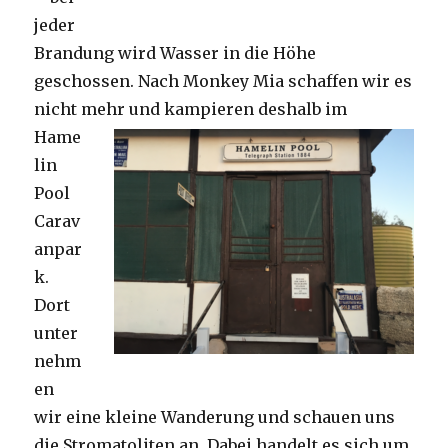
jeder
Brandung wird Wasser in die Höhe
geschossen. Nach Monkey Mia schaffen wir es
nicht mehr und kampieren deshalb im
Hame
lin
Pool
Carav
anpar
k.
Dort
unter
nehm
en
wir eine kleine Wanderung und schauen uns
die Stromatoliten an. Dabei handelt es sich um