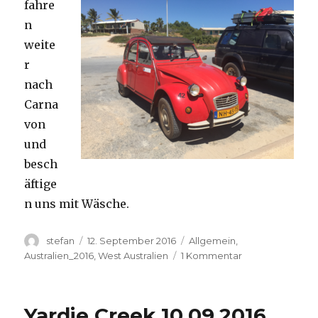
fahre
n
weite
r
nach
Carna
von
und
besch
äftige
n uns mit Wäsche.
Autor
Veröffentlicht
Kategorien
stefan
12. September 2016
Allgemein
,
am
zu
Australien_2016
,
West Australien
1 Kommentar
Carnavon
11.09.2016
Yardie Creek 10.09.2016