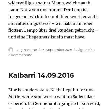
widerwillig zu seiner Mama, welche auch
kaum Notiz von uns nimmt. Der Loop ist
insgesamt wirklich empfehlenswert, er zieht
sich allerdings etwas – wir haben mit eher
flottem Tempo über drei Stunden gebraucht –
und eine Fliegennetz ist ein must have.
Autor
Veröffentlicht
Kategorien
Dagmar Erne
16. September 2016
Allgemein
am
zu
3 Kommentare
Kalbarri,
15.09.2016
Kalbarri 14.09.2016
Eine besonders kalte Nacht liegt hinter uns.
Mittlerweile sind wir so weit im Süden, dass
es bereits bei Sonnenuntergang so frisch wird,