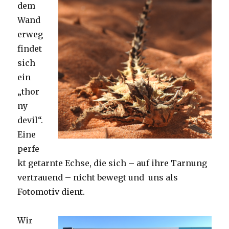
dem
Wand
erweg
findet
sich
ein
„thor
ny
devil“.
Eine
perfe
kt getarnte Echse, die sich – auf ihre Tarnung
vertrauend – nicht bewegt und uns als
Fotomotiv dient.
Wir