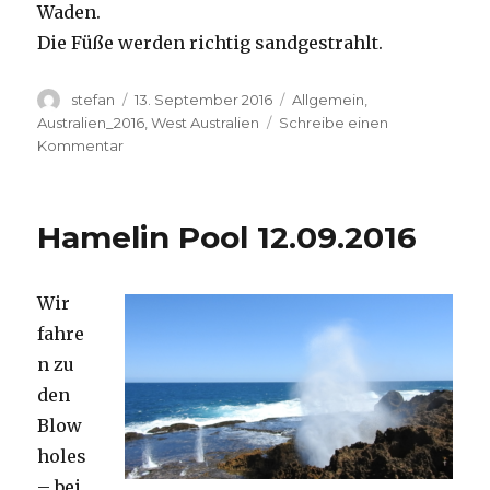
Waden.
Die Füße werden richtig sandgestrahlt.
Autor
Veröffentlicht
Kategorien
stefan
13. September 2016
Allgemein
,
am
Australien_2016
,
West Australien
Schreibe einen
zu
Kommentar
Cape
Range
13.09.2016
Hamelin Pool 12.09.2016
Wir
fahre
n zu
den
Blow
holes
– bei