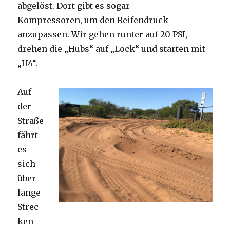
abgelöst. Dort gibt es sogar
Kompressoren, um den Reifendruck
anzupassen. Wir gehen runter auf 20 PSI,
drehen die „Hubs“ auf „Lock“ und starten mit
„H4“.
Auf
der
Straße
fährt
es
sich
über
lange
Strec
ken