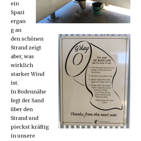
ein
Spazi
ergan
g an
den schönen
Strand zeigt
aber, was
wirklich
starker Wind
ist.
In Bodennähe
fegt der Sand
über den
Strand und
pieckst kräftig
in unsere