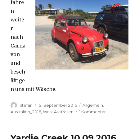
fahre
n
weite
r
nach
Carna
von
und
besch
äftige
n uns mit Wäsche.
Autor
Veröffentlicht
Kategorien
stefan
12. September 2016
Allgemein
,
am
zu
Australien_2016
,
West Australien
1 Kommentar
Carnavon
11.09.2016
Yardie Creek 10.09.2016