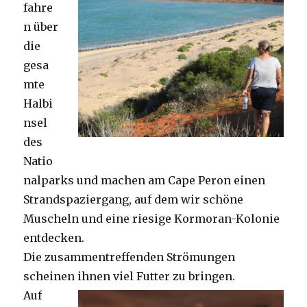
fahre
n über
die
gesa
mte
Halbi
nsel
des
Natio
nalparks und machen am Cape Peron einen
Strandspaziergang, auf dem wir schöne
Muscheln und eine riesige Kormoran-Kolonie
entdecken.
Die zusammentreffenden Strömungen
scheinen ihnen viel Futter zu bringen.
Auf