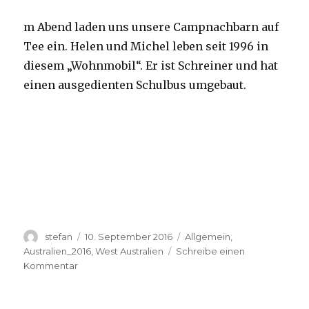
m Abend laden uns unsere Campnachbarn auf
Tee ein. Helen und Michel leben seit 1996 in
diesem „Wohnmobil“. Er ist Schreiner und hat
einen ausgedienten Schulbus umgebaut.
Autor
Veröffentlicht
Kategorien
stefan
10. September 2016
Allgemein
,
am
Australien_2016
,
West Australien
Schreibe einen
zu
Kommentar
Yardie
Creek
10.09.2016