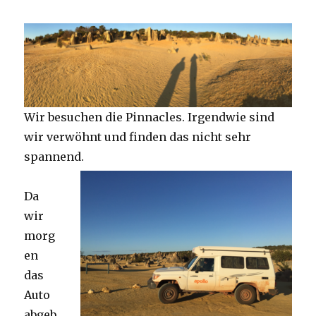
Wir besuchen die Pinnacles. Irgendwie sind
wir verwöhnt und finden das nicht sehr
spannend.
Da
wir
morg
en
das
Auto
abgeb