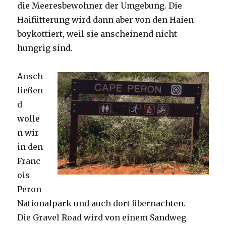
die Meeresbewohner der Umgebung. Die
Haifütterung wird dann aber von den Haien
boykottiert, weil sie anscheinend nicht
hungrig sind.
Ansch
ließen
d
wolle
n wir
in den
Franc
ois
Peron
Nationalpark und auch dort übernachten.
Die Gravel Road wird von einem Sandweg