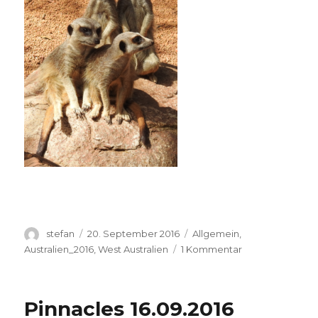
Autor
Veröffentlicht
Kategorien
stefan
20. September 2016
Allgemein
,
am
zu
Australien_2016
,
West Australien
1 Kommentar
Perth
Zoo
20.09.2016
Pinnacles 16.09.2016