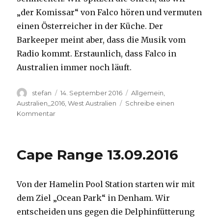
„der Komissar“ von Falco hören und vermuten
einen Österreicher in der Küche. Der
Barkeeper meint aber, dass die Musik vom
Radio kommt. Erstaunlich, dass Falco in
Australien immer noch läuft.
Autor
Veröffentlicht
Kategorien
stefan
14. September 2016
Allgemein
,
am
Australien_2016
,
West Australien
Schreibe einen
zu
Kommentar
Kalbarri
14.09.2016
Cape Range 13.09.2016
Von der Hamelin Pool Station starten wir mit
dem Ziel „Ocean Park“ in Denham. Wir
entscheiden uns gegen die Delphinfütterung