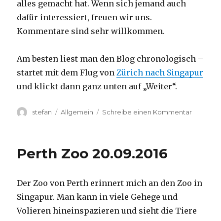
alles gemacht hat. Wenn sich jemand auch
dafür interessiert, freuen wir uns.
Kommentare sind sehr willkommen.
Am besten liest man den Blog chronologisch –
startet mit dem Flug von
Zürich nach Singapur
und klickt dann ganz unten auf „Weiter“.
Autor
Kategorien
zu
stefan
Allgemein
Schreibe einen Kommentar
Australie
2016
–
Perth Zoo 20.09.2016
von
Darwin
nach
Der Zoo von Perth erinnert mich an den Zoo in
Perth
Singapur. Man kann in viele Gehege und
Volieren hineinspazieren und sieht die Tiere