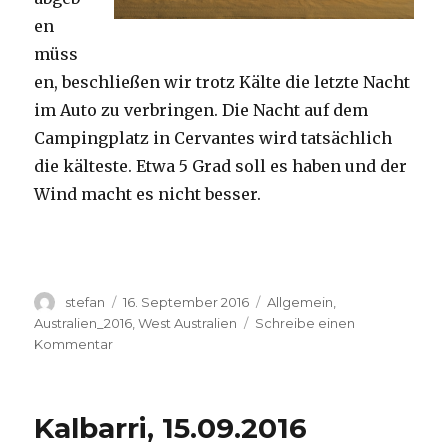
en
müss
en, beschließen wir trotz Kälte die letzte Nacht
im Auto zu verbringen. Die Nacht auf dem
Campingplatz in Cervantes wird tatsächlich
die kälteste. Etwa 5 Grad soll es haben und der
Wind macht es nicht besser.
Autor
Veröffentlicht
Kategorien
stefan
16. September 2016
Allgemein
,
am
Australien_2016
,
West Australien
Schreibe einen
zu
Kommentar
Pinnacles
16.09.2016
Kalbarri, 15.09.2016