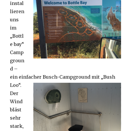
instal
lieren
uns
im
„Bottl
e bay“
Camp
groun
d –
ein einfacher Busch-Campground mit „Bush
Loo“.
Der
Wind
bläst
sehr
stark,