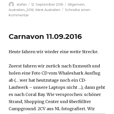
Autor
Veröffentlicht
Kategorien
stefan
12. September 2016
Allgemein
,
am
Australien_2016
,
West Australien
Schreibe einen
zu
Kommentar
Hamelin
Pool
12.09.2016
Carnavon 11.09.2016
Heute fahren wir wieder eine weite Strecke.
Zuerst fahren wir zurück nach Exmouth und
holen eine Foto CD vom Whaleshark Ausflug
ab (… wer hat heutzutage noch ein CD-
Laufwerk – unsere Laptops nicht …), dann geht
es nach Coral Bay. Wie versprochen: schöner
Strand, Shopping Center und überfüllter
Campground.
2CV aus NL fotografiert. Wir