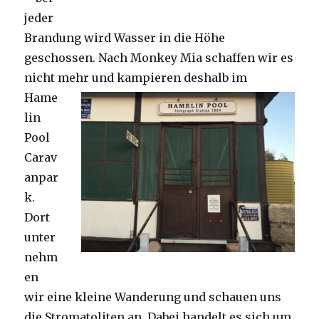
jeder
Brandung wird Wasser in die Höhe
geschossen. Nach Monkey Mia schaffen wir es
nicht mehr und kampieren deshalb im
Hame
lin
Pool
Carav
anpar
k.
Dort
unter
nehm
en
wir eine kleine Wanderung und schauen uns
die Stromatoliten an. Dabei handelt es sich um