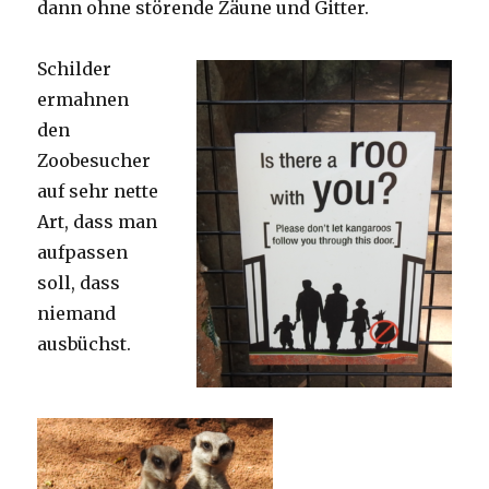
dann ohne störende Zäune und Gitter.
Schilder
ermahnen
den
Zoobesucher
auf sehr nette
Art, dass man
aufpassen
soll, dass
niemand
ausbüchst.