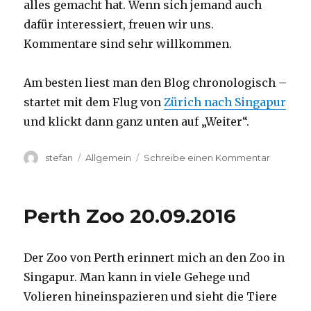
alles gemacht hat. Wenn sich jemand auch
dafür interessiert, freuen wir uns.
Kommentare sind sehr willkommen.
Am besten liest man den Blog chronologisch –
startet mit dem Flug von
Zürich nach Singapur
und klickt dann ganz unten auf „Weiter“.
Autor
Kategorien
zu
stefan
Allgemein
Schreibe einen Kommentar
Australie
2016
–
Perth Zoo 20.09.2016
von
Darwin
nach
Der Zoo von Perth erinnert mich an den Zoo in
Perth
Singapur. Man kann in viele Gehege und
Volieren hineinspazieren und sieht die Tiere