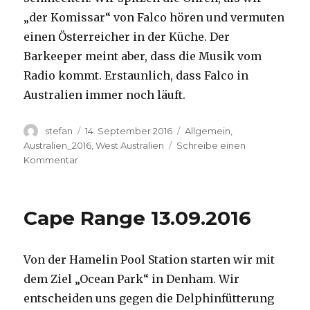
„der Komissar“ von Falco hören und vermuten
einen Österreicher in der Küche. Der
Barkeeper meint aber, dass die Musik vom
Radio kommt. Erstaunlich, dass Falco in
Australien immer noch läuft.
Autor
Veröffentlicht
Kategorien
stefan
14. September 2016
Allgemein
,
am
Australien_2016
,
West Australien
Schreibe einen
zu
Kommentar
Kalbarri
14.09.2016
Cape Range 13.09.2016
Von der Hamelin Pool Station starten wir mit
dem Ziel „Ocean Park“ in Denham. Wir
entscheiden uns gegen die Delphinfütterung