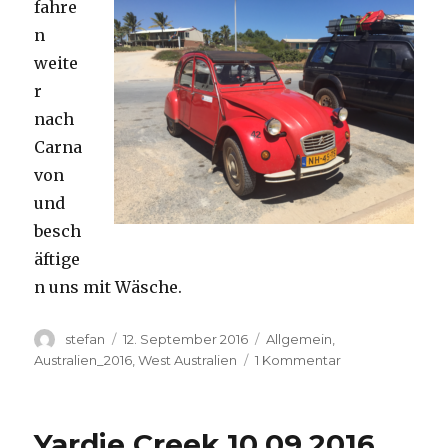
fahre
n
weite
r
nach
Carna
von
und
besch
äftige
n uns mit Wäsche.
Autor
Veröffentlicht
Kategorien
stefan
12. September 2016
Allgemein
,
am
zu
Australien_2016
,
West Australien
1 Kommentar
Carnavon
11.09.2016
Yardie Creek 10.09.2016