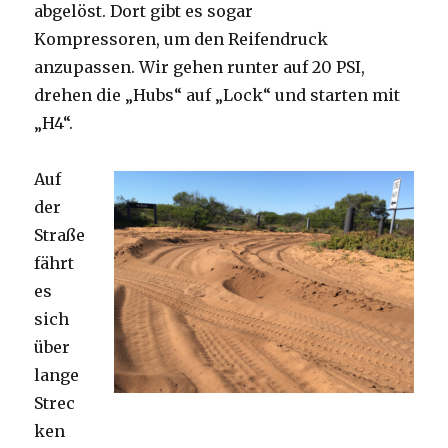
abgelöst. Dort gibt es sogar
Kompressoren, um den Reifendruck
anzupassen. Wir gehen runter auf 20 PSI,
drehen die „Hubs“ auf „Lock“ und starten mit
„H4“.
Auf
der
Straße
fährt
es
sich
über
lange
Strec
ken