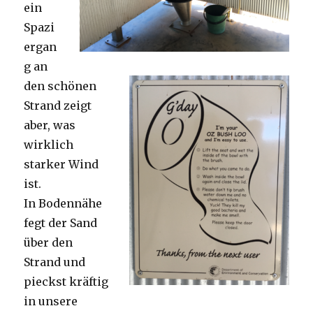
ein
Spazi
ergan
g an
den schönen
Strand zeigt
aber, was
wirklich
starker Wind
ist.
In Bodennähe
fegt der Sand
über den
Strand und
pieckst kräftig
in unsere