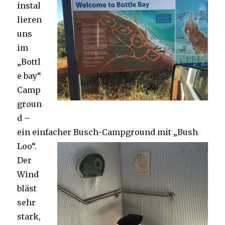
instal
lieren
uns
im
„Bottl
e bay“
Camp
groun
d –
ein einfacher Busch-Campground mit „Bush
Loo“.
Der
Wind
bläst
sehr
stark,