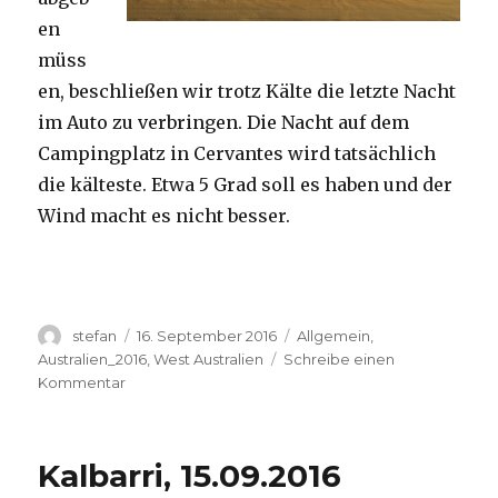
en
müss
en, beschließen wir trotz Kälte die letzte Nacht
im Auto zu verbringen. Die Nacht auf dem
Campingplatz in Cervantes wird tatsächlich
die kälteste. Etwa 5 Grad soll es haben und der
Wind macht es nicht besser.
Autor
Veröffentlicht
Kategorien
stefan
16. September 2016
Allgemein
,
am
Australien_2016
,
West Australien
Schreibe einen
zu
Kommentar
Pinnacles
16.09.2016
Kalbarri, 15.09.2016