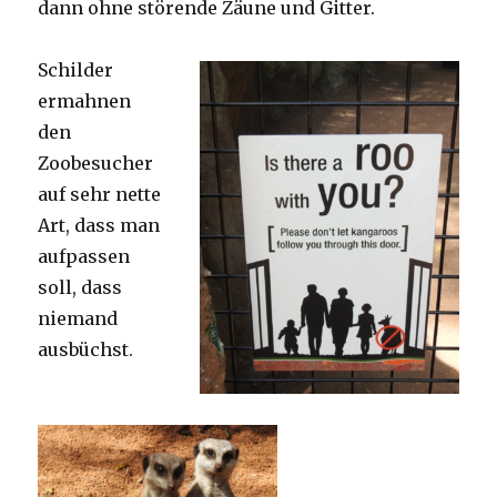
dann ohne störende Zäune und Gitter.
Schilder
ermahnen
den
Zoobesucher
auf sehr nette
Art, dass man
aufpassen
soll, dass
niemand
ausbüchst.