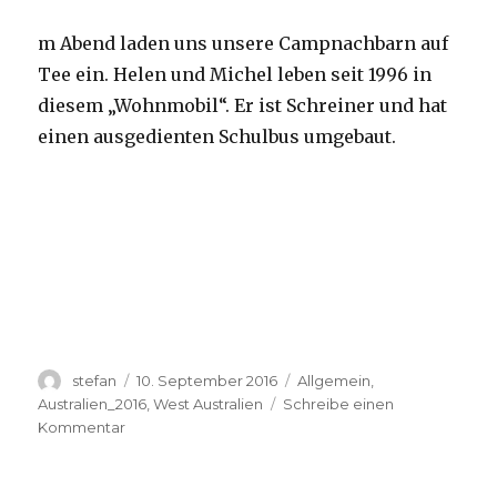
m Abend laden uns unsere Campnachbarn auf
Tee ein. Helen und Michel leben seit 1996 in
diesem „Wohnmobil“. Er ist Schreiner und hat
einen ausgedienten Schulbus umgebaut.
Autor
Veröffentlicht
Kategorien
stefan
10. September 2016
Allgemein
,
am
Australien_2016
,
West Australien
Schreibe einen
zu
Kommentar
Yardie
Creek
10.09.2016