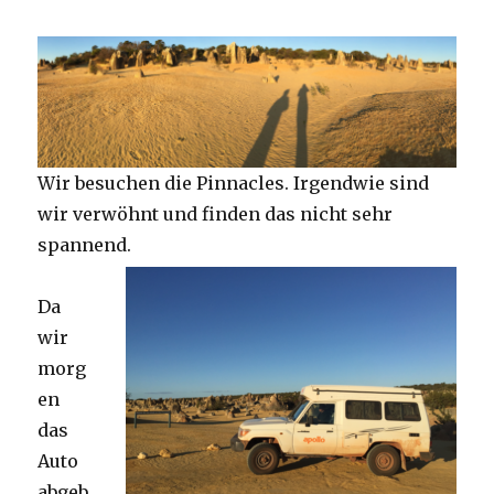
Wir besuchen die Pinnacles. Irgendwie sind
wir verwöhnt und finden das nicht sehr
spannend.
Da
wir
morg
en
das
Auto
abgeb