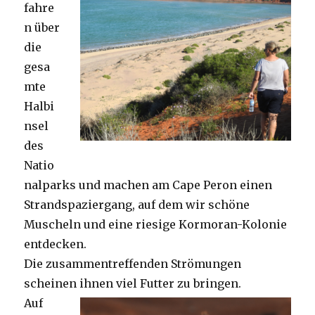
fahre
n über
die
gesa
mte
Halbi
nsel
des
Natio
nalparks und machen am Cape Peron einen
Strandspaziergang, auf dem wir schöne
Muscheln und eine riesige Kormoran-Kolonie
entdecken.
Die zusammentreffenden Strömungen
scheinen ihnen viel Futter zu bringen.
Auf