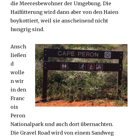
die Meeresbewohner der Umgebung. Die
Haifütterung wird dann aber von den Haien
boykottiert, weil sie anscheinend nicht
hungrig sind.
Ansch
ließen
d
wolle
n wir
in den
Franc
ois
Peron
Nationalpark und auch dort übernachten.
Die Gravel Road wird von einem Sandweg