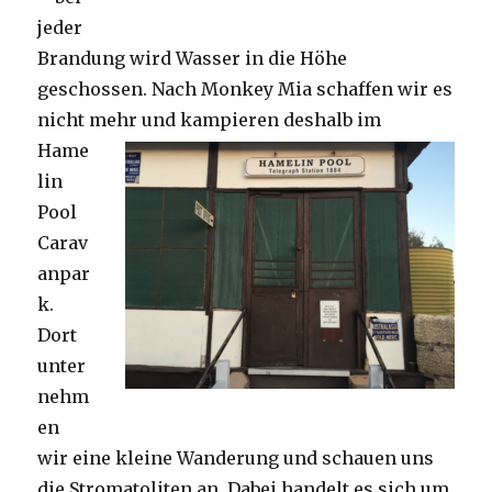
jeder
Brandung wird Wasser in die Höhe
geschossen. Nach Monkey Mia schaffen wir es
nicht mehr und kampieren deshalb im
Hame
lin
Pool
Carav
anpar
k.
Dort
unter
nehm
en
wir eine kleine Wanderung und schauen uns
die Stromatoliten an. Dabei handelt es sich um