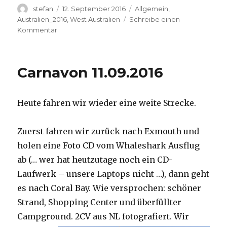
Autor
Veröffentlicht
Kategorien
stefan
12. September 2016
Allgemein
,
am
Australien_2016
,
West Australien
Schreibe einen
zu
Kommentar
Hamelin
Pool
12.09.2016
Carnavon 11.09.2016
Heute fahren wir wieder eine weite Strecke.
Zuerst fahren wir zurück nach Exmouth und
holen eine Foto CD vom Whaleshark Ausflug
ab (… wer hat heutzutage noch ein CD-
Laufwerk – unsere Laptops nicht …), dann geht
es nach Coral Bay. Wie versprochen: schöner
Strand, Shopping Center und überfüllter
Campground.
2CV aus NL fotografiert. Wir