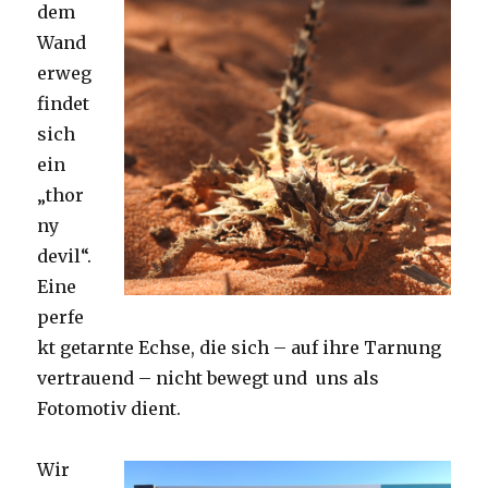
dem
Wand
erweg
findet
sich
ein
„thor
ny
devil“.
Eine
perfe
kt getarnte Echse, die sich – auf ihre Tarnung
vertrauend – nicht bewegt und uns als
Fotomotiv dient.
Wir