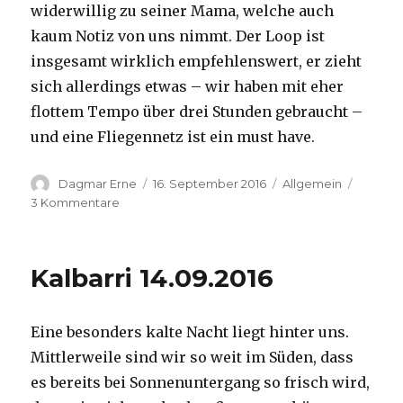
widerwillig zu seiner Mama, welche auch
kaum Notiz von uns nimmt. Der Loop ist
insgesamt wirklich empfehlenswert, er zieht
sich allerdings etwas – wir haben mit eher
flottem Tempo über drei Stunden gebraucht –
und eine Fliegennetz ist ein must have.
Autor
Veröffentlicht
Kategorien
Dagmar Erne
16. September 2016
Allgemein
am
zu
3 Kommentare
Kalbarri,
15.09.2016
Kalbarri 14.09.2016
Eine besonders kalte Nacht liegt hinter uns.
Mittlerweile sind wir so weit im Süden, dass
es bereits bei Sonnenuntergang so frisch wird,