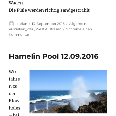
Waden.
Die Füße werden richtig sandgestrahlt.
Autor
Veröffentlicht
Kategorien
stefan
13. September 2016
Allgemein
,
am
Australien_2016
,
West Australien
Schreibe einen
zu
Kommentar
Cape
Range
13.09.2016
Hamelin Pool 12.09.2016
Wir
fahre
n zu
den
Blow
holes
– bei