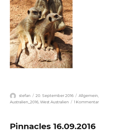
Autor
Veröffentlicht
Kategorien
stefan
20. September 2016
Allgemein
,
am
zu
Australien_2016
,
West Australien
1 Kommentar
Perth
Zoo
20.09.2016
Pinnacles 16.09.2016