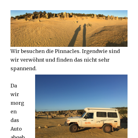
Wir besuchen die Pinnacles. Irgendwie sind
wir verwöhnt und finden das nicht sehr
spannend.
Da
wir
morg
en
das
Auto
abgeb