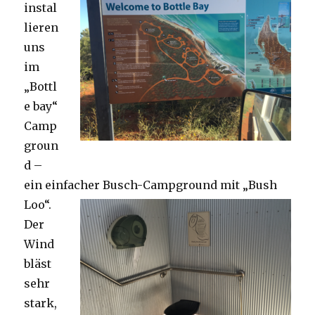
instal
lieren
uns
im
„Bottl
e bay“
Camp
groun
d –
ein einfacher Busch-Campground mit „Bush
Loo“.
Der
Wind
bläst
sehr
stark,