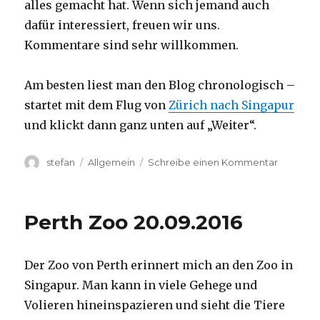
alles gemacht hat. Wenn sich jemand auch
dafür interessiert, freuen wir uns.
Kommentare sind sehr willkommen.
Am besten liest man den Blog chronologisch –
startet mit dem Flug von
Zürich nach Singapur
und klickt dann ganz unten auf „Weiter“.
Autor
Kategorien
zu
stefan
Allgemein
Schreibe einen Kommentar
Australie
2016
–
Perth Zoo 20.09.2016
von
Darwin
nach
Der Zoo von Perth erinnert mich an den Zoo in
Perth
Singapur. Man kann in viele Gehege und
Volieren hineinspazieren und sieht die Tiere