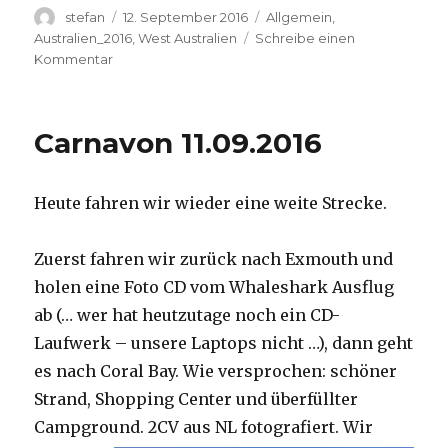
Autor
Veröffentlicht
Kategorien
stefan
12. September 2016
Allgemein
,
am
Australien_2016
,
West Australien
Schreibe einen
zu
Kommentar
Hamelin
Pool
12.09.2016
Carnavon 11.09.2016
Heute fahren wir wieder eine weite Strecke.
Zuerst fahren wir zurück nach Exmouth und
holen eine Foto CD vom Whaleshark Ausflug
ab (… wer hat heutzutage noch ein CD-
Laufwerk – unsere Laptops nicht …), dann geht
es nach Coral Bay. Wie versprochen: schöner
Strand, Shopping Center und überfüllter
Campground.
2CV aus NL fotografiert. Wir