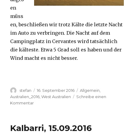
en
müss
en, beschließen wir trotz Kälte die letzte Nacht
im Auto zu verbringen. Die Nacht auf dem
Campingplatz in Cervantes wird tatsächlich
die kälteste. Etwa 5 Grad soll es haben und der
Wind macht es nicht besser.
Autor
Veröffentlicht
Kategorien
stefan
16. September 2016
Allgemein
,
am
Australien_2016
,
West Australien
Schreibe einen
zu
Kommentar
Pinnacles
16.09.2016
Kalbarri, 15.09.2016