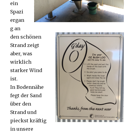
ein
Spazi
ergan
g an
den schönen
Strand zeigt
aber, was
wirklich
starker Wind
ist.
In Bodennähe
fegt der Sand
über den
Strand und
pieckst kräftig
in unsere