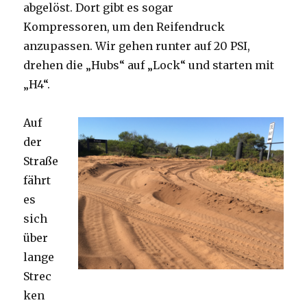
abgelöst. Dort gibt es sogar
Kompressoren, um den Reifendruck
anzupassen. Wir gehen runter auf 20 PSI,
drehen die „Hubs“ auf „Lock“ und starten mit
„H4“.
Auf
der
Straße
fährt
es
sich
über
lange
Strec
ken