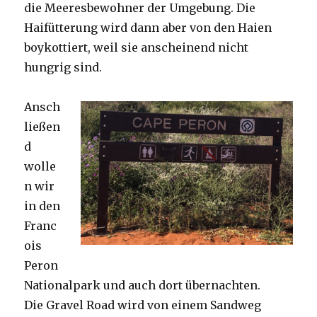
die Meeresbewohner der Umgebung. Die
Haifütterung wird dann aber von den Haien
boykottiert, weil sie anscheinend nicht
hungrig sind.
Ansch
ließen
d
wolle
n wir
in den
Franc
ois
Peron
Nationalpark und auch dort übernachten.
Die Gravel Road wird von einem Sandweg