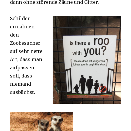
dann ohne störende Zäune und Gitter.
Schilder
ermahnen
den
Zoobesucher
auf sehr nette
Art, dass man
aufpassen
soll, dass
niemand
ausbüchst.