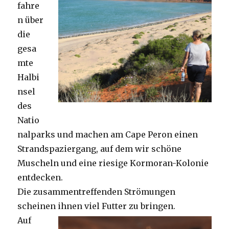
fahre
n über
die
gesa
mte
Halbi
nsel
des
Natio
nalparks und machen am Cape Peron einen
Strandspaziergang, auf dem wir schöne
Muscheln und eine riesige Kormoran-Kolonie
entdecken.
Die zusammentreffenden Strömungen
scheinen ihnen viel Futter zu bringen.
Auf