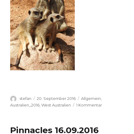
Autor
Veröffentlicht
Kategorien
stefan
20. September 2016
Allgemein
,
am
zu
Australien_2016
,
West Australien
1 Kommentar
Perth
Zoo
20.09.2016
Pinnacles 16.09.2016