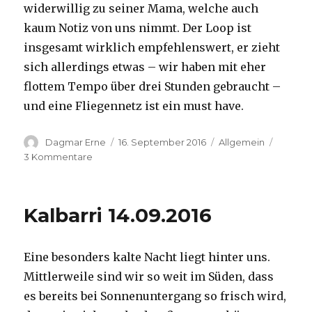
widerwillig zu seiner Mama, welche auch
kaum Notiz von uns nimmt. Der Loop ist
insgesamt wirklich empfehlenswert, er zieht
sich allerdings etwas – wir haben mit eher
flottem Tempo über drei Stunden gebraucht –
und eine Fliegennetz ist ein must have.
Autor
Veröffentlicht
Kategorien
Dagmar Erne
16. September 2016
Allgemein
am
zu
3 Kommentare
Kalbarri,
15.09.2016
Kalbarri 14.09.2016
Eine besonders kalte Nacht liegt hinter uns.
Mittlerweile sind wir so weit im Süden, dass
es bereits bei Sonnenuntergang so frisch wird,