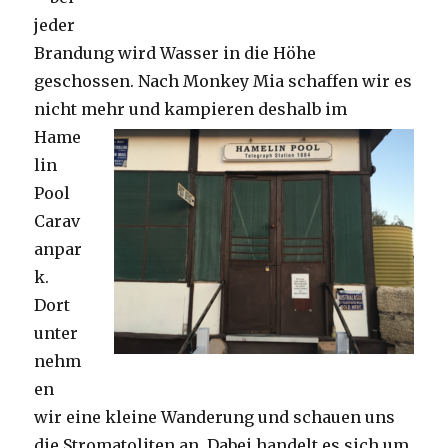
jeder
Brandung wird Wasser in die Höhe
geschossen. Nach Monkey Mia schaffen wir es
nicht mehr und kampieren deshalb im
Hame
lin
Pool
Carav
anpar
k.
Dort
unter
nehm
en
wir eine kleine Wanderung und schauen uns
die Stromatoliten an. Dabei handelt es sich um