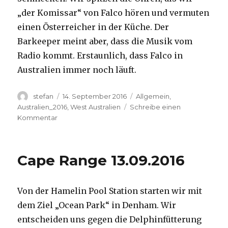
„der Komissar“ von Falco hören und vermuten
einen Österreicher in der Küche. Der
Barkeeper meint aber, dass die Musik vom
Radio kommt. Erstaunlich, dass Falco in
Australien immer noch läuft.
Autor
Veröffentlicht
Kategorien
stefan
14. September 2016
Allgemein
,
am
Australien_2016
,
West Australien
Schreibe einen
zu
Kommentar
Kalbarri
14.09.2016
Cape Range 13.09.2016
Von der Hamelin Pool Station starten wir mit
dem Ziel „Ocean Park“ in Denham. Wir
entscheiden uns gegen die Delphinfütterung