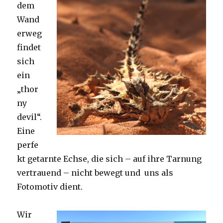
dem
Wand
erweg
findet
sich
ein
„thor
ny
devil“.
Eine
perfe
kt getarnte Echse, die sich – auf ihre Tarnung
vertrauend – nicht bewegt und uns als
Fotomotiv dient.
Wir