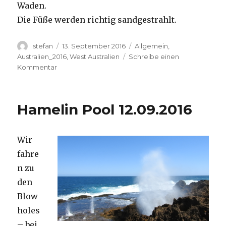
Waden.
Die Füße werden richtig sandgestrahlt.
Autor
Veröffentlicht
Kategorien
stefan
13. September 2016
Allgemein
,
am
Australien_2016
,
West Australien
Schreibe einen
zu
Kommentar
Cape
Range
13.09.2016
Hamelin Pool 12.09.2016
Wir
fahre
n zu
den
Blow
holes
– bei