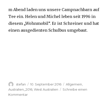
m Abend laden uns unsere Campnachbarn auf
Tee ein. Helen und Michel leben seit 1996 in
diesem „Wohnmobil“. Er ist Schreiner und hat
einen ausgedienten Schulbus umgebaut.
Autor
Veröffentlicht
Kategorien
stefan
10. September 2016
Allgemein
,
am
Australien_2016
,
West Australien
Schreibe einen
zu
Kommentar
Yardie
Creek
10.09.2016