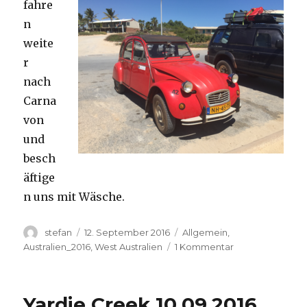
fahre
n
weite
r
nach
Carna
von
und
besch
äftige
n uns mit Wäsche.
Autor
Veröffentlicht
Kategorien
stefan
12. September 2016
Allgemein
,
am
zu
Australien_2016
,
West Australien
1 Kommentar
Carnavon
11.09.2016
Yardie Creek 10.09.2016