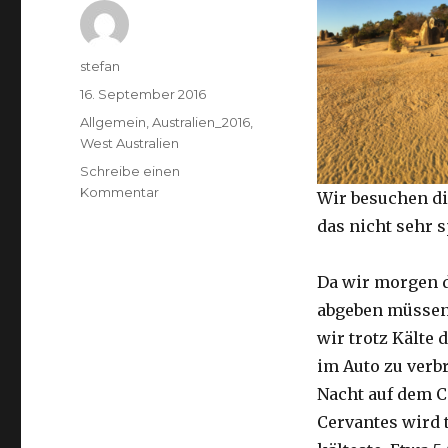
Autor
stefan
Veröffentlicht
16. September 2016
am
Kategorien
Allgemein
,
Australien_2016
,
West Australien
Schreibe einen
zu
Kommentar
Wir besuchen di
Pinnacles
das nicht sehr 
16.09.2016
Da wir morgen 
abgeben müssen
wir trotz Kälte d
im Auto zu verb
Nacht auf dem 
Cervantes wird 