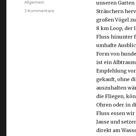
Kategorien
Allgemein
unseren Garten 
zu
3 Kommentare
Sträuchern herv
Kalbarri,
großen Vögel zu
15.09.2016
8 km Loop, der 
Fluss hinunter f
umhafte Ausblic
Form von hunder
ist ein Albtraum
Empfehlung von 
gekauft, ohne di
auszuhalten wä
die Fliegen, kön
Ohren oder in d
Fluss essen wir
Jause und setze
direkt am Wasse