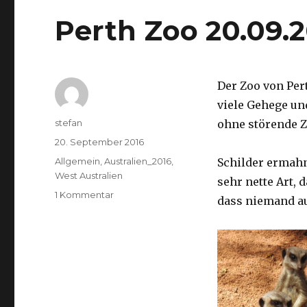
Perth Zoo 20.09.
Der Zoo von Per
viele Gehege un
Autor
stefan
ohne störende Z
Veröffentlicht
20. September 2016
am
Kategorien
Allgemein
,
Australien_2016
,
Schilder ermah
West Australien
sehr nette Art, 
zu
1 Kommentar
dass niemand a
Perth
Zoo
20.09.2016