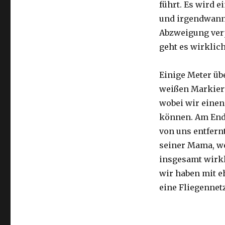
führt. Es wird e
und irgendwann 
Abzweigung ver
geht es wirklic
Einige Meter üb
weißen Markier
wobei wir eine
können. Am Ende
von uns entfernt
seiner Mama, we
insgesamt wirkl
wir haben mit e
eine Fliegennetz