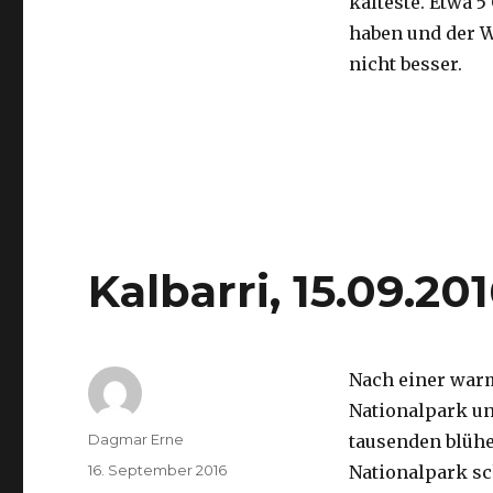
kälteste. Etwa 5
haben und der 
nicht besser.
Kalbarri, 15.09.20
Nach einer war
Nationalpark un
Autor
Dagmar Erne
tausenden blüh
Veröffentlicht
16. September 2016
Nationalpark sc
am