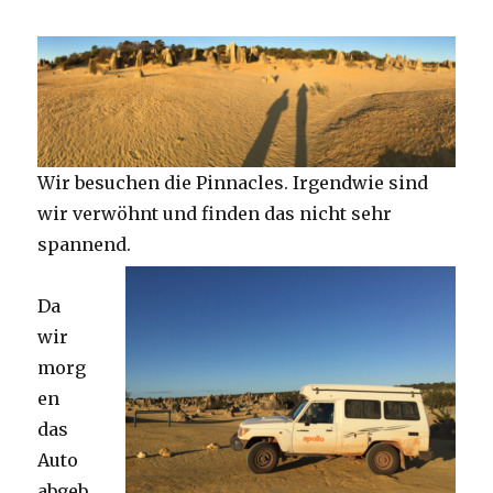
Wir besuchen die Pinnacles. Irgendwie sind
wir verwöhnt und finden das nicht sehr
spannend.
Da
wir
morg
en
das
Auto
abgeb