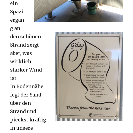
ein
Spazi
ergan
g an
den schönen
Strand zeigt
aber, was
wirklich
starker Wind
ist.
In Bodennähe
fegt der Sand
über den
Strand und
pieckst kräftig
in unsere