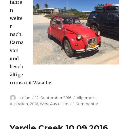
fahre
n
weite
r
nach
Carna
von
und
besch
äftige
n uns mit Wäsche.
Autor
Veröffentlicht
Kategorien
stefan
12. September 2016
Allgemein
,
am
zu
Australien_2016
,
West Australien
1 Kommentar
Carnavon
11.09.2016
Yardie Creek 10.09.2016