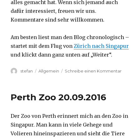
alles gemacht hat. Wenn sich jemand auch
dafür interessiert, freuen wir uns.
Kommentare sind sehr willkommen.
Am besten liest man den Blog chronologisch –
startet mit dem Flug von
Zürich nach Singapur
und klickt dann ganz unten auf „Weiter“.
Autor
Kategorien
zu
stefan
Allgemein
Schreibe einen Kommentar
Australie
2016
–
Perth Zoo 20.09.2016
von
Darwin
nach
Der Zoo von Perth erinnert mich an den Zoo in
Perth
Singapur. Man kann in viele Gehege und
Volieren hineinspazieren und sieht die Tiere