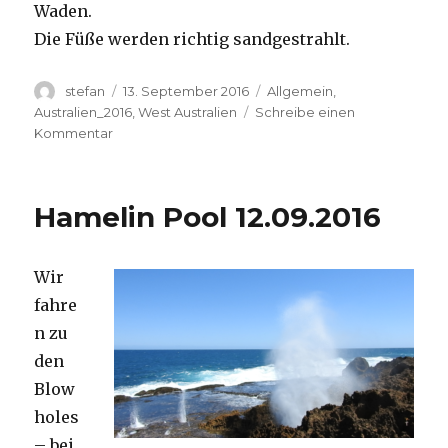
Waden.
Die Füße werden richtig sandgestrahlt.
Autor
Veröffentlicht
Kategorien
stefan
13. September 2016
Allgemein
,
am
Australien_2016
,
West Australien
Schreibe einen
zu
Kommentar
Cape
Range
13.09.2016
Hamelin Pool 12.09.2016
Wir
fahre
n zu
den
Blow
holes
– bei