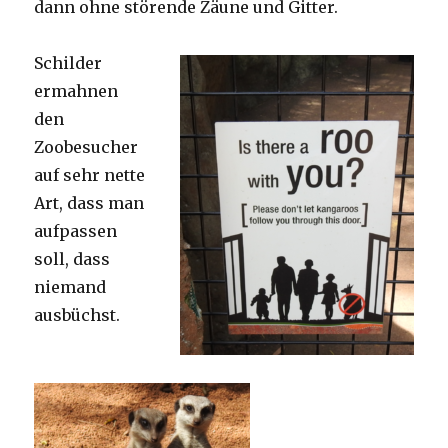
dann ohne störende Zäune und Gitter.
Schilder
ermahnen
den
Zoobesucher
auf sehr nette
Art, dass man
aufpassen
soll, dass
niemand
ausbüchst.