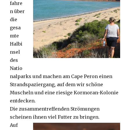
fahre
n über
die
gesa
mte
Halbi
nsel
des
Natio
nalparks und machen am Cape Peron einen
Strandspaziergang, auf dem wir schöne
Muscheln und eine riesige Kormoran-Kolonie
entdecken.
Die zusammentreffenden Strömungen
scheinen ihnen viel Futter zu bringen.
Auf