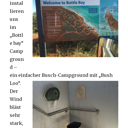
instal
lieren
uns
im
„Bottl
e bay“
Camp
groun
d –
ein einfacher Busch-Campground mit „Bush
Loo“.
Der
Wind
bläst
sehr
stark,