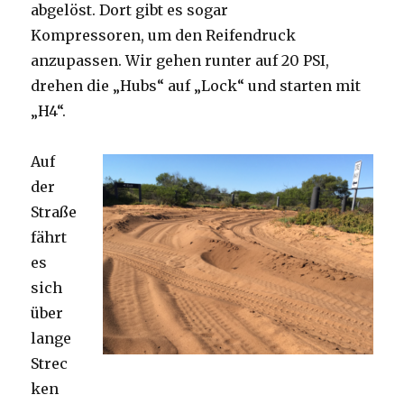
abgelöst. Dort gibt es sogar
Kompressoren, um den Reifendruck
anzupassen. Wir gehen runter auf 20 PSI,
drehen die „Hubs“ auf „Lock“ und starten mit
„H4“.
Auf
der
Straße
fährt
es
sich
über
lange
Strec
ken