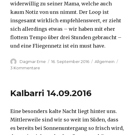
widerwillig zu seiner Mama, welche auch
kaum Notiz von uns nimmt. Der Loop ist
insgesamt wirklich empfehlenswert, er zieht
sich allerdings etwas – wir haben mit eher
flottem Tempo über drei Stunden gebraucht –
und eine Fliegennetz ist ein must have.
Autor
Veröffentlicht
Kategorien
Dagmar Erne
16. September 2016
Allgemein
am
zu
3 Kommentare
Kalbarri,
15.09.2016
Kalbarri 14.09.2016
Eine besonders kalte Nacht liegt hinter uns.
Mittlerweile sind wir so weit im Süden, dass
es bereits bei Sonnenuntergang so frisch wird,