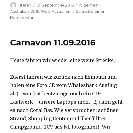
Autor
Veröffentlicht
Kategorien
stefan
12. September 2016
Allgemein
,
am
Australien_2016
,
West Australien
Schreibe einen
zu
Kommentar
Hamelin
Pool
12.09.2016
Carnavon 11.09.2016
Heute fahren wir wieder eine weite Strecke.
Zuerst fahren wir zurück nach Exmouth und
holen eine Foto CD vom Whaleshark Ausflug
ab (… wer hat heutzutage noch ein CD-
Laufwerk – unsere Laptops nicht …), dann geht
es nach Coral Bay. Wie versprochen: schöner
Strand, Shopping Center und überfüllter
Campground.
2CV aus NL fotografiert. Wir