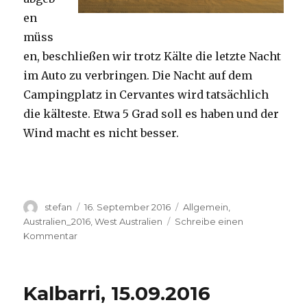
en
müss
en, beschließen wir trotz Kälte die letzte Nacht
im Auto zu verbringen. Die Nacht auf dem
Campingplatz in Cervantes wird tatsächlich
die kälteste. Etwa 5 Grad soll es haben und der
Wind macht es nicht besser.
Autor
Veröffentlicht
Kategorien
stefan
16. September 2016
Allgemein
,
am
Australien_2016
,
West Australien
Schreibe einen
zu
Kommentar
Pinnacles
16.09.2016
Kalbarri, 15.09.2016