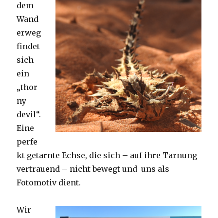
dem
Wand
erweg
findet
sich
ein
„thor
ny
devil“.
Eine
perfe
kt getarnte Echse, die sich – auf ihre Tarnung
vertrauend – nicht bewegt und uns als
Fotomotiv dient.
Wir