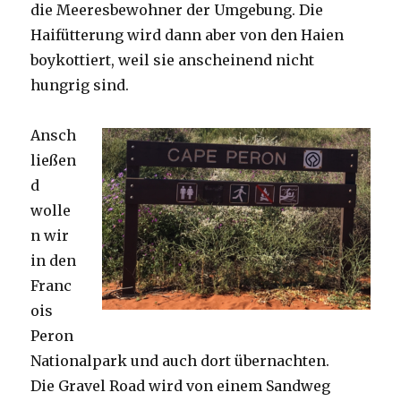
die Meeresbewohner der Umgebung. Die
Haifütterung wird dann aber von den Haien
boykottiert, weil sie anscheinend nicht
hungrig sind.
Ansch
ließen
d
wolle
n wir
in den
Franc
ois
Peron
Nationalpark und auch dort übernachten.
Die Gravel Road wird von einem Sandweg