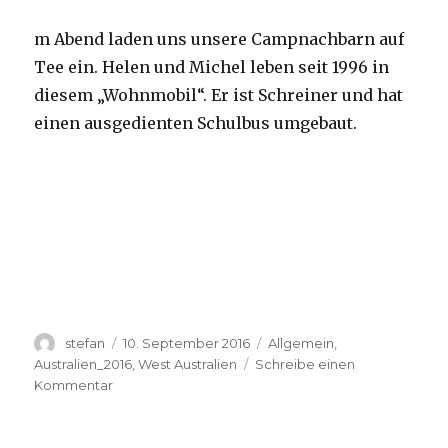
m Abend laden uns unsere Campnachbarn auf
Tee ein. Helen und Michel leben seit 1996 in
diesem „Wohnmobil“. Er ist Schreiner und hat
einen ausgedienten Schulbus umgebaut.
Autor
Veröffentlicht
Kategorien
stefan
10. September 2016
Allgemein
,
am
Australien_2016
,
West Australien
Schreibe einen
zu
Kommentar
Yardie
Creek
10.09.2016