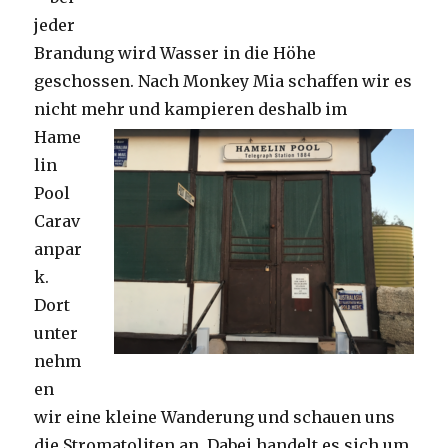
jeder
Brandung wird Wasser in die Höhe
geschossen. Nach Monkey Mia schaffen wir es
nicht mehr und kampieren deshalb im
Hame
lin
Pool
Carav
anpar
k.
Dort
unter
nehm
en
wir eine kleine Wanderung und schauen uns
die Stromatoliten an. Dabei handelt es sich um