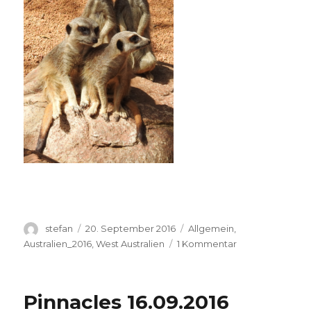
Autor
Veröffentlicht
Kategorien
stefan
20. September 2016
Allgemein
,
am
zu
Australien_2016
,
West Australien
1 Kommentar
Perth
Zoo
20.09.2016
Pinnacles 16.09.2016