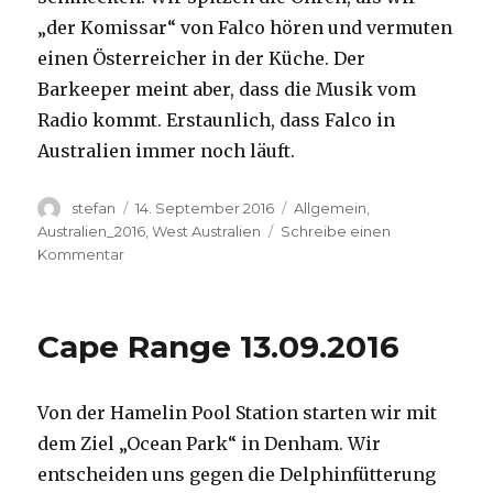
„der Komissar“ von Falco hören und vermuten
einen Österreicher in der Küche. Der
Barkeeper meint aber, dass die Musik vom
Radio kommt. Erstaunlich, dass Falco in
Australien immer noch läuft.
Autor
Veröffentlicht
Kategorien
stefan
14. September 2016
Allgemein
,
am
Australien_2016
,
West Australien
Schreibe einen
zu
Kommentar
Kalbarri
14.09.2016
Cape Range 13.09.2016
Von der Hamelin Pool Station starten wir mit
dem Ziel „Ocean Park“ in Denham. Wir
entscheiden uns gegen die Delphinfütterung