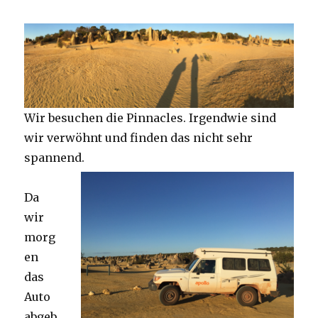
Wir besuchen die Pinnacles. Irgendwie sind
wir verwöhnt und finden das nicht sehr
spannend.
Da
wir
morg
en
das
Auto
abgeb