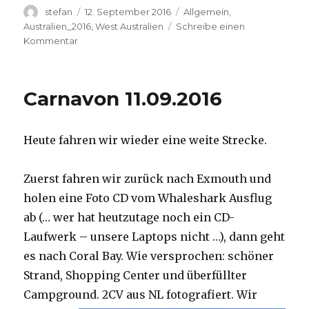
Autor
Veröffentlicht
Kategorien
stefan
12. September 2016
Allgemein
,
am
Australien_2016
,
West Australien
Schreibe einen
zu
Kommentar
Hamelin
Pool
12.09.2016
Carnavon 11.09.2016
Heute fahren wir wieder eine weite Strecke.
Zuerst fahren wir zurück nach Exmouth und
holen eine Foto CD vom Whaleshark Ausflug
ab (… wer hat heutzutage noch ein CD-
Laufwerk – unsere Laptops nicht …), dann geht
es nach Coral Bay. Wie versprochen: schöner
Strand, Shopping Center und überfüllter
Campground.
2CV aus NL fotografiert. Wir