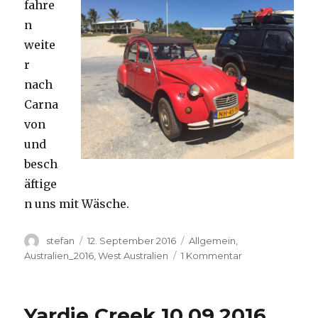
fahre
n
weite
r
nach
Carna
von
und
besch
äftige
n uns mit Wäsche.
Autor
Veröffentlicht
Kategorien
stefan
12. September 2016
Allgemein
,
am
zu
Australien_2016
,
West Australien
1 Kommentar
Carnavon
11.09.2016
Yardie Creek 10.09.2016