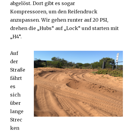
abgelöst. Dort gibt es sogar
Kompressoren, um den Reifendruck
anzupassen. Wir gehen runter auf 20 PSI,
drehen die „Hubs“ auf „Lock“ und starten mit
„H4“.
Auf
der
Straße
fährt
es
sich
über
lange
Strec
ken