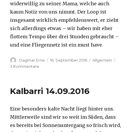
widerwillig zu seiner Mama, welche auch
kaum Notiz von uns nimmt. Der Loop ist
insgesamt wirklich empfehlenswert, er zieht
sich allerdings etwas – wir haben mit eher
flottem Tempo über drei Stunden gebraucht –
und eine Fliegennetz ist ein must have.
Autor
Veröffentlicht
Kategorien
Dagmar Erne
16. September 2016
Allgemein
am
zu
3 Kommentare
Kalbarri,
15.09.2016
Kalbarri 14.09.2016
Eine besonders kalte Nacht liegt hinter uns.
Mittlerweile sind wir so weit im Süden, dass
es bereits bei Sonnenuntergang so frisch wird,