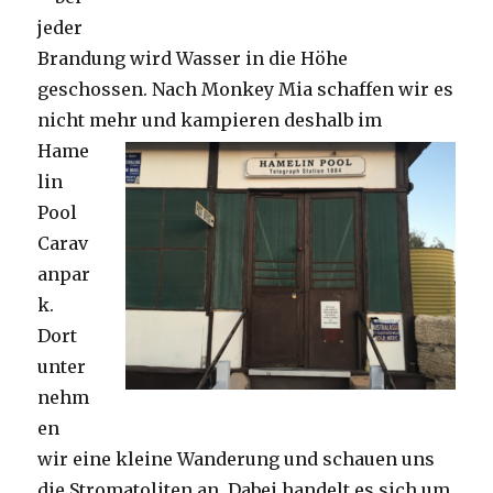
jeder
Brandung wird Wasser in die Höhe
geschossen. Nach Monkey Mia schaffen wir es
nicht mehr und kampieren deshalb im
Hame
lin
Pool
Carav
anpar
k.
Dort
unter
nehm
en
wir eine kleine Wanderung und schauen uns
die Stromatoliten an. Dabei handelt es sich um