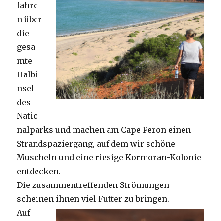
fahre
n über
die
gesa
mte
Halbi
nsel
des
Natio
nalparks und machen am Cape Peron einen
Strandspaziergang, auf dem wir schöne
Muscheln und eine riesige Kormoran-Kolonie
entdecken.
Die zusammentreffenden Strömungen
scheinen ihnen viel Futter zu bringen.
Auf