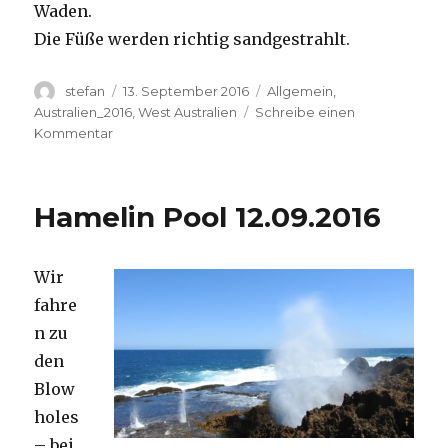
Waden.
Die Füße werden richtig sandgestrahlt.
Autor
Veröffentlicht
Kategorien
stefan
13. September 2016
Allgemein
,
am
Australien_2016
,
West Australien
Schreibe einen
zu
Kommentar
Cape
Range
13.09.2016
Hamelin Pool 12.09.2016
Wir
fahre
n zu
den
Blow
holes
– bei