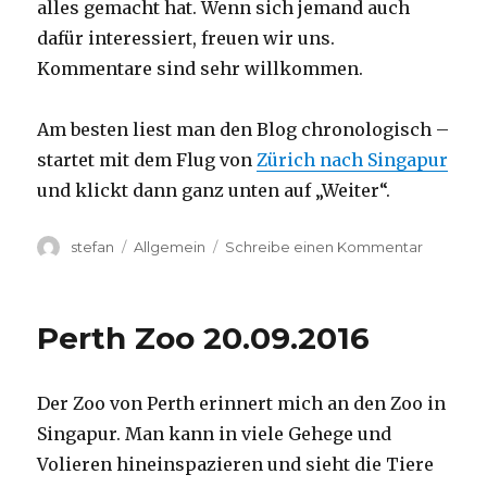
alles gemacht hat. Wenn sich jemand auch
dafür interessiert, freuen wir uns.
Kommentare sind sehr willkommen.
Am besten liest man den Blog chronologisch –
startet mit dem Flug von
Zürich nach Singapur
und klickt dann ganz unten auf „Weiter“.
Autor
Kategorien
zu
stefan
Allgemein
Schreibe einen Kommentar
Australie
2016
–
Perth Zoo 20.09.2016
von
Darwin
nach
Der Zoo von Perth erinnert mich an den Zoo in
Perth
Singapur. Man kann in viele Gehege und
Volieren hineinspazieren und sieht die Tiere