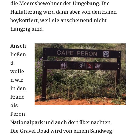
die Meeresbewohner der Umgebung. Die
Haifütterung wird dann aber von den Haien
boykottiert, weil sie anscheinend nicht
hungrig sind.
Ansch
ließen
d
wolle
n wir
in den
Franc
ois
Peron
Nationalpark und auch dort übernachten.
Die Gravel Road wird von einem Sandweg