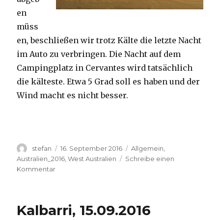
en
müss
en, beschließen wir trotz Kälte die letzte Nacht
im Auto zu verbringen. Die Nacht auf dem
Campingplatz in Cervantes wird tatsächlich
die kälteste. Etwa 5 Grad soll es haben und der
Wind macht es nicht besser.
Autor
Veröffentlicht
Kategorien
stefan
16. September 2016
Allgemein
,
am
Australien_2016
,
West Australien
Schreibe einen
zu
Kommentar
Pinnacles
16.09.2016
Kalbarri, 15.09.2016