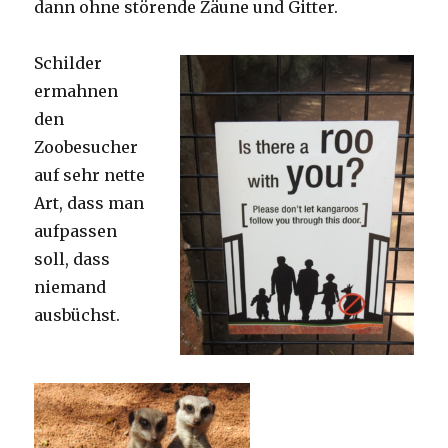
dann ohne störende Zäune und Gitter.
Schilder
ermahnen
den
Zoobesucher
auf sehr nette
Art, dass man
aufpassen
soll, dass
niemand
ausbüchst.