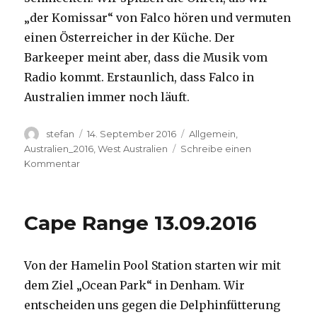
„der Komissar“ von Falco hören und vermuten
einen Österreicher in der Küche. Der
Barkeeper meint aber, dass die Musik vom
Radio kommt. Erstaunlich, dass Falco in
Australien immer noch läuft.
Autor
Veröffentlicht
Kategorien
stefan
14. September 2016
Allgemein
,
am
Australien_2016
,
West Australien
Schreibe einen
zu
Kommentar
Kalbarri
14.09.2016
Cape Range 13.09.2016
Von der Hamelin Pool Station starten wir mit
dem Ziel „Ocean Park“ in Denham. Wir
entscheiden uns gegen die Delphinfütterung