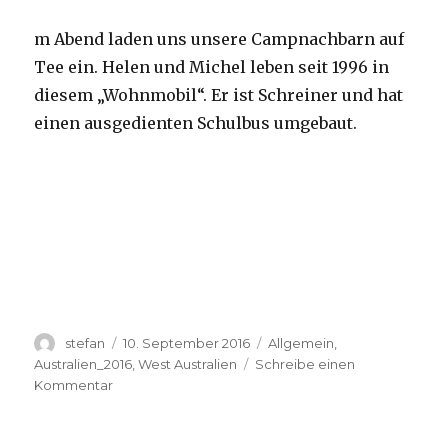
m Abend laden uns unsere Campnachbarn auf
Tee ein. Helen und Michel leben seit 1996 in
diesem „Wohnmobil“. Er ist Schreiner und hat
einen ausgedienten Schulbus umgebaut.
Autor
Veröffentlicht
Kategorien
stefan
10. September 2016
Allgemein
,
am
Australien_2016
,
West Australien
Schreibe einen
zu
Kommentar
Yardie
Creek
10.09.2016