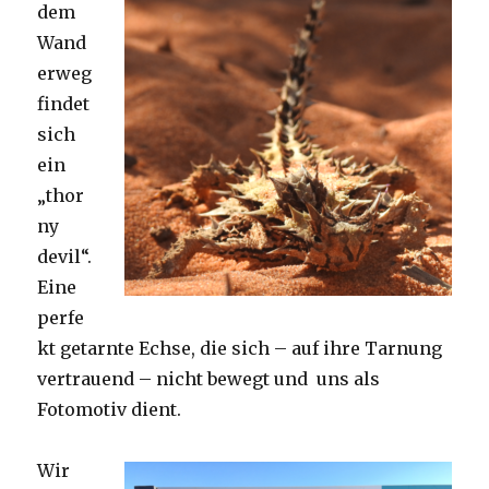
dem
Wand
erweg
findet
sich
ein
„thor
ny
devil“.
Eine
perfe
kt getarnte Echse, die sich – auf ihre Tarnung
vertrauend – nicht bewegt und uns als
Fotomotiv dient.
Wir