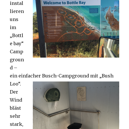
instal
lieren
uns
im
„Bottl
e bay“
Camp
groun
d –
ein einfacher Busch-Campground mit „Bush
Loo“.
Der
Wind
bläst
sehr
stark,