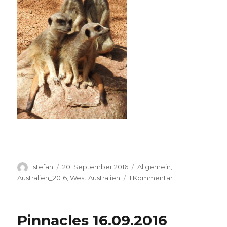
Autor
Veröffentlicht
Kategorien
stefan
20. September 2016
Allgemein
,
am
zu
Australien_2016
,
West Australien
1 Kommentar
Perth
Zoo
20.09.2016
Pinnacles 16.09.2016