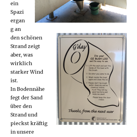
ein
Spazi
ergan
g an
den schönen
Strand zeigt
aber, was
wirklich
starker Wind
ist.
In Bodennähe
fegt der Sand
über den
Strand und
pieckst kräftig
in unsere