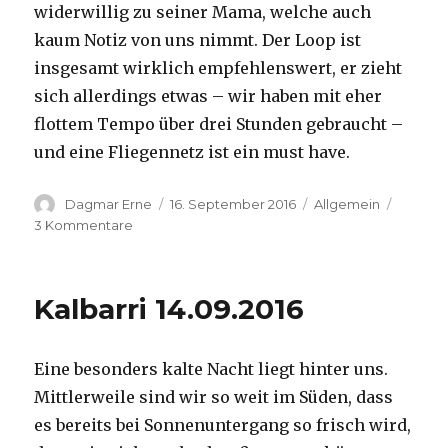
widerwillig zu seiner Mama, welche auch
kaum Notiz von uns nimmt. Der Loop ist
insgesamt wirklich empfehlenswert, er zieht
sich allerdings etwas – wir haben mit eher
flottem Tempo über drei Stunden gebraucht –
und eine Fliegennetz ist ein must have.
Autor
Veröffentlicht
Kategorien
Dagmar Erne
16. September 2016
Allgemein
am
zu
3 Kommentare
Kalbarri,
15.09.2016
Kalbarri 14.09.2016
Eine besonders kalte Nacht liegt hinter uns.
Mittlerweile sind wir so weit im Süden, dass
es bereits bei Sonnenuntergang so frisch wird,