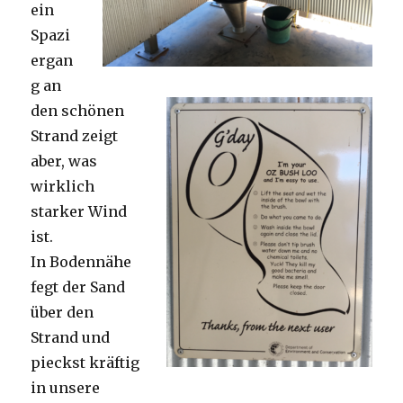
ein
Spazi
ergan
g an
den schönen
Strand zeigt
aber, was
wirklich
starker Wind
ist.
In Bodennähe
fegt der Sand
über den
Strand und
pieckst kräftig
in unsere