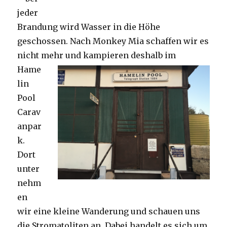
jeder
Brandung wird Wasser in die Höhe
geschossen. Nach Monkey Mia schaffen wir es
nicht mehr und kampieren deshalb im
Hame
lin
Pool
Carav
anpar
k.
Dort
unter
nehm
en
wir eine kleine Wanderung und schauen uns
die Stromatoliten an. Dabei handelt es sich um