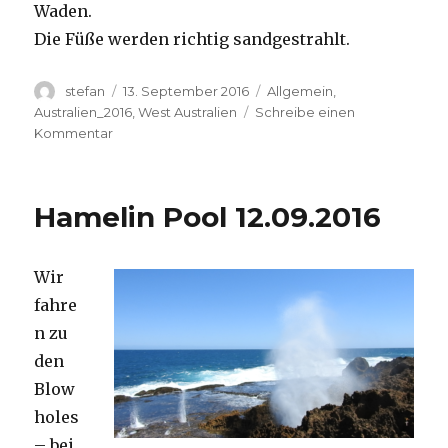
Waden.
Die Füße werden richtig sandgestrahlt.
Autor
Veröffentlicht
Kategorien
stefan
13. September 2016
Allgemein
,
am
Australien_2016
,
West Australien
Schreibe einen
zu
Kommentar
Cape
Range
13.09.2016
Hamelin Pool 12.09.2016
Wir
fahre
n zu
den
Blow
holes
– bei