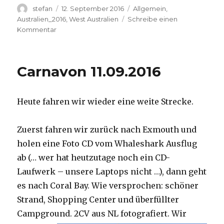
Autor
Veröffentlicht
Kategorien
stefan
12. September 2016
Allgemein
,
am
Australien_2016
,
West Australien
Schreibe einen
zu
Kommentar
Hamelin
Pool
12.09.2016
Carnavon 11.09.2016
Heute fahren wir wieder eine weite Strecke.
Zuerst fahren wir zurück nach Exmouth und
holen eine Foto CD vom Whaleshark Ausflug
ab (… wer hat heutzutage noch ein CD-
Laufwerk – unsere Laptops nicht …), dann geht
es nach Coral Bay. Wie versprochen: schöner
Strand, Shopping Center und überfüllter
Campground.
2CV aus NL fotografiert. Wir