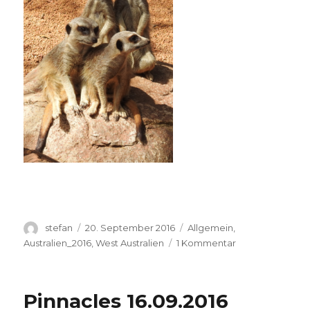
Autor
Veröffentlicht
Kategorien
stefan
20. September 2016
Allgemein
,
am
zu
Australien_2016
,
West Australien
1 Kommentar
Perth
Zoo
20.09.2016
Pinnacles 16.09.2016