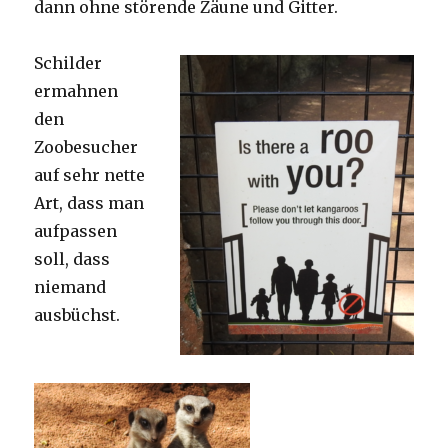
dann ohne störende Zäune und Gitter.
Schilder
ermahnen
den
Zoobesucher
auf sehr nette
Art, dass man
aufpassen
soll, dass
niemand
ausbüchst.