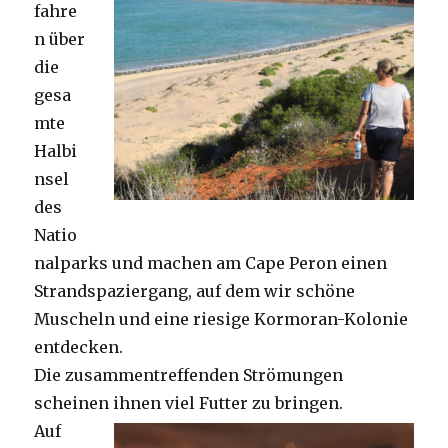
fahre
n über
die
gesa
mte
Halbi
nsel
des
Natio
nalparks und machen am Cape Peron einen
Strandspaziergang, auf dem wir schöne
Muscheln und eine riesige Kormoran-Kolonie
entdecken.
Die zusammentreffenden Strömungen
scheinen ihnen viel Futter zu bringen.
Auf