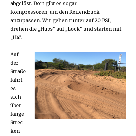
abgelöst. Dort gibt es sogar
Kompressoren, um den Reifendruck
anzupassen. Wir gehen runter auf 20 PSI,
drehen die „Hubs“ auf „Lock“ und starten mit
„H4“.
Auf
der
Straße
fährt
es
sich
über
lange
Strec
ken