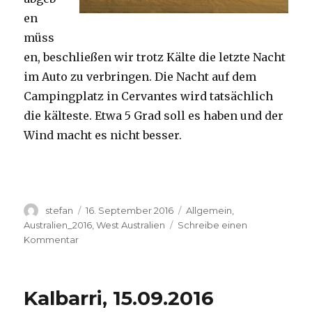
en
müss
en, beschließen wir trotz Kälte die letzte Nacht
im Auto zu verbringen. Die Nacht auf dem
Campingplatz in Cervantes wird tatsächlich
die kälteste. Etwa 5 Grad soll es haben und der
Wind macht es nicht besser.
Autor
Veröffentlicht
Kategorien
stefan
16. September 2016
Allgemein
,
am
Australien_2016
,
West Australien
Schreibe einen
zu
Kommentar
Pinnacles
16.09.2016
Kalbarri, 15.09.2016