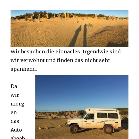
Wir besuchen die Pinnacles. Irgendwie sind
wir verwöhnt und finden das nicht sehr
spannend.
Da
wir
morg
en
das
Auto
abgeb