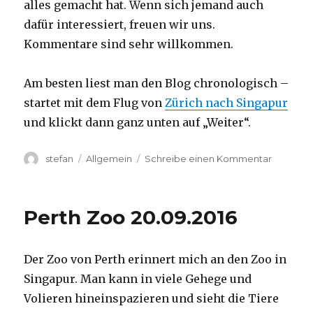
alles gemacht hat. Wenn sich jemand auch
dafür interessiert, freuen wir uns.
Kommentare sind sehr willkommen.
Am besten liest man den Blog chronologisch –
startet mit dem Flug von
Zürich nach Singapur
und klickt dann ganz unten auf „Weiter“.
Autor
Kategorien
zu
stefan
Allgemein
Schreibe einen Kommentar
Australie
2016
–
Perth Zoo 20.09.2016
von
Darwin
nach
Der Zoo von Perth erinnert mich an den Zoo in
Perth
Singapur. Man kann in viele Gehege und
Volieren hineinspazieren und sieht die Tiere