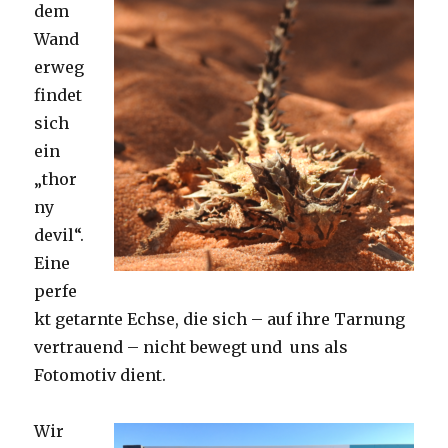
dem
Wand
erweg
findet
sich
ein
„thor
ny
devil“.
Eine
perfe
kt getarnte Echse, die sich – auf ihre Tarnung
vertrauend – nicht bewegt und uns als
Fotomotiv dient.
Wir