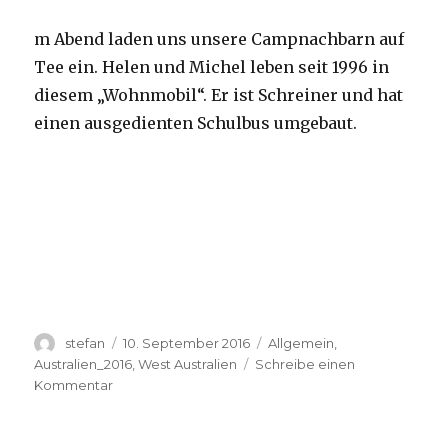
m Abend laden uns unsere Campnachbarn auf
Tee ein. Helen und Michel leben seit 1996 in
diesem „Wohnmobil“. Er ist Schreiner und hat
einen ausgedienten Schulbus umgebaut.
Autor
Veröffentlicht
Kategorien
stefan
10. September 2016
Allgemein
,
am
Australien_2016
,
West Australien
Schreibe einen
zu
Kommentar
Yardie
Creek
10.09.2016