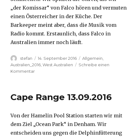
„der Komissar“ von Falco hören und vermuten
einen Österreicher in der Küche. Der
Barkeeper meint aber, dass die Musik vom
Radio kommt. Erstaunlich, dass Falco in
Australien immer noch läuft.
Autor
Veröffentlicht
Kategorien
stefan
14. September 2016
Allgemein
,
am
Australien_2016
,
West Australien
Schreibe einen
zu
Kommentar
Kalbarri
14.09.2016
Cape Range 13.09.2016
Von der Hamelin Pool Station starten wir mit
dem Ziel „Ocean Park“ in Denham. Wir
entscheiden uns gegen die Delphinfütterung