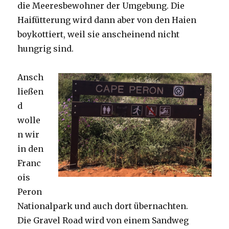
die Meeresbewohner der Umgebung. Die
Haifütterung wird dann aber von den Haien
boykottiert, weil sie anscheinend nicht
hungrig sind.
Ansch
ließen
d
wolle
n wir
in den
Franc
ois
Peron
Nationalpark und auch dort übernachten.
Die Gravel Road wird von einem Sandweg