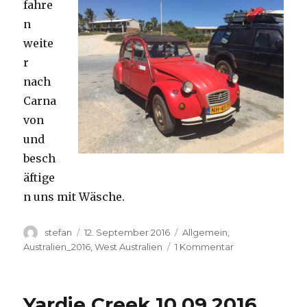
fahre
n
weite
r
nach
Carna
von
und
besch
äftige
n uns mit Wäsche.
Autor
Veröffentlicht
Kategorien
stefan
12. September 2016
Allgemein
,
am
zu
Australien_2016
,
West Australien
1 Kommentar
Carnavon
11.09.2016
Yardie Creek 10.09.2016