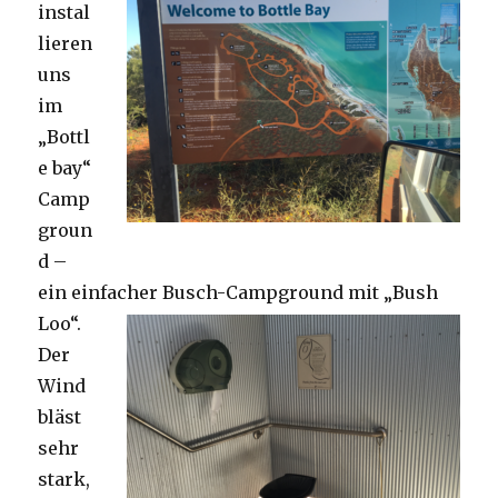
instal
lieren
uns
im
„Bottl
e bay“
Camp
groun
d –
ein einfacher Busch-Campground mit „Bush
Loo“.
Der
Wind
bläst
sehr
stark,