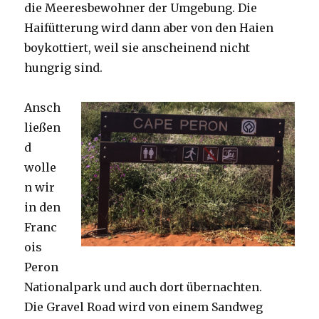
die Meeresbewohner der Umgebung. Die
Haifütterung wird dann aber von den Haien
boykottiert, weil sie anscheinend nicht
hungrig sind.
Ansch
ließen
d
wolle
n wir
in den
Franc
ois
Peron
Nationalpark und auch dort übernachten.
Die Gravel Road wird von einem Sandweg