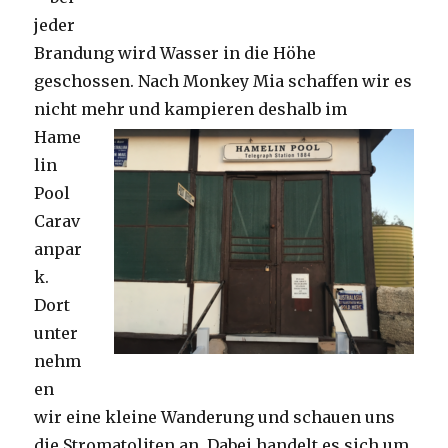
jeder
Brandung wird Wasser in die Höhe
geschossen. Nach Monkey Mia schaffen wir es
nicht mehr und kampieren deshalb im
Hame
lin
Pool
Carav
anpar
k.
Dort
unter
nehm
en
wir eine kleine Wanderung und schauen uns
die Stromatoliten an. Dabei handelt es sich um