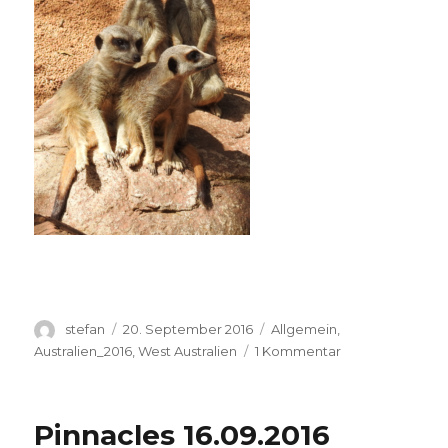
Autor
Veröffentlicht
Kategorien
stefan
20. September 2016
Allgemein
,
am
zu
Australien_2016
,
West Australien
1 Kommentar
Perth
Zoo
20.09.2016
Pinnacles 16.09.2016