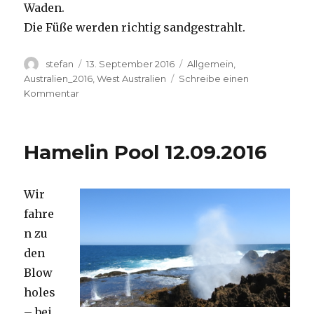
Waden.
Die Füße werden richtig sandgestrahlt.
Autor
Veröffentlicht
Kategorien
stefan
13. September 2016
Allgemein
,
am
Australien_2016
,
West Australien
Schreibe einen
zu
Kommentar
Cape
Range
13.09.2016
Hamelin Pool 12.09.2016
Wir
fahre
n zu
den
Blow
holes
– bei