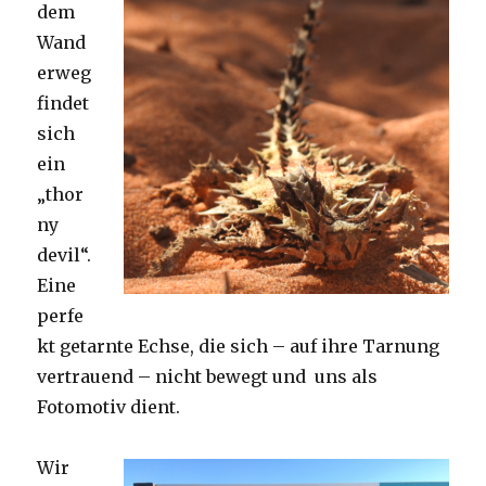
dem
Wand
erweg
findet
sich
ein
„thor
ny
devil“.
Eine
perfe
kt getarnte Echse, die sich – auf ihre Tarnung
vertrauend – nicht bewegt und uns als
Fotomotiv dient.
Wir