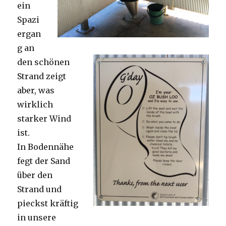
ein
Spazi
ergan
g an
den schönen
Strand zeigt
aber, was
wirklich
starker Wind
ist.
In Bodennähe
fegt der Sand
über den
Strand und
pieckst kräftig
in unsere