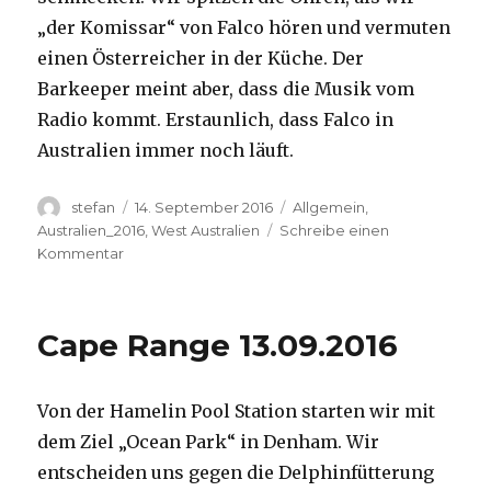
„der Komissar“ von Falco hören und vermuten
einen Österreicher in der Küche. Der
Barkeeper meint aber, dass die Musik vom
Radio kommt. Erstaunlich, dass Falco in
Australien immer noch läuft.
Autor
Veröffentlicht
Kategorien
stefan
14. September 2016
Allgemein
,
am
Australien_2016
,
West Australien
Schreibe einen
zu
Kommentar
Kalbarri
14.09.2016
Cape Range 13.09.2016
Von der Hamelin Pool Station starten wir mit
dem Ziel „Ocean Park“ in Denham. Wir
entscheiden uns gegen die Delphinfütterung