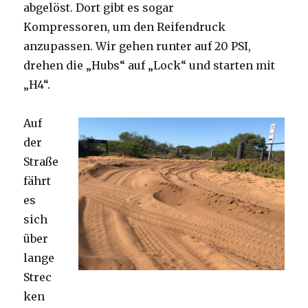
abgelöst. Dort gibt es sogar
Kompressoren, um den Reifendruck
anzupassen. Wir gehen runter auf 20 PSI,
drehen die „Hubs“ auf „Lock“ und starten mit
„H4“.
Auf
der
Straße
fährt
es
sich
über
lange
Strec
ken