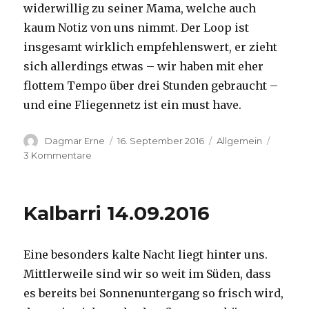
widerwillig zu seiner Mama, welche auch
kaum Notiz von uns nimmt. Der Loop ist
insgesamt wirklich empfehlenswert, er zieht
sich allerdings etwas – wir haben mit eher
flottem Tempo über drei Stunden gebraucht –
und eine Fliegennetz ist ein must have.
Autor
Veröffentlicht
Kategorien
Dagmar Erne
16. September 2016
Allgemein
am
zu
3 Kommentare
Kalbarri,
15.09.2016
Kalbarri 14.09.2016
Eine besonders kalte Nacht liegt hinter uns.
Mittlerweile sind wir so weit im Süden, dass
es bereits bei Sonnenuntergang so frisch wird,