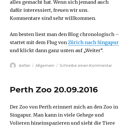
alles gemacht hat. Wenn sich jemand auch
dafür interessiert, freuen wir uns.
Kommentare sind sehr willkommen.
Am besten liest man den Blog chronologisch –
startet mit dem Flug von
Zürich nach Singapur
und klickt dann ganz unten auf „Weiter“.
Autor
Kategorien
zu
stefan
Allgemein
Schreibe einen Kommentar
Australie
2016
–
Perth Zoo 20.09.2016
von
Darwin
nach
Der Zoo von Perth erinnert mich an den Zoo in
Perth
Singapur. Man kann in viele Gehege und
Volieren hineinspazieren und sieht die Tiere