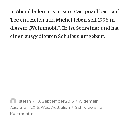
m Abend laden uns unsere Campnachbarn auf
Tee ein. Helen und Michel leben seit 1996 in
diesem „Wohnmobil“. Er ist Schreiner und hat
einen ausgedienten Schulbus umgebaut.
Autor
Veröffentlicht
Kategorien
stefan
10. September 2016
Allgemein
,
am
Australien_2016
,
West Australien
Schreibe einen
zu
Kommentar
Yardie
Creek
10.09.2016