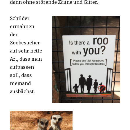
dann ohne störende Zäune und Gitter.
Schilder
ermahnen
den
Zoobesucher
auf sehr nette
Art, dass man
aufpassen
soll, dass
niemand
ausbüchst.