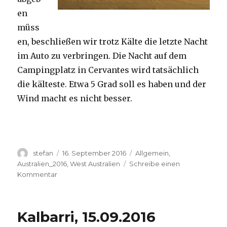
en
müss
en, beschließen wir trotz Kälte die letzte Nacht
im Auto zu verbringen. Die Nacht auf dem
Campingplatz in Cervantes wird tatsächlich
die kälteste. Etwa 5 Grad soll es haben und der
Wind macht es nicht besser.
Autor
Veröffentlicht
Kategorien
stefan
16. September 2016
Allgemein
,
am
Australien_2016
,
West Australien
Schreibe einen
zu
Kommentar
Pinnacles
16.09.2016
Kalbarri, 15.09.2016