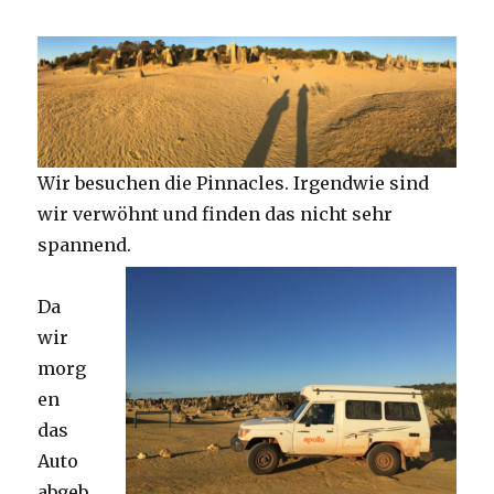
Wir besuchen die Pinnacles. Irgendwie sind
wir verwöhnt und finden das nicht sehr
spannend.
Da
wir
morg
en
das
Auto
abgeb