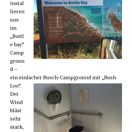
instal
lieren
uns
im
„Bottl
e bay“
Camp
groun
d –
ein einfacher Busch-Campground mit „Bush
Loo“.
Der
Wind
bläst
sehr
stark,