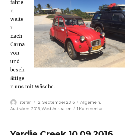
fahre
n
weite
r
nach
Carna
von
und
besch
äftige
n uns mit Wäsche.
Autor
Veröffentlicht
Kategorien
stefan
12. September 2016
Allgemein
,
am
zu
Australien_2016
,
West Australien
1 Kommentar
Carnavon
11.09.2016
Yardie Creek 10.09.2016