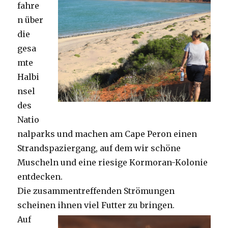
fahre
n über
die
gesa
mte
Halbi
nsel
des
Natio
nalparks und machen am Cape Peron einen
Strandspaziergang, auf dem wir schöne
Muscheln und eine riesige Kormoran-Kolonie
entdecken.
Die zusammentreffenden Strömungen
scheinen ihnen viel Futter zu bringen.
Auf