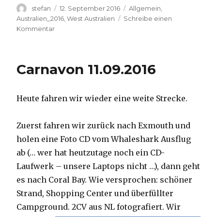
Autor
Veröffentlicht
Kategorien
stefan
12. September 2016
Allgemein
,
am
Australien_2016
,
West Australien
Schreibe einen
zu
Kommentar
Hamelin
Pool
12.09.2016
Carnavon 11.09.2016
Heute fahren wir wieder eine weite Strecke.
Zuerst fahren wir zurück nach Exmouth und
holen eine Foto CD vom Whaleshark Ausflug
ab (… wer hat heutzutage noch ein CD-
Laufwerk – unsere Laptops nicht …), dann geht
es nach Coral Bay. Wie versprochen: schöner
Strand, Shopping Center und überfüllter
Campground.
2CV aus NL fotografiert. Wir