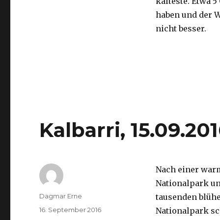
kälteste. Etwa 5
haben und der 
nicht besser.
Kalbarri, 15.09.20
Nach einer war
Nationalpark un
Autor
Dagmar Erne
tausenden blüh
Veröffentlicht
16. September 2016
Nationalpark sc
am