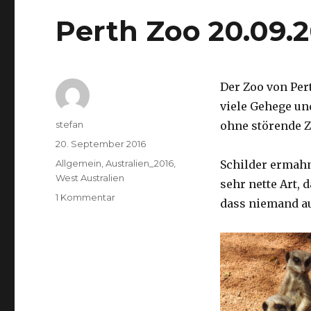
Perth Zoo 20.09.
Der Zoo von Per
viele Gehege un
Autor
stefan
ohne störende Z
Veröffentlicht
20. September 2016
am
Kategorien
Allgemein
,
Australien_2016
,
Schilder ermah
West Australien
sehr nette Art, 
zu
1 Kommentar
dass niemand a
Perth
Zoo
20.09.2016