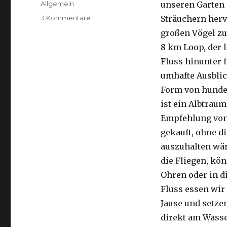
Kategorien
Allgemein
unseren Garten 
zu
3 Kommentare
Sträuchern herv
Kalbarri,
großen Vögel zu
15.09.2016
8 km Loop, der 
Fluss hinunter f
umhafte Ausblic
Form von hunder
ist ein Albtraum
Empfehlung von 
gekauft, ohne di
auszuhalten wä
die Fliegen, kön
Ohren oder in d
Fluss essen wir
Jause und setze
direkt am Wasse