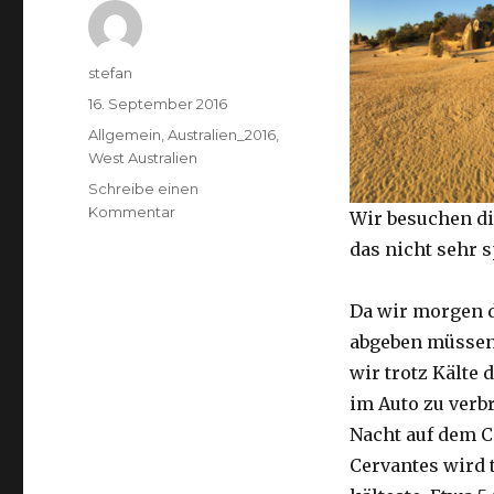
Autor
stefan
Veröffentlicht
16. September 2016
am
Kategorien
Allgemein
,
Australien_2016
,
West Australien
Schreibe einen
zu
Kommentar
Wir besuchen di
Pinnacles
das nicht sehr 
16.09.2016
Da wir morgen 
abgeben müssen
wir trotz Kälte d
im Auto zu verb
Nacht auf dem 
Cervantes wird 