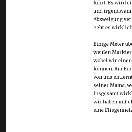
führt. Es wird e
und irgendwann 
Abzweigung ver
geht es wirklic
Einige Meter üb
weißen Markier
wobei wir eine
können. Am Ende
von uns entfernt
seiner Mama, we
insgesamt wirkl
wir haben mit e
eine Fliegennetz