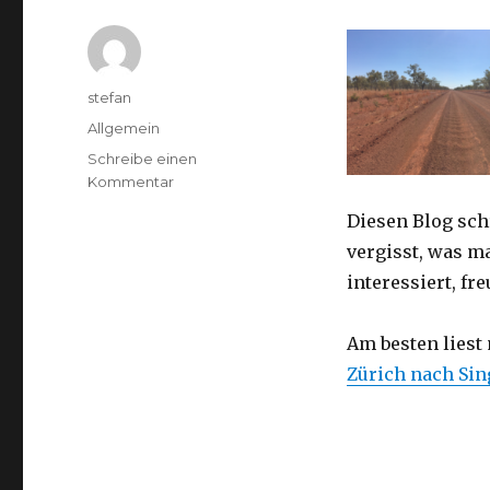
Autor
stefan
Kategorien
Allgemein
Schreibe einen
zu
Kommentar
Australien
Diesen Blog sch
2016
–
vergisst, was m
von
interessiert, f
Darwin
nach
Perth
Am besten liest
Zürich nach Si