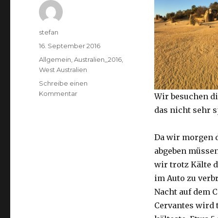
Autor
stefan
Veröffentlicht
16. September 2016
am
Kategorien
Allgemein
,
Australien_2016
,
West Australien
Schreibe einen
zu
Kommentar
Wir besuchen di
Pinnacles
das nicht sehr 
16.09.2016
Da wir morgen 
abgeben müssen
wir trotz Kälte d
im Auto zu verb
Nacht auf dem 
Cervantes wird 