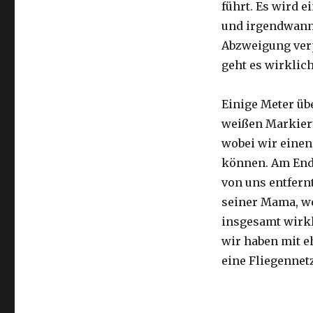
führt. Es wird e
und irgendwann 
Abzweigung ver
geht es wirklic
Einige Meter üb
weißen Markier
wobei wir eine
können. Am Ende
von uns entfernt
seiner Mama, we
insgesamt wirkl
wir haben mit e
eine Fliegennetz