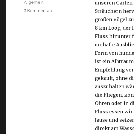
Kategorien
Allgemein
unseren Garten 
zu
3 Kommentare
Sträuchern herv
Kalbarri,
großen Vögel zu
15.09.2016
8 km Loop, der 
Fluss hinunter f
umhafte Ausblic
Form von hunder
ist ein Albtraum
Empfehlung von 
gekauft, ohne di
auszuhalten wä
die Fliegen, kön
Ohren oder in d
Fluss essen wir
Jause und setze
direkt am Wasse