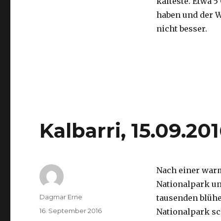
kälteste. Etwa 5
haben und der 
nicht besser.
Kalbarri, 15.09.20
Nach einer war
Nationalpark un
Autor
Dagmar Erne
tausenden blüh
Veröffentlicht
16. September 2016
Nationalpark sc
am