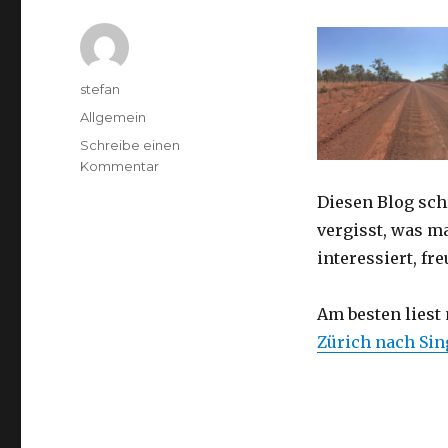
Autor
stefan
Kategorien
Allgemein
Schreibe einen
zu
Kommentar
Australien
Diesen Blog sch
2016
–
vergisst, was m
von
interessiert, f
Darwin
nach
Perth
Am besten liest
Zürich nach Si