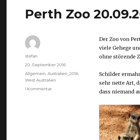
Perth Zoo 20.09.
Der Zoo von Per
viele Gehege un
Autor
stefan
ohne störende Z
Veröffentlicht
20. September 2016
am
Kategorien
Allgemein
,
Australien_2016
,
Schilder ermah
West Australien
sehr nette Art, 
zu
1 Kommentar
dass niemand a
Perth
Zoo
20.09.2016