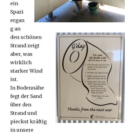
ein
Spazi
ergan
g an
den schönen
Strand zeigt
aber, was
wirklich
starker Wind
ist.
In Bodennähe
fegt der Sand
über den
Strand und
pieckst kräftig
in unsere