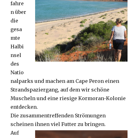
fahre
n über
die
gesa
mte
Halbi
nsel
des
Natio
nalparks und machen am Cape Peron einen
Strandspaziergang, auf dem wir schöne
Muscheln und eine riesige Kormoran-Kolonie
entdecken.
Die zusammentreffenden Strömungen
scheinen ihnen viel Futter zu bringen.
Auf