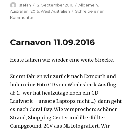
Autor
Veröffentlicht
Kategorien
stefan
12. September 2016
Allgemein
,
am
Australien_2016
,
West Australien
Schreibe einen
zu
Kommentar
Hamelin
Pool
12.09.2016
Carnavon 11.09.2016
Heute fahren wir wieder eine weite Strecke.
Zuerst fahren wir zurück nach Exmouth und
holen eine Foto CD vom Whaleshark Ausflug
ab (… wer hat heutzutage noch ein CD-
Laufwerk – unsere Laptops nicht …), dann geht
es nach Coral Bay. Wie versprochen: schöner
Strand, Shopping Center und überfüllter
Campground.
2CV aus NL fotografiert. Wir