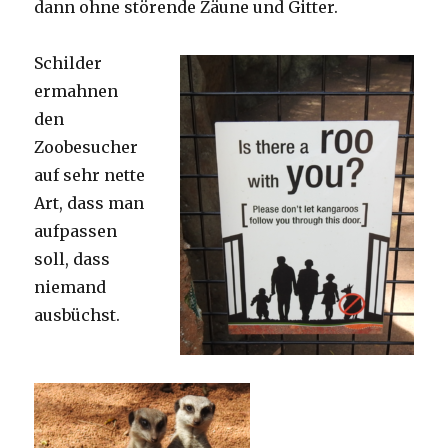
dann ohne störende Zäune und Gitter.
Schilder
ermahnen
den
Zoobesucher
auf sehr nette
Art, dass man
aufpassen
soll, dass
niemand
ausbüchst.