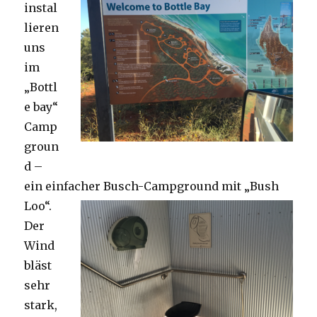
instal
lieren
uns
im
„Bottl
e bay“
Camp
groun
d –
ein einfacher Busch-Campground mit „Bush
Loo“.
Der
Wind
bläst
sehr
stark,