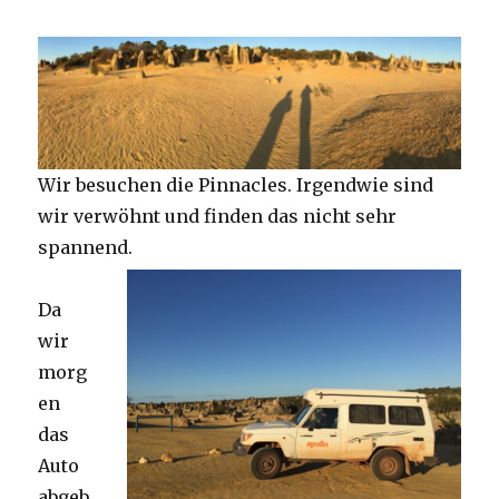
Wir besuchen die Pinnacles. Irgendwie sind
wir verwöhnt und finden das nicht sehr
spannend.
Da
wir
morg
en
das
Auto
abgeb