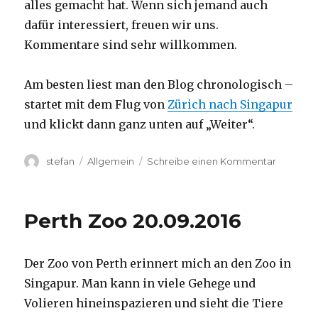
alles gemacht hat. Wenn sich jemand auch
dafür interessiert, freuen wir uns.
Kommentare sind sehr willkommen.
Am besten liest man den Blog chronologisch –
startet mit dem Flug von
Zürich nach Singapur
und klickt dann ganz unten auf „Weiter“.
Autor
Kategorien
zu
stefan
Allgemein
Schreibe einen Kommentar
Australie
2016
–
Perth Zoo 20.09.2016
von
Darwin
nach
Der Zoo von Perth erinnert mich an den Zoo in
Perth
Singapur. Man kann in viele Gehege und
Volieren hineinspazieren und sieht die Tiere