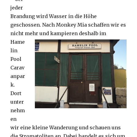
jeder
Brandung wird Wasser in die Höhe
geschossen. Nach Monkey Mia schaffen wir es
nicht mehr und kampieren deshalb im
Hame
lin
Pool
Carav
anpar
k.
Dort
unter
nehm
en
wir eine kleine Wanderung und schauen uns
die Stromatoliten an. Dabei handelt es sich um