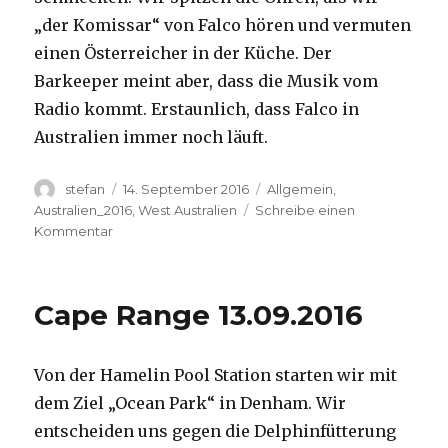
„der Komissar“ von Falco hören und vermuten
einen Österreicher in der Küche. Der
Barkeeper meint aber, dass die Musik vom
Radio kommt. Erstaunlich, dass Falco in
Australien immer noch läuft.
Autor
Veröffentlicht
Kategorien
stefan
14. September 2016
Allgemein
,
am
Australien_2016
,
West Australien
Schreibe einen
zu
Kommentar
Kalbarri
14.09.2016
Cape Range 13.09.2016
Von der Hamelin Pool Station starten wir mit
dem Ziel „Ocean Park“ in Denham. Wir
entscheiden uns gegen die Delphinfütterung