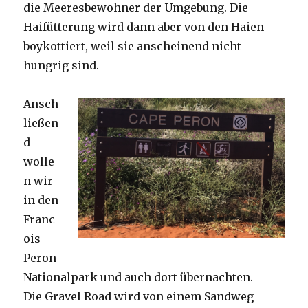
die Meeresbewohner der Umgebung. Die
Haifütterung wird dann aber von den Haien
boykottiert, weil sie anscheinend nicht
hungrig sind.
Ansch
ließen
d
wolle
n wir
in den
Franc
ois
Peron
Nationalpark und auch dort übernachten.
Die Gravel Road wird von einem Sandweg