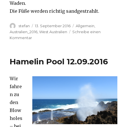
Waden.
Die Füße werden richtig sandgestrahlt.
Autor
Veröffentlicht
Kategorien
stefan
13. September 2016
Allgemein
,
am
Australien_2016
,
West Australien
Schreibe einen
zu
Kommentar
Cape
Range
13.09.2016
Hamelin Pool 12.09.2016
Wir
fahre
n zu
den
Blow
holes
– bei