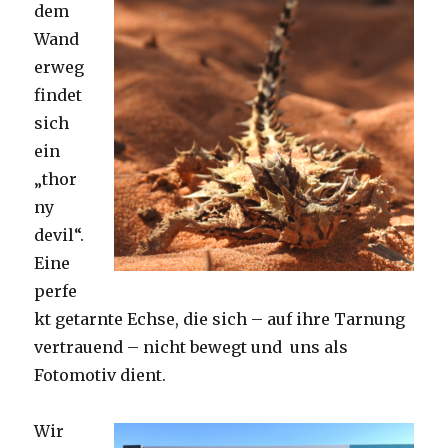
dem
Wand
erweg
findet
sich
ein
„thor
ny
devil“.
Eine
perfe
kt getarnte Echse, die sich – auf ihre Tarnung
vertrauend – nicht bewegt und uns als
Fotomotiv dient.
Wir