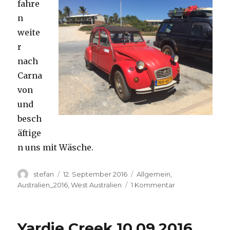
fahre
n
weite
r
nach
Carna
von
und
besch
äftige
n uns mit Wäsche.
Autor
Veröffentlicht
Kategorien
stefan
12. September 2016
Allgemein
,
am
zu
Australien_2016
,
West Australien
1 Kommentar
Carnavon
11.09.2016
Yardie Creek 10.09.2016