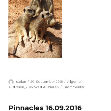
Autor
Veröffentlicht
Kategorien
stefan
20. September 2016
Allgemein
,
am
zu
Australien_2016
,
West Australien
1 Kommentar
Perth
Zoo
20.09.2016
Pinnacles 16.09.2016