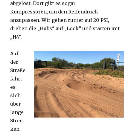
abgelöst. Dort gibt es sogar
Kompressoren, um den Reifendruck
anzupassen. Wir gehen runter auf 20 PSI,
drehen die „Hubs“ auf „Lock“ und starten mit
„H4“.
Auf
der
Straße
fährt
es
sich
über
lange
Strec
ken