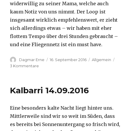
widerwillig zu seiner Mama, welche auch
kaum Notiz von uns nimmt. Der Loop ist
insgesamt wirklich empfehlenswert, er zieht
sich allerdings etwas – wir haben mit eher
flottem Tempo über drei Stunden gebraucht –
und eine Fliegennetz ist ein must have.
Autor
Veröffentlicht
Kategorien
Dagmar Erne
16. September 2016
Allgemein
am
zu
3 Kommentare
Kalbarri,
15.09.2016
Kalbarri 14.09.2016
Eine besonders kalte Nacht liegt hinter uns.
Mittlerweile sind wir so weit im Süden, dass
es bereits bei Sonnenuntergang so frisch wird,