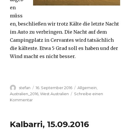
en
müss
en, beschließen wir trotz Kälte die letzte Nacht
im Auto zu verbringen. Die Nacht auf dem
Campingplatz in Cervantes wird tatsächlich
die kälteste. Etwa 5 Grad soll es haben und der
Wind macht es nicht besser.
Autor
Veröffentlicht
Kategorien
stefan
16. September 2016
Allgemein
,
am
Australien_2016
,
West Australien
Schreibe einen
zu
Kommentar
Pinnacles
16.09.2016
Kalbarri, 15.09.2016