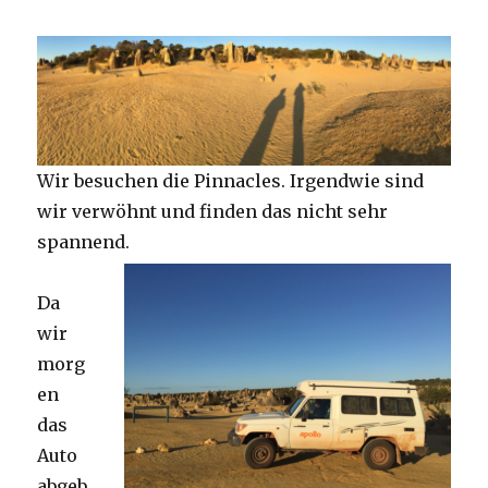
Wir besuchen die Pinnacles. Irgendwie sind
wir verwöhnt und finden das nicht sehr
spannend.
Da
wir
morg
en
das
Auto
abgeb