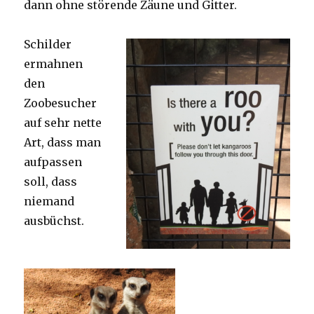
dann ohne störende Zäune und Gitter.
Schilder
ermahnen
den
Zoobesucher
auf sehr nette
Art, dass man
aufpassen
soll, dass
niemand
ausbüchst.