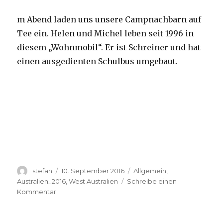
m Abend laden uns unsere Campnachbarn auf
Tee ein. Helen und Michel leben seit 1996 in
diesem „Wohnmobil“. Er ist Schreiner und hat
einen ausgedienten Schulbus umgebaut.
Autor
Veröffentlicht
Kategorien
stefan
10. September 2016
Allgemein
,
am
Australien_2016
,
West Australien
Schreibe einen
zu
Kommentar
Yardie
Creek
10.09.2016