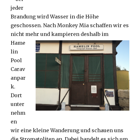
jeder
Brandung wird Wasser in die Höhe
geschossen. Nach Monkey Mia schaffen wir es
nicht mehr und kampieren deshalb im
Hame
lin
Pool
Carav
anpar
k.
Dort
unter
nehm
en
wir eine kleine Wanderung und schauen uns
die Stromatoliten an. Dabei handelt es sich um