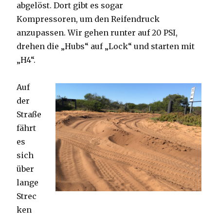
abgelöst. Dort gibt es sogar
Kompressoren, um den Reifendruck
anzupassen. Wir gehen runter auf 20 PSI,
drehen die „Hubs“ auf „Lock“ und starten mit
„H4“.
Auf
der
Straße
fährt
es
sich
über
lange
Strec
ken