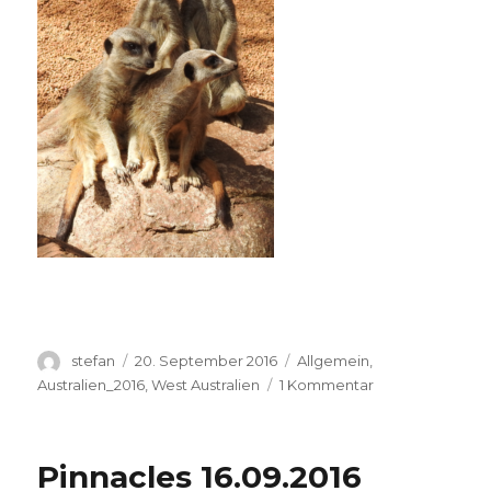
Autor
Veröffentlicht
Kategorien
stefan
20. September 2016
Allgemein
,
am
zu
Australien_2016
,
West Australien
1 Kommentar
Perth
Zoo
20.09.2016
Pinnacles 16.09.2016