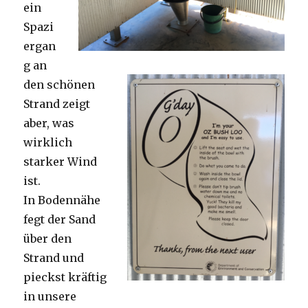
ein
Spazi
ergan
g an
den schönen
Strand zeigt
aber, was
wirklich
starker Wind
ist.
In Bodennähe
fegt der Sand
über den
Strand und
pieckst kräftig
in unsere