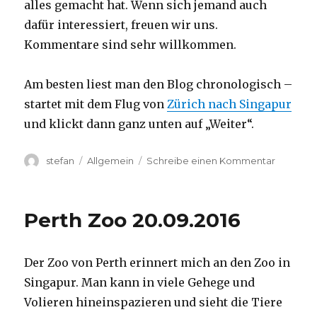
alles gemacht hat. Wenn sich jemand auch
dafür interessiert, freuen wir uns.
Kommentare sind sehr willkommen.
Am besten liest man den Blog chronologisch –
startet mit dem Flug von
Zürich nach Singapur
und klickt dann ganz unten auf „Weiter“.
Autor
Kategorien
zu
stefan
Allgemein
Schreibe einen Kommentar
Australie
2016
–
Perth Zoo 20.09.2016
von
Darwin
nach
Der Zoo von Perth erinnert mich an den Zoo in
Perth
Singapur. Man kann in viele Gehege und
Volieren hineinspazieren und sieht die Tiere