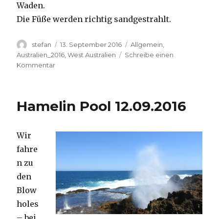
Waden.
Die Füße werden richtig sandgestrahlt.
Autor
Veröffentlicht
Kategorien
stefan
13. September 2016
Allgemein
,
am
Australien_2016
,
West Australien
Schreibe einen
zu
Kommentar
Cape
Range
13.09.2016
Hamelin Pool 12.09.2016
Wir
fahre
n zu
den
Blow
holes
– bei