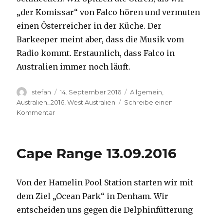
„der Komissar“ von Falco hören und vermuten
einen Österreicher in der Küche. Der
Barkeeper meint aber, dass die Musik vom
Radio kommt. Erstaunlich, dass Falco in
Australien immer noch läuft.
Autor
Veröffentlicht
Kategorien
stefan
14. September 2016
Allgemein
,
am
Australien_2016
,
West Australien
Schreibe einen
zu
Kommentar
Kalbarri
14.09.2016
Cape Range 13.09.2016
Von der Hamelin Pool Station starten wir mit
dem Ziel „Ocean Park“ in Denham. Wir
entscheiden uns gegen die Delphinfütterung