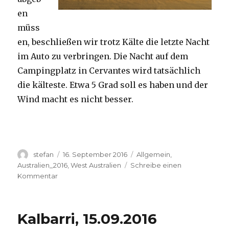
en
müss
en, beschließen wir trotz Kälte die letzte Nacht
im Auto zu verbringen. Die Nacht auf dem
Campingplatz in Cervantes wird tatsächlich
die kälteste. Etwa 5 Grad soll es haben und der
Wind macht es nicht besser.
Autor
Veröffentlicht
Kategorien
stefan
16. September 2016
Allgemein
,
am
Australien_2016
,
West Australien
Schreibe einen
zu
Kommentar
Pinnacles
16.09.2016
Kalbarri, 15.09.2016