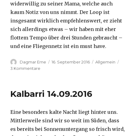
widerwillig zu seiner Mama, welche auch
kaum Notiz von uns nimmt. Der Loop ist
insgesamt wirklich empfehlenswert, er zieht
sich allerdings etwas – wir haben mit eher
flottem Tempo über drei Stunden gebraucht –
und eine Fliegennetz ist ein must have.
Autor
Veröffentlicht
Kategorien
Dagmar Erne
16. September 2016
Allgemein
am
zu
3 Kommentare
Kalbarri,
15.09.2016
Kalbarri 14.09.2016
Eine besonders kalte Nacht liegt hinter uns.
Mittlerweile sind wir so weit im Süden, dass
es bereits bei Sonnenuntergang so frisch wird,