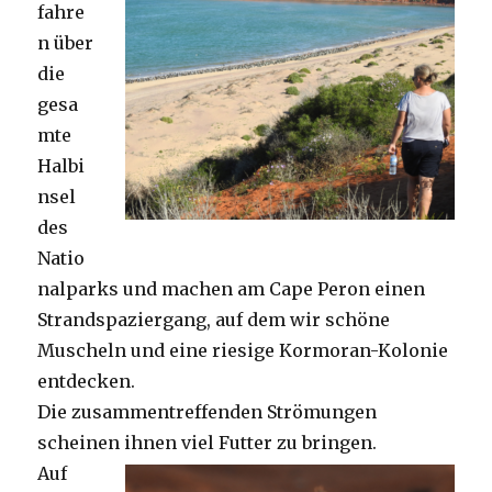
fahre
n über
die
gesa
mte
Halbi
nsel
des
Natio
nalparks und machen am Cape Peron einen
Strandspaziergang, auf dem wir schöne
Muscheln und eine riesige Kormoran-Kolonie
entdecken.
Die zusammentreffenden Strömungen
scheinen ihnen viel Futter zu bringen.
Auf