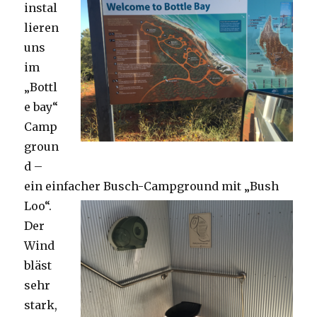
instal
lieren
uns
im
„Bottl
e bay“
Camp
groun
d –
ein einfacher Busch-Campground mit „Bush
Loo“.
Der
Wind
bläst
sehr
stark,