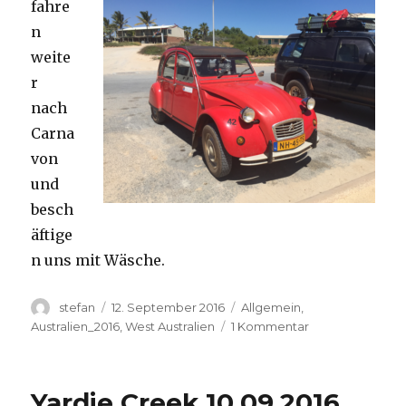
fahre
n
weite
r
nach
Carna
von
und
besch
äftige
n uns mit Wäsche.
Autor
Veröffentlicht
Kategorien
stefan
12. September 2016
Allgemein
,
am
zu
Australien_2016
,
West Australien
1 Kommentar
Carnavon
11.09.2016
Yardie Creek 10.09.2016