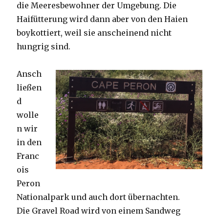
die Meeresbewohner der Umgebung. Die
Haifütterung wird dann aber von den Haien
boykottiert, weil sie anscheinend nicht
hungrig sind.
Ansch
ließen
d
wolle
n wir
in den
Franc
ois
Peron
Nationalpark und auch dort übernachten.
Die Gravel Road wird von einem Sandweg