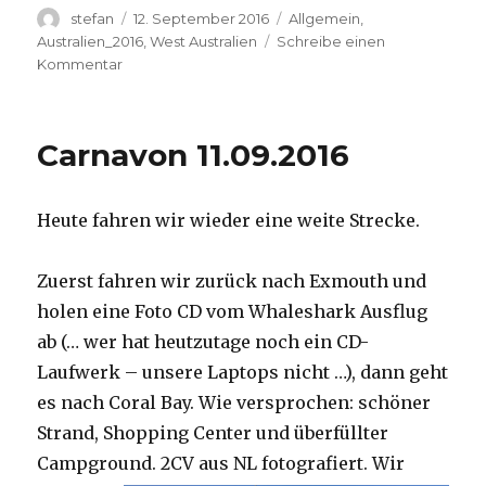
Autor
Veröffentlicht
Kategorien
stefan
12. September 2016
Allgemein
,
am
Australien_2016
,
West Australien
Schreibe einen
zu
Kommentar
Hamelin
Pool
12.09.2016
Carnavon 11.09.2016
Heute fahren wir wieder eine weite Strecke.
Zuerst fahren wir zurück nach Exmouth und
holen eine Foto CD vom Whaleshark Ausflug
ab (… wer hat heutzutage noch ein CD-
Laufwerk – unsere Laptops nicht …), dann geht
es nach Coral Bay. Wie versprochen: schöner
Strand, Shopping Center und überfüllter
Campground.
2CV aus NL fotografiert. Wir