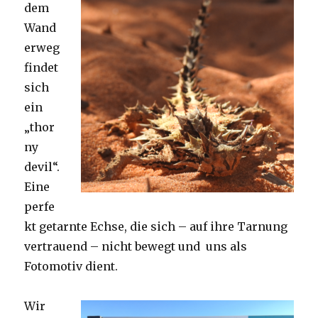
dem
Wand
erweg
findet
sich
ein
„thor
ny
devil“.
Eine
perfe
kt getarnte Echse, die sich – auf ihre Tarnung
vertrauend – nicht bewegt und uns als
Fotomotiv dient.
Wir