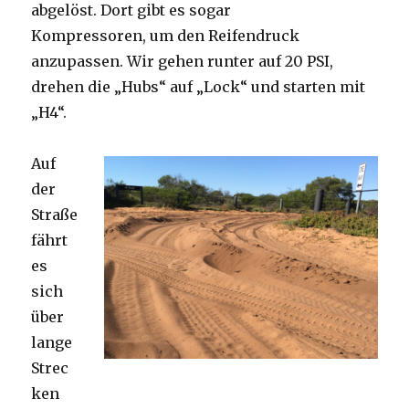
abgelöst. Dort gibt es sogar
Kompressoren, um den Reifendruck
anzupassen. Wir gehen runter auf 20 PSI,
drehen die „Hubs“ auf „Lock“ und starten mit
„H4“.
Auf
der
Straße
fährt
es
sich
über
lange
Strec
ken