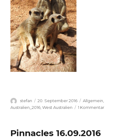
Autor
Veröffentlicht
Kategorien
stefan
20. September 2016
Allgemein
,
am
zu
Australien_2016
,
West Australien
1 Kommentar
Perth
Zoo
20.09.2016
Pinnacles 16.09.2016