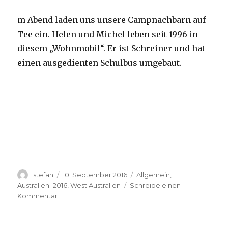
m Abend laden uns unsere Campnachbarn auf
Tee ein. Helen und Michel leben seit 1996 in
diesem „Wohnmobil“. Er ist Schreiner und hat
einen ausgedienten Schulbus umgebaut.
Autor
Veröffentlicht
Kategorien
stefan
10. September 2016
Allgemein
,
am
Australien_2016
,
West Australien
Schreibe einen
zu
Kommentar
Yardie
Creek
10.09.2016