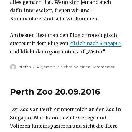
alles gemacht hat. Wenn sich jemand auch
dafür interessiert, freuen wir uns.
Kommentare sind sehr willkommen.
Am besten liest man den Blog chronologisch –
startet mit dem Flug von
Zürich nach Singapur
und klickt dann ganz unten auf „Weiter“.
Autor
Kategorien
zu
stefan
Allgemein
Schreibe einen Kommentar
Australie
2016
–
Perth Zoo 20.09.2016
von
Darwin
nach
Der Zoo von Perth erinnert mich an den Zoo in
Perth
Singapur. Man kann in viele Gehege und
Volieren hineinspazieren und sieht die Tiere