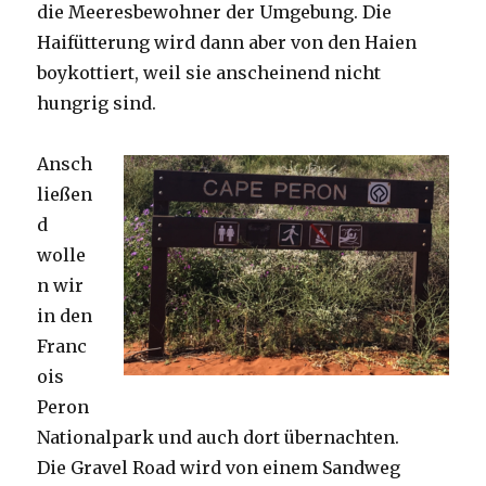
die Meeresbewohner der Umgebung. Die
Haifütterung wird dann aber von den Haien
boykottiert, weil sie anscheinend nicht
hungrig sind.
Ansch
ließen
d
wolle
n wir
in den
Franc
ois
Peron
Nationalpark und auch dort übernachten.
Die Gravel Road wird von einem Sandweg