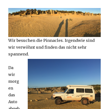
Wir besuchen die Pinnacles. Irgendwie sind
wir verwöhnt und finden das nicht sehr
spannend.
Da
wir
morg
en
das
Auto
abgeb