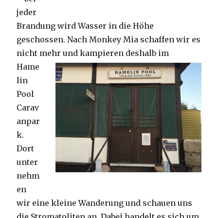
jeder
Brandung wird Wasser in die Höhe
geschossen. Nach Monkey Mia schaffen wir es
nicht mehr und kampieren deshalb im
Hame
lin
Pool
Carav
anpar
k.
Dort
unter
nehm
en
wir eine kleine Wanderung und schauen uns
die Stromatoliten an. Dabei handelt es sich um