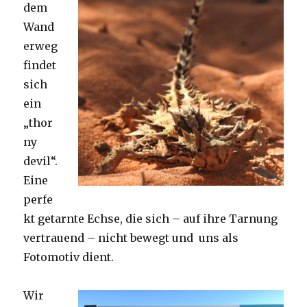
dem
Wand
erweg
findet
sich
ein
„thor
ny
devil“.
Eine
perfe
kt getarnte Echse, die sich – auf ihre Tarnung
vertrauend – nicht bewegt und uns als
Fotomotiv dient.
Wir