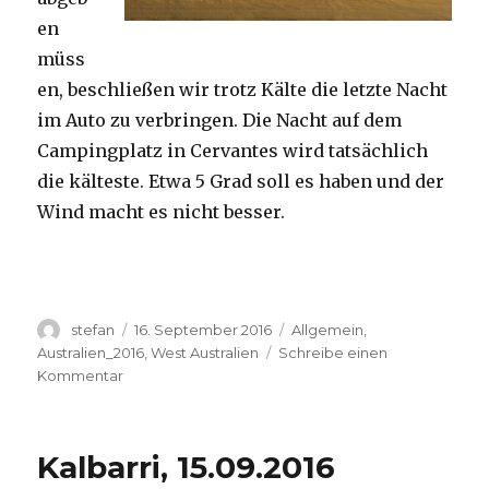
en
müss
en, beschließen wir trotz Kälte die letzte Nacht
im Auto zu verbringen. Die Nacht auf dem
Campingplatz in Cervantes wird tatsächlich
die kälteste. Etwa 5 Grad soll es haben und der
Wind macht es nicht besser.
Autor
Veröffentlicht
Kategorien
stefan
16. September 2016
Allgemein
,
am
Australien_2016
,
West Australien
Schreibe einen
zu
Kommentar
Pinnacles
16.09.2016
Kalbarri, 15.09.2016