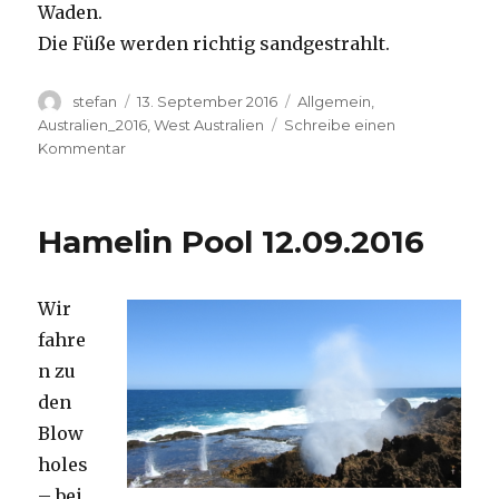
Waden.
Die Füße werden richtig sandgestrahlt.
Autor
Veröffentlicht
Kategorien
stefan
13. September 2016
Allgemein
,
am
Australien_2016
,
West Australien
Schreibe einen
zu
Kommentar
Cape
Range
13.09.2016
Hamelin Pool 12.09.2016
Wir
fahre
n zu
den
Blow
holes
– bei