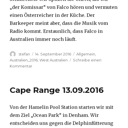
„der Komissar“ von Falco hören und vermuten
einen Österreicher in der Küche. Der
Barkeeper meint aber, dass die Musik vom
Radio kommt. Erstaunlich, dass Falco in
Australien immer noch läuft.
Autor
Veröffentlicht
Kategorien
stefan
14. September 2016
Allgemein
,
am
Australien_2016
,
West Australien
Schreibe einen
zu
Kommentar
Kalbarri
14.09.2016
Cape Range 13.09.2016
Von der Hamelin Pool Station starten wir mit
dem Ziel „Ocean Park“ in Denham. Wir
entscheiden uns gegen die Delphinfütterung