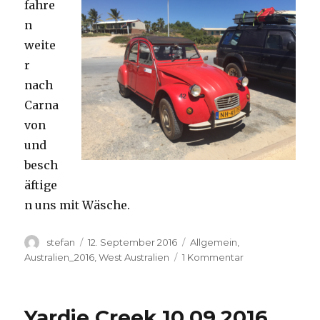
fahre
n
weite
r
nach
Carna
von
und
besch
äftige
n uns mit Wäsche.
Autor
Veröffentlicht
Kategorien
stefan
12. September 2016
Allgemein
,
am
zu
Australien_2016
,
West Australien
1 Kommentar
Carnavon
11.09.2016
Yardie Creek 10.09.2016