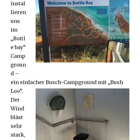
instal
lieren
uns
im
„Bottl
e bay“
Camp
groun
d –
ein einfacher Busch-Campground mit „Bush
Loo“.
Der
Wind
bläst
sehr
stark,