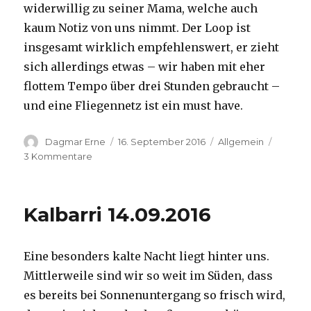
widerwillig zu seiner Mama, welche auch
kaum Notiz von uns nimmt. Der Loop ist
insgesamt wirklich empfehlenswert, er zieht
sich allerdings etwas – wir haben mit eher
flottem Tempo über drei Stunden gebraucht –
und eine Fliegennetz ist ein must have.
Autor
Veröffentlicht
Kategorien
Dagmar Erne
16. September 2016
Allgemein
am
zu
3 Kommentare
Kalbarri,
15.09.2016
Kalbarri 14.09.2016
Eine besonders kalte Nacht liegt hinter uns.
Mittlerweile sind wir so weit im Süden, dass
es bereits bei Sonnenuntergang so frisch wird,