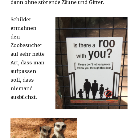
dann ohne störende Zäune und Gitter.
Schilder
ermahnen
den
Zoobesucher
auf sehr nette
Art, dass man
aufpassen
soll, dass
niemand
ausbüchst.