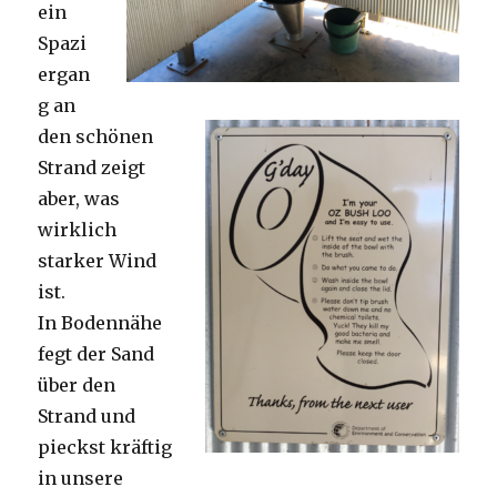
ein
Spazi
ergan
g an
den schönen
Strand zeigt
aber, was
wirklich
starker Wind
ist.
In Bodennähe
fegt der Sand
über den
Strand und
pieckst kräftig
in unsere