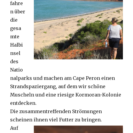
fahre
n über
die
gesa
mte
Halbi
nsel
des
Natio
nalparks und machen am Cape Peron einen
Strandspaziergang, auf dem wir schöne
Muscheln und eine riesige Kormoran-Kolonie
entdecken.
Die zusammentreffenden Strömungen
scheinen ihnen viel Futter zu bringen.
Auf