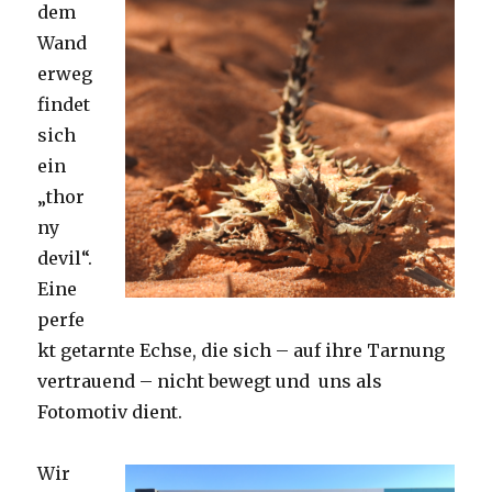
dem
Wand
erweg
findet
sich
ein
„thor
ny
devil“.
Eine
perfe
kt getarnte Echse, die sich – auf ihre Tarnung
vertrauend – nicht bewegt und uns als
Fotomotiv dient.
Wir