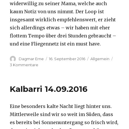
widerwillig zu seiner Mama, welche auch
kaum Notiz von uns nimmt. Der Loop ist
insgesamt wirklich empfehlenswert, er zieht
sich allerdings etwas – wir haben mit eher
flottem Tempo über drei Stunden gebraucht –
und eine Fliegennetz ist ein must have.
Autor
Veröffentlicht
Kategorien
Dagmar Erne
16. September 2016
Allgemein
am
zu
3 Kommentare
Kalbarri,
15.09.2016
Kalbarri 14.09.2016
Eine besonders kalte Nacht liegt hinter uns.
Mittlerweile sind wir so weit im Süden, dass
es bereits bei Sonnenuntergang so frisch wird,