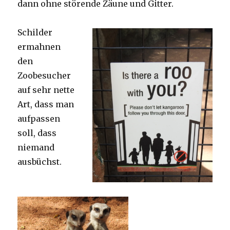
dann ohne störende Zäune und Gitter.
Schilder
ermahnen
den
Zoobesucher
auf sehr nette
Art, dass man
aufpassen
soll, dass
niemand
ausbüchst.