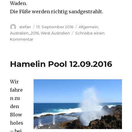
Waden.
Die Füße werden richtig sandgestrahlt.
Autor
Veröffentlicht
Kategorien
stefan
13. September 2016
Allgemein
,
am
Australien_2016
,
West Australien
Schreibe einen
zu
Kommentar
Cape
Range
13.09.2016
Hamelin Pool 12.09.2016
Wir
fahre
n zu
den
Blow
holes
– bei