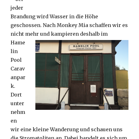
jeder
Brandung wird Wasser in die Höhe
geschossen. Nach Monkey Mia schaffen wir es
nicht mehr und kampieren deshalb im
Hame
lin
Pool
Carav
anpar
k.
Dort
unter
nehm
en
wir eine kleine Wanderung und schauen uns
die Stromatoliten an. Dabei handelt es sich um