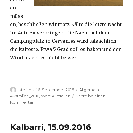
en
müss
en, beschließen wir trotz Kälte die letzte Nacht
im Auto zu verbringen. Die Nacht auf dem
Campingplatz in Cervantes wird tatsächlich
die kälteste. Etwa 5 Grad soll es haben und der
Wind macht es nicht besser.
Autor
Veröffentlicht
Kategorien
stefan
16. September 2016
Allgemein
,
am
Australien_2016
,
West Australien
Schreibe einen
zu
Kommentar
Pinnacles
16.09.2016
Kalbarri, 15.09.2016