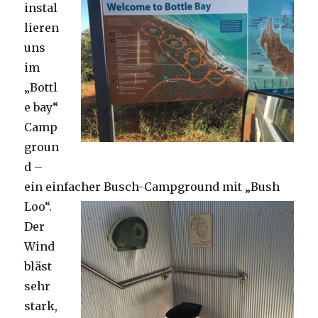
instal
lieren
uns
im
„Bottl
e bay“
Camp
groun
d –
ein einfacher Busch-Campground mit „Bush
Loo“.
Der
Wind
bläst
sehr
stark,