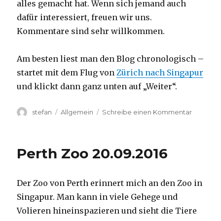
alles gemacht hat. Wenn sich jemand auch
dafür interessiert, freuen wir uns.
Kommentare sind sehr willkommen.
Am besten liest man den Blog chronologisch –
startet mit dem Flug von
Zürich nach Singapur
und klickt dann ganz unten auf „Weiter“.
Autor
Kategorien
zu
stefan
Allgemein
Schreibe einen Kommentar
Australie
2016
–
Perth Zoo 20.09.2016
von
Darwin
nach
Der Zoo von Perth erinnert mich an den Zoo in
Perth
Singapur. Man kann in viele Gehege und
Volieren hineinspazieren und sieht die Tiere