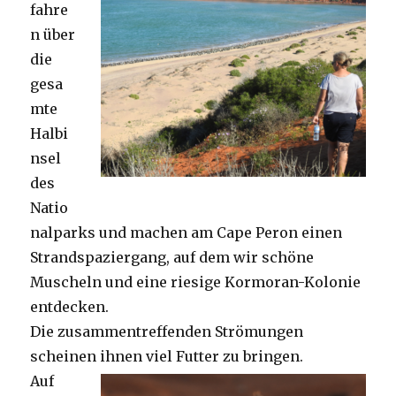
fahre
n über
die
gesa
mte
Halbi
nsel
des
Natio
nalparks und machen am Cape Peron einen
Strandspaziergang, auf dem wir schöne
Muscheln und eine riesige Kormoran-Kolonie
entdecken.
Die zusammentreffenden Strömungen
scheinen ihnen viel Futter zu bringen.
Auf