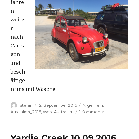
fahre
n
weite
r
nach
Carna
von
und
besch
äftige
n uns mit Wäsche.
Autor
Veröffentlicht
Kategorien
stefan
12. September 2016
Allgemein
,
am
zu
Australien_2016
,
West Australien
1 Kommentar
Carnavon
11.09.2016
Yardie Creek 10.09.2016