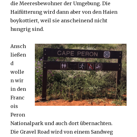
die Meeresbewohner der Umgebung. Die
Haifütterung wird dann aber von den Haien
boykottiert, weil sie anscheinend nicht
hungrig sind.
Ansch
ließen
d
wolle
n wir
in den
Franc
ois
Peron
Nationalpark und auch dort übernachten.
Die Gravel Road wird von einem Sandweg