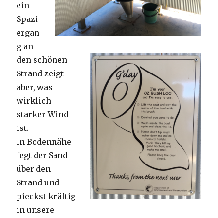
ein
Spazi
ergan
g an
den schönen
Strand zeigt
aber, was
wirklich
starker Wind
ist.
In Bodennähe
fegt der Sand
über den
Strand und
pieckst kräftig
in unsere