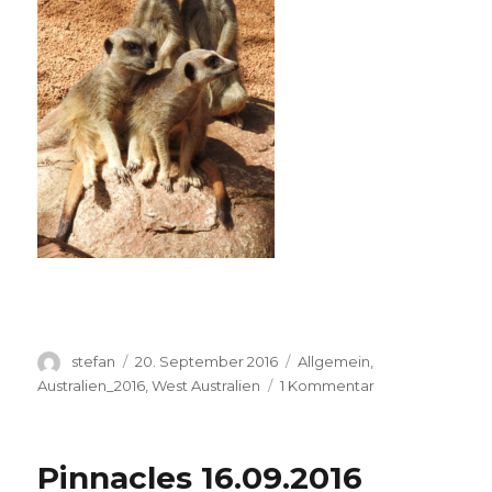
Autor
Veröffentlicht
Kategorien
stefan
20. September 2016
Allgemein
,
am
zu
Australien_2016
,
West Australien
1 Kommentar
Perth
Zoo
20.09.2016
Pinnacles 16.09.2016