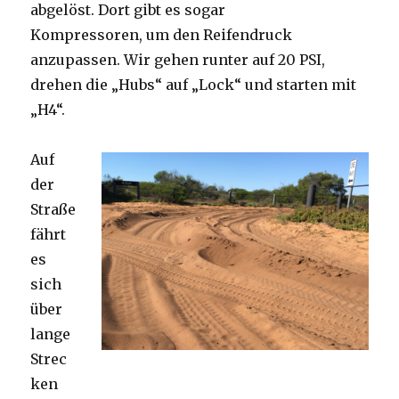
abgelöst. Dort gibt es sogar
Kompressoren, um den Reifendruck
anzupassen. Wir gehen runter auf 20 PSI,
drehen die „Hubs“ auf „Lock“ und starten mit
„H4“.
Auf
der
Straße
fährt
es
sich
über
lange
Strec
ken