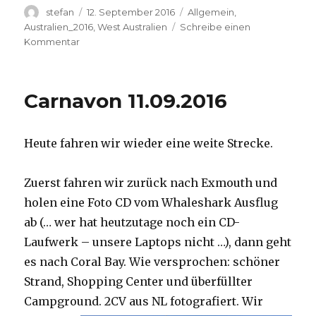
Autor
Veröffentlicht
Kategorien
stefan
12. September 2016
Allgemein
,
am
Australien_2016
,
West Australien
Schreibe einen
zu
Kommentar
Hamelin
Pool
12.09.2016
Carnavon 11.09.2016
Heute fahren wir wieder eine weite Strecke.
Zuerst fahren wir zurück nach Exmouth und
holen eine Foto CD vom Whaleshark Ausflug
ab (… wer hat heutzutage noch ein CD-
Laufwerk – unsere Laptops nicht …), dann geht
es nach Coral Bay. Wie versprochen: schöner
Strand, Shopping Center und überfüllter
Campground.
2CV aus NL fotografiert. Wir