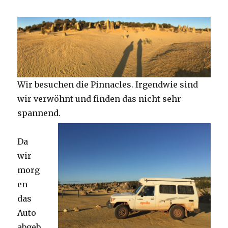
Wir besuchen die Pinnacles. Irgendwie sind
wir verwöhnt und finden das nicht sehr
spannend.
Da
wir
morg
en
das
Auto
abgeb