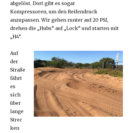
abgelöst. Dort gibt es sogar
Kompressoren, um den Reifendruck
anzupassen. Wir gehen runter auf 20 PSI,
drehen die „Hubs“ auf „Lock“ und starten mit
„H4“.
Auf
der
Straße
fährt
es
sich
über
lange
Strec
ken