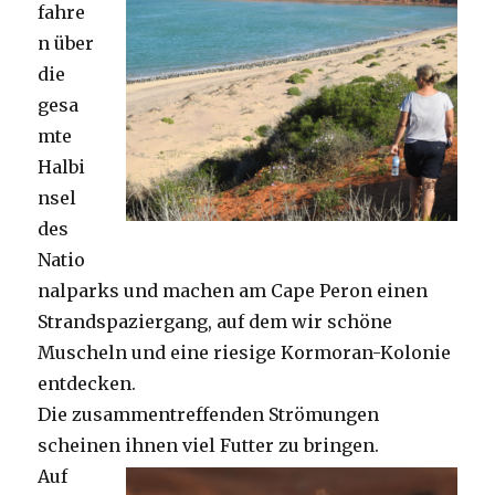
fahre
n über
die
gesa
mte
Halbi
nsel
des
Natio
nalparks und machen am Cape Peron einen
Strandspaziergang, auf dem wir schöne
Muscheln und eine riesige Kormoran-Kolonie
entdecken.
Die zusammentreffenden Strömungen
scheinen ihnen viel Futter zu bringen.
Auf