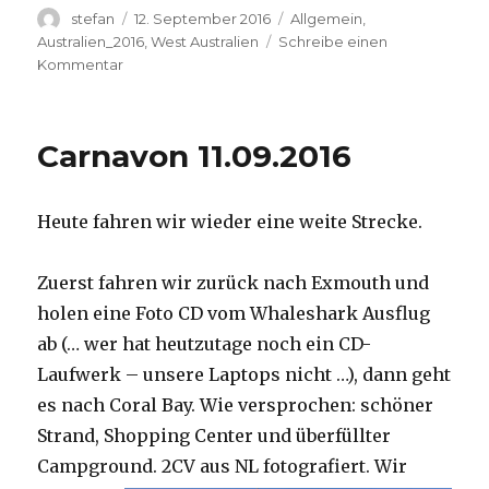
Autor
Veröffentlicht
Kategorien
stefan
12. September 2016
Allgemein
,
am
Australien_2016
,
West Australien
Schreibe einen
zu
Kommentar
Hamelin
Pool
12.09.2016
Carnavon 11.09.2016
Heute fahren wir wieder eine weite Strecke.
Zuerst fahren wir zurück nach Exmouth und
holen eine Foto CD vom Whaleshark Ausflug
ab (… wer hat heutzutage noch ein CD-
Laufwerk – unsere Laptops nicht …), dann geht
es nach Coral Bay. Wie versprochen: schöner
Strand, Shopping Center und überfüllter
Campground.
2CV aus NL fotografiert. Wir