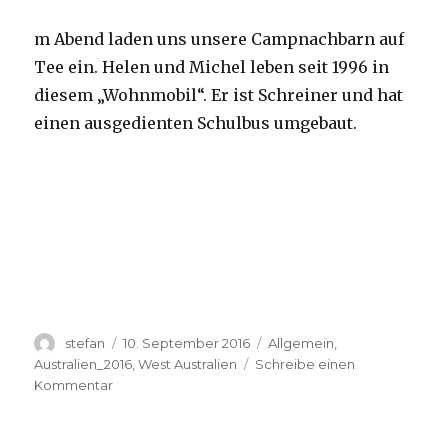
m Abend laden uns unsere Campnachbarn auf
Tee ein. Helen und Michel leben seit 1996 in
diesem „Wohnmobil“. Er ist Schreiner und hat
einen ausgedienten Schulbus umgebaut.
Autor
Veröffentlicht
Kategorien
stefan
10. September 2016
Allgemein
,
am
Australien_2016
,
West Australien
Schreibe einen
zu
Kommentar
Yardie
Creek
10.09.2016