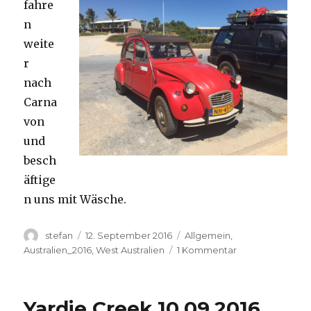
fahre
n
weite
r
nach
Carna
von
und
besch
äftige
n uns mit Wäsche.
Autor
Veröffentlicht
Kategorien
stefan
12. September 2016
Allgemein
,
am
zu
Australien_2016
,
West Australien
1 Kommentar
Carnavon
11.09.2016
Yardie Creek 10.09.2016