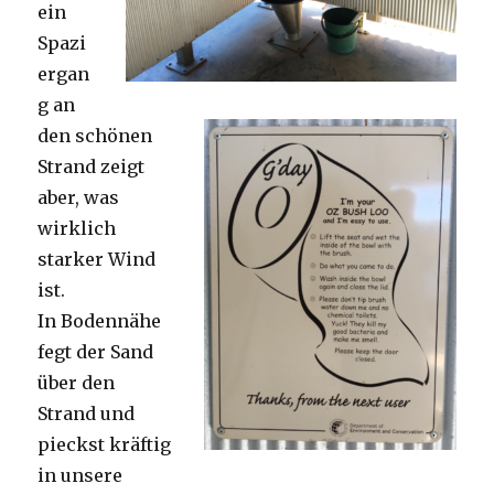
ein
Spazi
ergan
g an
den schönen
Strand zeigt
aber, was
wirklich
starker Wind
ist.
In Bodennähe
fegt der Sand
über den
Strand und
pieckst kräftig
in unsere