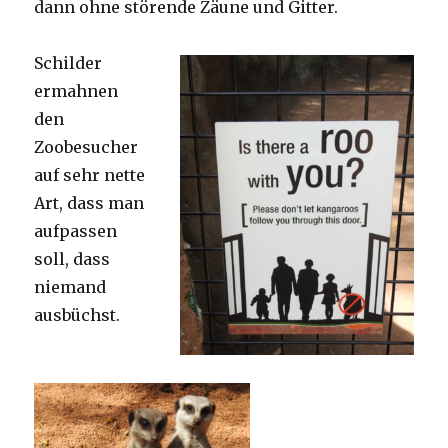
dann ohne störende Zäune und Gitter.
Schilder
ermahnen
den
Zoobesucher
auf sehr nette
Art, dass man
aufpassen
soll, dass
niemand
ausbüchst.