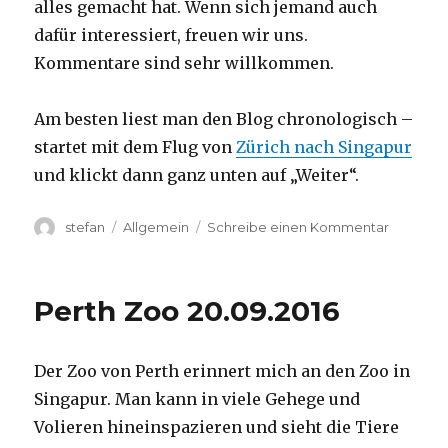
alles gemacht hat. Wenn sich jemand auch
dafür interessiert, freuen wir uns.
Kommentare sind sehr willkommen.
Am besten liest man den Blog chronologisch –
startet mit dem Flug von
Zürich nach Singapur
und klickt dann ganz unten auf „Weiter“.
Autor
Kategorien
zu
stefan
Allgemein
Schreibe einen Kommentar
Australie
2016
–
Perth Zoo 20.09.2016
von
Darwin
nach
Der Zoo von Perth erinnert mich an den Zoo in
Perth
Singapur. Man kann in viele Gehege und
Volieren hineinspazieren und sieht die Tiere