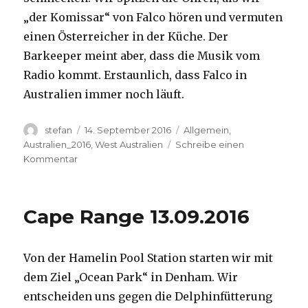
„der Komissar“ von Falco hören und vermuten
einen Österreicher in der Küche. Der
Barkeeper meint aber, dass die Musik vom
Radio kommt. Erstaunlich, dass Falco in
Australien immer noch läuft.
Autor
Veröffentlicht
Kategorien
stefan
14. September 2016
Allgemein
,
am
Australien_2016
,
West Australien
Schreibe einen
zu
Kommentar
Kalbarri
14.09.2016
Cape Range 13.09.2016
Von der Hamelin Pool Station starten wir mit
dem Ziel „Ocean Park“ in Denham. Wir
entscheiden uns gegen die Delphinfütterung