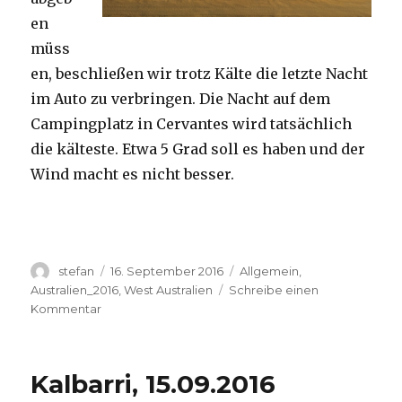
en
müss
en, beschließen wir trotz Kälte die letzte Nacht
im Auto zu verbringen. Die Nacht auf dem
Campingplatz in Cervantes wird tatsächlich
die kälteste. Etwa 5 Grad soll es haben und der
Wind macht es nicht besser.
Autor
Veröffentlicht
Kategorien
stefan
16. September 2016
Allgemein
,
am
Australien_2016
,
West Australien
Schreibe einen
zu
Kommentar
Pinnacles
16.09.2016
Kalbarri, 15.09.2016