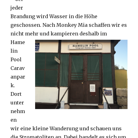
jeder
Brandung wird Wasser in die Höhe
geschossen. Nach Monkey Mia schaffen wir es
nicht mehr und kampieren deshalb im
Hame
lin
Pool
Carav
anpar
k.
Dort
unter
nehm
en
wir eine kleine Wanderung und schauen uns
die Stromatoliten an. Dabei handelt es sich um