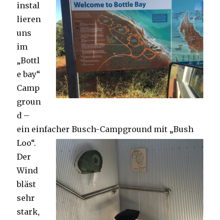
instal
lieren
uns
im
„Bottl
e bay“
Camp
groun
d –
ein einfacher Busch-Campground mit „Bush
Loo“.
Der
Wind
bläst
sehr
stark,