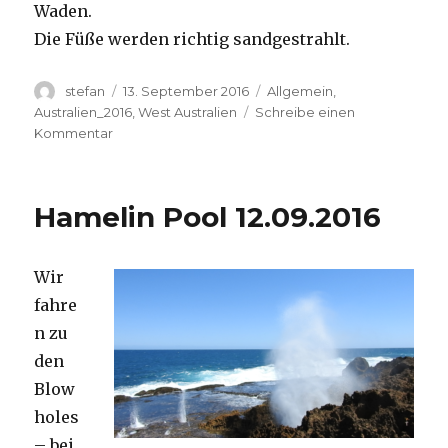
Waden.
Die Füße werden richtig sandgestrahlt.
Autor
Veröffentlicht
Kategorien
stefan
13. September 2016
Allgemein
,
am
Australien_2016
,
West Australien
Schreibe einen
zu
Kommentar
Cape
Range
13.09.2016
Hamelin Pool 12.09.2016
Wir
fahre
n zu
den
Blow
holes
– bei