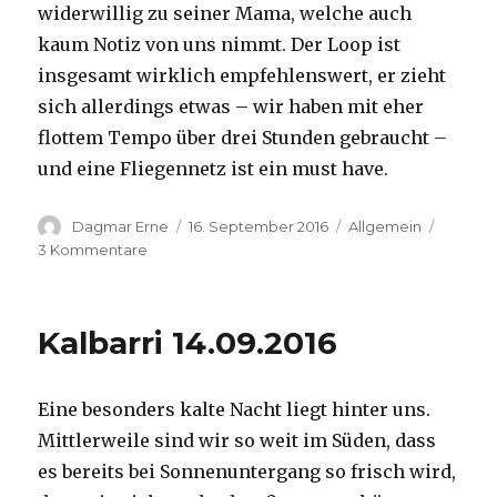
widerwillig zu seiner Mama, welche auch
kaum Notiz von uns nimmt. Der Loop ist
insgesamt wirklich empfehlenswert, er zieht
sich allerdings etwas – wir haben mit eher
flottem Tempo über drei Stunden gebraucht –
und eine Fliegennetz ist ein must have.
Autor
Veröffentlicht
Kategorien
Dagmar Erne
16. September 2016
Allgemein
am
zu
3 Kommentare
Kalbarri,
15.09.2016
Kalbarri 14.09.2016
Eine besonders kalte Nacht liegt hinter uns.
Mittlerweile sind wir so weit im Süden, dass
es bereits bei Sonnenuntergang so frisch wird,