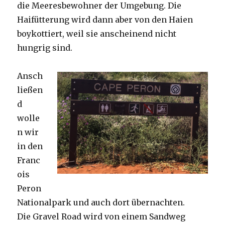
die Meeresbewohner der Umgebung. Die
Haifütterung wird dann aber von den Haien
boykottiert, weil sie anscheinend nicht
hungrig sind.
Ansch
ließen
d
wolle
n wir
in den
Franc
ois
Peron
Nationalpark und auch dort übernachten.
Die Gravel Road wird von einem Sandweg