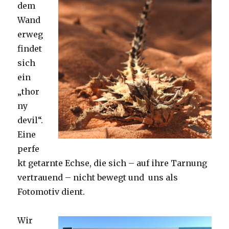
dem
Wand
erweg
findet
sich
ein
„thor
ny
devil“.
Eine
perfe
kt getarnte Echse, die sich – auf ihre Tarnung
vertrauend – nicht bewegt und uns als
Fotomotiv dient.
Wir