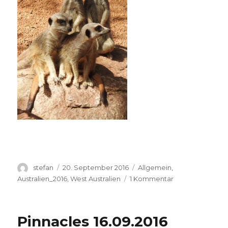
Autor
Veröffentlicht
Kategorien
stefan
20. September 2016
Allgemein
,
am
zu
Australien_2016
,
West Australien
1 Kommentar
Perth
Zoo
20.09.2016
Pinnacles 16.09.2016