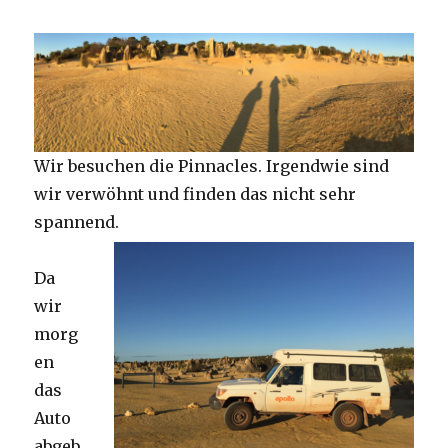
Wir besuchen die Pinnacles. Irgendwie sind
wir verwöhnt und finden das nicht sehr
spannend.
Da
wir
morg
en
das
Auto
abgeb