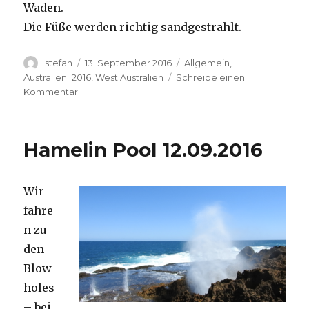
Waden.
Die Füße werden richtig sandgestrahlt.
Autor
Veröffentlicht
Kategorien
stefan
13. September 2016
Allgemein
,
am
Australien_2016
,
West Australien
Schreibe einen
zu
Kommentar
Cape
Range
13.09.2016
Hamelin Pool 12.09.2016
Wir
fahre
n zu
den
Blow
holes
– bei