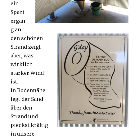
ein
Spazi
ergan
g an
den schönen
Strand zeigt
aber, was
wirklich
starker Wind
ist.
In Bodennähe
fegt der Sand
über den
Strand und
pieckst kräftig
in unsere