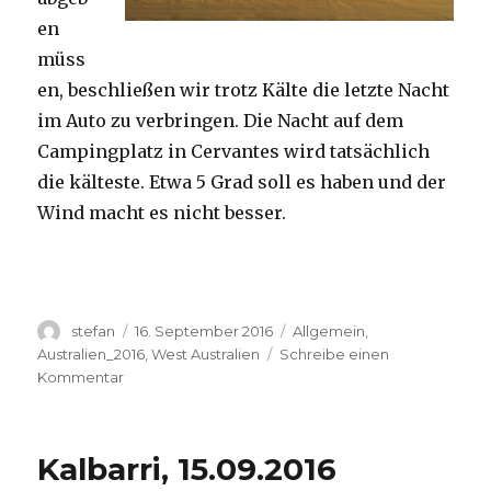
en
müss
en, beschließen wir trotz Kälte die letzte Nacht
im Auto zu verbringen. Die Nacht auf dem
Campingplatz in Cervantes wird tatsächlich
die kälteste. Etwa 5 Grad soll es haben und der
Wind macht es nicht besser.
Autor
Veröffentlicht
Kategorien
stefan
16. September 2016
Allgemein
,
am
Australien_2016
,
West Australien
Schreibe einen
zu
Kommentar
Pinnacles
16.09.2016
Kalbarri, 15.09.2016