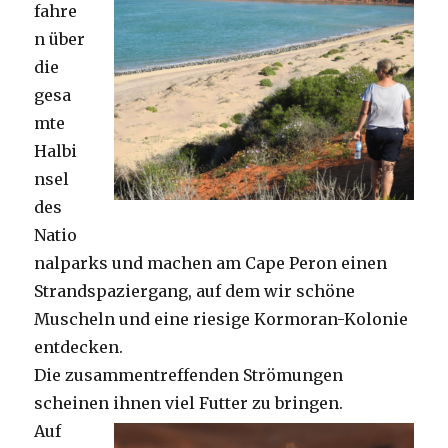
fahre
n über
die
gesa
mte
Halbi
nsel
des
Natio
nalparks und machen am Cape Peron einen
Strandspaziergang, auf dem wir schöne
Muscheln und eine riesige Kormoran-Kolonie
entdecken.
Die zusammentreffenden Strömungen
scheinen ihnen viel Futter zu bringen.
Auf