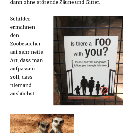
dann ohne störende Zäune und Gitter.
Schilder
ermahnen
den
Zoobesucher
auf sehr nette
Art, dass man
aufpassen
soll, dass
niemand
ausbüchst.