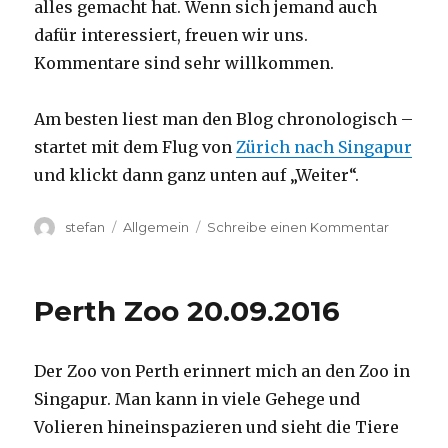
alles gemacht hat. Wenn sich jemand auch
dafür interessiert, freuen wir uns.
Kommentare sind sehr willkommen.
Am besten liest man den Blog chronologisch –
startet mit dem Flug von
Zürich nach Singapur
und klickt dann ganz unten auf „Weiter“.
Autor
Kategorien
zu
stefan
Allgemein
Schreibe einen Kommentar
Australie
2016
–
Perth Zoo 20.09.2016
von
Darwin
nach
Der Zoo von Perth erinnert mich an den Zoo in
Perth
Singapur. Man kann in viele Gehege und
Volieren hineinspazieren und sieht die Tiere