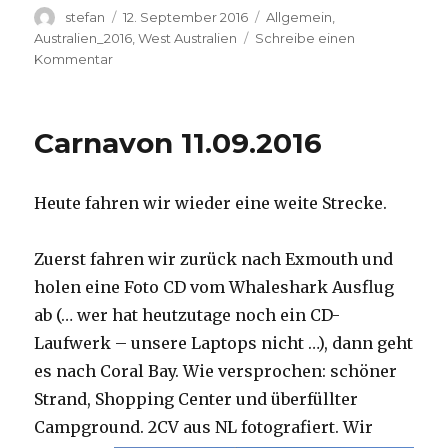
Autor
Veröffentlicht
Kategorien
stefan
12. September 2016
Allgemein
,
am
Australien_2016
,
West Australien
Schreibe einen
zu
Kommentar
Hamelin
Pool
12.09.2016
Carnavon 11.09.2016
Heute fahren wir wieder eine weite Strecke.
Zuerst fahren wir zurück nach Exmouth und
holen eine Foto CD vom Whaleshark Ausflug
ab (… wer hat heutzutage noch ein CD-
Laufwerk – unsere Laptops nicht …), dann geht
es nach Coral Bay. Wie versprochen: schöner
Strand, Shopping Center und überfüllter
Campground.
2CV aus NL fotografiert. Wir