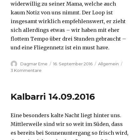
widerwillig zu seiner Mama, welche auch
kaum Notiz von uns nimmt. Der Loop ist
insgesamt wirklich empfehlenswert, er zieht
sich allerdings etwas – wir haben mit eher
flottem Tempo über drei Stunden gebraucht –
und eine Fliegennetz ist ein must have.
Autor
Veröffentlicht
Kategorien
Dagmar Erne
16. September 2016
Allgemein
am
zu
3 Kommentare
Kalbarri,
15.09.2016
Kalbarri 14.09.2016
Eine besonders kalte Nacht liegt hinter uns.
Mittlerweile sind wir so weit im Süden, dass
es bereits bei Sonnenuntergang so frisch wird,