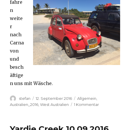
fahre
n
weite
r
nach
Carna
von
und
besch
äftige
n uns mit Wäsche.
Autor
Veröffentlicht
Kategorien
stefan
12. September 2016
Allgemein
,
am
zu
Australien_2016
,
West Australien
1 Kommentar
Carnavon
11.09.2016
Yardie Creek 10.09.2016