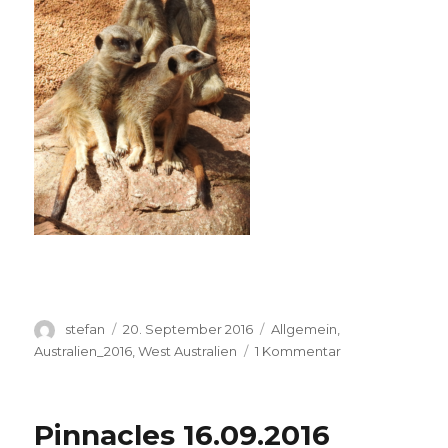
Autor
Veröffentlicht
Kategorien
stefan
20. September 2016
Allgemein
,
am
zu
Australien_2016
,
West Australien
1 Kommentar
Perth
Zoo
20.09.2016
Pinnacles 16.09.2016