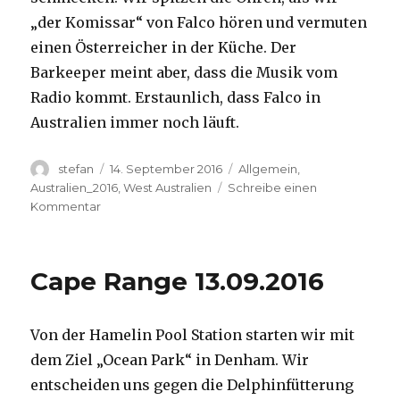
„der Komissar“ von Falco hören und vermuten
einen Österreicher in der Küche. Der
Barkeeper meint aber, dass die Musik vom
Radio kommt. Erstaunlich, dass Falco in
Australien immer noch läuft.
Autor
Veröffentlicht
Kategorien
stefan
14. September 2016
Allgemein
,
am
Australien_2016
,
West Australien
Schreibe einen
zu
Kommentar
Kalbarri
14.09.2016
Cape Range 13.09.2016
Von der Hamelin Pool Station starten wir mit
dem Ziel „Ocean Park“ in Denham. Wir
entscheiden uns gegen die Delphinfütterung