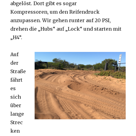
abgelöst. Dort gibt es sogar
Kompressoren, um den Reifendruck
anzupassen. Wir gehen runter auf 20 PSI,
drehen die „Hubs“ auf „Lock“ und starten mit
„H4“.
Auf
der
Straße
fährt
es
sich
über
lange
Strec
ken