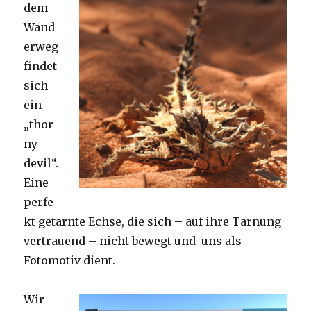
dem
Wand
erweg
findet
sich
ein
„thor
ny
devil“.
Eine
perfe
kt getarnte Echse, die sich – auf ihre Tarnung
vertrauend – nicht bewegt und uns als
Fotomotiv dient.
Wir