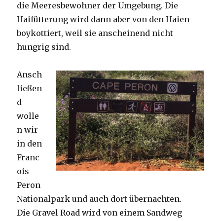
die Meeresbewohner der Umgebung. Die
Haifütterung wird dann aber von den Haien
boykottiert, weil sie anscheinend nicht
hungrig sind.
Ansch
ließen
d
wolle
n wir
in den
Franc
ois
Peron
Nationalpark und auch dort übernachten.
Die Gravel Road wird von einem Sandweg