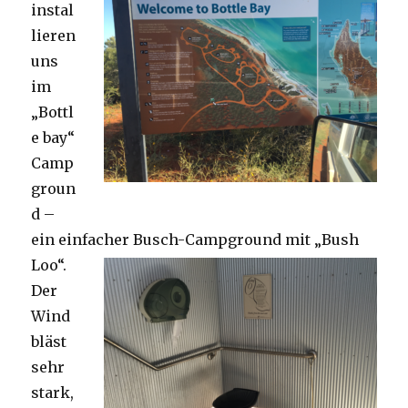
instal
lieren
uns
im
„Bottl
e bay“
Camp
groun
d –
ein einfacher Busch-Campground mit „Bush
Loo“.
Der
Wind
bläst
sehr
stark,