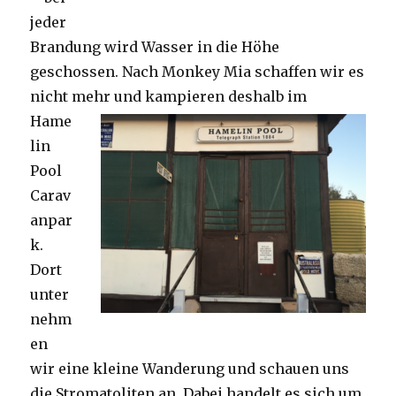
jeder
Brandung wird Wasser in die Höhe
geschossen. Nach Monkey Mia schaffen wir es
nicht mehr und kampieren deshalb im
Hame
lin
Pool
Carav
anpar
k.
Dort
unter
nehm
en
wir eine kleine Wanderung und schauen uns
die Stromatoliten an. Dabei handelt es sich um