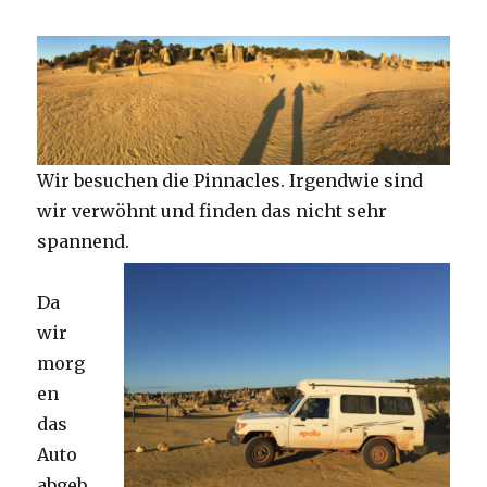
Wir besuchen die Pinnacles. Irgendwie sind
wir verwöhnt und finden das nicht sehr
spannend.
Da
wir
morg
en
das
Auto
abgeb