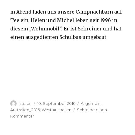
m Abend laden uns unsere Campnachbarn auf
Tee ein. Helen und Michel leben seit 1996 in
diesem „Wohnmobil“. Er ist Schreiner und hat
einen ausgedienten Schulbus umgebaut.
Autor
Veröffentlicht
Kategorien
stefan
10. September 2016
Allgemein
,
am
Australien_2016
,
West Australien
Schreibe einen
zu
Kommentar
Yardie
Creek
10.09.2016