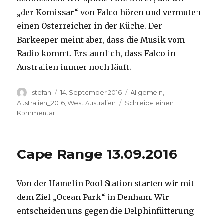
„der Komissar“ von Falco hören und vermuten
einen Österreicher in der Küche. Der
Barkeeper meint aber, dass die Musik vom
Radio kommt. Erstaunlich, dass Falco in
Australien immer noch läuft.
Autor
Veröffentlicht
Kategorien
stefan
14. September 2016
Allgemein
,
am
Australien_2016
,
West Australien
Schreibe einen
zu
Kommentar
Kalbarri
14.09.2016
Cape Range 13.09.2016
Von der Hamelin Pool Station starten wir mit
dem Ziel „Ocean Park“ in Denham. Wir
entscheiden uns gegen die Delphinfütterung