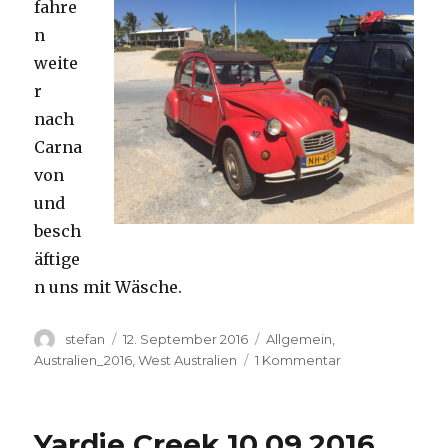
fahre
n
weite
r
nach
Carna
von
und
besch
äftige
n uns mit Wäsche.
Autor
Veröffentlicht
Kategorien
stefan
12. September 2016
Allgemein
,
am
zu
Australien_2016
,
West Australien
1 Kommentar
Carnavon
11.09.2016
Yardie Creek 10.09.2016