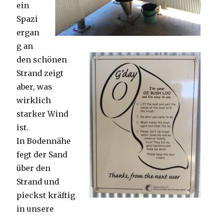
ein
Spazi
ergan
g an
den schönen
Strand zeigt
aber, was
wirklich
starker Wind
ist.
In Bodennähe
fegt der Sand
über den
Strand und
pieckst kräftig
in unsere