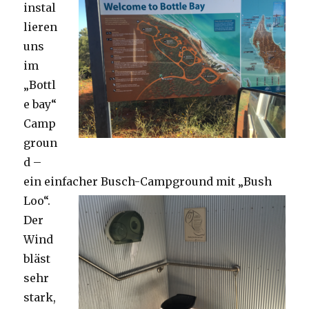
instal
lieren
uns
im
„Bottl
e bay“
Camp
groun
d –
ein einfacher Busch-Campground mit „Bush
Loo“.
Der
Wind
bläst
sehr
stark,