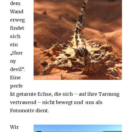
dem
Wand
erweg
findet
sich
ein
„thor
ny
devil“.
Eine
perfe
kt getarnte Echse, die sich – auf ihre Tarnung
vertrauend – nicht bewegt und uns als
Fotomotiv dient.
Wir