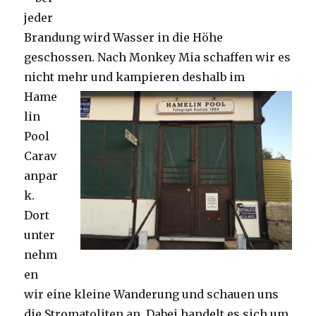
jeder
Brandung wird Wasser in die Höhe
geschossen. Nach Monkey Mia schaffen wir es
nicht mehr und kampieren deshalb im
Hame
lin
Pool
Carav
anpar
k.
Dort
unter
nehm
en
wir eine kleine Wanderung und schauen uns
die Stromatoliten an. Dabei handelt es sich um