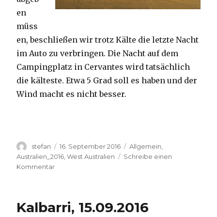
en
müss
en, beschließen wir trotz Kälte die letzte Nacht
im Auto zu verbringen. Die Nacht auf dem
Campingplatz in Cervantes wird tatsächlich
die kälteste. Etwa 5 Grad soll es haben und der
Wind macht es nicht besser.
Autor
Veröffentlicht
Kategorien
stefan
16. September 2016
Allgemein
,
am
Australien_2016
,
West Australien
Schreibe einen
zu
Kommentar
Pinnacles
16.09.2016
Kalbarri, 15.09.2016