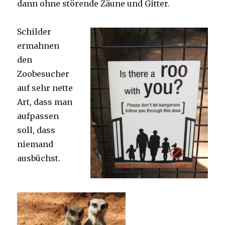
dann ohne störende Zäune und Gitter.
Schilder
ermahnen
den
Zoobesucher
auf sehr nette
Art, dass man
aufpassen
soll, dass
niemand
ausbüchst.