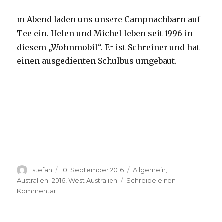
m Abend laden uns unsere Campnachbarn auf
Tee ein. Helen und Michel leben seit 1996 in
diesem „Wohnmobil“. Er ist Schreiner und hat
einen ausgedienten Schulbus umgebaut.
Autor
Veröffentlicht
Kategorien
stefan
10. September 2016
Allgemein
,
am
Australien_2016
,
West Australien
Schreibe einen
zu
Kommentar
Yardie
Creek
10.09.2016