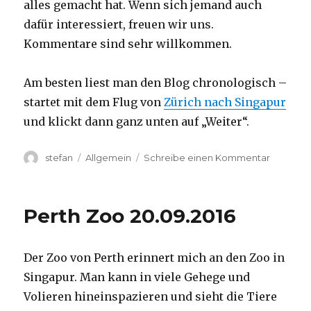
alles gemacht hat. Wenn sich jemand auch
dafür interessiert, freuen wir uns.
Kommentare sind sehr willkommen.
Am besten liest man den Blog chronologisch –
startet mit dem Flug von
Zürich nach Singapur
und klickt dann ganz unten auf „Weiter“.
Autor
Kategorien
zu
stefan
Allgemein
Schreibe einen Kommentar
Australie
2016
–
Perth Zoo 20.09.2016
von
Darwin
nach
Der Zoo von Perth erinnert mich an den Zoo in
Perth
Singapur. Man kann in viele Gehege und
Volieren hineinspazieren und sieht die Tiere