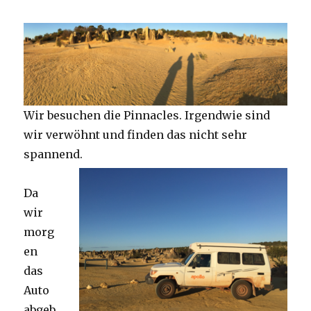
Wir besuchen die Pinnacles. Irgendwie sind
wir verwöhnt und finden das nicht sehr
spannend.
Da
wir
morg
en
das
Auto
abgeb