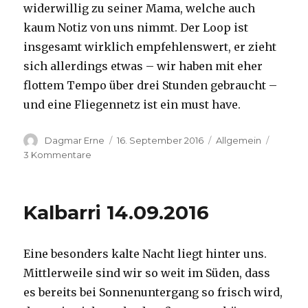
widerwillig zu seiner Mama, welche auch
kaum Notiz von uns nimmt. Der Loop ist
insgesamt wirklich empfehlenswert, er zieht
sich allerdings etwas – wir haben mit eher
flottem Tempo über drei Stunden gebraucht –
und eine Fliegennetz ist ein must have.
Autor
Veröffentlicht
Kategorien
Dagmar Erne
16. September 2016
Allgemein
am
zu
3 Kommentare
Kalbarri,
15.09.2016
Kalbarri 14.09.2016
Eine besonders kalte Nacht liegt hinter uns.
Mittlerweile sind wir so weit im Süden, dass
es bereits bei Sonnenuntergang so frisch wird,