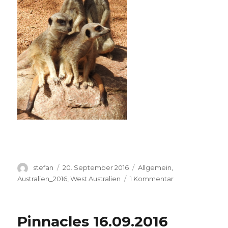
Autor
Veröffentlicht
Kategorien
stefan
20. September 2016
Allgemein
,
am
zu
Australien_2016
,
West Australien
1 Kommentar
Perth
Zoo
20.09.2016
Pinnacles 16.09.2016