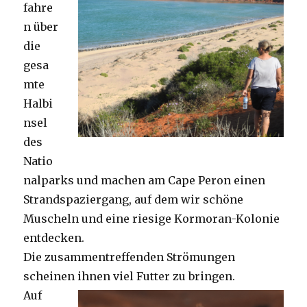
fahre
n über
die
gesa
mte
Halbi
nsel
des
Natio
nalparks und machen am Cape Peron einen
Strandspaziergang, auf dem wir schöne
Muscheln und eine riesige Kormoran-Kolonie
entdecken.
Die zusammentreffenden Strömungen
scheinen ihnen viel Futter zu bringen.
Auf