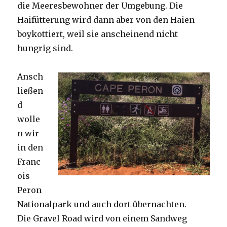
die Meeresbewohner der Umgebung. Die
Haifütterung wird dann aber von den Haien
boykottiert, weil sie anscheinend nicht
hungrig sind.
Ansch
ließen
d
wolle
n wir
in den
Franc
ois
Peron
Nationalpark und auch dort übernachten.
Die Gravel Road wird von einem Sandweg