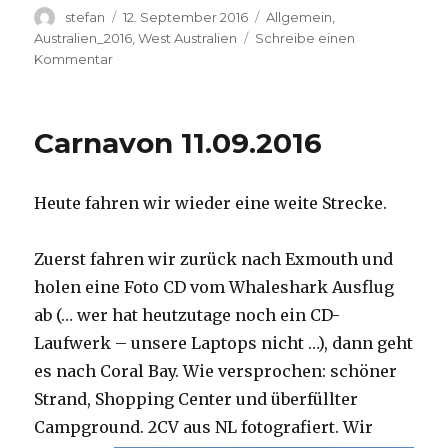
Autor
Veröffentlicht
Kategorien
stefan
12. September 2016
Allgemein
,
am
Australien_2016
,
West Australien
Schreibe einen
zu
Kommentar
Hamelin
Pool
12.09.2016
Carnavon 11.09.2016
Heute fahren wir wieder eine weite Strecke.
Zuerst fahren wir zurück nach Exmouth und
holen eine Foto CD vom Whaleshark Ausflug
ab (… wer hat heutzutage noch ein CD-
Laufwerk – unsere Laptops nicht …), dann geht
es nach Coral Bay. Wie versprochen: schöner
Strand, Shopping Center und überfüllter
Campground.
2CV aus NL fotografiert. Wir