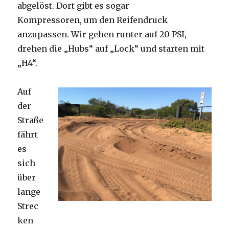
abgelöst. Dort gibt es sogar
Kompressoren, um den Reifendruck
anzupassen. Wir gehen runter auf 20 PSI,
drehen die „Hubs“ auf „Lock“ und starten mit
„H4“.
Auf
der
Straße
fährt
es
sich
über
lange
Strec
ken