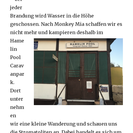
jeder
Brandung wird Wasser in die Höhe
geschossen. Nach Monkey Mia schaffen wir es
nicht mehr und kampieren deshalb im
Hame
lin
Pool
Carav
anpar
k.
Dort
unter
nehm
en
wir eine kleine Wanderung und schauen uns
die Stromatoliten an. Dabei handelt es sich um