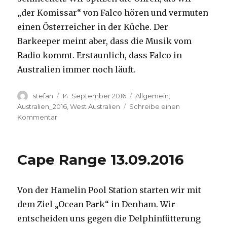
„der Komissar“ von Falco hören und vermuten
einen Österreicher in der Küche. Der
Barkeeper meint aber, dass die Musik vom
Radio kommt. Erstaunlich, dass Falco in
Australien immer noch läuft.
Autor
Veröffentlicht
Kategorien
stefan
14. September 2016
Allgemein
,
am
Australien_2016
,
West Australien
Schreibe einen
zu
Kommentar
Kalbarri
14.09.2016
Cape Range 13.09.2016
Von der Hamelin Pool Station starten wir mit
dem Ziel „Ocean Park“ in Denham. Wir
entscheiden uns gegen die Delphinfütterung