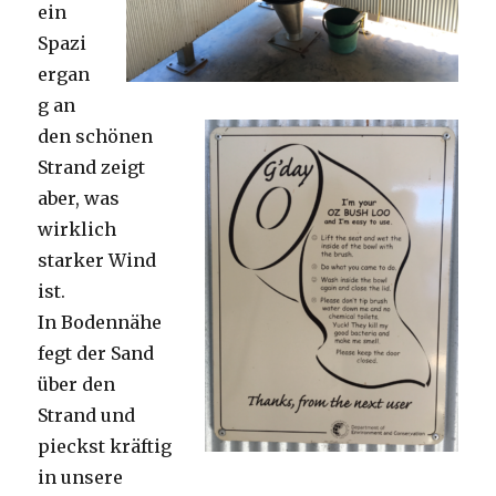
ein
Spazi
ergan
g an
den schönen
Strand zeigt
aber, was
wirklich
starker Wind
ist.
In Bodennähe
fegt der Sand
über den
Strand und
pieckst kräftig
in unsere