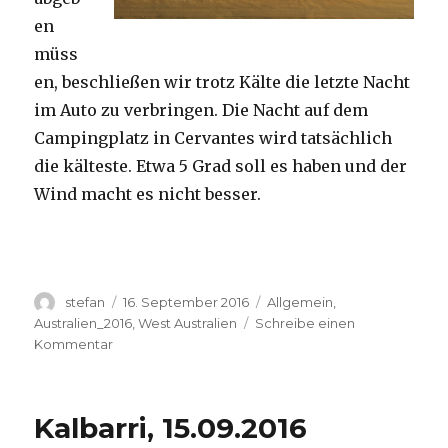
en
müss
en, beschließen wir trotz Kälte die letzte Nacht
im Auto zu verbringen. Die Nacht auf dem
Campingplatz in Cervantes wird tatsächlich
die kälteste. Etwa 5 Grad soll es haben und der
Wind macht es nicht besser.
Autor
Veröffentlicht
Kategorien
stefan
16. September 2016
Allgemein
,
am
Australien_2016
,
West Australien
Schreibe einen
zu
Kommentar
Pinnacles
16.09.2016
Kalbarri, 15.09.2016