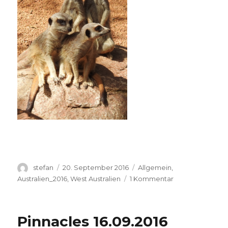
Autor
Veröffentlicht
Kategorien
stefan
20. September 2016
Allgemein
,
am
zu
Australien_2016
,
West Australien
1 Kommentar
Perth
Zoo
20.09.2016
Pinnacles 16.09.2016