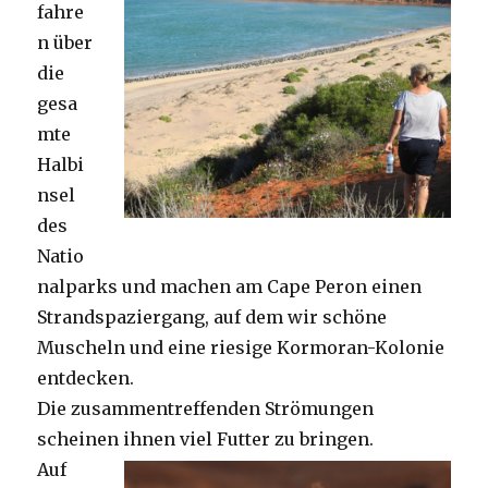
fahre
n über
die
gesa
mte
Halbi
nsel
des
Natio
nalparks und machen am Cape Peron einen
Strandspaziergang, auf dem wir schöne
Muscheln und eine riesige Kormoran-Kolonie
entdecken.
Die zusammentreffenden Strömungen
scheinen ihnen viel Futter zu bringen.
Auf