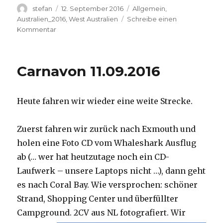
Autor
Veröffentlicht
Kategorien
stefan
12. September 2016
Allgemein
,
am
Australien_2016
,
West Australien
Schreibe einen
zu
Kommentar
Hamelin
Pool
12.09.2016
Carnavon 11.09.2016
Heute fahren wir wieder eine weite Strecke.
Zuerst fahren wir zurück nach Exmouth und
holen eine Foto CD vom Whaleshark Ausflug
ab (… wer hat heutzutage noch ein CD-
Laufwerk – unsere Laptops nicht …), dann geht
es nach Coral Bay. Wie versprochen: schöner
Strand, Shopping Center und überfüllter
Campground.
2CV aus NL fotografiert. Wir