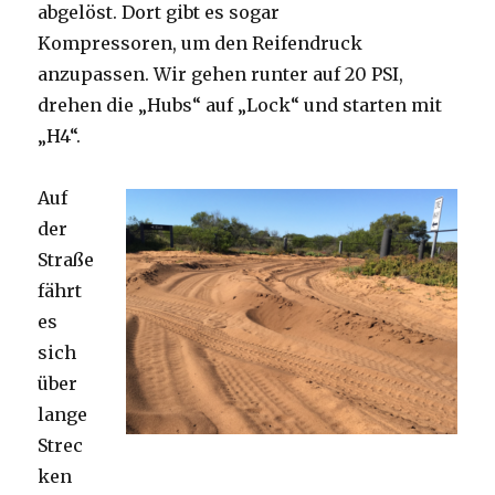
abgelöst. Dort gibt es sogar
Kompressoren, um den Reifendruck
anzupassen. Wir gehen runter auf 20 PSI,
drehen die „Hubs“ auf „Lock“ und starten mit
„H4“.
Auf
der
Straße
fährt
es
sich
über
lange
Strec
ken