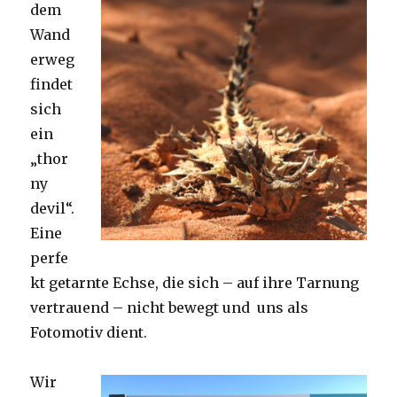
dem
Wand
erweg
findet
sich
ein
„thor
ny
devil“.
Eine
perfe
kt getarnte Echse, die sich – auf ihre Tarnung
vertrauend – nicht bewegt und uns als
Fotomotiv dient.
Wir