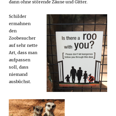
dann ohne störende Zäune und Gitter.
Schilder
ermahnen
den
Zoobesucher
auf sehr nette
Art, dass man
aufpassen
soll, dass
niemand
ausbüchst.