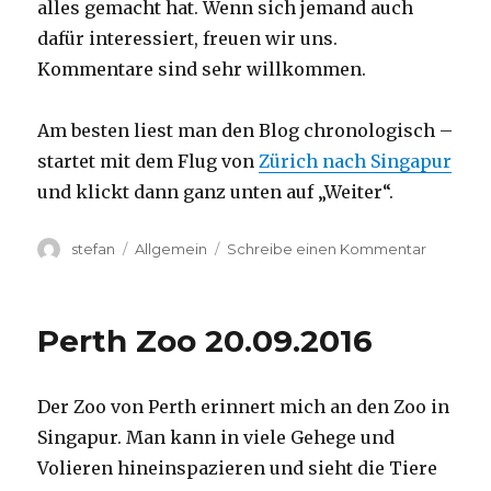
alles gemacht hat. Wenn sich jemand auch
dafür interessiert, freuen wir uns.
Kommentare sind sehr willkommen.
Am besten liest man den Blog chronologisch –
startet mit dem Flug von
Zürich nach Singapur
und klickt dann ganz unten auf „Weiter“.
Autor
Kategorien
zu
stefan
Allgemein
Schreibe einen Kommentar
Australie
2016
–
Perth Zoo 20.09.2016
von
Darwin
nach
Der Zoo von Perth erinnert mich an den Zoo in
Perth
Singapur. Man kann in viele Gehege und
Volieren hineinspazieren und sieht die Tiere