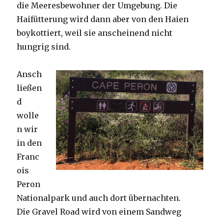
die Meeresbewohner der Umgebung. Die
Haifütterung wird dann aber von den Haien
boykottiert, weil sie anscheinend nicht
hungrig sind.
Ansch
ließen
d
wolle
n wir
in den
Franc
ois
Peron
Nationalpark und auch dort übernachten.
Die Gravel Road wird von einem Sandweg