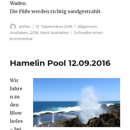
Waden.
Die Füße werden richtig sandgestrahlt.
Autor
Veröffentlicht
Kategorien
stefan
13. September 2016
Allgemein
,
am
Australien_2016
,
West Australien
Schreibe einen
zu
Kommentar
Cape
Range
13.09.2016
Hamelin Pool 12.09.2016
Wir
fahre
n zu
den
Blow
holes
– bei