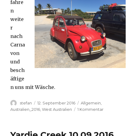
fahre
n
weite
r
nach
Carna
von
und
besch
äftige
n uns mit Wäsche.
Autor
Veröffentlicht
Kategorien
stefan
12. September 2016
Allgemein
,
am
zu
Australien_2016
,
West Australien
1 Kommentar
Carnavon
11.09.2016
Yardie Creek 10.09.2016