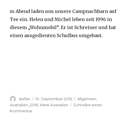
m Abend laden uns unsere Campnachbarn auf
Tee ein. Helen und Michel leben seit 1996 in
diesem „Wohnmobil“. Er ist Schreiner und hat
einen ausgedienten Schulbus umgebaut.
Autor
Veröffentlicht
Kategorien
stefan
10. September 2016
Allgemein
,
am
Australien_2016
,
West Australien
Schreibe einen
zu
Kommentar
Yardie
Creek
10.09.2016