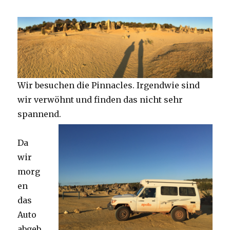
Wir besuchen die Pinnacles. Irgendwie sind
wir verwöhnt und finden das nicht sehr
spannend.
Da
wir
morg
en
das
Auto
abgeb