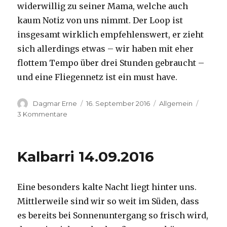
widerwillig zu seiner Mama, welche auch
kaum Notiz von uns nimmt. Der Loop ist
insgesamt wirklich empfehlenswert, er zieht
sich allerdings etwas – wir haben mit eher
flottem Tempo über drei Stunden gebraucht –
und eine Fliegennetz ist ein must have.
Autor
Veröffentlicht
Kategorien
Dagmar Erne
16. September 2016
Allgemein
am
zu
3 Kommentare
Kalbarri,
15.09.2016
Kalbarri 14.09.2016
Eine besonders kalte Nacht liegt hinter uns.
Mittlerweile sind wir so weit im Süden, dass
es bereits bei Sonnenuntergang so frisch wird,