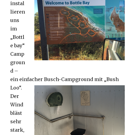
instal
lieren
uns
im
„Bottl
e bay“
Camp
groun
d –
ein einfacher Busch-Campground mit „Bush
Loo“.
Der
Wind
bläst
sehr
stark,