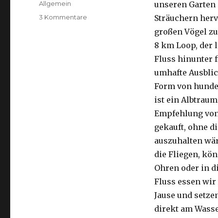
Kategorien
Allgemein
unseren Garten 
zu
3 Kommentare
Sträuchern herv
Kalbarri,
großen Vögel zu
15.09.2016
8 km Loop, der 
Fluss hinunter f
umhafte Ausblic
Form von hunder
ist ein Albtraum
Empfehlung von 
gekauft, ohne di
auszuhalten wä
die Fliegen, kön
Ohren oder in d
Fluss essen wir
Jause und setze
direkt am Wasse