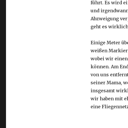
führt. Es wird e
und irgendwann 
Abzweigung ver
geht es wirklic
Einige Meter üb
weißen Markier
wobei wir eine
können. Am Ende
von uns entfernt
seiner Mama, we
insgesamt wirkl
wir haben mit e
eine Fliegennetz