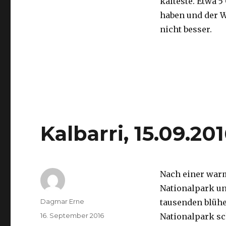
kälteste. Etwa 5
haben und der 
nicht besser.
Kalbarri, 15.09.20
Nach einer war
Nationalpark un
Autor
Dagmar Erne
tausenden blüh
Veröffentlicht
16. September 2016
Nationalpark sc
am