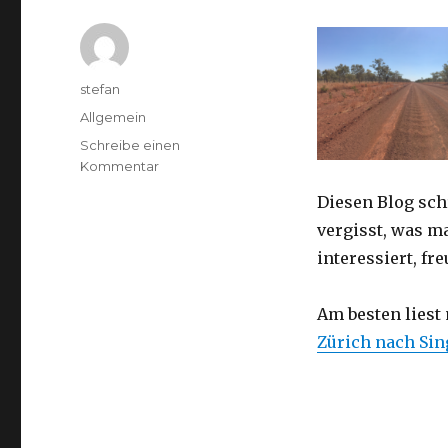
Autor
stefan
Kategorien
Allgemein
Schreibe einen
zu
Kommentar
Australien
Diesen Blog sch
2016
–
vergisst, was m
von
interessiert, f
Darwin
nach
Perth
Am besten liest
Zürich nach Si