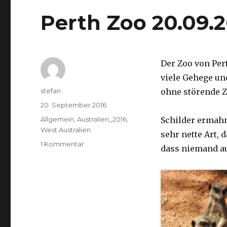
Perth Zoo 20.09.
Der Zoo von Per
viele Gehege un
Autor
stefan
ohne störende Z
Veröffentlicht
20. September 2016
am
Kategorien
Allgemein
,
Australien_2016
,
Schilder ermah
West Australien
sehr nette Art, 
zu
1 Kommentar
dass niemand a
Perth
Zoo
20.09.2016