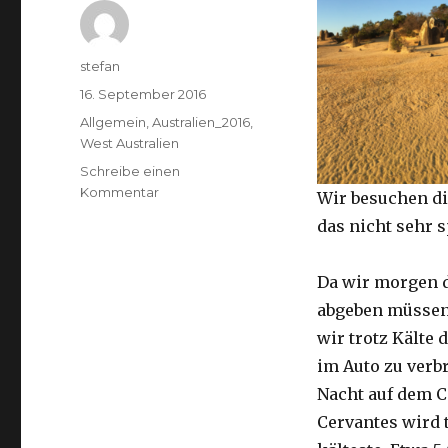
Autor
stefan
Veröffentlicht
16. September 2016
am
Kategorien
Allgemein
,
Australien_2016
,
West Australien
Schreibe einen
zu
Kommentar
Wir besuchen di
Pinnacles
das nicht sehr 
16.09.2016
Da wir morgen 
abgeben müssen
wir trotz Kälte d
im Auto zu verb
Nacht auf dem 
Cervantes wird 