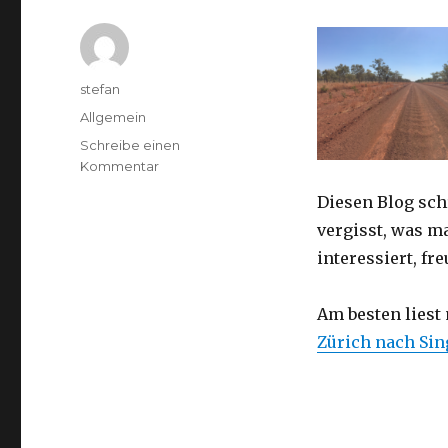
Autor
stefan
Kategorien
Allgemein
Schreibe einen
zu
Kommentar
Australien
Diesen Blog sch
2016
–
vergisst, was m
von
interessiert, f
Darwin
nach
Perth
Am besten liest
Zürich nach Si