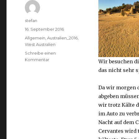
Autor
stefan
Veröffentlicht
16. September 2016
am
Kategorien
Allgemein
,
Australien_2016
,
West Australien
Schreibe einen
zu
Kommentar
Wir besuchen di
Pinnacles
das nicht sehr 
16.09.2016
Da wir morgen 
abgeben müssen
wir trotz Kälte d
im Auto zu verb
Nacht auf dem 
Cervantes wird 