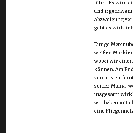
führt. Es wird e
und irgendwann 
Abzweigung ver
geht es wirklic
Einige Meter üb
weißen Markier
wobei wir eine
können. Am Ende
von uns entfernt
seiner Mama, we
insgesamt wirkl
wir haben mit e
eine Fliegennetz