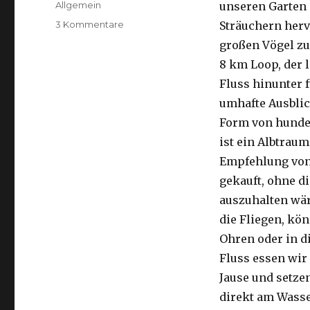
Kategorien
Allgemein
unseren Garten 
zu
3 Kommentare
Sträuchern herv
Kalbarri,
großen Vögel zu
15.09.2016
8 km Loop, der 
Fluss hinunter f
umhafte Ausblic
Form von hunder
ist ein Albtraum
Empfehlung von 
gekauft, ohne di
auszuhalten wä
die Fliegen, kön
Ohren oder in d
Fluss essen wir
Jause und setze
direkt am Wasse