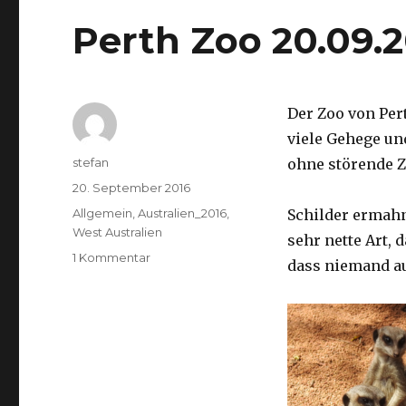
Perth Zoo 20.09.
Der Zoo von Per
viele Gehege un
Autor
stefan
ohne störende Z
Veröffentlicht
20. September 2016
am
Kategorien
Allgemein
,
Australien_2016
,
Schilder ermah
West Australien
sehr nette Art, 
zu
1 Kommentar
dass niemand a
Perth
Zoo
20.09.2016