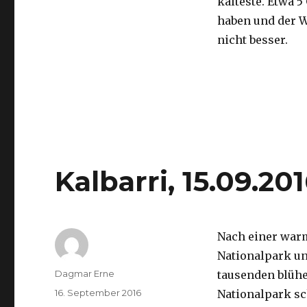
kälteste. Etwa 5
haben und der 
nicht besser.
Kalbarri, 15.09.20
Nach einer war
Nationalpark un
Autor
Dagmar Erne
tausenden blüh
Veröffentlicht
16. September 2016
Nationalpark sc
am