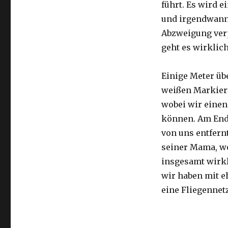
führt. Es wird e
und irgendwann 
Abzweigung ver
geht es wirklic
Einige Meter üb
weißen Markier
wobei wir eine
können. Am Ende
von uns entfernt
seiner Mama, we
insgesamt wirkl
wir haben mit e
eine Fliegennetz