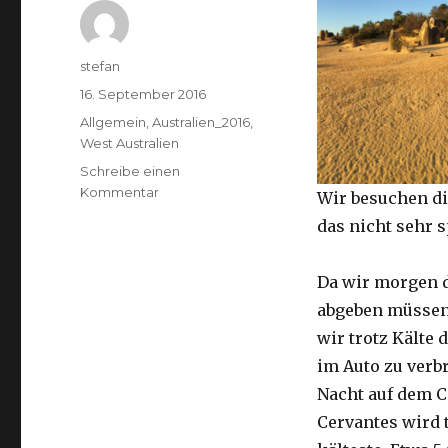
Autor
stefan
Veröffentlicht
16. September 2016
am
Kategorien
Allgemein
,
Australien_2016
,
West Australien
Schreibe einen
zu
Kommentar
Wir besuchen di
Pinnacles
das nicht sehr 
16.09.2016
Da wir morgen 
abgeben müssen
wir trotz Kälte d
im Auto zu verb
Nacht auf dem 
Cervantes wird 