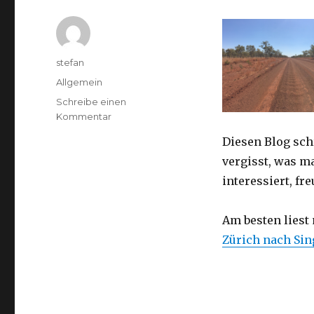
Autor
stefan
Kategorien
Allgemein
Schreibe einen
zu
Kommentar
Australien
Diesen Blog sch
2016
–
vergisst, was m
von
interessiert, f
Darwin
nach
Perth
Am besten liest
Zürich nach Si