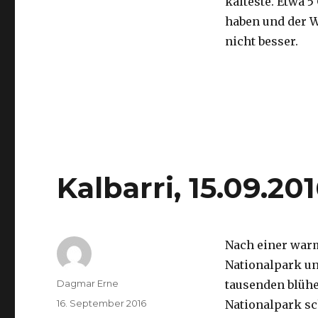
kälteste. Etwa 5
haben und der 
nicht besser.
Kalbarri, 15.09.20
Nach einer war
Nationalpark un
Autor
Dagmar Erne
tausenden blüh
Veröffentlicht
16. September 2016
Nationalpark sc
am