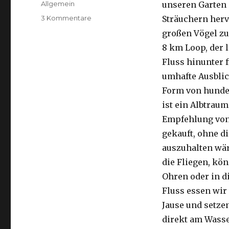
Kategorien
Allgemein
unseren Garten 
zu
3 Kommentare
Sträuchern herv
Kalbarri,
großen Vögel zu
15.09.2016
8 km Loop, der 
Fluss hinunter f
umhafte Ausblic
Form von hunder
ist ein Albtraum
Empfehlung von 
gekauft, ohne di
auszuhalten wä
die Fliegen, kön
Ohren oder in d
Fluss essen wir
Jause und setze
direkt am Wasse