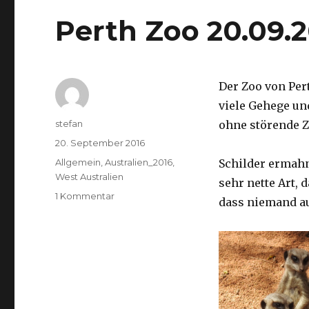
Perth Zoo 20.09.
Der Zoo von Per
viele Gehege un
Autor
stefan
ohne störende Z
Veröffentlicht
20. September 2016
am
Kategorien
Allgemein
,
Australien_2016
,
Schilder ermah
West Australien
sehr nette Art, 
zu
1 Kommentar
dass niemand a
Perth
Zoo
20.09.2016