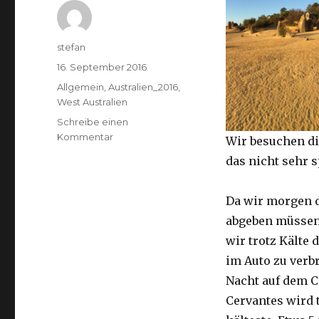
Autor
stefan
Veröffentlicht
16. September 2016
am
Kategorien
Allgemein
,
Australien_2016
,
West Australien
Schreibe einen
zu
Kommentar
Wir besuchen di
Pinnacles
das nicht sehr 
16.09.2016
Da wir morgen 
abgeben müssen
wir trotz Kälte d
im Auto zu verb
Nacht auf dem 
Cervantes wird 