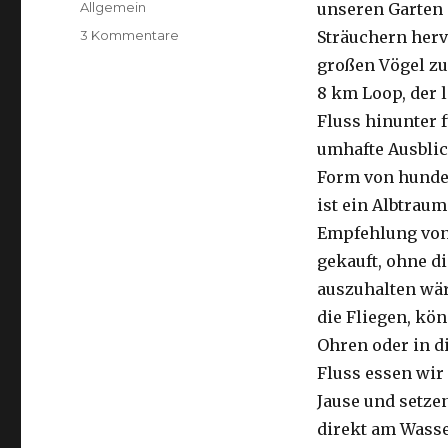
Kategorien
Allgemein
unseren Garten 
zu
3 Kommentare
Sträuchern herv
Kalbarri,
großen Vögel zu
15.09.2016
8 km Loop, der 
Fluss hinunter f
umhafte Ausblic
Form von hunder
ist ein Albtraum
Empfehlung von 
gekauft, ohne di
auszuhalten wä
die Fliegen, kön
Ohren oder in d
Fluss essen wir
Jause und setze
direkt am Wasse