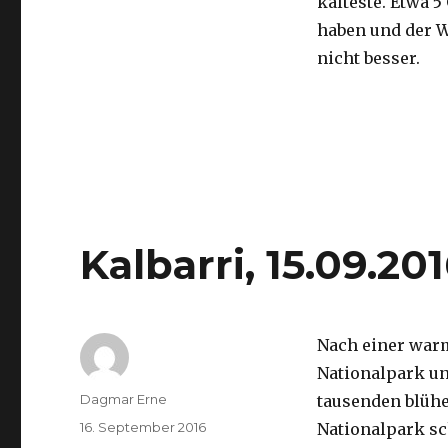
kälteste. Etwa 5
haben und der 
nicht besser.
Kalbarri, 15.09.20
Nach einer war
Nationalpark un
Autor
Dagmar Erne
tausenden blüh
Veröffentlicht
16. September 2016
Nationalpark sc
am