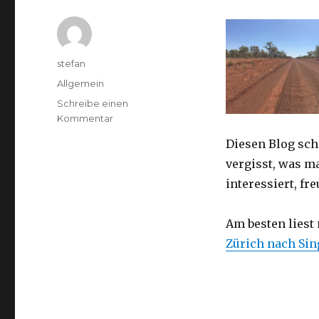
Autor
stefan
Kategorien
Allgemein
Schreibe einen
zu
Kommentar
Australien
Diesen Blog sch
2016
–
vergisst, was m
von
interessiert, f
Darwin
nach
Perth
Am besten liest
Zürich nach Si