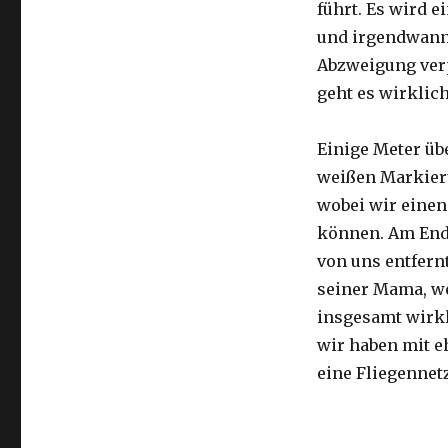
führt. Es wird e
und irgendwann 
Abzweigung ver
geht es wirklic
Einige Meter üb
weißen Markier
wobei wir eine
können. Am Ende
von uns entfernt
seiner Mama, we
insgesamt wirkl
wir haben mit e
eine Fliegennetz