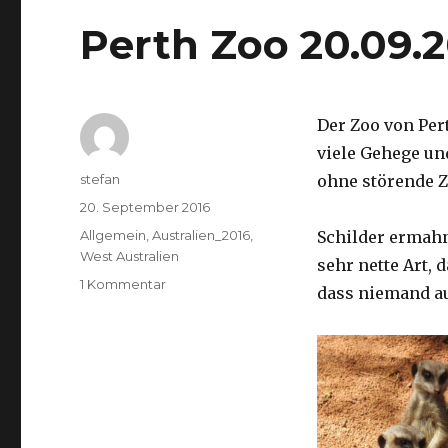
Perth Zoo 20.09.
Der Zoo von Per
viele Gehege un
Autor
stefan
ohne störende Z
Veröffentlicht
20. September 2016
am
Kategorien
Allgemein
,
Australien_2016
,
Schilder ermah
West Australien
sehr nette Art, 
zu
1 Kommentar
dass niemand a
Perth
Zoo
20.09.2016