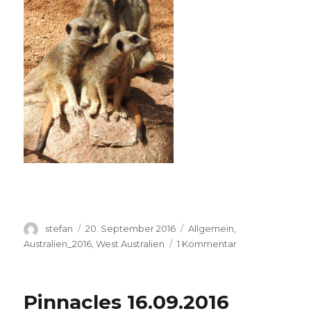
Autor
Veröffentlicht
Kategorien
stefan
20. September 2016
Allgemein
,
am
zu
Australien_2016
,
West Australien
1 Kommentar
Perth
Zoo
20.09.2016
Pinnacles 16.09.2016