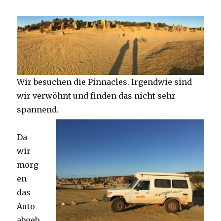
Wir besuchen die Pinnacles. Irgendwie sind
wir verwöhnt und finden das nicht sehr
spannend.
Da
wir
morg
en
das
Auto
abgeb