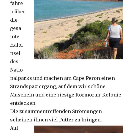
fahre
n über
die
gesa
mte
Halbi
nsel
des
Natio
nalparks und machen am Cape Peron einen
Strandspaziergang, auf dem wir schöne
Muscheln und eine riesige Kormoran-Kolonie
entdecken.
Die zusammentreffenden Strömungen
scheinen ihnen viel Futter zu bringen.
Auf