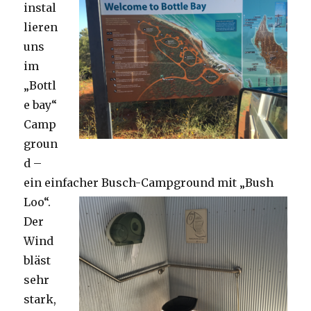
instal
lieren
uns
im
„Bottl
e bay“
Camp
groun
d –
ein einfacher Busch-Campground mit „Bush
Loo“.
Der
Wind
bläst
sehr
stark,