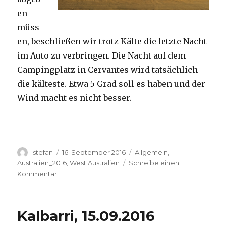
en
müss
en, beschließen wir trotz Kälte die letzte Nacht
im Auto zu verbringen. Die Nacht auf dem
Campingplatz in Cervantes wird tatsächlich
die kälteste. Etwa 5 Grad soll es haben und der
Wind macht es nicht besser.
Autor
Veröffentlicht
Kategorien
stefan
16. September 2016
Allgemein
,
am
Australien_2016
,
West Australien
Schreibe einen
zu
Kommentar
Pinnacles
16.09.2016
Kalbarri, 15.09.2016