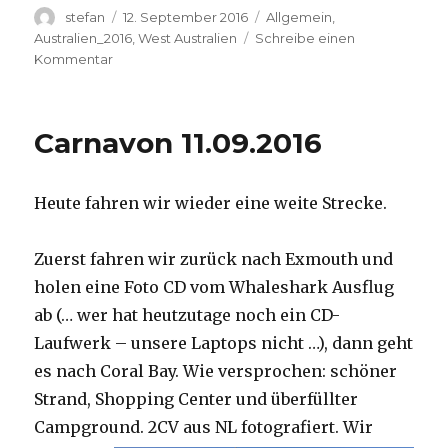
Autor
Veröffentlicht
Kategorien
stefan
12. September 2016
Allgemein
,
am
Australien_2016
,
West Australien
Schreibe einen
zu
Kommentar
Hamelin
Pool
12.09.2016
Carnavon 11.09.2016
Heute fahren wir wieder eine weite Strecke.
Zuerst fahren wir zurück nach Exmouth und
holen eine Foto CD vom Whaleshark Ausflug
ab (… wer hat heutzutage noch ein CD-
Laufwerk – unsere Laptops nicht …), dann geht
es nach Coral Bay. Wie versprochen: schöner
Strand, Shopping Center und überfüllter
Campground.
2CV aus NL fotografiert. Wir