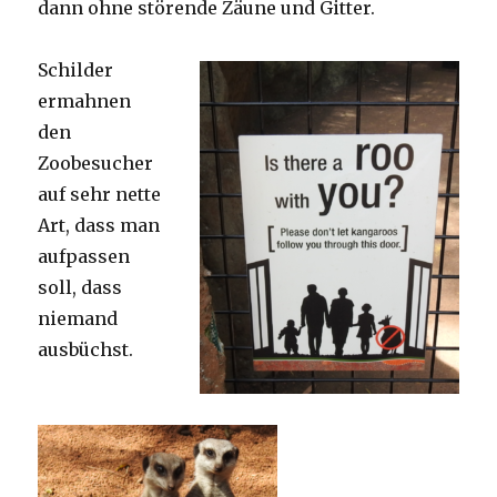
dann ohne störende Zäune und Gitter.
Schilder
ermahnen
den
Zoobesucher
auf sehr nette
Art, dass man
aufpassen
soll, dass
niemand
ausbüchst.