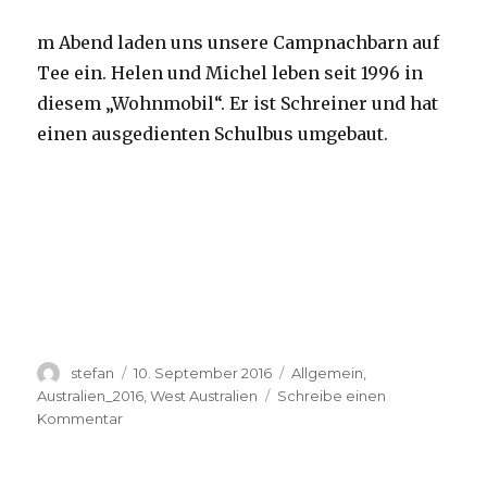
m Abend laden uns unsere Campnachbarn auf
Tee ein. Helen und Michel leben seit 1996 in
diesem „Wohnmobil“. Er ist Schreiner und hat
einen ausgedienten Schulbus umgebaut.
Autor
Veröffentlicht
Kategorien
stefan
10. September 2016
Allgemein
,
am
Australien_2016
,
West Australien
Schreibe einen
zu
Kommentar
Yardie
Creek
10.09.2016