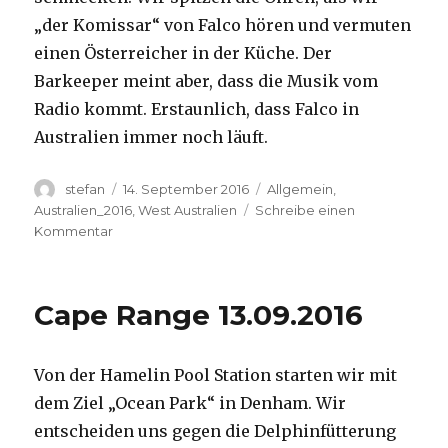
„der Komissar“ von Falco hören und vermuten
einen Österreicher in der Küche. Der
Barkeeper meint aber, dass die Musik vom
Radio kommt. Erstaunlich, dass Falco in
Australien immer noch läuft.
Autor
Veröffentlicht
Kategorien
stefan
14. September 2016
Allgemein
,
am
Australien_2016
,
West Australien
Schreibe einen
zu
Kommentar
Kalbarri
14.09.2016
Cape Range 13.09.2016
Von der Hamelin Pool Station starten wir mit
dem Ziel „Ocean Park“ in Denham. Wir
entscheiden uns gegen die Delphinfütterung