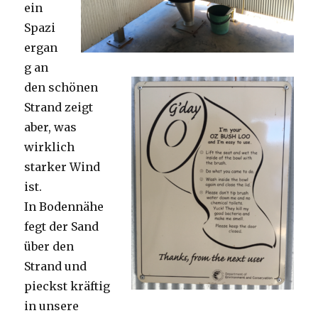
ein
Spazi
ergan
g an
den schönen
Strand zeigt
aber, was
wirklich
starker Wind
ist.
In Bodennähe
fegt der Sand
über den
Strand und
pieckst kräftig
in unsere