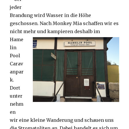
jeder
Brandung wird Wasser in die Höhe
geschossen. Nach Monkey Mia schaffen wir es
nicht mehr und kampieren deshalb im
Hame
lin
Pool
Carav
anpar
k.
Dort
unter
nehm
en
wir eine kleine Wanderung und schauen uns
die Stromatoliten an. Dabei handelt es sich um