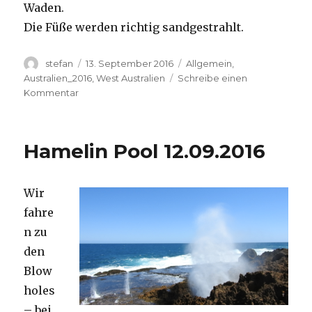
Waden.
Die Füße werden richtig sandgestrahlt.
Autor
Veröffentlicht
Kategorien
stefan
13. September 2016
Allgemein
,
am
Australien_2016
,
West Australien
Schreibe einen
zu
Kommentar
Cape
Range
13.09.2016
Hamelin Pool 12.09.2016
Wir
fahre
n zu
den
Blow
holes
– bei