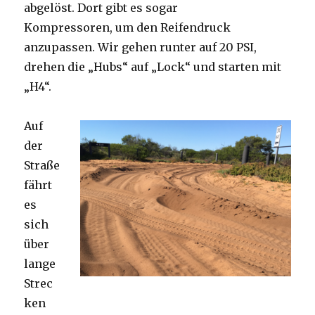
abgelöst. Dort gibt es sogar
Kompressoren, um den Reifendruck
anzupassen. Wir gehen runter auf 20 PSI,
drehen die „Hubs“ auf „Lock“ und starten mit
„H4“.
Auf
der
Straße
fährt
es
sich
über
lange
Strec
ken