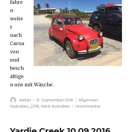
fahre
n
weite
r
nach
Carna
von
und
besch
äftige
n uns mit Wäsche.
Autor
Veröffentlicht
Kategorien
stefan
12. September 2016
Allgemein
,
am
zu
Australien_2016
,
West Australien
1 Kommentar
Carnavon
11.09.2016
Yardie Creek 10.09.2016