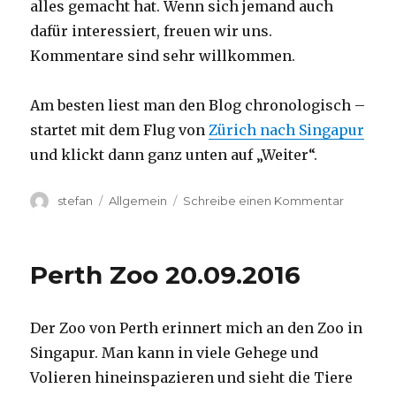
alles gemacht hat. Wenn sich jemand auch
dafür interessiert, freuen wir uns.
Kommentare sind sehr willkommen.
Am besten liest man den Blog chronologisch –
startet mit dem Flug von
Zürich nach Singapur
und klickt dann ganz unten auf „Weiter“.
Autor
Kategorien
zu
stefan
Allgemein
Schreibe einen Kommentar
Australie
2016
–
Perth Zoo 20.09.2016
von
Darwin
nach
Der Zoo von Perth erinnert mich an den Zoo in
Perth
Singapur. Man kann in viele Gehege und
Volieren hineinspazieren und sieht die Tiere