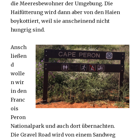
die Meeresbewohner der Umgebung. Die
Haifütterung wird dann aber von den Haien
boykottiert, weil sie anscheinend nicht
hungrig sind.
Ansch
ließen
d
wolle
n wir
in den
Franc
ois
Peron
Nationalpark und auch dort übernachten.
Die Gravel Road wird von einem Sandweg