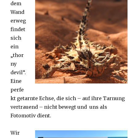
dem
Wand
erweg
findet
sich
ein
„thor
ny
devil“.
Eine
perfe
kt getarnte Echse, die sich – auf ihre Tarnung
vertrauend – nicht bewegt und uns als
Fotomotiv dient.
Wir