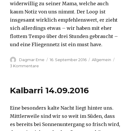
widerwillig zu seiner Mama, welche auch
kaum Notiz von uns nimmt. Der Loop ist
insgesamt wirklich empfehlenswert, er zieht
sich allerdings etwas – wir haben mit eher
flottem Tempo über drei Stunden gebraucht –
und eine Fliegennetz ist ein must have.
Autor
Veröffentlicht
Kategorien
Dagmar Erne
16. September 2016
Allgemein
am
zu
3 Kommentare
Kalbarri,
15.09.2016
Kalbarri 14.09.2016
Eine besonders kalte Nacht liegt hinter uns.
Mittlerweile sind wir so weit im Süden, dass
es bereits bei Sonnenuntergang so frisch wird,