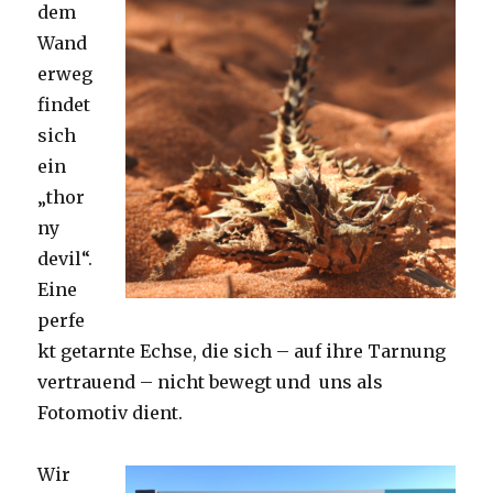
dem
Wand
erweg
findet
sich
ein
„thor
ny
devil“.
Eine
perfe
kt getarnte Echse, die sich – auf ihre Tarnung
vertrauend – nicht bewegt und uns als
Fotomotiv dient.
Wir