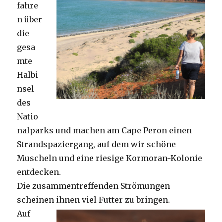
fahre
n über
die
gesa
mte
Halbi
nsel
des
Natio
nalparks und machen am Cape Peron einen
Strandspaziergang, auf dem wir schöne
Muscheln und eine riesige Kormoran-Kolonie
entdecken.
Die zusammentreffenden Strömungen
scheinen ihnen viel Futter zu bringen.
Auf