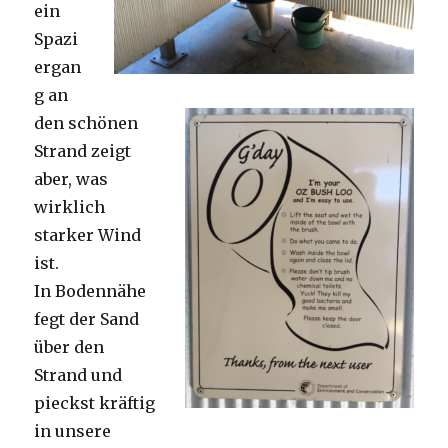
ein
Spazi
ergan
g an
den schönen
Strand zeigt
aber, was
wirklich
starker Wind
ist.
In Bodennähe
fegt der Sand
über den
Strand und
pieckst kräftig
in unsere