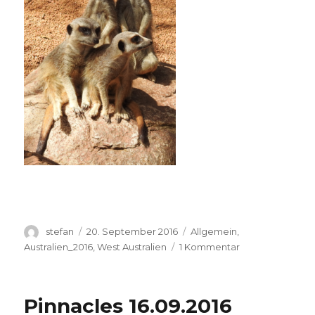
Autor
Veröffentlicht
Kategorien
stefan
20. September 2016
Allgemein
,
am
zu
Australien_2016
,
West Australien
1 Kommentar
Perth
Zoo
20.09.2016
Pinnacles 16.09.2016