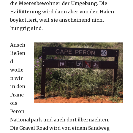
die Meeresbewohner der Umgebung. Die
Haifütterung wird dann aber von den Haien
boykottiert, weil sie anscheinend nicht
hungrig sind.
Ansch
ließen
d
wolle
n wir
in den
Franc
ois
Peron
Nationalpark und auch dort übernachten.
Die Gravel Road wird von einem Sandweg