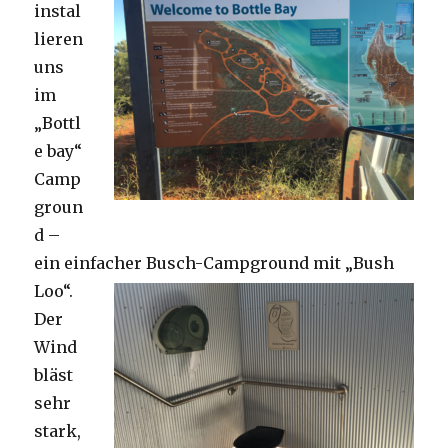
instal
lieren
uns
im
„Bottl
e bay“
Camp
groun
d –
ein einfacher Busch-Campground mit „Bush
Loo“.
Der
Wind
bläst
sehr
stark,