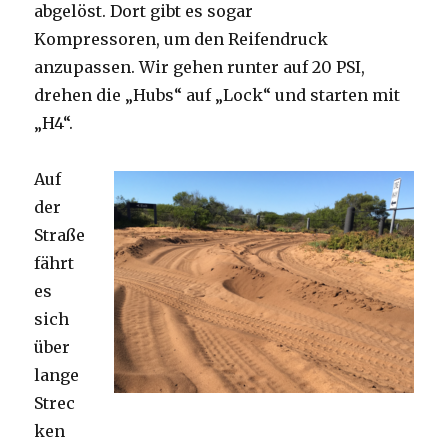
abgelöst. Dort gibt es sogar
Kompressoren, um den Reifendruck
anzupassen. Wir gehen runter auf 20 PSI,
drehen die „Hubs“ auf „Lock“ und starten mit
„H4“.
Auf
der
Straße
fährt
es
sich
über
lange
Strec
ken