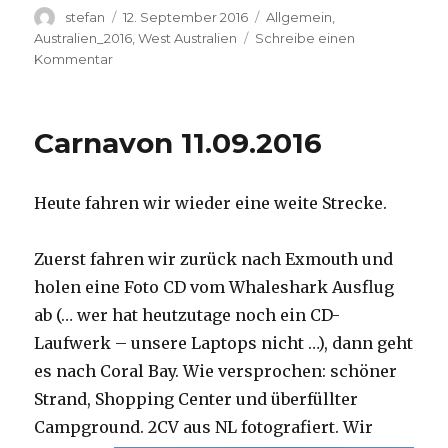
Autor
Veröffentlicht
Kategorien
stefan
12. September 2016
Allgemein
,
am
Australien_2016
,
West Australien
Schreibe einen
zu
Kommentar
Hamelin
Pool
12.09.2016
Carnavon 11.09.2016
Heute fahren wir wieder eine weite Strecke.
Zuerst fahren wir zurück nach Exmouth und
holen eine Foto CD vom Whaleshark Ausflug
ab (… wer hat heutzutage noch ein CD-
Laufwerk – unsere Laptops nicht …), dann geht
es nach Coral Bay. Wie versprochen: schöner
Strand, Shopping Center und überfüllter
Campground.
2CV aus NL fotografiert. Wir