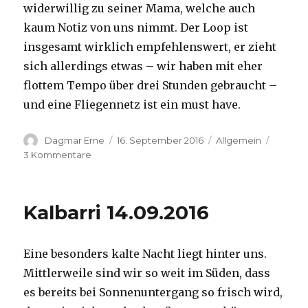
widerwillig zu seiner Mama, welche auch
kaum Notiz von uns nimmt. Der Loop ist
insgesamt wirklich empfehlenswert, er zieht
sich allerdings etwas – wir haben mit eher
flottem Tempo über drei Stunden gebraucht –
und eine Fliegennetz ist ein must have.
Autor
Veröffentlicht
Kategorien
Dagmar Erne
16. September 2016
Allgemein
am
zu
3 Kommentare
Kalbarri,
15.09.2016
Kalbarri 14.09.2016
Eine besonders kalte Nacht liegt hinter uns.
Mittlerweile sind wir so weit im Süden, dass
es bereits bei Sonnenuntergang so frisch wird,