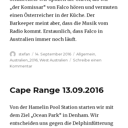
„der Komissar“ von Falco hören und vermuten
einen Österreicher in der Küche. Der
Barkeeper meint aber, dass die Musik vom
Radio kommt. Erstaunlich, dass Falco in
Australien immer noch läuft.
Autor
Veröffentlicht
Kategorien
stefan
14. September 2016
Allgemein
,
am
Australien_2016
,
West Australien
Schreibe einen
zu
Kommentar
Kalbarri
14.09.2016
Cape Range 13.09.2016
Von der Hamelin Pool Station starten wir mit
dem Ziel „Ocean Park“ in Denham. Wir
entscheiden uns gegen die Delphinfütterung