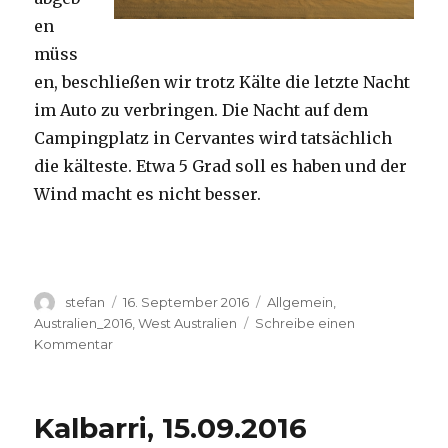
en
müss
en, beschließen wir trotz Kälte die letzte Nacht
im Auto zu verbringen. Die Nacht auf dem
Campingplatz in Cervantes wird tatsächlich
die kälteste. Etwa 5 Grad soll es haben und der
Wind macht es nicht besser.
Autor
Veröffentlicht
Kategorien
stefan
16. September 2016
Allgemein
,
am
Australien_2016
,
West Australien
Schreibe einen
zu
Kommentar
Pinnacles
16.09.2016
Kalbarri, 15.09.2016