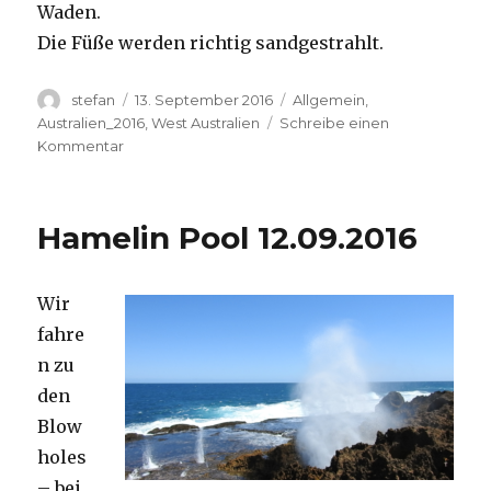
Waden.
Die Füße werden richtig sandgestrahlt.
Autor
Veröffentlicht
Kategorien
stefan
13. September 2016
Allgemein
,
am
Australien_2016
,
West Australien
Schreibe einen
zu
Kommentar
Cape
Range
13.09.2016
Hamelin Pool 12.09.2016
Wir
fahre
n zu
den
Blow
holes
– bei