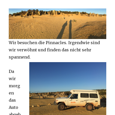
Wir besuchen die Pinnacles. Irgendwie sind
wir verwöhnt und finden das nicht sehr
spannend.
Da
wir
morg
en
das
Auto
abgeb