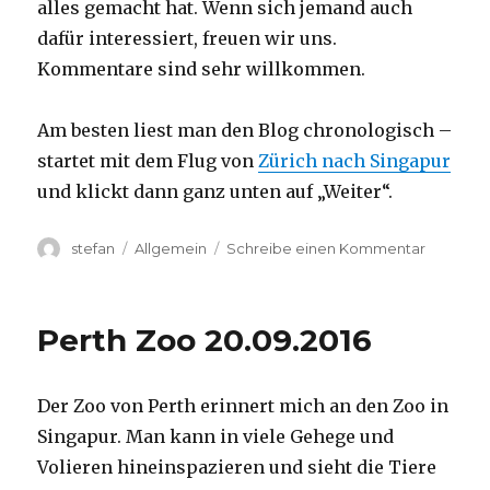
alles gemacht hat. Wenn sich jemand auch
dafür interessiert, freuen wir uns.
Kommentare sind sehr willkommen.
Am besten liest man den Blog chronologisch –
startet mit dem Flug von
Zürich nach Singapur
und klickt dann ganz unten auf „Weiter“.
Autor
Kategorien
zu
stefan
Allgemein
Schreibe einen Kommentar
Australie
2016
–
Perth Zoo 20.09.2016
von
Darwin
nach
Der Zoo von Perth erinnert mich an den Zoo in
Perth
Singapur. Man kann in viele Gehege und
Volieren hineinspazieren und sieht die Tiere