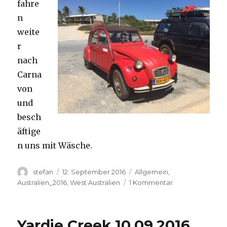
fahre
n
weite
r
nach
Carna
von
und
besch
äftige
n uns mit Wäsche.
Autor
Veröffentlicht
Kategorien
stefan
12. September 2016
Allgemein
,
am
zu
Australien_2016
,
West Australien
1 Kommentar
Carnavon
11.09.2016
Yardie Creek 10.09.2016