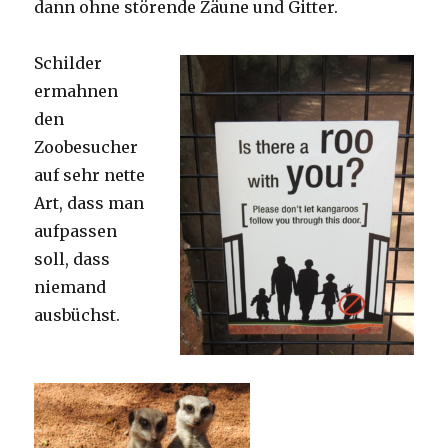
dann ohne störende Zäune und Gitter.
Schilder
ermahnen
den
Zoobesucher
auf sehr nette
Art, dass man
aufpassen
soll, dass
niemand
ausbüchst.