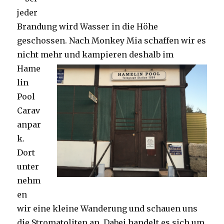
jeder
Brandung wird Wasser in die Höhe
geschossen. Nach Monkey Mia schaffen wir es
nicht mehr und kampieren deshalb im
Hame
lin
Pool
Carav
anpar
k.
Dort
unter
nehm
en
wir eine kleine Wanderung und schauen uns
die Stromatoliten an. Dabei handelt es sich um