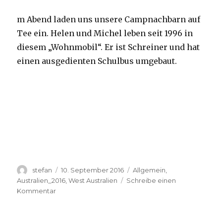
m Abend laden uns unsere Campnachbarn auf
Tee ein. Helen und Michel leben seit 1996 in
diesem „Wohnmobil“. Er ist Schreiner und hat
einen ausgedienten Schulbus umgebaut.
Autor
Veröffentlicht
Kategorien
stefan
10. September 2016
Allgemein
,
am
Australien_2016
,
West Australien
Schreibe einen
zu
Kommentar
Yardie
Creek
10.09.2016