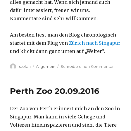
alles gemacht hat. Wenn sich jemand auch
dafür interessiert, freuen wir uns.
Kommentare sind sehr willkommen.
Am besten liest man den Blog chronologisch –
startet mit dem Flug von
Zürich nach Singapur
und klickt dann ganz unten auf „Weiter“.
Autor
Kategorien
zu
stefan
Allgemein
Schreibe einen Kommentar
Australie
2016
–
Perth Zoo 20.09.2016
von
Darwin
nach
Der Zoo von Perth erinnert mich an den Zoo in
Perth
Singapur. Man kann in viele Gehege und
Volieren hineinspazieren und sieht die Tiere