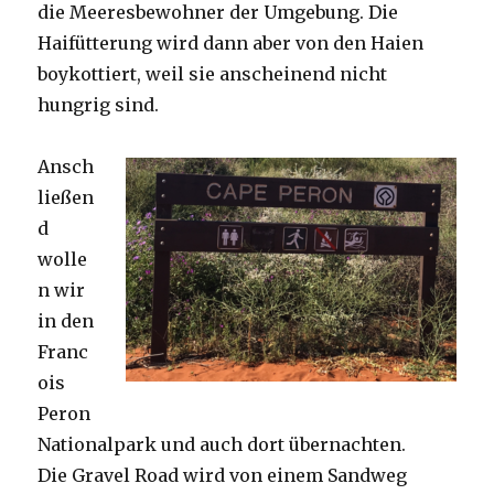
die Meeresbewohner der Umgebung. Die
Haifütterung wird dann aber von den Haien
boykottiert, weil sie anscheinend nicht
hungrig sind.
Ansch
ließen
d
wolle
n wir
in den
Franc
ois
Peron
Nationalpark und auch dort übernachten.
Die Gravel Road wird von einem Sandweg