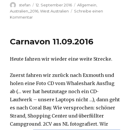
Autor
Veröffentlicht
Kategorien
stefan
12. September 2016
Allgemein
,
am
Australien_2016
,
West Australien
Schreibe einen
zu
Kommentar
Hamelin
Pool
12.09.2016
Carnavon 11.09.2016
Heute fahren wir wieder eine weite Strecke.
Zuerst fahren wir zurück nach Exmouth und
holen eine Foto CD vom Whaleshark Ausflug
ab (… wer hat heutzutage noch ein CD-
Laufwerk – unsere Laptops nicht …), dann geht
es nach Coral Bay. Wie versprochen: schöner
Strand, Shopping Center und überfüllter
Campground.
2CV aus NL fotografiert. Wir