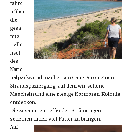
fahre
n über
die
gesa
mte
Halbi
nsel
des
Natio
nalparks und machen am Cape Peron einen
Strandspaziergang, auf dem wir schöne
Muscheln und eine riesige Kormoran-Kolonie
entdecken.
Die zusammentreffenden Strömungen
scheinen ihnen viel Futter zu bringen.
Auf