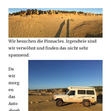
Wir besuchen die Pinnacles. Irgendwie sind
wir verwöhnt und finden das nicht sehr
spannend.
Da
wir
morg
en
das
Auto
abgeb