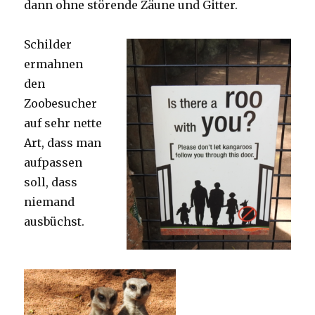
dann ohne störende Zäune und Gitter.
Schilder
ermahnen
den
Zoobesucher
auf sehr nette
Art, dass man
aufpassen
soll, dass
niemand
ausbüchst.