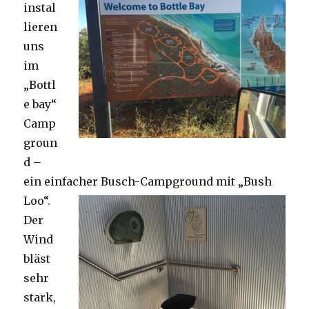
instal
lieren
uns
im
„Bottl
e bay“
Camp
groun
d –
ein einfacher Busch-Campground mit „Bush
Loo“.
Der
Wind
bläst
sehr
stark,