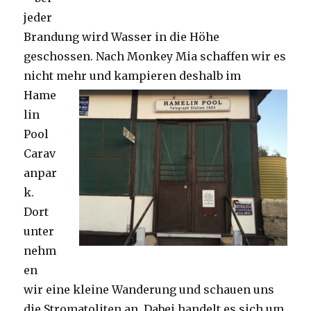
jeder
Brandung wird Wasser in die Höhe
geschossen. Nach Monkey Mia schaffen wir es
nicht mehr und kampieren deshalb im
Hame
lin
Pool
Carav
anpar
k.
Dort
unter
nehm
en
wir eine kleine Wanderung und schauen uns
die Stromatoliten an. Dabei handelt es sich um