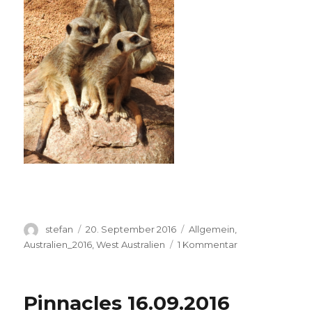
Autor
Veröffentlicht
Kategorien
stefan
20. September 2016
Allgemein
,
am
zu
Australien_2016
,
West Australien
1 Kommentar
Perth
Zoo
20.09.2016
Pinnacles 16.09.2016