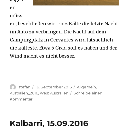
en
müss
en, beschließen wir trotz Kälte die letzte Nacht
im Auto zu verbringen. Die Nacht auf dem
Campingplatz in Cervantes wird tatsächlich
die kälteste. Etwa 5 Grad soll es haben und der
Wind macht es nicht besser.
Autor
Veröffentlicht
Kategorien
stefan
16. September 2016
Allgemein
,
am
Australien_2016
,
West Australien
Schreibe einen
zu
Kommentar
Pinnacles
16.09.2016
Kalbarri, 15.09.2016