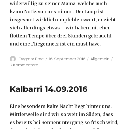
widerwillig zu seiner Mama, welche auch
kaum Notiz von uns nimmt. Der Loop ist
insgesamt wirklich empfehlenswert, er zieht
sich allerdings etwas – wir haben mit eher
flottem Tempo über drei Stunden gebraucht –
und eine Fliegennetz ist ein must have.
Autor
Veröffentlicht
Kategorien
Dagmar Erne
16. September 2016
Allgemein
am
zu
3 Kommentare
Kalbarri,
15.09.2016
Kalbarri 14.09.2016
Eine besonders kalte Nacht liegt hinter uns.
Mittlerweile sind wir so weit im Süden, dass
es bereits bei Sonnenuntergang so frisch wird,