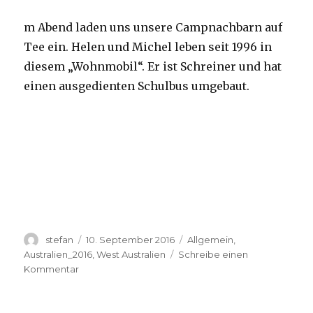
m Abend laden uns unsere Campnachbarn auf
Tee ein. Helen und Michel leben seit 1996 in
diesem „Wohnmobil“. Er ist Schreiner und hat
einen ausgedienten Schulbus umgebaut.
Autor
Veröffentlicht
Kategorien
stefan
10. September 2016
Allgemein
,
am
Australien_2016
,
West Australien
Schreibe einen
zu
Kommentar
Yardie
Creek
10.09.2016