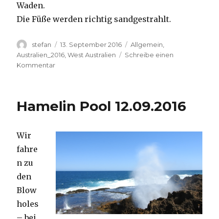
Waden.
Die Füße werden richtig sandgestrahlt.
Autor
Veröffentlicht
Kategorien
stefan
13. September 2016
Allgemein
,
am
Australien_2016
,
West Australien
Schreibe einen
zu
Kommentar
Cape
Range
13.09.2016
Hamelin Pool 12.09.2016
Wir
fahre
n zu
den
Blow
holes
– bei