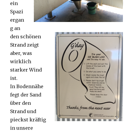
ein
Spazi
ergan
g an
den schönen
Strand zeigt
aber, was
wirklich
starker Wind
ist.
In Bodennähe
fegt der Sand
über den
Strand und
pieckst kräftig
in unsere