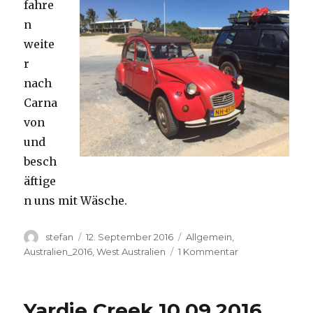
fahre
n
weite
r
nach
Carna
von
und
besch
äftige
n uns mit Wäsche.
Autor
Veröffentlicht
Kategorien
stefan
12. September 2016
Allgemein
,
am
zu
Australien_2016
,
West Australien
1 Kommentar
Carnavon
11.09.2016
Yardie Creek 10.09.2016