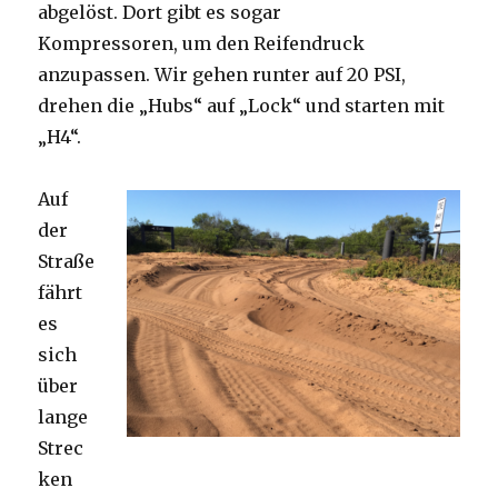
abgelöst. Dort gibt es sogar
Kompressoren, um den Reifendruck
anzupassen. Wir gehen runter auf 20 PSI,
drehen die „Hubs“ auf „Lock“ und starten mit
„H4“.
Auf
der
Straße
fährt
es
sich
über
lange
Strec
ken