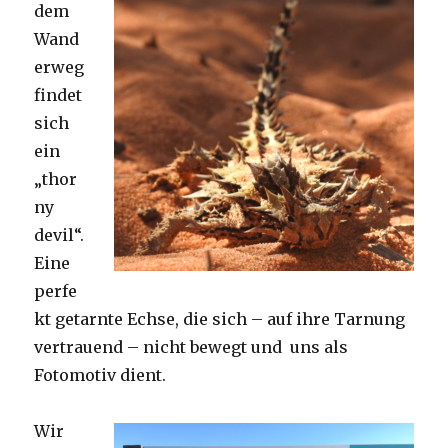
dem
Wand
erweg
findet
sich
ein
„thor
ny
devil“.
Eine
perfe
kt getarnte Echse, die sich – auf ihre Tarnung
vertrauend – nicht bewegt und uns als
Fotomotiv dient.
Wir