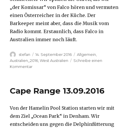
„der Komissar“ von Falco hören und vermuten
einen Österreicher in der Küche. Der
Barkeeper meint aber, dass die Musik vom
Radio kommt. Erstaunlich, dass Falco in
Australien immer noch läuft.
Autor
Veröffentlicht
Kategorien
stefan
14. September 2016
Allgemein
,
am
Australien_2016
,
West Australien
Schreibe einen
zu
Kommentar
Kalbarri
14.09.2016
Cape Range 13.09.2016
Von der Hamelin Pool Station starten wir mit
dem Ziel „Ocean Park“ in Denham. Wir
entscheiden uns gegen die Delphinfütterung