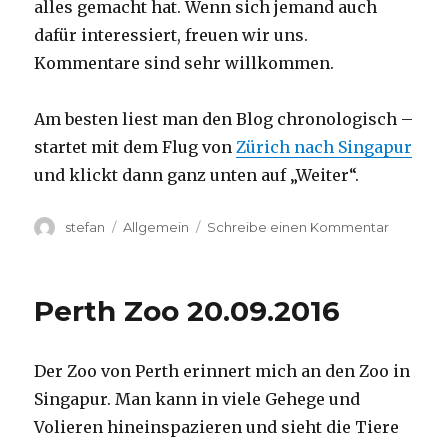
alles gemacht hat. Wenn sich jemand auch
dafür interessiert, freuen wir uns.
Kommentare sind sehr willkommen.
Am besten liest man den Blog chronologisch –
startet mit dem Flug von
Zürich nach Singapur
und klickt dann ganz unten auf „Weiter“.
Autor
Kategorien
zu
stefan
Allgemein
Schreibe einen Kommentar
Australie
2016
–
Perth Zoo 20.09.2016
von
Darwin
nach
Der Zoo von Perth erinnert mich an den Zoo in
Perth
Singapur. Man kann in viele Gehege und
Volieren hineinspazieren und sieht die Tiere