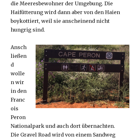
die Meeresbewohner der Umgebung. Die
Haifütterung wird dann aber von den Haien
boykottiert, weil sie anscheinend nicht
hungrig sind.
Ansch
ließen
d
wolle
n wir
in den
Franc
ois
Peron
Nationalpark und auch dort übernachten.
Die Gravel Road wird von einem Sandweg