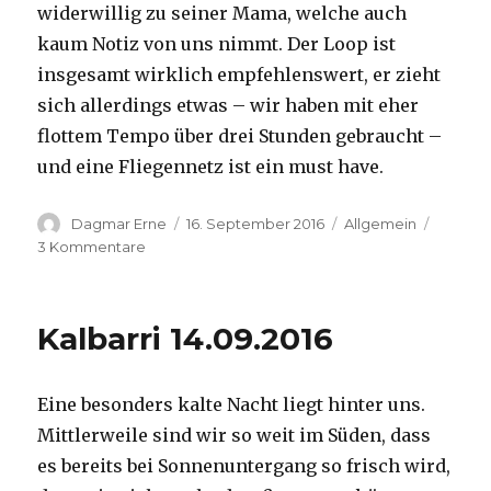
widerwillig zu seiner Mama, welche auch
kaum Notiz von uns nimmt. Der Loop ist
insgesamt wirklich empfehlenswert, er zieht
sich allerdings etwas – wir haben mit eher
flottem Tempo über drei Stunden gebraucht –
und eine Fliegennetz ist ein must have.
Autor
Veröffentlicht
Kategorien
Dagmar Erne
16. September 2016
Allgemein
am
zu
3 Kommentare
Kalbarri,
15.09.2016
Kalbarri 14.09.2016
Eine besonders kalte Nacht liegt hinter uns.
Mittlerweile sind wir so weit im Süden, dass
es bereits bei Sonnenuntergang so frisch wird,