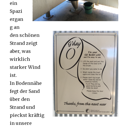
ein
Spazi
ergan
g an
den schönen
Strand zeigt
aber, was
wirklich
starker Wind
ist.
In Bodennähe
fegt der Sand
über den
Strand und
pieckst kräftig
in unsere