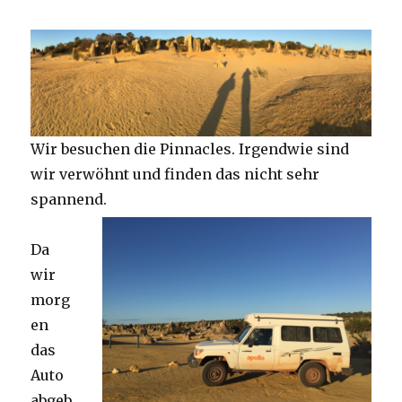
Wir besuchen die Pinnacles. Irgendwie sind
wir verwöhnt und finden das nicht sehr
spannend.
Da
wir
morg
en
das
Auto
abgeb