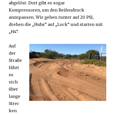
abgelöst. Dort gibt es sogar
Kompressoren, um den Reifendruck
anzupassen. Wir gehen runter auf 20 PSI,
drehen die „Hubs“ auf „Lock“ und starten mit
„H4“.
Auf
der
Straße
fährt
es
sich
über
lange
Strec
ken