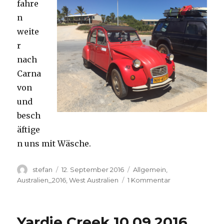
fahre
n
weite
r
nach
Carna
von
und
besch
äftige
n uns mit Wäsche.
Autor
Veröffentlicht
Kategorien
stefan
12. September 2016
Allgemein
,
am
zu
Australien_2016
,
West Australien
1 Kommentar
Carnavon
11.09.2016
Yardie Creek 10.09.2016