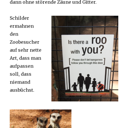
dann ohne störende Zäune und Gitter.
Schilder
ermahnen
den
Zoobesucher
auf sehr nette
Art, dass man
aufpassen
soll, dass
niemand
ausbüchst.