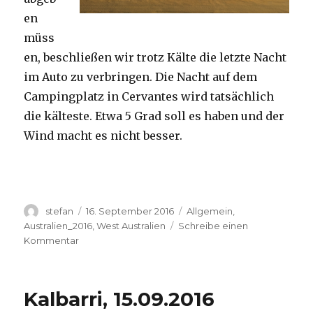
en
müss
en, beschließen wir trotz Kälte die letzte Nacht
im Auto zu verbringen. Die Nacht auf dem
Campingplatz in Cervantes wird tatsächlich
die kälteste. Etwa 5 Grad soll es haben und der
Wind macht es nicht besser.
Autor
Veröffentlicht
Kategorien
stefan
16. September 2016
Allgemein
,
am
Australien_2016
,
West Australien
Schreibe einen
zu
Kommentar
Pinnacles
16.09.2016
Kalbarri, 15.09.2016