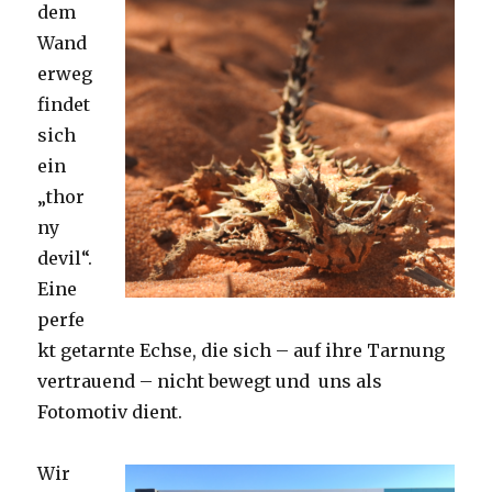
dem
Wand
erweg
findet
sich
ein
„thor
ny
devil“.
Eine
perfe
kt getarnte Echse, die sich – auf ihre Tarnung
vertrauend – nicht bewegt und uns als
Fotomotiv dient.
Wir