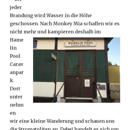
jeder
Brandung wird Wasser in die Höhe
geschossen. Nach Monkey Mia schaffen wir es
nicht mehr und kampieren deshalb im
Hame
lin
Pool
Carav
anpar
k.
Dort
unter
nehm
en
wir eine kleine Wanderung und schauen uns
die Stromatoliten an. Dabei handelt es sich um