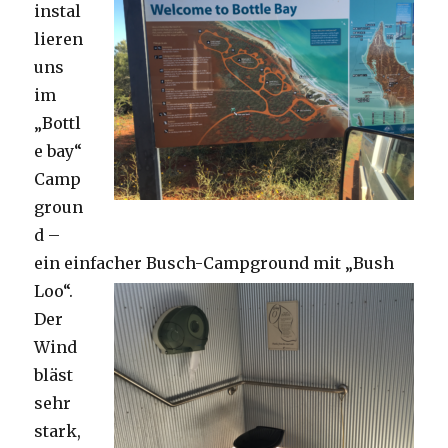
instal
lieren
uns
im
„Bottl
e bay“
Camp
groun
d –
ein einfacher Busch-Campground mit „Bush
Loo“.
Der
Wind
bläst
sehr
stark,