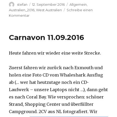
Autor
Veröffentlicht
Kategorien
stefan
12. September 2016
Allgemein
,
am
Australien_2016
,
West Australien
Schreibe einen
zu
Kommentar
Hamelin
Pool
12.09.2016
Carnavon 11.09.2016
Heute fahren wir wieder eine weite Strecke.
Zuerst fahren wir zurück nach Exmouth und
holen eine Foto CD vom Whaleshark Ausflug
ab (… wer hat heutzutage noch ein CD-
Laufwerk – unsere Laptops nicht …), dann geht
es nach Coral Bay. Wie versprochen: schöner
Strand, Shopping Center und überfüllter
Campground.
2CV aus NL fotografiert. Wir