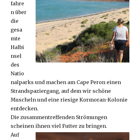
fahre
n über
die
gesa
mte
Halbi
nsel
des
Natio
nalparks und machen am Cape Peron einen
Strandspaziergang, auf dem wir schöne
Muscheln und eine riesige Kormoran-Kolonie
entdecken.
Die zusammentreffenden Strömungen
scheinen ihnen viel Futter zu bringen.
Auf