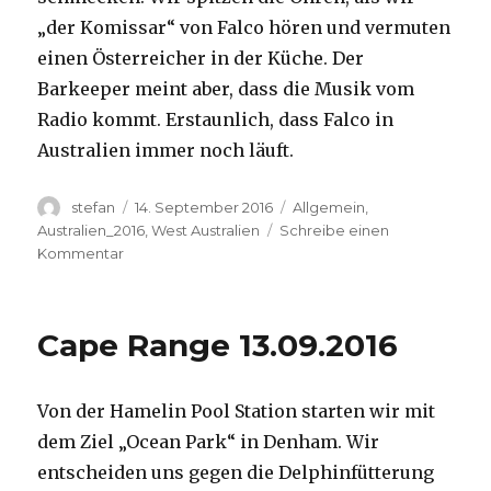
„der Komissar“ von Falco hören und vermuten
einen Österreicher in der Küche. Der
Barkeeper meint aber, dass die Musik vom
Radio kommt. Erstaunlich, dass Falco in
Australien immer noch läuft.
Autor
Veröffentlicht
Kategorien
stefan
14. September 2016
Allgemein
,
am
Australien_2016
,
West Australien
Schreibe einen
zu
Kommentar
Kalbarri
14.09.2016
Cape Range 13.09.2016
Von der Hamelin Pool Station starten wir mit
dem Ziel „Ocean Park“ in Denham. Wir
entscheiden uns gegen die Delphinfütterung