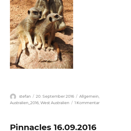
Autor
Veröffentlicht
Kategorien
stefan
20. September 2016
Allgemein
,
am
zu
Australien_2016
,
West Australien
1 Kommentar
Perth
Zoo
20.09.2016
Pinnacles 16.09.2016