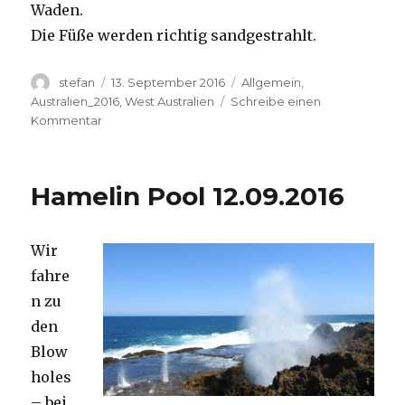
Waden.
Die Füße werden richtig sandgestrahlt.
Autor
Veröffentlicht
Kategorien
stefan
13. September 2016
Allgemein
,
am
Australien_2016
,
West Australien
Schreibe einen
zu
Kommentar
Cape
Range
13.09.2016
Hamelin Pool 12.09.2016
Wir
fahre
n zu
den
Blow
holes
– bei