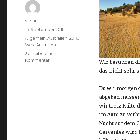
Autor
stefan
Veröffentlicht
16. September 2016
am
Kategorien
Allgemein
,
Australien_2016
,
West Australien
Schreibe einen
zu
Kommentar
Wir besuchen di
Pinnacles
das nicht sehr 
16.09.2016
Da wir morgen 
abgeben müssen
wir trotz Kälte d
im Auto zu verb
Nacht auf dem 
Cervantes wird 