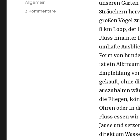
Kategorien
Allgemein
unseren Garten 
zu
3 Kommentare
Sträuchern herv
Kalbarri,
großen Vögel zu
15.09.2016
8 km Loop, der 
Fluss hinunter f
umhafte Ausblic
Form von hunder
ist ein Albtraum
Empfehlung von 
gekauft, ohne di
auszuhalten wä
die Fliegen, kön
Ohren oder in d
Fluss essen wir
Jause und setze
direkt am Wasse