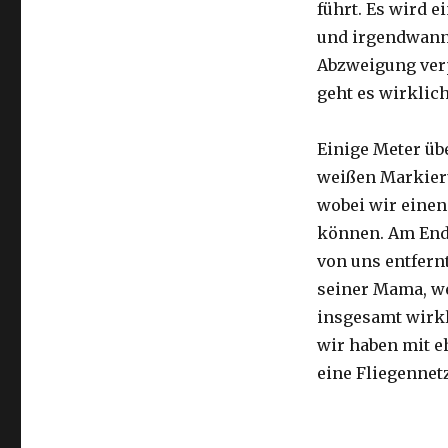
führt. Es wird e
und irgendwann 
Abzweigung ver
geht es wirklic
Einige Meter üb
weißen Markier
wobei wir eine
können. Am Ende
von uns entfernt
seiner Mama, we
insgesamt wirkl
wir haben mit e
eine Fliegennetz