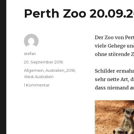
Perth Zoo 20.09.
Der Zoo von Per
viele Gehege un
Autor
stefan
ohne störende Z
Veröffentlicht
20. September 2016
am
Kategorien
Allgemein
,
Australien_2016
,
Schilder ermah
West Australien
sehr nette Art, 
zu
1 Kommentar
dass niemand a
Perth
Zoo
20.09.2016