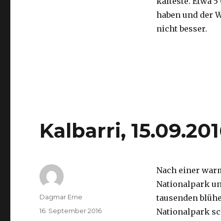
kälteste. Etwa 5
haben und der 
nicht besser.
Kalbarri, 15.09.20
Nach einer war
Nationalpark un
Autor
Dagmar Erne
tausenden blüh
Veröffentlicht
16. September 2016
Nationalpark sc
am