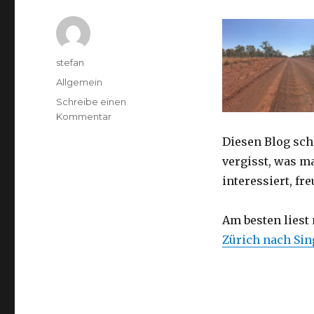
Autor
stefan
Kategorien
Allgemein
Schreibe einen
zu
Kommentar
Australien
Diesen Blog sch
2016
–
vergisst, was m
von
interessiert, f
Darwin
nach
Perth
Am besten liest
Zürich nach Si