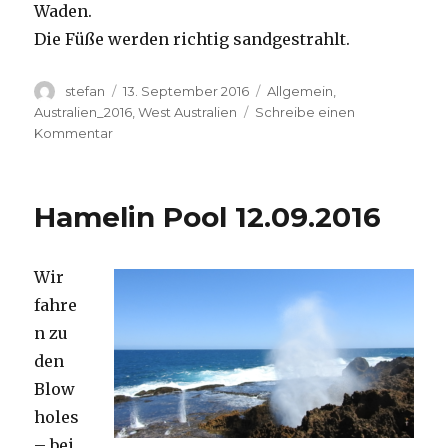
Waden.
Die Füße werden richtig sandgestrahlt.
Autor
Veröffentlicht
Kategorien
stefan
13. September 2016
Allgemein
,
am
Australien_2016
,
West Australien
Schreibe einen
zu
Kommentar
Cape
Range
13.09.2016
Hamelin Pool 12.09.2016
Wir
fahre
n zu
den
Blow
holes
– bei