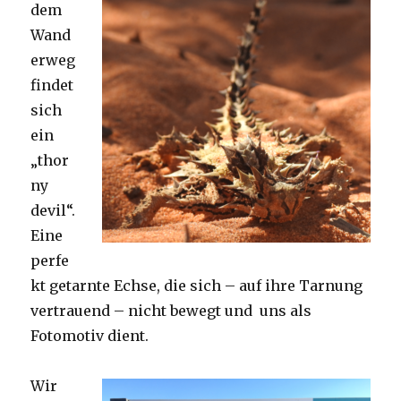
dem
Wand
erweg
findet
sich
ein
„thor
ny
devil“.
Eine
perfe
kt getarnte Echse, die sich – auf ihre Tarnung
vertrauend – nicht bewegt und uns als
Fotomotiv dient.
Wir