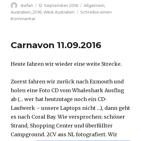
Autor
Veröffentlicht
Kategorien
stefan
12. September 2016
Allgemein
,
am
Australien_2016
,
West Australien
Schreibe einen
zu
Kommentar
Hamelin
Pool
12.09.2016
Carnavon 11.09.2016
Heute fahren wir wieder eine weite Strecke.
Zuerst fahren wir zurück nach Exmouth und
holen eine Foto CD vom Whaleshark Ausflug
ab (… wer hat heutzutage noch ein CD-
Laufwerk – unsere Laptops nicht …), dann geht
es nach Coral Bay. Wie versprochen: schöner
Strand, Shopping Center und überfüllter
Campground.
2CV aus NL fotografiert. Wir