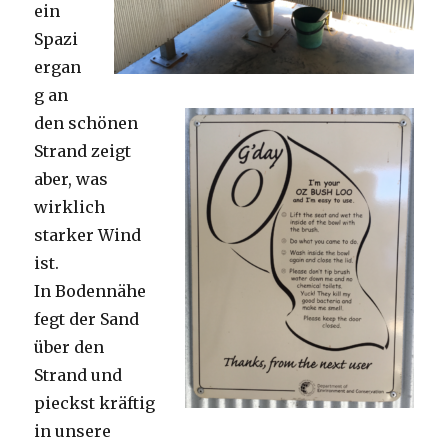
ein
Spazi
ergan
g an
den schönen
Strand zeigt
aber, was
wirklich
starker Wind
ist.
In Bodennähe
fegt der Sand
über den
Strand und
pieckst kräftig
in unsere