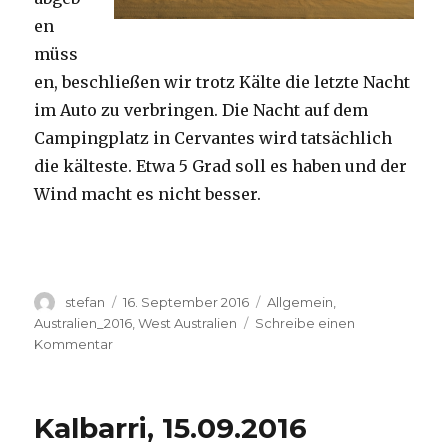
en
müss
en, beschließen wir trotz Kälte die letzte Nacht
im Auto zu verbringen. Die Nacht auf dem
Campingplatz in Cervantes wird tatsächlich
die kälteste. Etwa 5 Grad soll es haben und der
Wind macht es nicht besser.
Autor
Veröffentlicht
Kategorien
stefan
16. September 2016
Allgemein
,
am
Australien_2016
,
West Australien
Schreibe einen
zu
Kommentar
Pinnacles
16.09.2016
Kalbarri, 15.09.2016