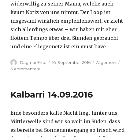
widerwillig zu seiner Mama, welche auch
kaum Notiz von uns nimmt. Der Loop ist
insgesamt wirklich empfehlenswert, er zieht
sich allerdings etwas – wir haben mit eher
flottem Tempo über drei Stunden gebraucht –
und eine Fliegennetz ist ein must have.
Autor
Veröffentlicht
Kategorien
Dagmar Erne
16. September 2016
Allgemein
am
zu
3 Kommentare
Kalbarri,
15.09.2016
Kalbarri 14.09.2016
Eine besonders kalte Nacht liegt hinter uns.
Mittlerweile sind wir so weit im Süden, dass
es bereits bei Sonnenuntergang so frisch wird,