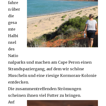
fahre
n über
die
gesa
mte
Halbi
nsel
des
Natio
nalparks und machen am Cape Peron einen
Strandspaziergang, auf dem wir schöne
Muscheln und eine riesige Kormoran-Kolonie
entdecken.
Die zusammentreffenden Strömungen
scheinen ihnen viel Futter zu bringen.
Auf