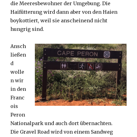
die Meeresbewohner der Umgebung. Die
Haifütterung wird dann aber von den Haien
boykottiert, weil sie anscheinend nicht
hungrig sind.
Ansch
ließen
d
wolle
n wir
in den
Franc
ois
Peron
Nationalpark und auch dort übernachten.
Die Gravel Road wird von einem Sandweg