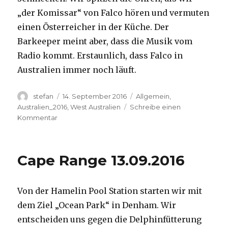
„der Komissar“ von Falco hören und vermuten
einen Österreicher in der Küche. Der
Barkeeper meint aber, dass die Musik vom
Radio kommt. Erstaunlich, dass Falco in
Australien immer noch läuft.
Autor
Veröffentlicht
Kategorien
stefan
14. September 2016
Allgemein
,
am
Australien_2016
,
West Australien
Schreibe einen
zu
Kommentar
Kalbarri
14.09.2016
Cape Range 13.09.2016
Von der Hamelin Pool Station starten wir mit
dem Ziel „Ocean Park“ in Denham. Wir
entscheiden uns gegen die Delphinfütterung