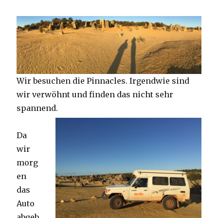
Wir besuchen die Pinnacles. Irgendwie sind
wir verwöhnt und finden das nicht sehr
spannend.
Da
wir
morg
en
das
Auto
abgeb