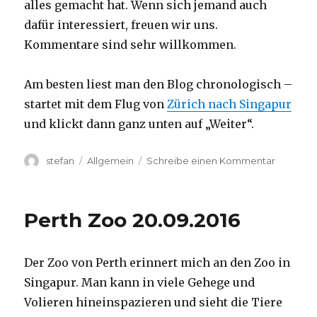
alles gemacht hat. Wenn sich jemand auch
dafür interessiert, freuen wir uns.
Kommentare sind sehr willkommen.
Am besten liest man den Blog chronologisch –
startet mit dem Flug von
Zürich nach Singapur
und klickt dann ganz unten auf „Weiter“.
Autor
Kategorien
zu
stefan
Allgemein
Schreibe einen Kommentar
Australie
2016
–
Perth Zoo 20.09.2016
von
Darwin
nach
Der Zoo von Perth erinnert mich an den Zoo in
Perth
Singapur. Man kann in viele Gehege und
Volieren hineinspazieren und sieht die Tiere