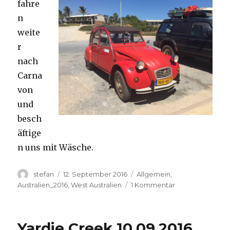
fahre
n
weite
r
nach
Carna
von
und
besch
äftige
n uns mit Wäsche.
Autor
Veröffentlicht
Kategorien
stefan
12. September 2016
Allgemein
,
am
zu
Australien_2016
,
West Australien
1 Kommentar
Carnavon
11.09.2016
Yardie Creek 10.09.2016