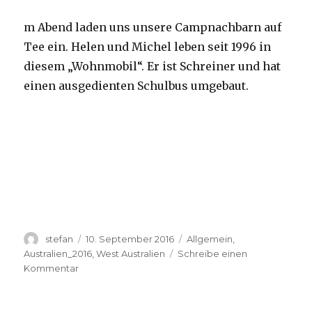
m Abend laden uns unsere Campnachbarn auf
Tee ein. Helen und Michel leben seit 1996 in
diesem „Wohnmobil“. Er ist Schreiner und hat
einen ausgedienten Schulbus umgebaut.
Autor
Veröffentlicht
Kategorien
stefan
10. September 2016
Allgemein
,
am
Australien_2016
,
West Australien
Schreibe einen
zu
Kommentar
Yardie
Creek
10.09.2016