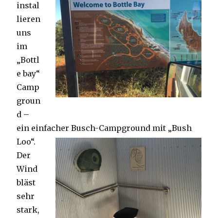
instal
lieren
uns
im
„Bottl
e bay“
Camp
groun
d –
ein einfacher Busch-Campground mit „Bush
Loo“.
Der
Wind
bläst
sehr
stark,