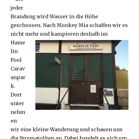
jeder
Brandung wird Wasser in die Höhe
geschossen. Nach Monkey Mia schaffen wir es
nicht mehr und kampieren deshalb im
Hame
lin
Pool
Carav
anpar
k.
Dort
unter
nehm
en
wir eine kleine Wanderung und schauen uns
die Stromatoliten an. Dabei handelt es sich um