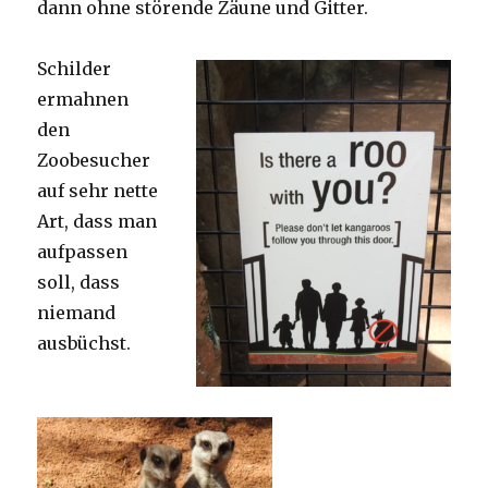
dann ohne störende Zäune und Gitter.
Schilder
ermahnen
den
Zoobesucher
auf sehr nette
Art, dass man
aufpassen
soll, dass
niemand
ausbüchst.