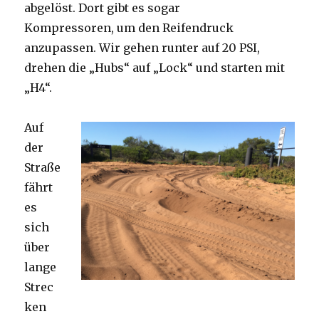
abgelöst. Dort gibt es sogar
Kompressoren, um den Reifendruck
anzupassen. Wir gehen runter auf 20 PSI,
drehen die „Hubs“ auf „Lock“ und starten mit
„H4“.
Auf
der
Straße
fährt
es
sich
über
lange
Strec
ken