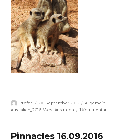
Autor
Veröffentlicht
Kategorien
stefan
20. September 2016
Allgemein
,
am
zu
Australien_2016
,
West Australien
1 Kommentar
Perth
Zoo
20.09.2016
Pinnacles 16.09.2016