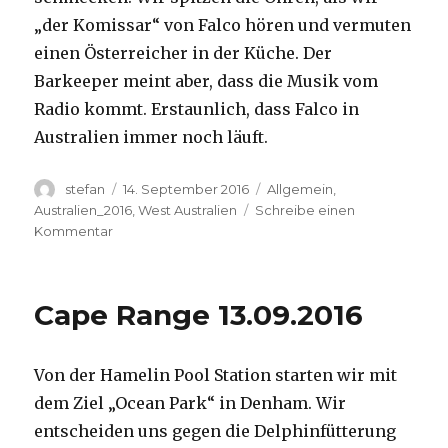
„der Komissar“ von Falco hören und vermuten
einen Österreicher in der Küche. Der
Barkeeper meint aber, dass die Musik vom
Radio kommt. Erstaunlich, dass Falco in
Australien immer noch läuft.
Autor
Veröffentlicht
Kategorien
stefan
14. September 2016
Allgemein
,
am
Australien_2016
,
West Australien
Schreibe einen
zu
Kommentar
Kalbarri
14.09.2016
Cape Range 13.09.2016
Von der Hamelin Pool Station starten wir mit
dem Ziel „Ocean Park“ in Denham. Wir
entscheiden uns gegen die Delphinfütterung