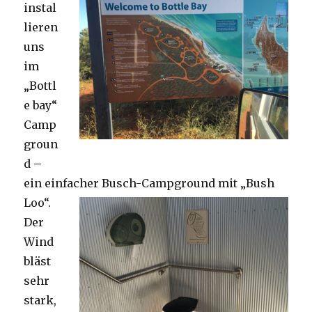
instal
lieren
uns
im
„Bottl
e bay“
Camp
groun
d –
ein einfacher Busch-Campground mit „Bush
Loo“.
Der
Wind
bläst
sehr
stark,