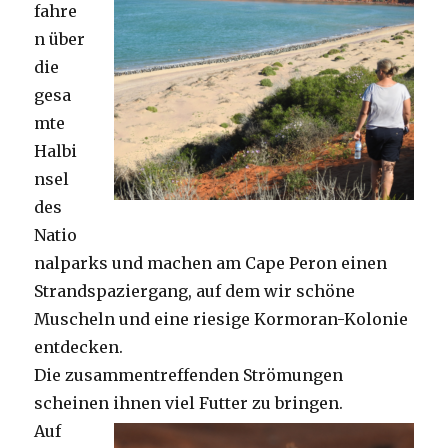
fahre
n über
die
gesa
mte
Halbi
nsel
des
Natio
nalparks und machen am Cape Peron einen
Strandspaziergang, auf dem wir schöne
Muscheln und eine riesige Kormoran-Kolonie
entdecken.
Die zusammentreffenden Strömungen
scheinen ihnen viel Futter zu bringen.
Auf