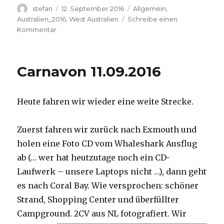
Autor
Veröffentlicht
Kategorien
stefan
12. September 2016
Allgemein
,
am
Australien_2016
,
West Australien
Schreibe einen
zu
Kommentar
Hamelin
Pool
12.09.2016
Carnavon 11.09.2016
Heute fahren wir wieder eine weite Strecke.
Zuerst fahren wir zurück nach Exmouth und
holen eine Foto CD vom Whaleshark Ausflug
ab (… wer hat heutzutage noch ein CD-
Laufwerk – unsere Laptops nicht …), dann geht
es nach Coral Bay. Wie versprochen: schöner
Strand, Shopping Center und überfüllter
Campground.
2CV aus NL fotografiert. Wir