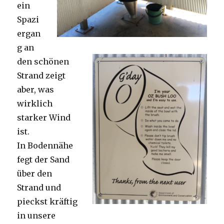
ein
Spazi
ergan
g an
den schönen
Strand zeigt
aber, was
wirklich
starker Wind
ist.
In Bodennähe
fegt der Sand
über den
Strand und
pieckst kräftig
in unsere