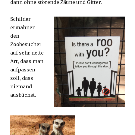
dann ohne störende Zäune und Gitter.
Schilder
ermahnen
den
Zoobesucher
auf sehr nette
Art, dass man
aufpassen
soll, dass
niemand
ausbüchst.