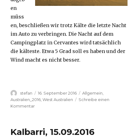
en
müss
en, beschließen wir trotz Kälte die letzte Nacht
im Auto zu verbringen. Die Nacht auf dem
Campingplatz in Cervantes wird tatsächlich
die kälteste. Etwa 5 Grad soll es haben und der
Wind macht es nicht besser.
Autor
Veröffentlicht
Kategorien
stefan
16. September 2016
Allgemein
,
am
Australien_2016
,
West Australien
Schreibe einen
zu
Kommentar
Pinnacles
16.09.2016
Kalbarri, 15.09.2016