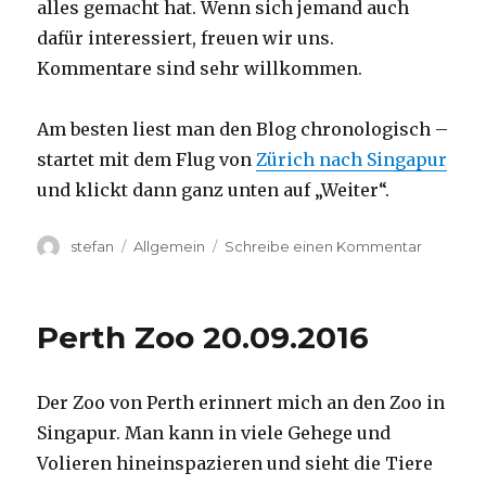
alles gemacht hat. Wenn sich jemand auch
dafür interessiert, freuen wir uns.
Kommentare sind sehr willkommen.
Am besten liest man den Blog chronologisch –
startet mit dem Flug von
Zürich nach Singapur
und klickt dann ganz unten auf „Weiter“.
Autor
Kategorien
zu
stefan
Allgemein
Schreibe einen Kommentar
Australie
2016
–
Perth Zoo 20.09.2016
von
Darwin
nach
Der Zoo von Perth erinnert mich an den Zoo in
Perth
Singapur. Man kann in viele Gehege und
Volieren hineinspazieren und sieht die Tiere