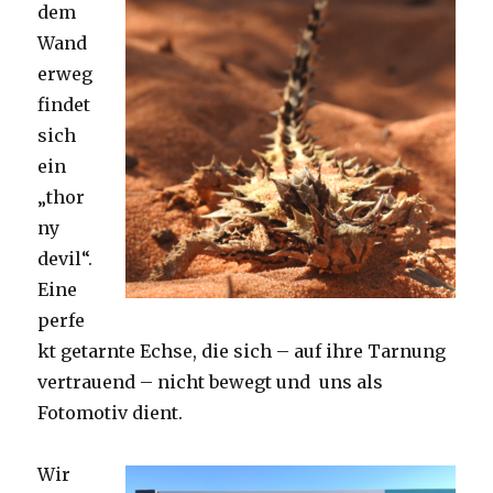
dem
Wand
erweg
findet
sich
ein
„thor
ny
devil“.
Eine
perfe
kt getarnte Echse, die sich – auf ihre Tarnung
vertrauend – nicht bewegt und uns als
Fotomotiv dient.
Wir