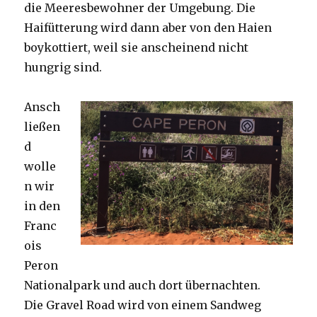
die Meeresbewohner der Umgebung. Die
Haifütterung wird dann aber von den Haien
boykottiert, weil sie anscheinend nicht
hungrig sind.
Ansch
ließen
d
wolle
n wir
in den
Franc
ois
Peron
Nationalpark und auch dort übernachten.
Die Gravel Road wird von einem Sandweg