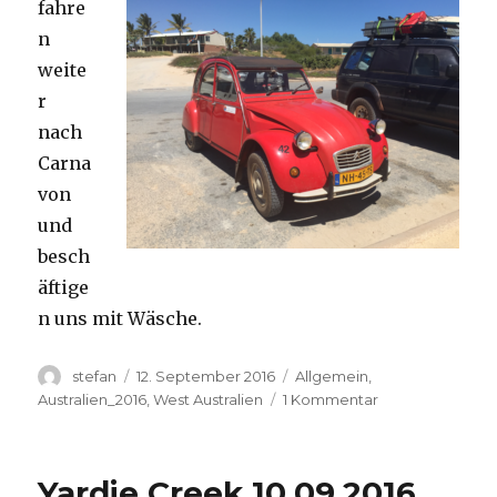
fahre
n
weite
r
nach
Carna
von
und
besch
äftige
n uns mit Wäsche.
Autor
Veröffentlicht
Kategorien
stefan
12. September 2016
Allgemein
,
am
zu
Australien_2016
,
West Australien
1 Kommentar
Carnavon
11.09.2016
Yardie Creek 10.09.2016