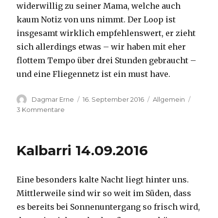
widerwillig zu seiner Mama, welche auch
kaum Notiz von uns nimmt. Der Loop ist
insgesamt wirklich empfehlenswert, er zieht
sich allerdings etwas – wir haben mit eher
flottem Tempo über drei Stunden gebraucht –
und eine Fliegennetz ist ein must have.
Autor
Veröffentlicht
Kategorien
Dagmar Erne
16. September 2016
Allgemein
am
zu
3 Kommentare
Kalbarri,
15.09.2016
Kalbarri 14.09.2016
Eine besonders kalte Nacht liegt hinter uns.
Mittlerweile sind wir so weit im Süden, dass
es bereits bei Sonnenuntergang so frisch wird,