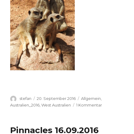
Autor
Veröffentlicht
Kategorien
stefan
20. September 2016
Allgemein
,
am
zu
Australien_2016
,
West Australien
1 Kommentar
Perth
Zoo
20.09.2016
Pinnacles 16.09.2016