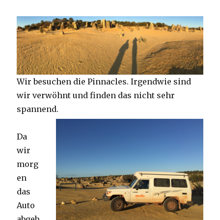
Wir besuchen die Pinnacles. Irgendwie sind
wir verwöhnt und finden das nicht sehr
spannend.
Da
wir
morg
en
das
Auto
abgeb