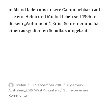
m Abend laden uns unsere Campnachbarn auf
Tee ein. Helen und Michel leben seit 1996 in
diesem „Wohnmobil“. Er ist Schreiner und hat
einen ausgedienten Schulbus umgebaut.
Autor
Veröffentlicht
Kategorien
stefan
10. September 2016
Allgemein
,
am
Australien_2016
,
West Australien
Schreibe einen
zu
Kommentar
Yardie
Creek
10.09.2016