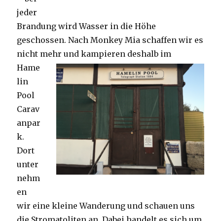
jeder
Brandung wird Wasser in die Höhe
geschossen. Nach Monkey Mia schaffen wir es
nicht mehr und kampieren deshalb im
Hame
lin
Pool
Carav
anpar
k.
Dort
unter
nehm
en
wir eine kleine Wanderung und schauen uns
die Stromatoliten an. Dabei handelt es sich um