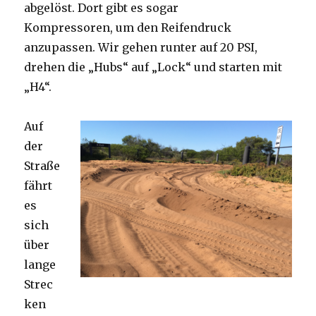
abgelöst. Dort gibt es sogar
Kompressoren, um den Reifendruck
anzupassen. Wir gehen runter auf 20 PSI,
drehen die „Hubs“ auf „Lock“ und starten mit
„H4“.
Auf
der
Straße
fährt
es
sich
über
lange
Strec
ken