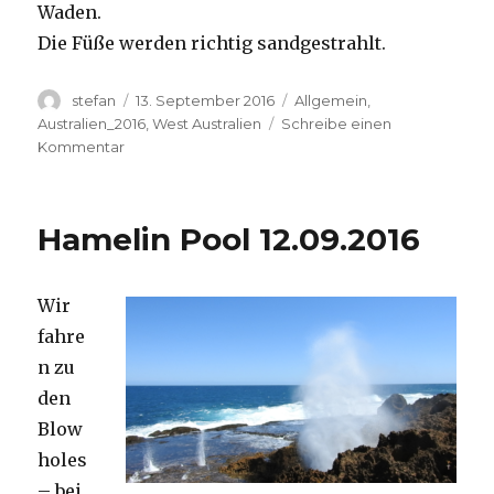
Waden.
Die Füße werden richtig sandgestrahlt.
Autor
Veröffentlicht
Kategorien
stefan
13. September 2016
Allgemein
,
am
Australien_2016
,
West Australien
Schreibe einen
zu
Kommentar
Cape
Range
13.09.2016
Hamelin Pool 12.09.2016
Wir
fahre
n zu
den
Blow
holes
– bei