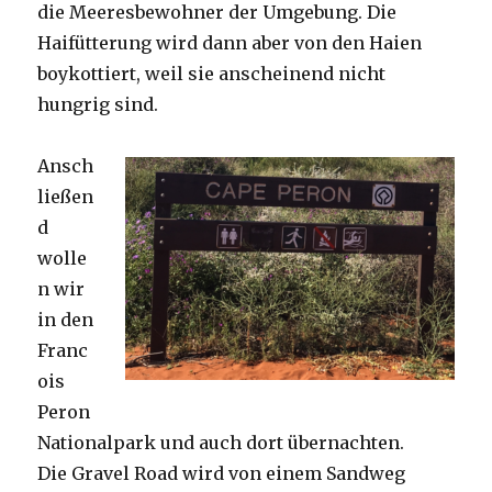
die Meeresbewohner der Umgebung. Die
Haifütterung wird dann aber von den Haien
boykottiert, weil sie anscheinend nicht
hungrig sind.
Ansch
ließen
d
wolle
n wir
in den
Franc
ois
Peron
Nationalpark und auch dort übernachten.
Die Gravel Road wird von einem Sandweg