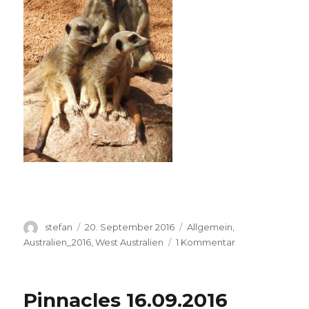
Autor
Veröffentlicht
Kategorien
stefan
20. September 2016
Allgemein
,
am
zu
Australien_2016
,
West Australien
1 Kommentar
Perth
Zoo
20.09.2016
Pinnacles 16.09.2016