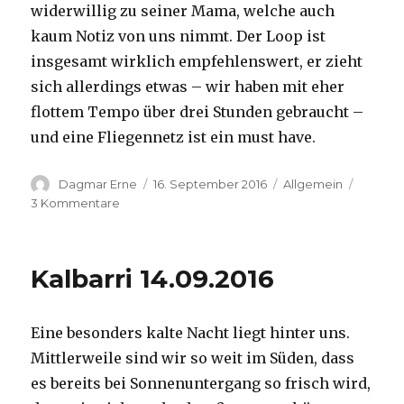
widerwillig zu seiner Mama, welche auch
kaum Notiz von uns nimmt. Der Loop ist
insgesamt wirklich empfehlenswert, er zieht
sich allerdings etwas – wir haben mit eher
flottem Tempo über drei Stunden gebraucht –
und eine Fliegennetz ist ein must have.
Autor
Veröffentlicht
Kategorien
Dagmar Erne
16. September 2016
Allgemein
am
zu
3 Kommentare
Kalbarri,
15.09.2016
Kalbarri 14.09.2016
Eine besonders kalte Nacht liegt hinter uns.
Mittlerweile sind wir so weit im Süden, dass
es bereits bei Sonnenuntergang so frisch wird,