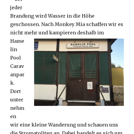
jeder
Brandung wird Wasser in die Höhe
geschossen. Nach Monkey Mia schaffen wir es
nicht mehr und kampieren deshalb im
Hame
lin
Pool
Carav
anpar
k.
Dort
unter
nehm
en
wir eine kleine Wanderung und schauen uns
die Stromatoliten an. Dabei handelt es sich um