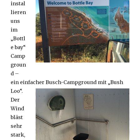
instal
lieren
uns
im
„Bottl
e bay“
Camp
groun
d –
ein einfacher Busch-Campground mit „Bush
Loo“.
Der
Wind
bläst
sehr
stark,