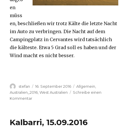
en
müss
en, beschließen wir trotz Kälte die letzte Nacht
im Auto zu verbringen. Die Nacht auf dem
Campingplatz in Cervantes wird tatsächlich
die kälteste. Etwa 5 Grad soll es haben und der
Wind macht es nicht besser.
Autor
Veröffentlicht
Kategorien
stefan
16. September 2016
Allgemein
,
am
Australien_2016
,
West Australien
Schreibe einen
zu
Kommentar
Pinnacles
16.09.2016
Kalbarri, 15.09.2016