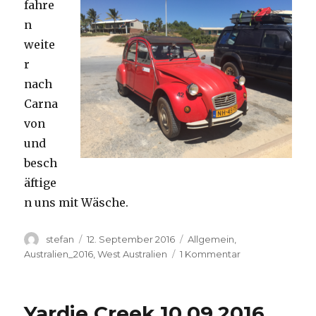
fahre
n
weite
r
nach
Carna
von
und
besch
äftige
n uns mit Wäsche.
Autor
Veröffentlicht
Kategorien
stefan
12. September 2016
Allgemein
,
am
zu
Australien_2016
,
West Australien
1 Kommentar
Carnavon
11.09.2016
Yardie Creek 10.09.2016