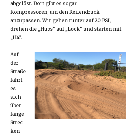
abgelöst. Dort gibt es sogar
Kompressoren, um den Reifendruck
anzupassen. Wir gehen runter auf 20 PSI,
drehen die „Hubs“ auf „Lock“ und starten mit
„H4“.
Auf
der
Straße
fährt
es
sich
über
lange
Strec
ken