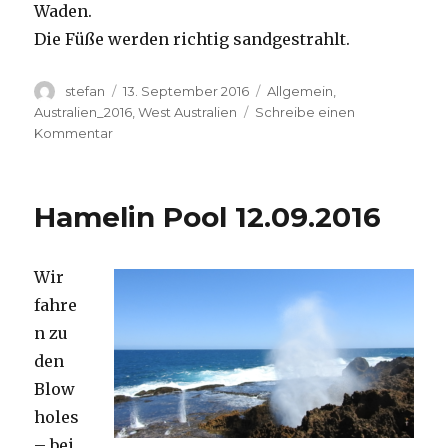
Waden.
Die Füße werden richtig sandgestrahlt.
Autor
Veröffentlicht
Kategorien
stefan
13. September 2016
Allgemein
,
am
Australien_2016
,
West Australien
Schreibe einen
zu
Kommentar
Cape
Range
13.09.2016
Hamelin Pool 12.09.2016
Wir
fahre
n zu
den
Blow
holes
– bei