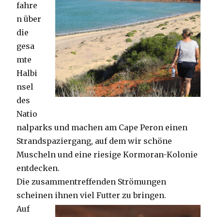
fahre
n über
die
gesa
mte
Halbi
nsel
des
Natio
nalparks und machen am Cape Peron einen
Strandspaziergang, auf dem wir schöne
Muscheln und eine riesige Kormoran-Kolonie
entdecken.
Die zusammentreffenden Strömungen
scheinen ihnen viel Futter zu bringen.
Auf