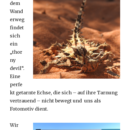
dem
Wand
erweg
findet
sich
ein
„thor
ny
devil“.
Eine
perfe
kt getarnte Echse, die sich – auf ihre Tarnung
vertrauend – nicht bewegt und uns als
Fotomotiv dient.
Wir