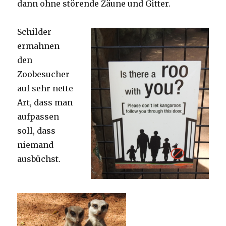
dann ohne störende Zäune und Gitter.
Schilder
ermahnen
den
Zoobesucher
auf sehr nette
Art, dass man
aufpassen
soll, dass
niemand
ausbüchst.