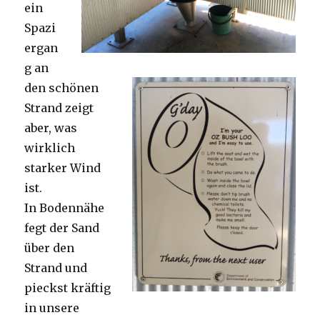
ein
Spazi
ergan
g an
den schönen
Strand zeigt
aber, was
wirklich
starker Wind
ist.
In Bodennähe
fegt der Sand
über den
Strand und
pieckst kräftig
in unsere