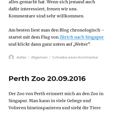
alles gemacht hat. Wenn sich jemand auch
dafür interessiert, freuen wir uns.
Kommentare sind sehr willkommen.
Am besten liest man den Blog chronologisch –
startet mit dem Flug von
Zürich nach Singapur
und klickt dann ganz unten auf „Weiter“.
Autor
Kategorien
zu
stefan
Allgemein
Schreibe einen Kommentar
Australie
2016
–
Perth Zoo 20.09.2016
von
Darwin
nach
Der Zoo von Perth erinnert mich an den Zoo in
Perth
Singapur. Man kann in viele Gehege und
Volieren hineinspazieren und sieht die Tiere