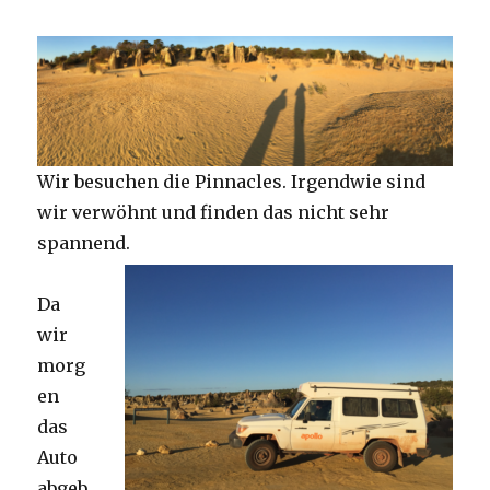
Wir besuchen die Pinnacles. Irgendwie sind
wir verwöhnt und finden das nicht sehr
spannend.
Da
wir
morg
en
das
Auto
abgeb