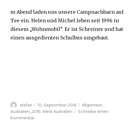
m Abend laden uns unsere Campnachbarn auf
Tee ein. Helen und Michel leben seit 1996 in
diesem „Wohnmobil“. Er ist Schreiner und hat
einen ausgedienten Schulbus umgebaut.
Autor
Veröffentlicht
Kategorien
stefan
10. September 2016
Allgemein
,
am
Australien_2016
,
West Australien
Schreibe einen
zu
Kommentar
Yardie
Creek
10.09.2016