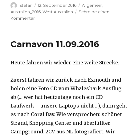
Autor
Veröffentlicht
Kategorien
stefan
12. September 2016
Allgemein
,
am
Australien_2016
,
West Australien
Schreibe einen
zu
Kommentar
Hamelin
Pool
12.09.2016
Carnavon 11.09.2016
Heute fahren wir wieder eine weite Strecke.
Zuerst fahren wir zurück nach Exmouth und
holen eine Foto CD vom Whaleshark Ausflug
ab (… wer hat heutzutage noch ein CD-
Laufwerk – unsere Laptops nicht …), dann geht
es nach Coral Bay. Wie versprochen: schöner
Strand, Shopping Center und überfüllter
Campground.
2CV aus NL fotografiert. Wir