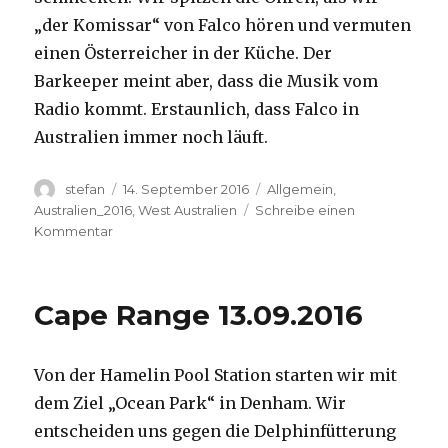
„der Komissar“ von Falco hören und vermuten
einen Österreicher in der Küche. Der
Barkeeper meint aber, dass die Musik vom
Radio kommt. Erstaunlich, dass Falco in
Australien immer noch läuft.
Autor
Veröffentlicht
Kategorien
stefan
14. September 2016
Allgemein
,
am
Australien_2016
,
West Australien
Schreibe einen
zu
Kommentar
Kalbarri
14.09.2016
Cape Range 13.09.2016
Von der Hamelin Pool Station starten wir mit
dem Ziel „Ocean Park“ in Denham. Wir
entscheiden uns gegen die Delphinfütterung