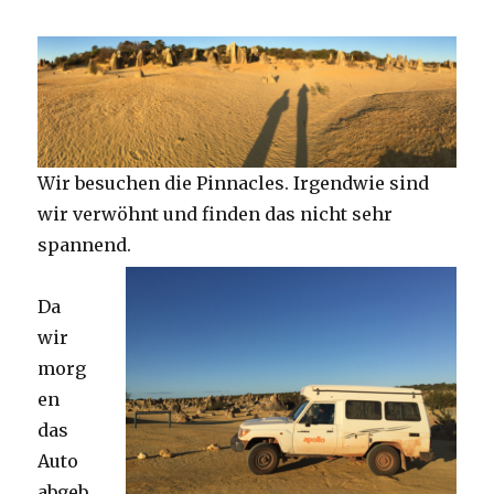
Wir besuchen die Pinnacles. Irgendwie sind
wir verwöhnt und finden das nicht sehr
spannend.
Da
wir
morg
en
das
Auto
abgeb