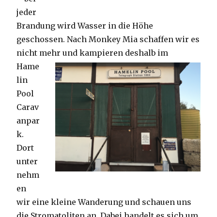
jeder
Brandung wird Wasser in die Höhe
geschossen. Nach Monkey Mia schaffen wir es
nicht mehr und kampieren deshalb im
Hame
lin
Pool
Carav
anpar
k.
Dort
unter
nehm
en
wir eine kleine Wanderung und schauen uns
die Stromatoliten an. Dabei handelt es sich um