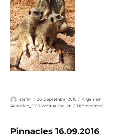
Autor
Veröffentlicht
Kategorien
stefan
20. September 2016
Allgemein
,
am
zu
Australien_2016
,
West Australien
1 Kommentar
Perth
Zoo
20.09.2016
Pinnacles 16.09.2016