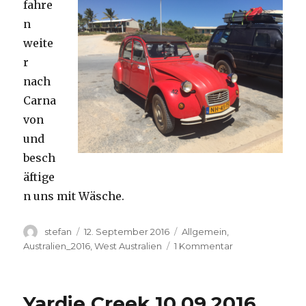
fahre
n
weite
r
nach
Carna
von
und
besch
äftige
n uns mit Wäsche.
Autor
Veröffentlicht
Kategorien
stefan
12. September 2016
Allgemein
,
am
zu
Australien_2016
,
West Australien
1 Kommentar
Carnavon
11.09.2016
Yardie Creek 10.09.2016