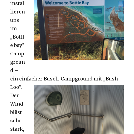
instal
lieren
uns
im
„Bottl
e bay“
Camp
groun
d –
ein einfacher Busch-Campground mit „Bush
Loo“.
Der
Wind
bläst
sehr
stark,