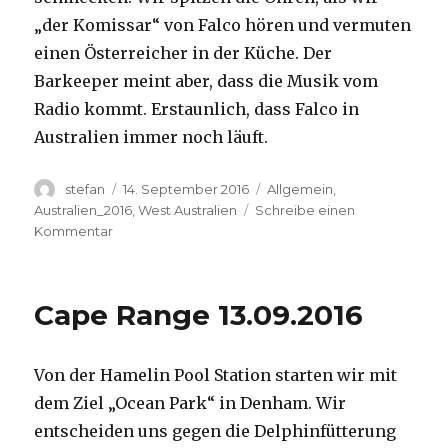
„der Komissar“ von Falco hören und vermuten
einen Österreicher in der Küche. Der
Barkeeper meint aber, dass die Musik vom
Radio kommt. Erstaunlich, dass Falco in
Australien immer noch läuft.
Autor
Veröffentlicht
Kategorien
stefan
14. September 2016
Allgemein
,
am
Australien_2016
,
West Australien
Schreibe einen
zu
Kommentar
Kalbarri
14.09.2016
Cape Range 13.09.2016
Von der Hamelin Pool Station starten wir mit
dem Ziel „Ocean Park“ in Denham. Wir
entscheiden uns gegen die Delphinfütterung