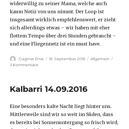
widerwillig zu seiner Mama, welche auch
kaum Notiz von uns nimmt. Der Loop ist
insgesamt wirklich empfehlenswert, er zieht
sich allerdings etwas – wir haben mit eher
flottem Tempo über drei Stunden gebraucht –
und eine Fliegennetz ist ein must have.
Autor
Veröffentlicht
Kategorien
Dagmar Erne
16. September 2016
Allgemein
am
zu
3 Kommentare
Kalbarri,
15.09.2016
Kalbarri 14.09.2016
Eine besonders kalte Nacht liegt hinter uns.
Mittlerweile sind wir so weit im Süden, dass
es bereits bei Sonnenuntergang so frisch wird,