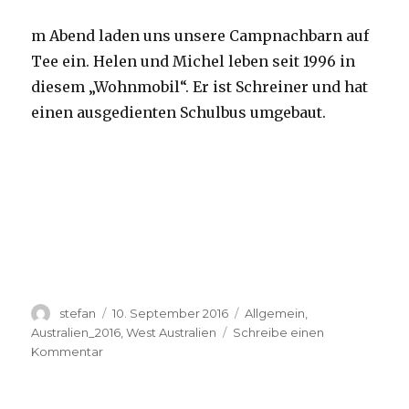
m Abend laden uns unsere Campnachbarn auf
Tee ein. Helen und Michel leben seit 1996 in
diesem „Wohnmobil“. Er ist Schreiner und hat
einen ausgedienten Schulbus umgebaut.
Autor
Veröffentlicht
Kategorien
stefan
10. September 2016
Allgemein
,
am
Australien_2016
,
West Australien
Schreibe einen
zu
Kommentar
Yardie
Creek
10.09.2016