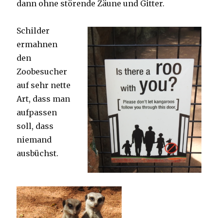
dann ohne störende Zäune und Gitter.
Schilder
ermahnen
den
Zoobesucher
auf sehr nette
Art, dass man
aufpassen
soll, dass
niemand
ausbüchst.