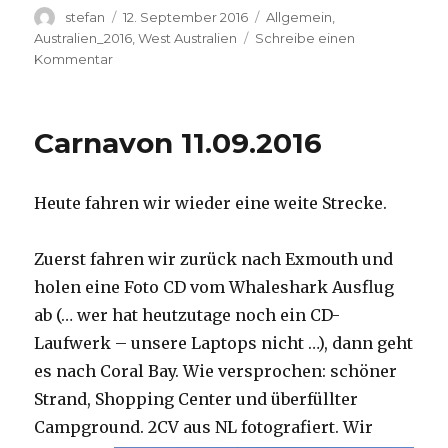
Autor
Veröffentlicht
Kategorien
stefan
12. September 2016
Allgemein
,
am
Australien_2016
,
West Australien
Schreibe einen
zu
Kommentar
Hamelin
Pool
12.09.2016
Carnavon 11.09.2016
Heute fahren wir wieder eine weite Strecke.
Zuerst fahren wir zurück nach Exmouth und
holen eine Foto CD vom Whaleshark Ausflug
ab (… wer hat heutzutage noch ein CD-
Laufwerk – unsere Laptops nicht …), dann geht
es nach Coral Bay. Wie versprochen: schöner
Strand, Shopping Center und überfüllter
Campground.
2CV aus NL fotografiert. Wir