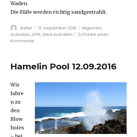
Waden.
Die Füße werden richtig sandgestrahlt.
Autor
Veröffentlicht
Kategorien
stefan
13. September 2016
Allgemein
,
am
Australien_2016
,
West Australien
Schreibe einen
zu
Kommentar
Cape
Range
13.09.2016
Hamelin Pool 12.09.2016
Wir
fahre
n zu
den
Blow
holes
– bei