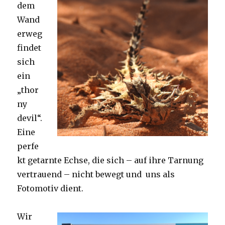
dem
Wand
erweg
findet
sich
ein
„thor
ny
devil“.
Eine
perfe
kt getarnte Echse, die sich – auf ihre Tarnung
vertrauend – nicht bewegt und uns als
Fotomotiv dient.
Wir