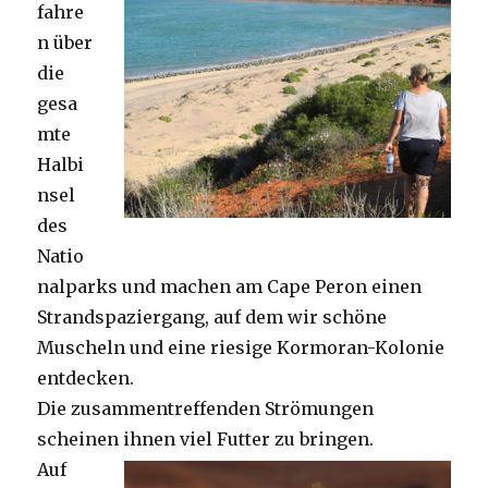
fahre
n über
die
gesa
mte
Halbi
nsel
des
Natio
nalparks und machen am Cape Peron einen
Strandspaziergang, auf dem wir schöne
Muscheln und eine riesige Kormoran-Kolonie
entdecken.
Die zusammentreffenden Strömungen
scheinen ihnen viel Futter zu bringen.
Auf