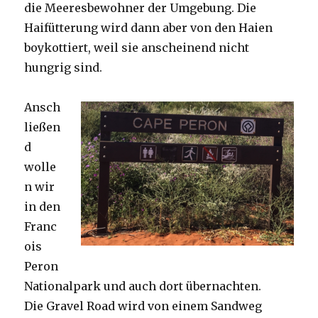
die Meeresbewohner der Umgebung. Die
Haifütterung wird dann aber von den Haien
boykottiert, weil sie anscheinend nicht
hungrig sind.
Ansch
ließen
d
wolle
n wir
in den
Franc
ois
Peron
Nationalpark und auch dort übernachten.
Die Gravel Road wird von einem Sandweg