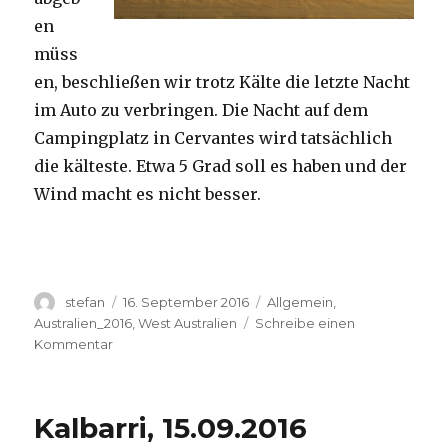
en
müss
en, beschließen wir trotz Kälte die letzte Nacht
im Auto zu verbringen. Die Nacht auf dem
Campingplatz in Cervantes wird tatsächlich
die kälteste. Etwa 5 Grad soll es haben und der
Wind macht es nicht besser.
Autor
Veröffentlicht
Kategorien
stefan
16. September 2016
Allgemein
,
am
Australien_2016
,
West Australien
Schreibe einen
zu
Kommentar
Pinnacles
16.09.2016
Kalbarri, 15.09.2016