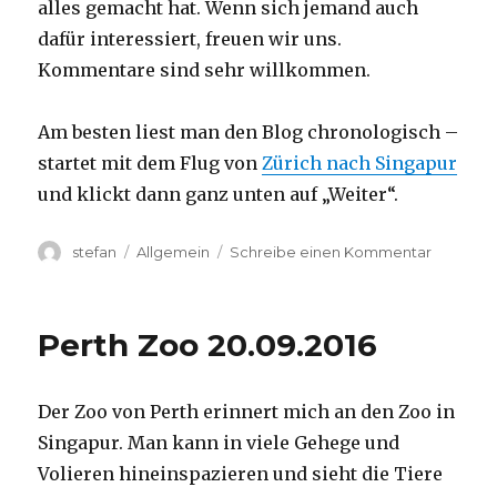
alles gemacht hat. Wenn sich jemand auch
dafür interessiert, freuen wir uns.
Kommentare sind sehr willkommen.
Am besten liest man den Blog chronologisch –
startet mit dem Flug von
Zürich nach Singapur
und klickt dann ganz unten auf „Weiter“.
Autor
Kategorien
zu
stefan
Allgemein
Schreibe einen Kommentar
Australie
2016
–
Perth Zoo 20.09.2016
von
Darwin
nach
Der Zoo von Perth erinnert mich an den Zoo in
Perth
Singapur. Man kann in viele Gehege und
Volieren hineinspazieren und sieht die Tiere