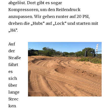
abgelöst. Dort gibt es sogar
Kompressoren, um den Reifendruck
anzupassen. Wir gehen runter auf 20 PSI,
drehen die „Hubs“ auf „Lock“ und starten mit
„H4“.
Auf
der
Straße
fährt
es
sich
über
lange
Strec
ken