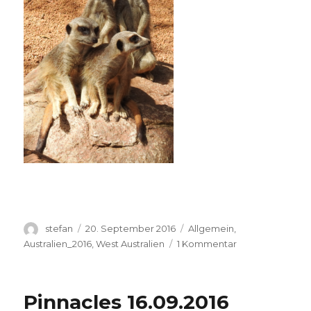
Autor
Veröffentlicht
Kategorien
stefan
20. September 2016
Allgemein
,
am
zu
Australien_2016
,
West Australien
1 Kommentar
Perth
Zoo
20.09.2016
Pinnacles 16.09.2016