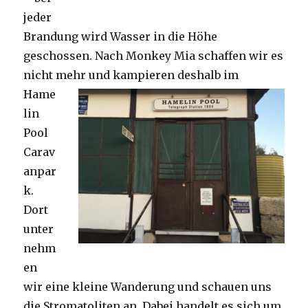
jeder
Brandung wird Wasser in die Höhe
geschossen. Nach Monkey Mia schaffen wir es
nicht mehr und kampieren deshalb im
Hame
lin
Pool
Carav
anpar
k.
Dort
unter
nehm
en
wir eine kleine Wanderung und schauen uns
die Stromatoliten an. Dabei handelt es sich um