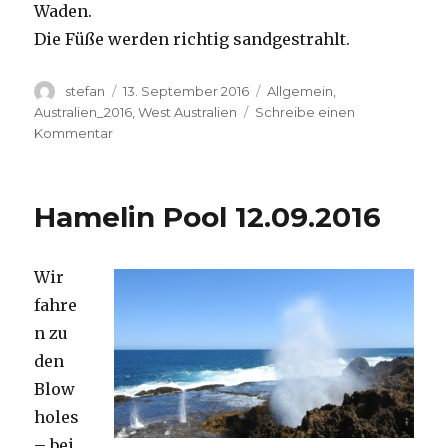
Waden.
Die Füße werden richtig sandgestrahlt.
Autor
Veröffentlicht
Kategorien
stefan
13. September 2016
Allgemein
,
am
Australien_2016
,
West Australien
Schreibe einen
zu
Kommentar
Cape
Range
13.09.2016
Hamelin Pool 12.09.2016
Wir
fahre
n zu
den
Blow
holes
– bei