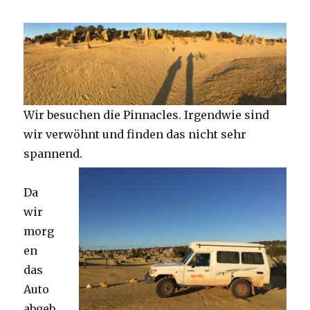
Wir besuchen die Pinnacles. Irgendwie sind
wir verwöhnt und finden das nicht sehr
spannend.
Da
wir
morg
en
das
Auto
abgeb