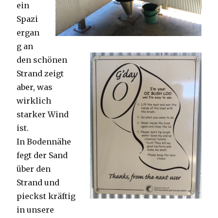
ein
Spazi
ergan
g an
den schönen
Strand zeigt
aber, was
wirklich
starker Wind
ist.
In Bodennähe
fegt der Sand
über den
Strand und
pieckst kräftig
in unsere