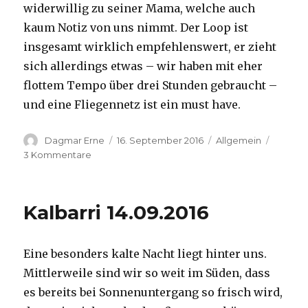
widerwillig zu seiner Mama, welche auch
kaum Notiz von uns nimmt. Der Loop ist
insgesamt wirklich empfehlenswert, er zieht
sich allerdings etwas – wir haben mit eher
flottem Tempo über drei Stunden gebraucht –
und eine Fliegennetz ist ein must have.
Autor
Veröffentlicht
Kategorien
Dagmar Erne
16. September 2016
Allgemein
am
zu
3 Kommentare
Kalbarri,
15.09.2016
Kalbarri 14.09.2016
Eine besonders kalte Nacht liegt hinter uns.
Mittlerweile sind wir so weit im Süden, dass
es bereits bei Sonnenuntergang so frisch wird,