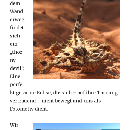
dem
Wand
erweg
findet
sich
ein
„thor
ny
devil“.
Eine
perfe
kt getarnte Echse, die sich – auf ihre Tarnung
vertrauend – nicht bewegt und uns als
Fotomotiv dient.
Wir