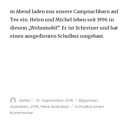
m Abend laden uns unsere Campnachbarn auf
Tee ein. Helen und Michel leben seit 1996 in
diesem „Wohnmobil“. Er ist Schreiner und hat
einen ausgedienten Schulbus umgebaut.
Autor
Veröffentlicht
Kategorien
stefan
10. September 2016
Allgemein
,
am
Australien_2016
,
West Australien
Schreibe einen
zu
Kommentar
Yardie
Creek
10.09.2016