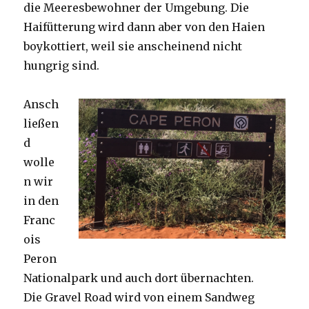
die Meeresbewohner der Umgebung. Die
Haifütterung wird dann aber von den Haien
boykottiert, weil sie anscheinend nicht
hungrig sind.
Ansch
ließen
d
wolle
n wir
in den
Franc
ois
Peron
Nationalpark und auch dort übernachten.
Die Gravel Road wird von einem Sandweg