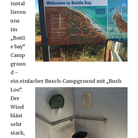
instal
lieren
uns
im
„Bottl
e bay“
Camp
groun
d –
ein einfacher Busch-Campground mit „Bush
Loo“.
Der
Wind
bläst
sehr
stark,