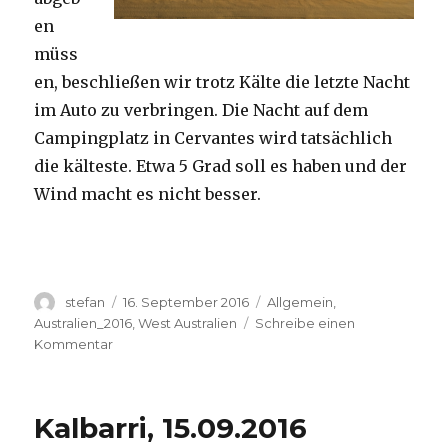
en
müss
en, beschließen wir trotz Kälte die letzte Nacht
im Auto zu verbringen. Die Nacht auf dem
Campingplatz in Cervantes wird tatsächlich
die kälteste. Etwa 5 Grad soll es haben und der
Wind macht es nicht besser.
Autor
Veröffentlicht
Kategorien
stefan
16. September 2016
Allgemein
,
am
Australien_2016
,
West Australien
Schreibe einen
zu
Kommentar
Pinnacles
16.09.2016
Kalbarri, 15.09.2016