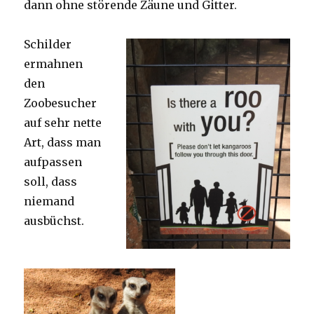
dann ohne störende Zäune und Gitter.
Schilder
ermahnen
den
Zoobesucher
auf sehr nette
Art, dass man
aufpassen
soll, dass
niemand
ausbüchst.