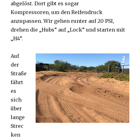
abgelöst. Dort gibt es sogar
Kompressoren, um den Reifendruck
anzupassen. Wir gehen runter auf 20 PSI,
drehen die „Hubs“ auf „Lock“ und starten mit
„H4“.
Auf
der
Straße
fährt
es
sich
über
lange
Strec
ken