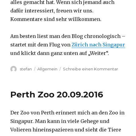
alles gemacht hat. Wenn sich jemand auch
dafür interessiert, freuen wir uns.
Kommentare sind sehr willkommen.
Am besten liest man den Blog chronologisch –
startet mit dem Flug von
Zürich nach Singapur
und klickt dann ganz unten auf „Weiter“.
Autor
Kategorien
zu
stefan
Allgemein
Schreibe einen Kommentar
Australie
2016
–
Perth Zoo 20.09.2016
von
Darwin
nach
Der Zoo von Perth erinnert mich an den Zoo in
Perth
Singapur. Man kann in viele Gehege und
Volieren hineinspazieren und sieht die Tiere