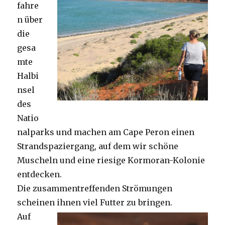
fahre
n über
die
gesa
mte
Halbi
nsel
des
Natio
nalparks und machen am Cape Peron einen
Strandspaziergang, auf dem wir schöne
Muscheln und eine riesige Kormoran-Kolonie
entdecken.
Die zusammentreffenden Strömungen
scheinen ihnen viel Futter zu bringen.
Auf