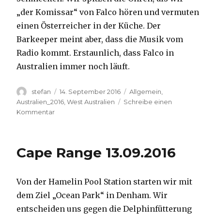
„der Komissar“ von Falco hören und vermuten
einen Österreicher in der Küche. Der
Barkeeper meint aber, dass die Musik vom
Radio kommt. Erstaunlich, dass Falco in
Australien immer noch läuft.
Autor
Veröffentlicht
Kategorien
stefan
14. September 2016
Allgemein
,
am
Australien_2016
,
West Australien
Schreibe einen
zu
Kommentar
Kalbarri
14.09.2016
Cape Range 13.09.2016
Von der Hamelin Pool Station starten wir mit
dem Ziel „Ocean Park“ in Denham. Wir
entscheiden uns gegen die Delphinfütterung