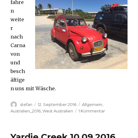
fahre
n
weite
r
nach
Carna
von
und
besch
äftige
n uns mit Wäsche.
Autor
Veröffentlicht
Kategorien
stefan
12. September 2016
Allgemein
,
am
zu
Australien_2016
,
West Australien
1 Kommentar
Carnavon
11.09.2016
Yardie Creek 10.09.2016