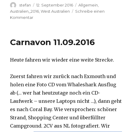
Autor
Veröffentlicht
Kategorien
stefan
12. September 2016
Allgemein
,
am
Australien_2016
,
West Australien
Schreibe einen
zu
Kommentar
Hamelin
Pool
12.09.2016
Carnavon 11.09.2016
Heute fahren wir wieder eine weite Strecke.
Zuerst fahren wir zurück nach Exmouth und
holen eine Foto CD vom Whaleshark Ausflug
ab (… wer hat heutzutage noch ein CD-
Laufwerk – unsere Laptops nicht …), dann geht
es nach Coral Bay. Wie versprochen: schöner
Strand, Shopping Center und überfüllter
Campground.
2CV aus NL fotografiert. Wir