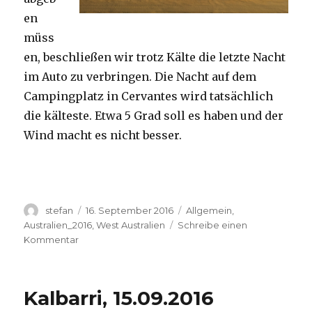
en
müss
en, beschließen wir trotz Kälte die letzte Nacht
im Auto zu verbringen. Die Nacht auf dem
Campingplatz in Cervantes wird tatsächlich
die kälteste. Etwa 5 Grad soll es haben und der
Wind macht es nicht besser.
Autor
Veröffentlicht
Kategorien
stefan
16. September 2016
Allgemein
,
am
Australien_2016
,
West Australien
Schreibe einen
zu
Kommentar
Pinnacles
16.09.2016
Kalbarri, 15.09.2016