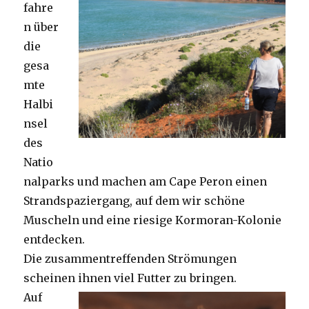
fahre
n über
die
gesa
mte
Halbi
nsel
des
Natio
nalparks und machen am Cape Peron einen
Strandspaziergang, auf dem wir schöne
Muscheln und eine riesige Kormoran-Kolonie
entdecken.
Die zusammentreffenden Strömungen
scheinen ihnen viel Futter zu bringen.
Auf