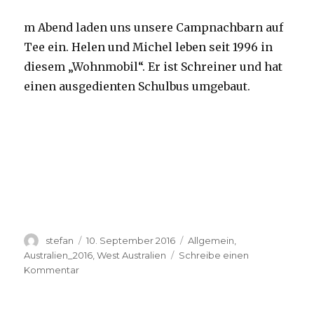
m Abend laden uns unsere Campnachbarn auf
Tee ein. Helen und Michel leben seit 1996 in
diesem „Wohnmobil“. Er ist Schreiner und hat
einen ausgedienten Schulbus umgebaut.
Autor
Veröffentlicht
Kategorien
stefan
10. September 2016
Allgemein
,
am
Australien_2016
,
West Australien
Schreibe einen
zu
Kommentar
Yardie
Creek
10.09.2016