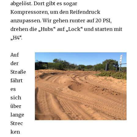
abgelöst. Dort gibt es sogar
Kompressoren, um den Reifendruck
anzupassen. Wir gehen runter auf 20 PSI,
drehen die „Hubs“ auf „Lock“ und starten mit
„H4“.
Auf
der
Straße
fährt
es
sich
über
lange
Strec
ken