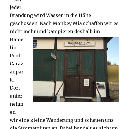
jeder
Brandung wird Wasser in die Höhe
geschossen. Nach Monkey Mia schaffen wir es
nicht mehr und kampieren deshalb im
Hame
lin
Pool
Carav
anpar
k.
Dort
unter
nehm
en
wir eine kleine Wanderung und schauen uns
die Stromatoliten an. Dabei handelt es sich um