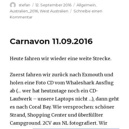
Autor
Veröffentlicht
Kategorien
stefan
12. September 2016
Allgemein
,
am
Australien_2016
,
West Australien
Schreibe einen
zu
Kommentar
Hamelin
Pool
12.09.2016
Carnavon 11.09.2016
Heute fahren wir wieder eine weite Strecke.
Zuerst fahren wir zurück nach Exmouth und
holen eine Foto CD vom Whaleshark Ausflug
ab (… wer hat heutzutage noch ein CD-
Laufwerk – unsere Laptops nicht …), dann geht
es nach Coral Bay. Wie versprochen: schöner
Strand, Shopping Center und überfüllter
Campground.
2CV aus NL fotografiert. Wir