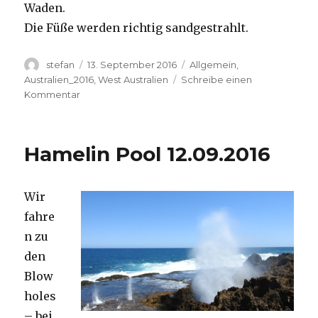
Waden.
Die Füße werden richtig sandgestrahlt.
Autor
Veröffentlicht
Kategorien
stefan
13. September 2016
Allgemein
,
am
Australien_2016
,
West Australien
Schreibe einen
zu
Kommentar
Cape
Range
13.09.2016
Hamelin Pool 12.09.2016
Wir
fahre
n zu
den
Blow
holes
– bei