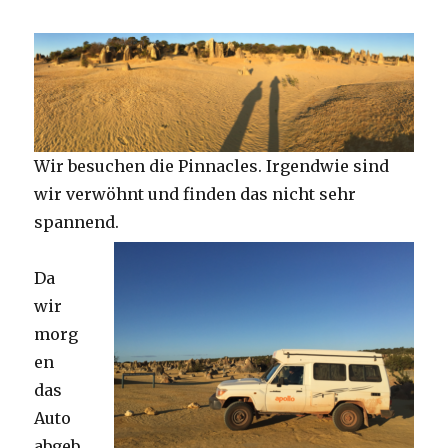
Wir besuchen die Pinnacles. Irgendwie sind
wir verwöhnt und finden das nicht sehr
spannend.
Da
wir
morg
en
das
Auto
abgeb