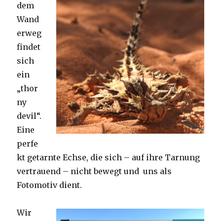
dem
Wand
erweg
findet
sich
ein
„thor
ny
devil“.
Eine
perfe
kt getarnte Echse, die sich – auf ihre Tarnung
vertrauend – nicht bewegt und uns als
Fotomotiv dient.
Wir