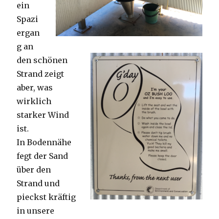
ein
Spazi
ergan
g an
den schönen
Strand zeigt
aber, was
wirklich
starker Wind
ist.
In Bodennähe
fegt der Sand
über den
Strand und
pieckst kräftig
in unsere