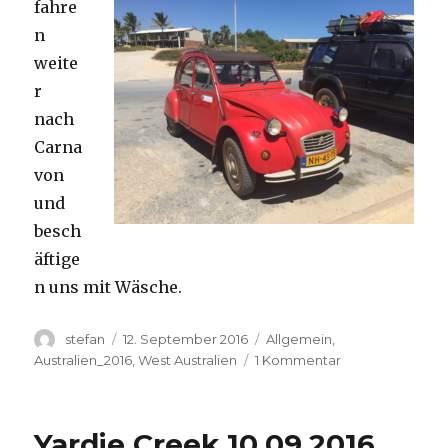
fahre
n
weite
r
nach
Carna
von
und
besch
äftige
n uns mit Wäsche.
Autor
Veröffentlicht
Kategorien
stefan
12. September 2016
Allgemein
,
am
zu
Australien_2016
,
West Australien
1 Kommentar
Carnavon
11.09.2016
Yardie Creek 10.09.2016