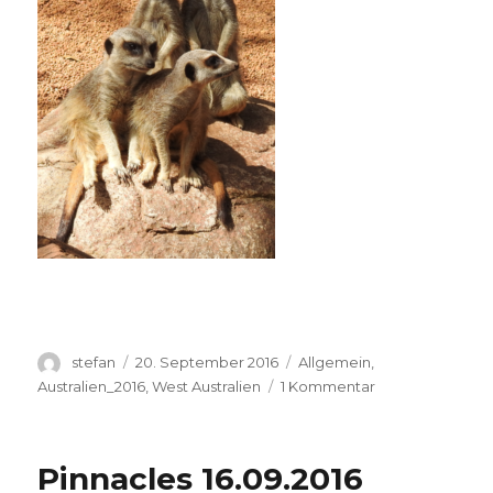
Autor
Veröffentlicht
Kategorien
stefan
20. September 2016
Allgemein
,
am
zu
Australien_2016
,
West Australien
1 Kommentar
Perth
Zoo
20.09.2016
Pinnacles 16.09.2016