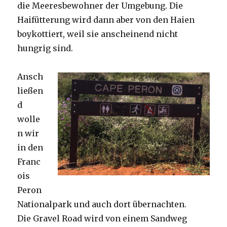
die Meeresbewohner der Umgebung. Die
Haifütterung wird dann aber von den Haien
boykottiert, weil sie anscheinend nicht
hungrig sind.
Ansch
ließen
d
wolle
n wir
in den
Franc
ois
Peron
Nationalpark und auch dort übernachten.
Die Gravel Road wird von einem Sandweg