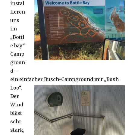
instal
lieren
uns
im
„Bottl
e bay“
Camp
groun
d –
ein einfacher Busch-Campground mit „Bush
Loo“.
Der
Wind
bläst
sehr
stark,