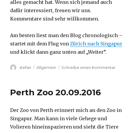
alles gemacht hat. Wenn sich jemand auch
dafür interessiert, freuen wir uns.
Kommentare sind sehr willkommen.
Am besten liest man den Blog chronologisch –
startet mit dem Flug von
Zürich nach Singapur
und klickt dann ganz unten auf „Weiter“.
Autor
Kategorien
zu
stefan
Allgemein
Schreibe einen Kommentar
Australie
2016
–
Perth Zoo 20.09.2016
von
Darwin
nach
Der Zoo von Perth erinnert mich an den Zoo in
Perth
Singapur. Man kann in viele Gehege und
Volieren hineinspazieren und sieht die Tiere