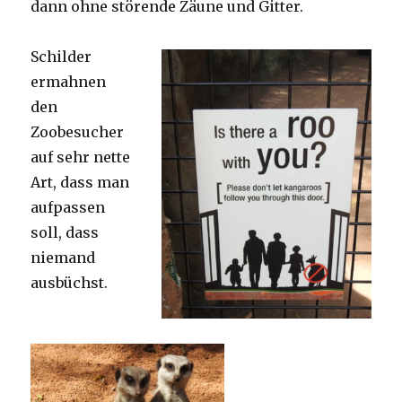
dann ohne störende Zäune und Gitter.
Schilder
ermahnen
den
Zoobesucher
auf sehr nette
Art, dass man
aufpassen
soll, dass
niemand
ausbüchst.