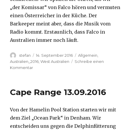
„der Komissar“ von Falco hören und vermuten
einen Österreicher in der Küche. Der
Barkeeper meint aber, dass die Musik vom
Radio kommt. Erstaunlich, dass Falco in
Australien immer noch läuft.
Autor
Veröffentlicht
Kategorien
stefan
14. September 2016
Allgemein
,
am
Australien_2016
,
West Australien
Schreibe einen
zu
Kommentar
Kalbarri
14.09.2016
Cape Range 13.09.2016
Von der Hamelin Pool Station starten wir mit
dem Ziel „Ocean Park“ in Denham. Wir
entscheiden uns gegen die Delphinfütterung