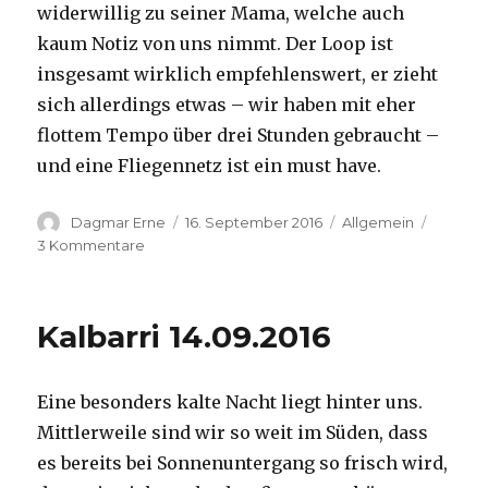
widerwillig zu seiner Mama, welche auch
kaum Notiz von uns nimmt. Der Loop ist
insgesamt wirklich empfehlenswert, er zieht
sich allerdings etwas – wir haben mit eher
flottem Tempo über drei Stunden gebraucht –
und eine Fliegennetz ist ein must have.
Autor
Veröffentlicht
Kategorien
Dagmar Erne
16. September 2016
Allgemein
am
zu
3 Kommentare
Kalbarri,
15.09.2016
Kalbarri 14.09.2016
Eine besonders kalte Nacht liegt hinter uns.
Mittlerweile sind wir so weit im Süden, dass
es bereits bei Sonnenuntergang so frisch wird,