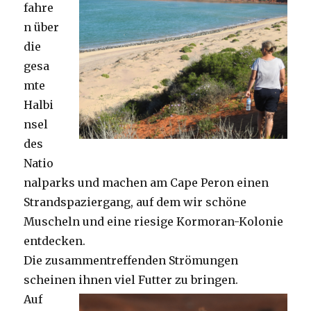
fahre
n über
die
gesa
mte
Halbi
nsel
des
Natio
nalparks und machen am Cape Peron einen
Strandspaziergang, auf dem wir schöne
Muscheln und eine riesige Kormoran-Kolonie
entdecken.
Die zusammentreffenden Strömungen
scheinen ihnen viel Futter zu bringen.
Auf