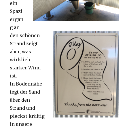
ein
Spazi
ergan
g an
den schönen
Strand zeigt
aber, was
wirklich
starker Wind
ist.
In Bodennähe
fegt der Sand
über den
Strand und
pieckst kräftig
in unsere