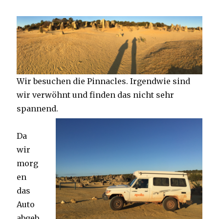
Wir besuchen die Pinnacles. Irgendwie sind
wir verwöhnt und finden das nicht sehr
spannend.
Da
wir
morg
en
das
Auto
abgeb