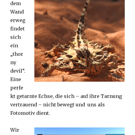
dem
Wand
erweg
findet
sich
ein
„thor
ny
devil“.
Eine
perfe
kt getarnte Echse, die sich – auf ihre Tarnung
vertrauend – nicht bewegt und uns als
Fotomotiv dient.
Wir