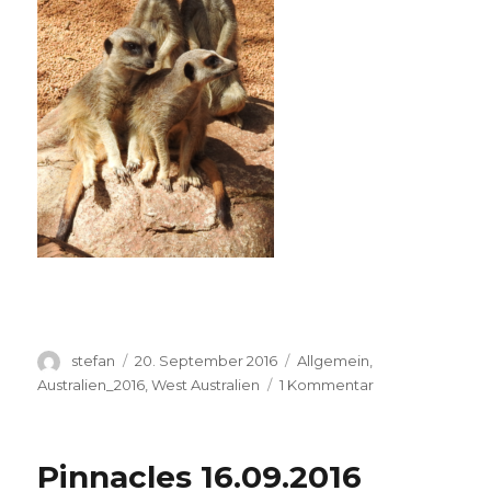
Autor
Veröffentlicht
Kategorien
stefan
20. September 2016
Allgemein
,
am
zu
Australien_2016
,
West Australien
1 Kommentar
Perth
Zoo
20.09.2016
Pinnacles 16.09.2016