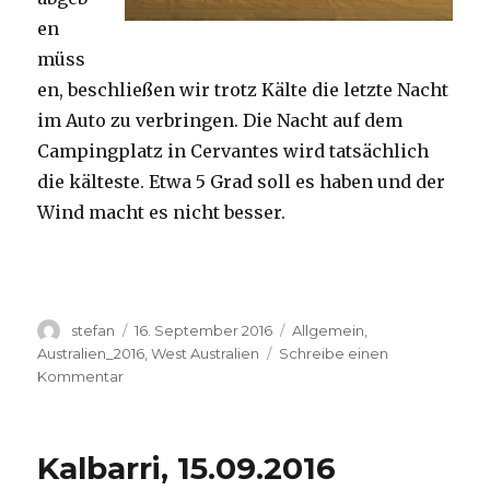
en
müss
en, beschließen wir trotz Kälte die letzte Nacht
im Auto zu verbringen. Die Nacht auf dem
Campingplatz in Cervantes wird tatsächlich
die kälteste. Etwa 5 Grad soll es haben und der
Wind macht es nicht besser.
Autor
Veröffentlicht
Kategorien
stefan
16. September 2016
Allgemein
,
am
Australien_2016
,
West Australien
Schreibe einen
zu
Kommentar
Pinnacles
16.09.2016
Kalbarri, 15.09.2016