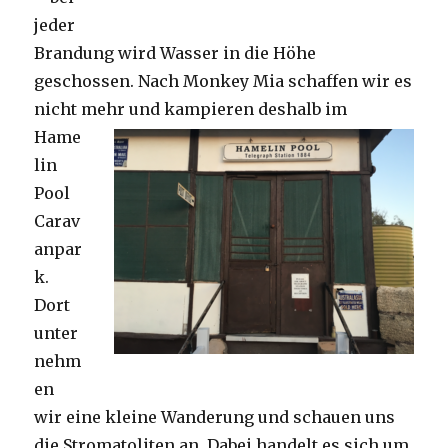
jeder
Brandung wird Wasser in die Höhe
geschossen. Nach Monkey Mia schaffen wir es
nicht mehr und kampieren deshalb im
Hame
lin
Pool
Carav
anpar
k.
Dort
unter
nehm
en
wir eine kleine Wanderung und schauen uns
die Stromatoliten an. Dabei handelt es sich um