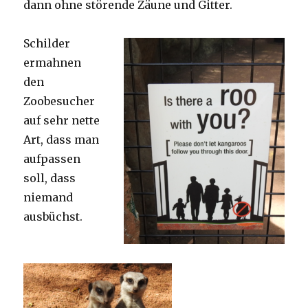
dann ohne störende Zäune und Gitter.
Schilder
ermahnen
den
Zoobesucher
auf sehr nette
Art, dass man
aufpassen
soll, dass
niemand
ausbüchst.