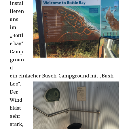
instal
lieren
uns
im
„Bottl
e bay“
Camp
groun
d –
ein einfacher Busch-Campground mit „Bush
Loo“.
Der
Wind
bläst
sehr
stark,