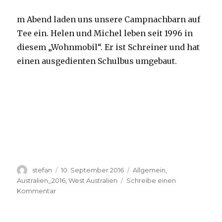
m Abend laden uns unsere Campnachbarn auf
Tee ein. Helen und Michel leben seit 1996 in
diesem „Wohnmobil“. Er ist Schreiner und hat
einen ausgedienten Schulbus umgebaut.
Autor
Veröffentlicht
Kategorien
stefan
10. September 2016
Allgemein
,
am
Australien_2016
,
West Australien
Schreibe einen
zu
Kommentar
Yardie
Creek
10.09.2016