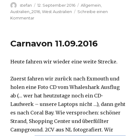
Autor
Veröffentlicht
Kategorien
stefan
12. September 2016
Allgemein
,
am
Australien_2016
,
West Australien
Schreibe einen
zu
Kommentar
Hamelin
Pool
12.09.2016
Carnavon 11.09.2016
Heute fahren wir wieder eine weite Strecke.
Zuerst fahren wir zurück nach Exmouth und
holen eine Foto CD vom Whaleshark Ausflug
ab (… wer hat heutzutage noch ein CD-
Laufwerk – unsere Laptops nicht …), dann geht
es nach Coral Bay. Wie versprochen: schöner
Strand, Shopping Center und überfüllter
Campground.
2CV aus NL fotografiert. Wir