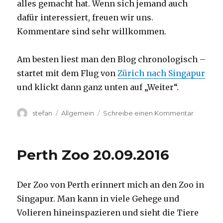
alles gemacht hat. Wenn sich jemand auch
dafür interessiert, freuen wir uns.
Kommentare sind sehr willkommen.
Am besten liest man den Blog chronologisch –
startet mit dem Flug von
Zürich nach Singapur
und klickt dann ganz unten auf „Weiter“.
Autor
Kategorien
zu
stefan
Allgemein
Schreibe einen Kommentar
Australie
2016
–
Perth Zoo 20.09.2016
von
Darwin
nach
Der Zoo von Perth erinnert mich an den Zoo in
Perth
Singapur. Man kann in viele Gehege und
Volieren hineinspazieren und sieht die Tiere