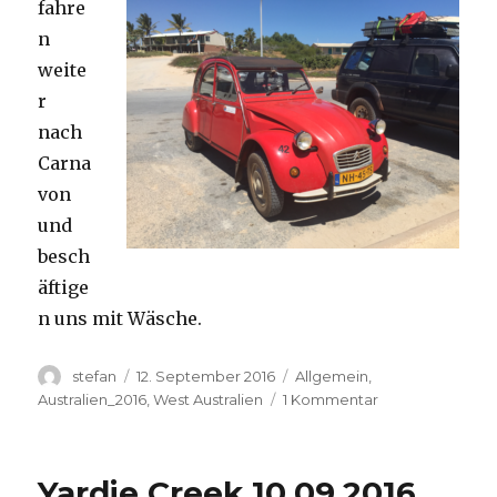
fahre
n
weite
r
nach
Carna
von
und
besch
äftige
n uns mit Wäsche.
Autor
Veröffentlicht
Kategorien
stefan
12. September 2016
Allgemein
,
am
zu
Australien_2016
,
West Australien
1 Kommentar
Carnavon
11.09.2016
Yardie Creek 10.09.2016