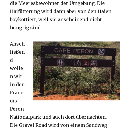
die Meeresbewohner der Umgebung. Die
Haifütterung wird dann aber von den Haien
boykottiert, weil sie anscheinend nicht
hungrig sind.
Ansch
ließen
d
wolle
n wir
in den
Franc
ois
Peron
Nationalpark und auch dort übernachten.
Die Gravel Road wird von einem Sandweg