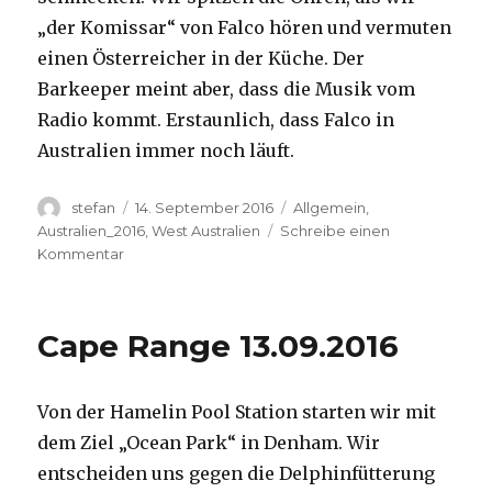
„der Komissar“ von Falco hören und vermuten
einen Österreicher in der Küche. Der
Barkeeper meint aber, dass die Musik vom
Radio kommt. Erstaunlich, dass Falco in
Australien immer noch läuft.
Autor
Veröffentlicht
Kategorien
stefan
14. September 2016
Allgemein
,
am
Australien_2016
,
West Australien
Schreibe einen
zu
Kommentar
Kalbarri
14.09.2016
Cape Range 13.09.2016
Von der Hamelin Pool Station starten wir mit
dem Ziel „Ocean Park“ in Denham. Wir
entscheiden uns gegen die Delphinfütterung