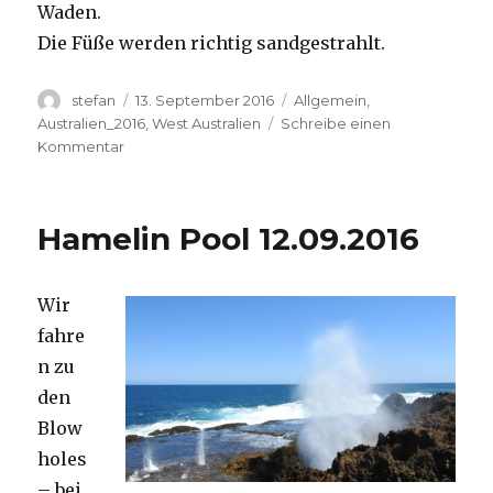
Waden.
Die Füße werden richtig sandgestrahlt.
Autor
Veröffentlicht
Kategorien
stefan
13. September 2016
Allgemein
,
am
Australien_2016
,
West Australien
Schreibe einen
zu
Kommentar
Cape
Range
13.09.2016
Hamelin Pool 12.09.2016
Wir
fahre
n zu
den
Blow
holes
– bei