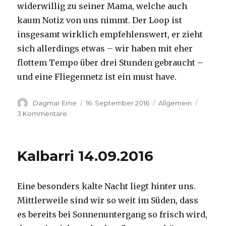
widerwillig zu seiner Mama, welche auch
kaum Notiz von uns nimmt. Der Loop ist
insgesamt wirklich empfehlenswert, er zieht
sich allerdings etwas – wir haben mit eher
flottem Tempo über drei Stunden gebraucht –
und eine Fliegennetz ist ein must have.
Autor
Veröffentlicht
Kategorien
Dagmar Erne
16. September 2016
Allgemein
am
zu
3 Kommentare
Kalbarri,
15.09.2016
Kalbarri 14.09.2016
Eine besonders kalte Nacht liegt hinter uns.
Mittlerweile sind wir so weit im Süden, dass
es bereits bei Sonnenuntergang so frisch wird,