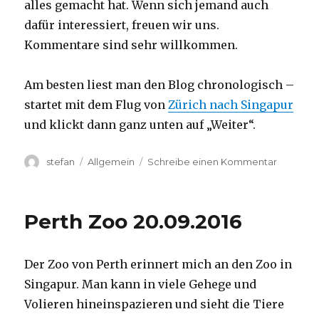
alles gemacht hat. Wenn sich jemand auch
dafür interessiert, freuen wir uns.
Kommentare sind sehr willkommen.
Am besten liest man den Blog chronologisch –
startet mit dem Flug von
Zürich nach Singapur
und klickt dann ganz unten auf „Weiter“.
Autor
Kategorien
zu
stefan
Allgemein
Schreibe einen Kommentar
Australie
2016
–
Perth Zoo 20.09.2016
von
Darwin
nach
Der Zoo von Perth erinnert mich an den Zoo in
Perth
Singapur. Man kann in viele Gehege und
Volieren hineinspazieren und sieht die Tiere