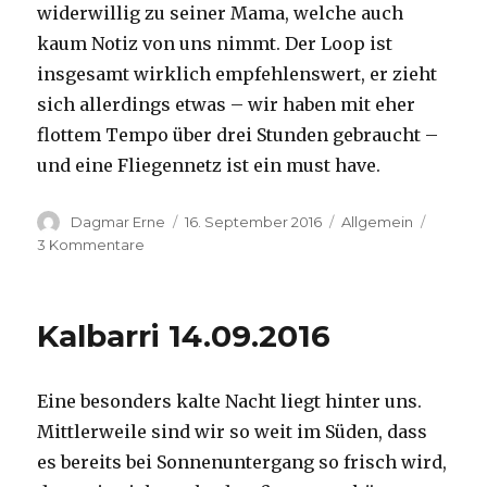
widerwillig zu seiner Mama, welche auch
kaum Notiz von uns nimmt. Der Loop ist
insgesamt wirklich empfehlenswert, er zieht
sich allerdings etwas – wir haben mit eher
flottem Tempo über drei Stunden gebraucht –
und eine Fliegennetz ist ein must have.
Autor
Veröffentlicht
Kategorien
Dagmar Erne
16. September 2016
Allgemein
am
zu
3 Kommentare
Kalbarri,
15.09.2016
Kalbarri 14.09.2016
Eine besonders kalte Nacht liegt hinter uns.
Mittlerweile sind wir so weit im Süden, dass
es bereits bei Sonnenuntergang so frisch wird,