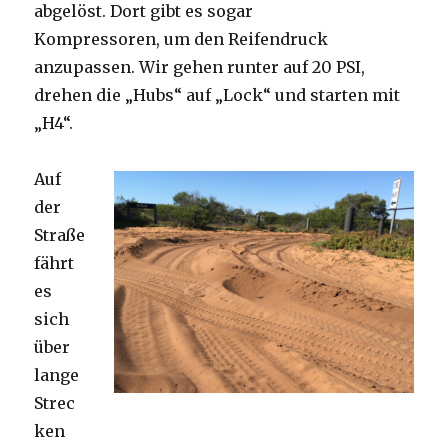
abgelöst. Dort gibt es sogar
Kompressoren, um den Reifendruck
anzupassen. Wir gehen runter auf 20 PSI,
drehen die „Hubs“ auf „Lock“ und starten mit
„H4“.
Auf
der
Straße
fährt
es
sich
über
lange
Strec
ken