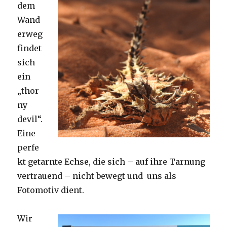
dem
Wand
erweg
findet
sich
ein
„thor
ny
devil“.
Eine
perfe
kt getarnte Echse, die sich – auf ihre Tarnung
vertrauend – nicht bewegt und uns als
Fotomotiv dient.
Wir