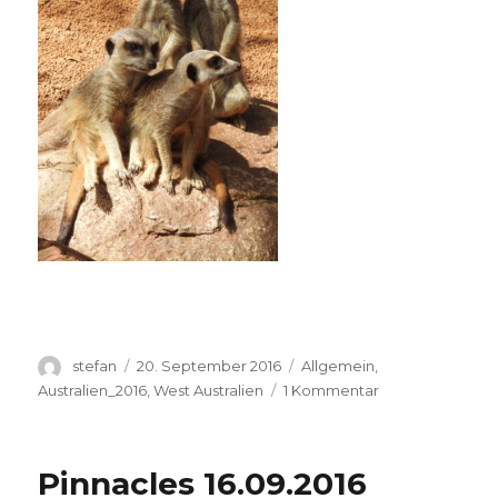
Autor
Veröffentlicht
Kategorien
stefan
20. September 2016
Allgemein
,
am
zu
Australien_2016
,
West Australien
1 Kommentar
Perth
Zoo
20.09.2016
Pinnacles 16.09.2016