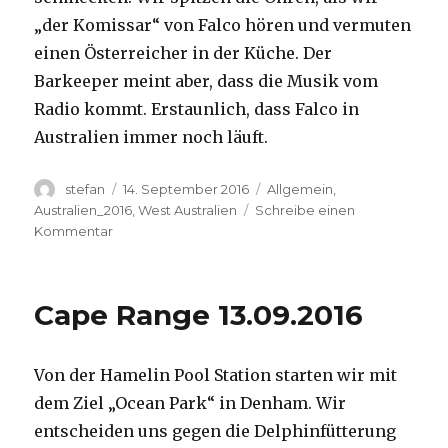
„der Komissar“ von Falco hören und vermuten
einen Österreicher in der Küche. Der
Barkeeper meint aber, dass die Musik vom
Radio kommt. Erstaunlich, dass Falco in
Australien immer noch läuft.
Autor
Veröffentlicht
Kategorien
stefan
14. September 2016
Allgemein
,
am
Australien_2016
,
West Australien
Schreibe einen
zu
Kommentar
Kalbarri
14.09.2016
Cape Range 13.09.2016
Von der Hamelin Pool Station starten wir mit
dem Ziel „Ocean Park“ in Denham. Wir
entscheiden uns gegen die Delphinfütterung