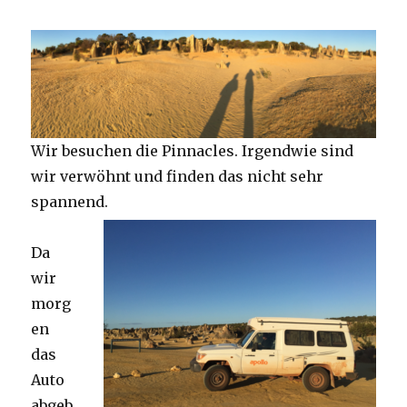
Wir besuchen die Pinnacles. Irgendwie sind
wir verwöhnt und finden das nicht sehr
spannend.
Da
wir
morg
en
das
Auto
abgeb