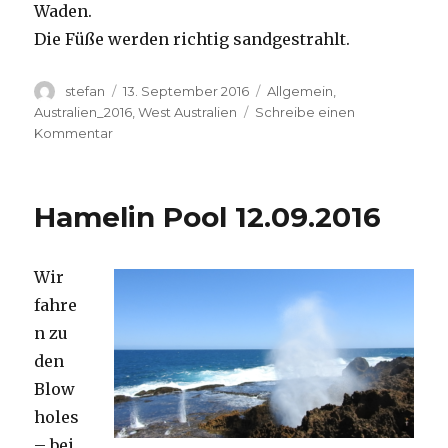
Waden.
Die Füße werden richtig sandgestrahlt.
Autor
Veröffentlicht
Kategorien
stefan
13. September 2016
Allgemein
,
am
Australien_2016
,
West Australien
Schreibe einen
zu
Kommentar
Cape
Range
13.09.2016
Hamelin Pool 12.09.2016
Wir
fahre
n zu
den
Blow
holes
– bei