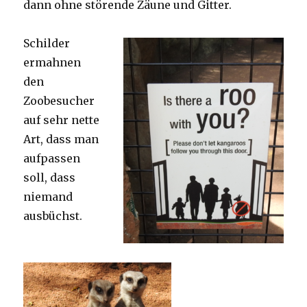
dann ohne störende Zäune und Gitter.
Schilder
ermahnen
den
Zoobesucher
auf sehr nette
Art, dass man
aufpassen
soll, dass
niemand
ausbüchst.