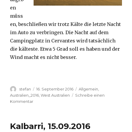
en
müss
en, beschließen wir trotz Kälte die letzte Nacht
im Auto zu verbringen. Die Nacht auf dem
Campingplatz in Cervantes wird tatsächlich
die kälteste. Etwa 5 Grad soll es haben und der
Wind macht es nicht besser.
Autor
Veröffentlicht
Kategorien
stefan
16. September 2016
Allgemein
,
am
Australien_2016
,
West Australien
Schreibe einen
zu
Kommentar
Pinnacles
16.09.2016
Kalbarri, 15.09.2016