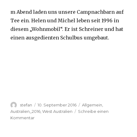
m Abend laden uns unsere Campnachbarn auf
Tee ein. Helen und Michel leben seit 1996 in
diesem „Wohnmobil“. Er ist Schreiner und hat
einen ausgedienten Schulbus umgebaut.
Autor
Veröffentlicht
Kategorien
stefan
10. September 2016
Allgemein
,
am
Australien_2016
,
West Australien
Schreibe einen
zu
Kommentar
Yardie
Creek
10.09.2016