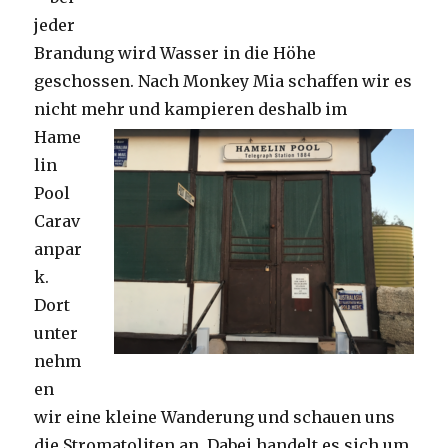
jeder
Brandung wird Wasser in die Höhe
geschossen. Nach Monkey Mia schaffen wir es
nicht mehr und kampieren deshalb im
Hame
lin
Pool
Carav
anpar
k.
Dort
unter
nehm
en
wir eine kleine Wanderung und schauen uns
die Stromatoliten an. Dabei handelt es sich um