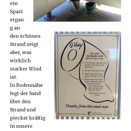
ein
Spazi
ergan
g an
den schönen
Strand zeigt
aber, was
wirklich
starker Wind
ist.
In Bodennähe
fegt der Sand
über den
Strand und
pieckst kräftig
in unsere