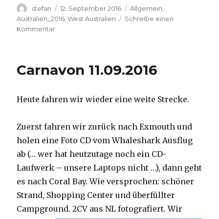
Autor
Veröffentlicht
Kategorien
stefan
12. September 2016
Allgemein
,
am
Australien_2016
,
West Australien
Schreibe einen
zu
Kommentar
Hamelin
Pool
12.09.2016
Carnavon 11.09.2016
Heute fahren wir wieder eine weite Strecke.
Zuerst fahren wir zurück nach Exmouth und
holen eine Foto CD vom Whaleshark Ausflug
ab (… wer hat heutzutage noch ein CD-
Laufwerk – unsere Laptops nicht …), dann geht
es nach Coral Bay. Wie versprochen: schöner
Strand, Shopping Center und überfüllter
Campground.
2CV aus NL fotografiert. Wir