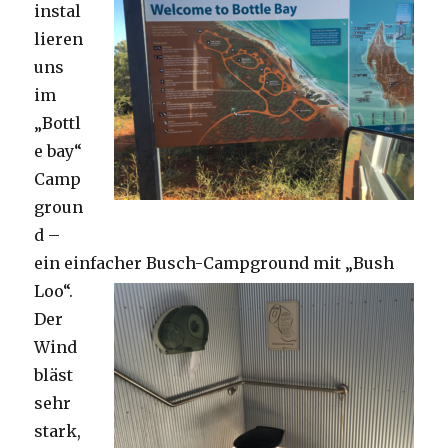
instal
lieren
uns
im
„Bottl
e bay“
Camp
groun
d –
ein einfacher Busch-Campground mit „Bush
Loo“.
Der
Wind
bläst
sehr
stark,