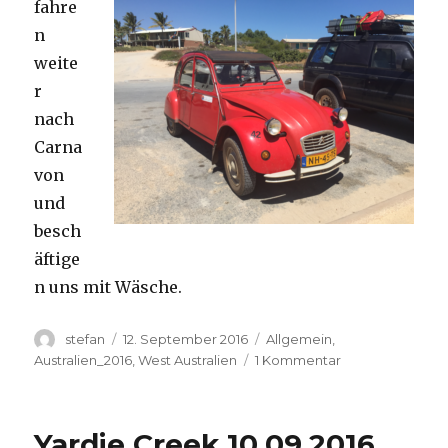
fahre
n
weite
r
nach
Carna
von
und
besch
äftige
n uns mit Wäsche.
Autor
Veröffentlicht
Kategorien
stefan
12. September 2016
Allgemein
,
am
zu
Australien_2016
,
West Australien
1 Kommentar
Carnavon
11.09.2016
Yardie Creek 10.09.2016