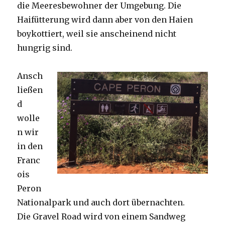
die Meeresbewohner der Umgebung. Die
Haifütterung wird dann aber von den Haien
boykottiert, weil sie anscheinend nicht
hungrig sind.
Ansch
ließen
d
wolle
n wir
in den
Franc
ois
Peron
Nationalpark und auch dort übernachten.
Die Gravel Road wird von einem Sandweg