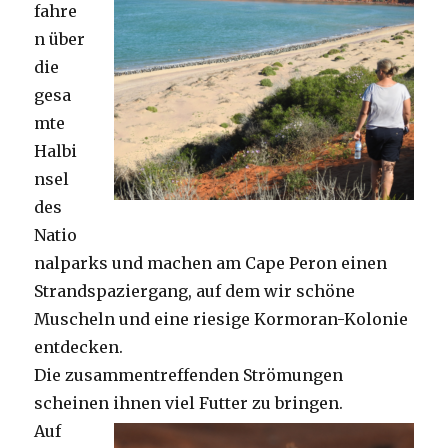
fahre
n über
die
gesa
mte
Halbi
nsel
des
Natio
nalparks und machen am Cape Peron einen
Strandspaziergang, auf dem wir schöne
Muscheln und eine riesige Kormoran-Kolonie
entdecken.
Die zusammentreffenden Strömungen
scheinen ihnen viel Futter zu bringen.
Auf