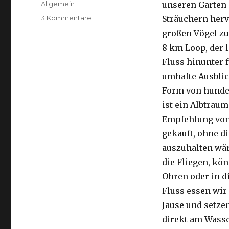
Kategorien
Allgemein
unseren Garten 
zu
3 Kommentare
Sträuchern herv
Kalbarri,
großen Vögel zu
15.09.2016
8 km Loop, der 
Fluss hinunter f
umhafte Ausblic
Form von hunder
ist ein Albtraum
Empfehlung von 
gekauft, ohne di
auszuhalten wä
die Fliegen, kön
Ohren oder in d
Fluss essen wir
Jause und setze
direkt am Wasse