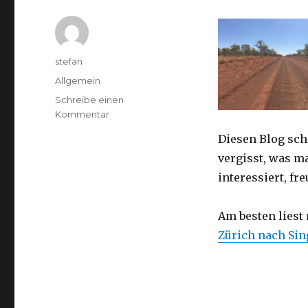
Autor
stefan
Kategorien
Allgemein
Schreibe einen
zu
Kommentar
Australien
Diesen Blog sch
2016
–
vergisst, was m
von
interessiert, f
Darwin
nach
Perth
Am besten liest
Zürich nach Si