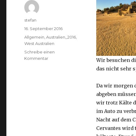
Autor
stefan
Veröffentlicht
16. September 2016
am
Kategorien
Allgemein
,
Australien_2016
,
West Australien
Schreibe einen
zu
Kommentar
Wir besuchen di
Pinnacles
das nicht sehr 
16.09.2016
Da wir morgen 
abgeben müssen
wir trotz Kälte d
im Auto zu verb
Nacht auf dem 
Cervantes wird 