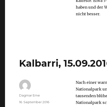
kälteste. Etwa 5
haben und der 
nicht besser.
Kalbarri, 15.09.20
Nach einer war
Nationalpark un
Autor
Dagmar Erne
tausenden blüh
Veröffentlicht
16. September 2016
Nationalpark sc
am