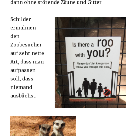
dann ohne störende Zäune und Gitter.
Schilder
ermahnen
den
Zoobesucher
auf sehr nette
Art, dass man
aufpassen
soll, dass
niemand
ausbüchst.