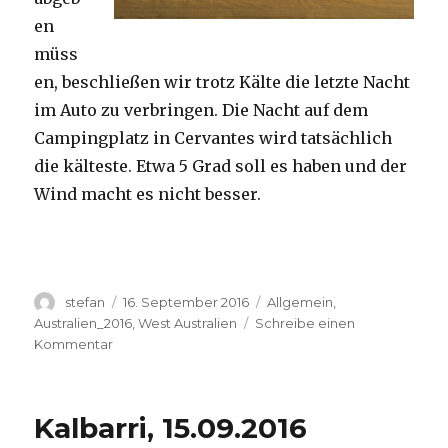
en
müss
en, beschließen wir trotz Kälte die letzte Nacht
im Auto zu verbringen. Die Nacht auf dem
Campingplatz in Cervantes wird tatsächlich
die kälteste. Etwa 5 Grad soll es haben und der
Wind macht es nicht besser.
Autor
Veröffentlicht
Kategorien
stefan
16. September 2016
Allgemein
,
am
Australien_2016
,
West Australien
Schreibe einen
zu
Kommentar
Pinnacles
16.09.2016
Kalbarri, 15.09.2016