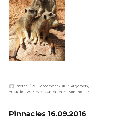
Autor
Veröffentlicht
Kategorien
stefan
20. September 2016
Allgemein
,
am
zu
Australien_2016
,
West Australien
1 Kommentar
Perth
Zoo
20.09.2016
Pinnacles 16.09.2016