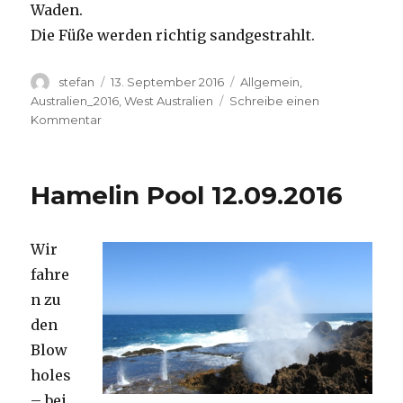
Waden.
Die Füße werden richtig sandgestrahlt.
Autor
Veröffentlicht
Kategorien
stefan
13. September 2016
Allgemein
,
am
Australien_2016
,
West Australien
Schreibe einen
zu
Kommentar
Cape
Range
13.09.2016
Hamelin Pool 12.09.2016
Wir
fahre
n zu
den
Blow
holes
– bei