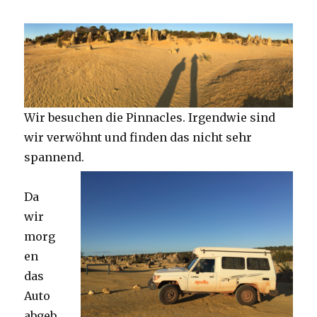
Wir besuchen die Pinnacles. Irgendwie sind
wir verwöhnt und finden das nicht sehr
spannend.
Da
wir
morg
en
das
Auto
abgeb