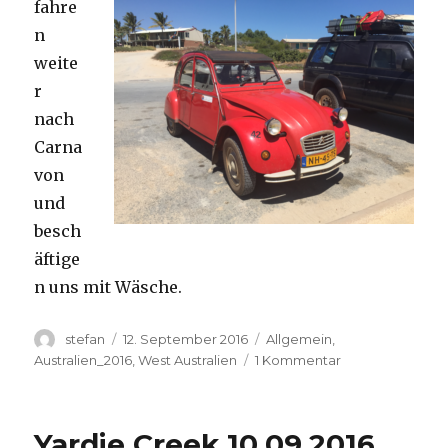
fahre
n
weite
r
nach
Carna
von
und
besch
äftige
n uns mit Wäsche.
Autor
Veröffentlicht
Kategorien
stefan
12. September 2016
Allgemein
,
am
zu
Australien_2016
,
West Australien
1 Kommentar
Carnavon
11.09.2016
Yardie Creek 10.09.2016