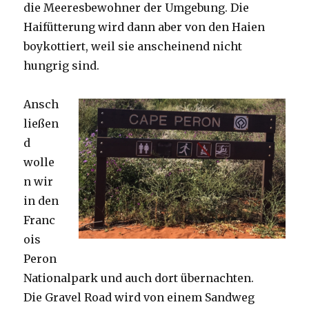
die Meeresbewohner der Umgebung. Die
Haifütterung wird dann aber von den Haien
boykottiert, weil sie anscheinend nicht
hungrig sind.
Ansch
ließen
d
wolle
n wir
in den
Franc
ois
Peron
Nationalpark und auch dort übernachten.
Die Gravel Road wird von einem Sandweg