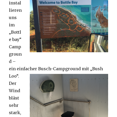
instal
lieren
uns
im
„Bottl
e bay“
Camp
groun
d –
ein einfacher Busch-Campground mit „Bush
Loo“.
Der
Wind
bläst
sehr
stark,