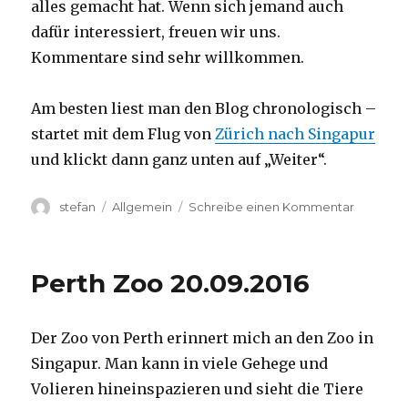
alles gemacht hat. Wenn sich jemand auch
dafür interessiert, freuen wir uns.
Kommentare sind sehr willkommen.
Am besten liest man den Blog chronologisch –
startet mit dem Flug von
Zürich nach Singapur
und klickt dann ganz unten auf „Weiter“.
Autor
Kategorien
zu
stefan
Allgemein
Schreibe einen Kommentar
Australie
2016
–
Perth Zoo 20.09.2016
von
Darwin
nach
Der Zoo von Perth erinnert mich an den Zoo in
Perth
Singapur. Man kann in viele Gehege und
Volieren hineinspazieren und sieht die Tiere