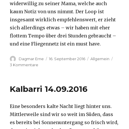
widerwillig zu seiner Mama, welche auch
kaum Notiz von uns nimmt. Der Loop ist
insgesamt wirklich empfehlenswert, er zieht
sich allerdings etwas – wir haben mit eher
flottem Tempo über drei Stunden gebraucht –
und eine Fliegennetz ist ein must have.
Autor
Veröffentlicht
Kategorien
Dagmar Erne
16. September 2016
Allgemein
am
zu
3 Kommentare
Kalbarri,
15.09.2016
Kalbarri 14.09.2016
Eine besonders kalte Nacht liegt hinter uns.
Mittlerweile sind wir so weit im Süden, dass
es bereits bei Sonnenuntergang so frisch wird,