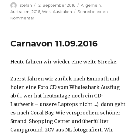
Autor
Veröffentlicht
Kategorien
stefan
12. September 2016
Allgemein
,
am
Australien_2016
,
West Australien
Schreibe einen
zu
Kommentar
Hamelin
Pool
12.09.2016
Carnavon 11.09.2016
Heute fahren wir wieder eine weite Strecke.
Zuerst fahren wir zurück nach Exmouth und
holen eine Foto CD vom Whaleshark Ausflug
ab (… wer hat heutzutage noch ein CD-
Laufwerk – unsere Laptops nicht …), dann geht
es nach Coral Bay. Wie versprochen: schöner
Strand, Shopping Center und überfüllter
Campground.
2CV aus NL fotografiert. Wir