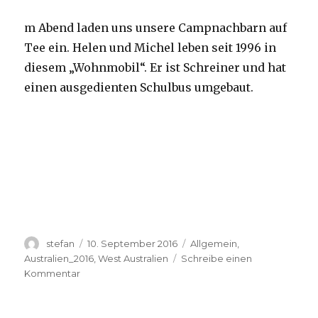
m Abend laden uns unsere Campnachbarn auf
Tee ein. Helen und Michel leben seit 1996 in
diesem „Wohnmobil“. Er ist Schreiner und hat
einen ausgedienten Schulbus umgebaut.
Autor
Veröffentlicht
Kategorien
stefan
10. September 2016
Allgemein
,
am
Australien_2016
,
West Australien
Schreibe einen
zu
Kommentar
Yardie
Creek
10.09.2016