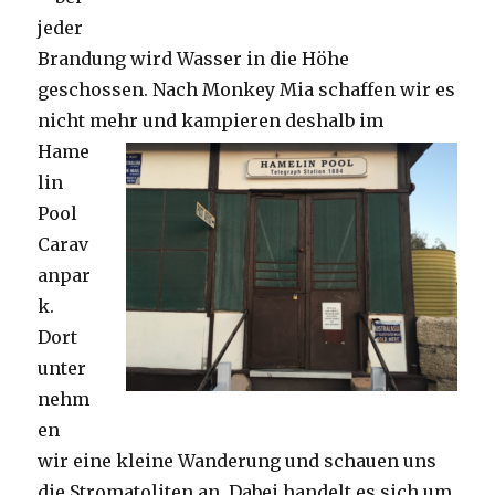
jeder
Brandung wird Wasser in die Höhe
geschossen. Nach Monkey Mia schaffen wir es
nicht mehr und kampieren deshalb im
Hame
lin
Pool
Carav
anpar
k.
Dort
unter
nehm
en
wir eine kleine Wanderung und schauen uns
die Stromatoliten an. Dabei handelt es sich um