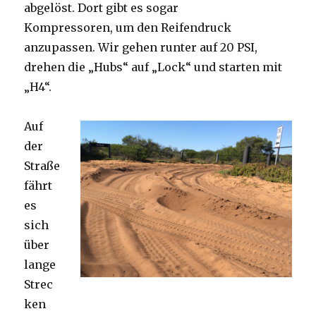
abgelöst. Dort gibt es sogar
Kompressoren, um den Reifendruck
anzupassen. Wir gehen runter auf 20 PSI,
drehen die „Hubs“ auf „Lock“ und starten mit
„H4“.
Auf
der
Straße
fährt
es
sich
über
lange
Strec
ken