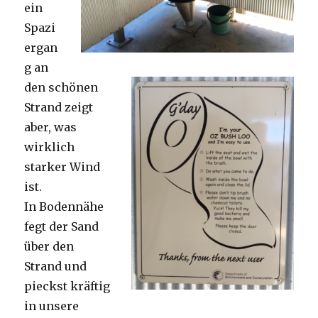
ein
Spazi
ergan
g an
den schönen
Strand zeigt
aber, was
wirklich
starker Wind
ist.
In Bodennähe
fegt der Sand
über den
Strand und
pieckst kräftig
in unsere