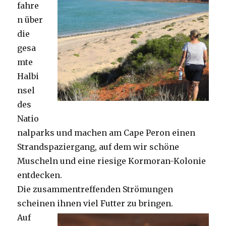
fahre
n über
die
gesa
mte
Halbi
nsel
des
Natio
nalparks und machen am Cape Peron einen
Strandspaziergang, auf dem wir schöne
Muscheln und eine riesige Kormoran-Kolonie
entdecken.
Die zusammentreffenden Strömungen
scheinen ihnen viel Futter zu bringen.
Auf