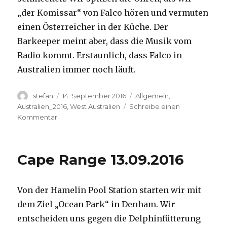
„der Komissar“ von Falco hören und vermuten
einen Österreicher in der Küche. Der
Barkeeper meint aber, dass die Musik vom
Radio kommt. Erstaunlich, dass Falco in
Australien immer noch läuft.
Autor
Veröffentlicht
Kategorien
stefan
14. September 2016
Allgemein
,
am
Australien_2016
,
West Australien
Schreibe einen
zu
Kommentar
Kalbarri
14.09.2016
Cape Range 13.09.2016
Von der Hamelin Pool Station starten wir mit
dem Ziel „Ocean Park“ in Denham. Wir
entscheiden uns gegen die Delphinfütterung