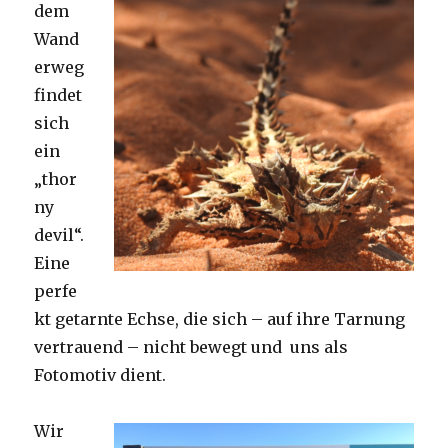
dem
Wand
erweg
findet
sich
ein
„thor
ny
devil“.
Eine
perfe
kt getarnte Echse, die sich – auf ihre Tarnung
vertrauend – nicht bewegt und uns als
Fotomotiv dient.
Wir