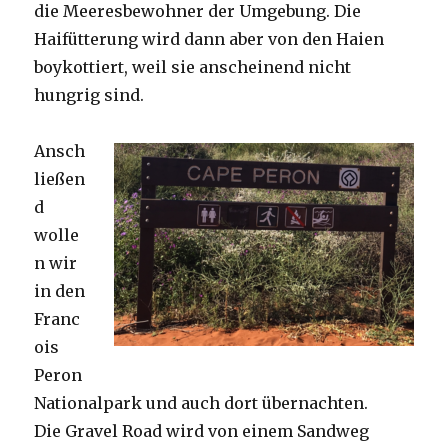
die Meeresbewohner der Umgebung. Die
Haifütterung wird dann aber von den Haien
boykottiert, weil sie anscheinend nicht
hungrig sind.
Ansch
ließen
d
wolle
n wir
in den
Franc
ois
Peron
Nationalpark und auch dort übernachten.
Die Gravel Road wird von einem Sandweg