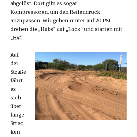
abgelöst. Dort gibt es sogar
Kompressoren, um den Reifendruck
anzupassen. Wir gehen runter auf 20 PSI,
drehen die „Hubs“ auf „Lock“ und starten mit
„H4“.
Auf
der
Straße
fährt
es
sich
über
lange
Strec
ken