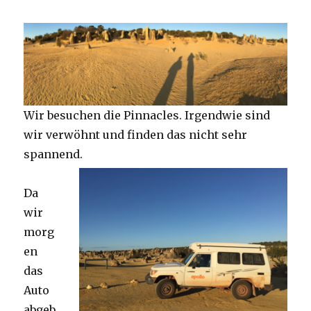
Wir besuchen die Pinnacles. Irgendwie sind
wir verwöhnt und finden das nicht sehr
spannend.
Da
wir
morg
en
das
Auto
abgeb