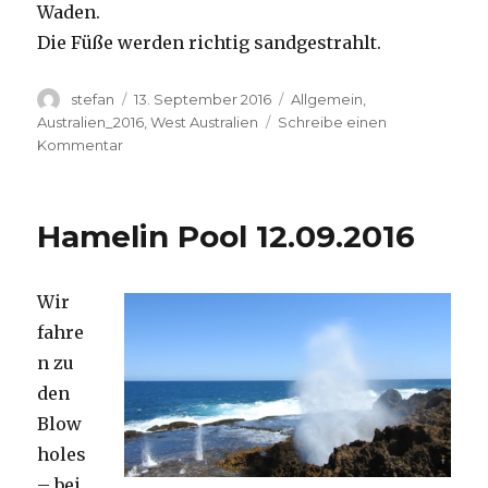
Waden.
Die Füße werden richtig sandgestrahlt.
Autor
Veröffentlicht
Kategorien
stefan
13. September 2016
Allgemein
,
am
Australien_2016
,
West Australien
Schreibe einen
zu
Kommentar
Cape
Range
13.09.2016
Hamelin Pool 12.09.2016
Wir
fahre
n zu
den
Blow
holes
– bei