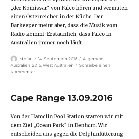
„der Komissar“ von Falco hören und vermuten
einen Österreicher in der Küche. Der
Barkeeper meint aber, dass die Musik vom
Radio kommt. Erstaunlich, dass Falco in
Australien immer noch läuft.
Autor
Veröffentlicht
Kategorien
stefan
14. September 2016
Allgemein
,
am
Australien_2016
,
West Australien
Schreibe einen
zu
Kommentar
Kalbarri
14.09.2016
Cape Range 13.09.2016
Von der Hamelin Pool Station starten wir mit
dem Ziel „Ocean Park“ in Denham. Wir
entscheiden uns gegen die Delphinfütterung