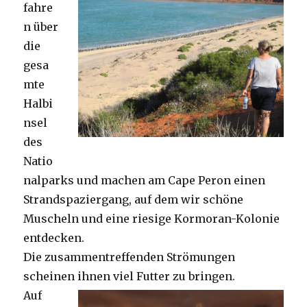
fahre
n über
die
gesa
mte
Halbi
nsel
des
Natio
nalparks und machen am Cape Peron einen
Strandspaziergang, auf dem wir schöne
Muscheln und eine riesige Kormoran-Kolonie
entdecken.
Die zusammentreffenden Strömungen
scheinen ihnen viel Futter zu bringen.
Auf