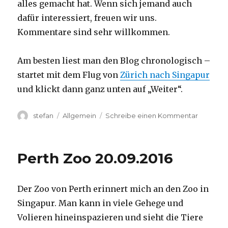
alles gemacht hat. Wenn sich jemand auch
dafür interessiert, freuen wir uns.
Kommentare sind sehr willkommen.
Am besten liest man den Blog chronologisch –
startet mit dem Flug von
Zürich nach Singapur
und klickt dann ganz unten auf „Weiter“.
Autor
Kategorien
zu
stefan
Allgemein
Schreibe einen Kommentar
Australie
2016
–
Perth Zoo 20.09.2016
von
Darwin
nach
Der Zoo von Perth erinnert mich an den Zoo in
Perth
Singapur. Man kann in viele Gehege und
Volieren hineinspazieren und sieht die Tiere