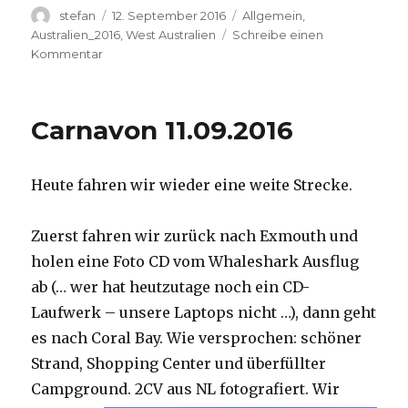
Autor
Veröffentlicht
Kategorien
stefan
12. September 2016
Allgemein
,
am
Australien_2016
,
West Australien
Schreibe einen
zu
Kommentar
Hamelin
Pool
12.09.2016
Carnavon 11.09.2016
Heute fahren wir wieder eine weite Strecke.
Zuerst fahren wir zurück nach Exmouth und
holen eine Foto CD vom Whaleshark Ausflug
ab (… wer hat heutzutage noch ein CD-
Laufwerk – unsere Laptops nicht …), dann geht
es nach Coral Bay. Wie versprochen: schöner
Strand, Shopping Center und überfüllter
Campground.
2CV aus NL fotografiert. Wir