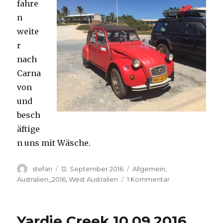
fahre
n
weite
r
nach
Carna
von
und
besch
äftige
n uns mit Wäsche.
Autor
Veröffentlicht
Kategorien
stefan
12. September 2016
Allgemein
,
am
zu
Australien_2016
,
West Australien
1 Kommentar
Carnavon
11.09.2016
Yardie Creek 10.09.2016