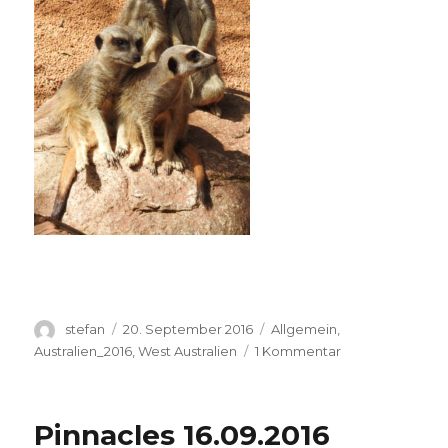
Autor
Veröffentlicht
Kategorien
stefan
20. September 2016
Allgemein
,
am
zu
Australien_2016
,
West Australien
1 Kommentar
Perth
Zoo
20.09.2016
Pinnacles 16.09.2016