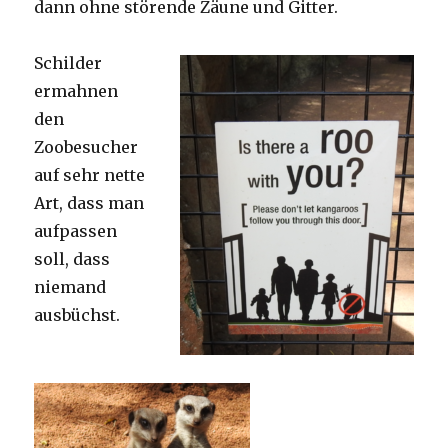
dann ohne störende Zäune und Gitter.
Schilder
ermahnen
den
Zoobesucher
auf sehr nette
Art, dass man
aufpassen
soll, dass
niemand
ausbüchst.