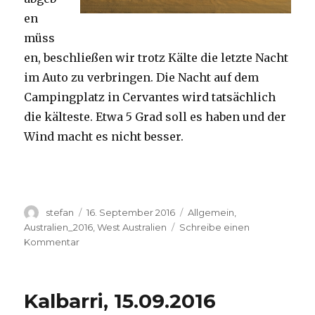
en
müss
en, beschließen wir trotz Kälte die letzte Nacht
im Auto zu verbringen. Die Nacht auf dem
Campingplatz in Cervantes wird tatsächlich
die kälteste. Etwa 5 Grad soll es haben und der
Wind macht es nicht besser.
Autor
Veröffentlicht
Kategorien
stefan
16. September 2016
Allgemein
,
am
Australien_2016
,
West Australien
Schreibe einen
zu
Kommentar
Pinnacles
16.09.2016
Kalbarri, 15.09.2016