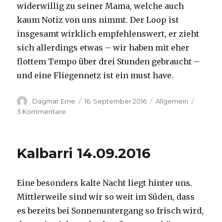
widerwillig zu seiner Mama, welche auch
kaum Notiz von uns nimmt. Der Loop ist
insgesamt wirklich empfehlenswert, er zieht
sich allerdings etwas – wir haben mit eher
flottem Tempo über drei Stunden gebraucht –
und eine Fliegennetz ist ein must have.
Autor
Veröffentlicht
Kategorien
Dagmar Erne
16. September 2016
Allgemein
am
zu
3 Kommentare
Kalbarri,
15.09.2016
Kalbarri 14.09.2016
Eine besonders kalte Nacht liegt hinter uns.
Mittlerweile sind wir so weit im Süden, dass
es bereits bei Sonnenuntergang so frisch wird,