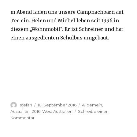
m Abend laden uns unsere Campnachbarn auf
Tee ein. Helen und Michel leben seit 1996 in
diesem „Wohnmobil“. Er ist Schreiner und hat
einen ausgedienten Schulbus umgebaut.
Autor
Veröffentlicht
Kategorien
stefan
10. September 2016
Allgemein
,
am
Australien_2016
,
West Australien
Schreibe einen
zu
Kommentar
Yardie
Creek
10.09.2016