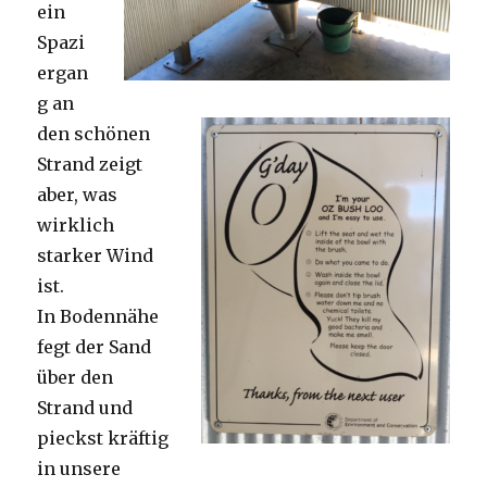
ein
Spazi
ergan
g an
den schönen
Strand zeigt
aber, was
wirklich
starker Wind
ist.
In Bodennähe
fegt der Sand
über den
Strand und
pieckst kräftig
in unsere