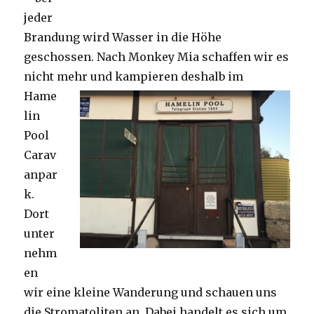
jeder
Brandung wird Wasser in die Höhe
geschossen. Nach Monkey Mia schaffen wir es
nicht mehr und kampieren deshalb im
Hame
lin
Pool
Carav
anpar
k.
Dort
unter
nehm
en
wir eine kleine Wanderung und schauen uns
die Stromatoliten an. Dabei handelt es sich um