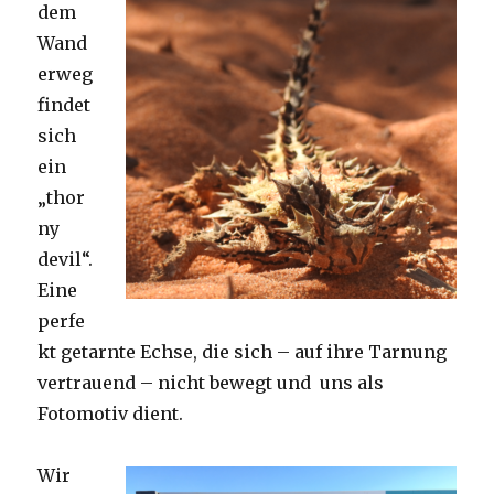
dem
Wand
erweg
findet
sich
ein
„thor
ny
devil“.
Eine
perfe
kt getarnte Echse, die sich – auf ihre Tarnung
vertrauend – nicht bewegt und uns als
Fotomotiv dient.
Wir