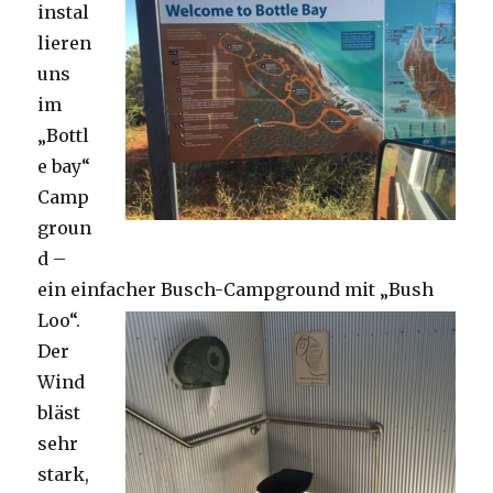
instal
lieren
uns
im
„Bottl
e bay“
Camp
groun
d –
ein einfacher Busch-Campground mit „Bush
Loo“.
Der
Wind
bläst
sehr
stark,