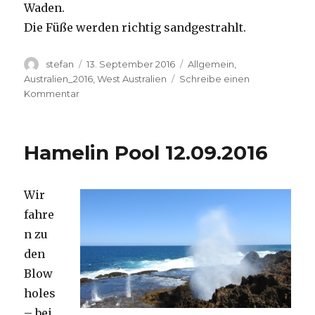
Waden.
Die Füße werden richtig sandgestrahlt.
Autor
Veröffentlicht
Kategorien
stefan
13. September 2016
Allgemein
,
am
Australien_2016
,
West Australien
Schreibe einen
zu
Kommentar
Cape
Range
13.09.2016
Hamelin Pool 12.09.2016
Wir
fahre
n zu
den
Blow
holes
– bei