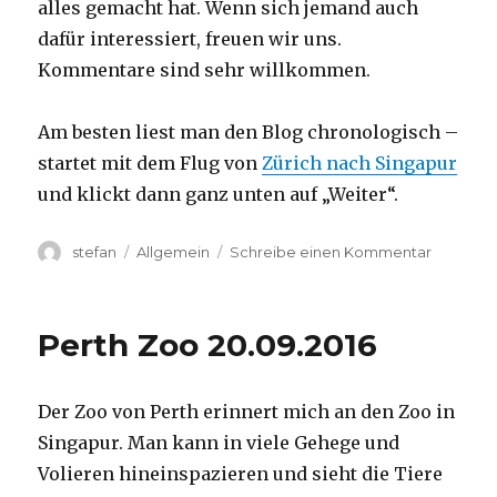
alles gemacht hat. Wenn sich jemand auch
dafür interessiert, freuen wir uns.
Kommentare sind sehr willkommen.
Am besten liest man den Blog chronologisch –
startet mit dem Flug von
Zürich nach Singapur
und klickt dann ganz unten auf „Weiter“.
Autor
Kategorien
zu
stefan
Allgemein
Schreibe einen Kommentar
Australie
2016
–
Perth Zoo 20.09.2016
von
Darwin
nach
Der Zoo von Perth erinnert mich an den Zoo in
Perth
Singapur. Man kann in viele Gehege und
Volieren hineinspazieren und sieht die Tiere