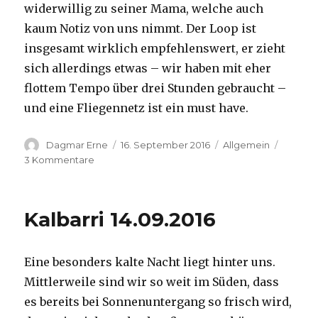
widerwillig zu seiner Mama, welche auch
kaum Notiz von uns nimmt. Der Loop ist
insgesamt wirklich empfehlenswert, er zieht
sich allerdings etwas – wir haben mit eher
flottem Tempo über drei Stunden gebraucht –
und eine Fliegennetz ist ein must have.
Autor
Veröffentlicht
Kategorien
Dagmar Erne
16. September 2016
Allgemein
am
zu
3 Kommentare
Kalbarri,
15.09.2016
Kalbarri 14.09.2016
Eine besonders kalte Nacht liegt hinter uns.
Mittlerweile sind wir so weit im Süden, dass
es bereits bei Sonnenuntergang so frisch wird,