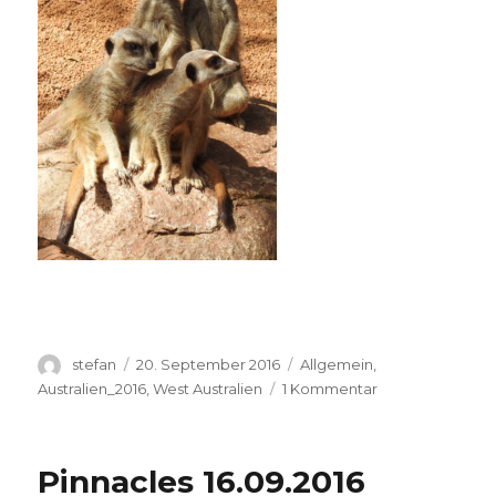
Autor
Veröffentlicht
Kategorien
stefan
20. September 2016
Allgemein
,
am
zu
Australien_2016
,
West Australien
1 Kommentar
Perth
Zoo
20.09.2016
Pinnacles 16.09.2016