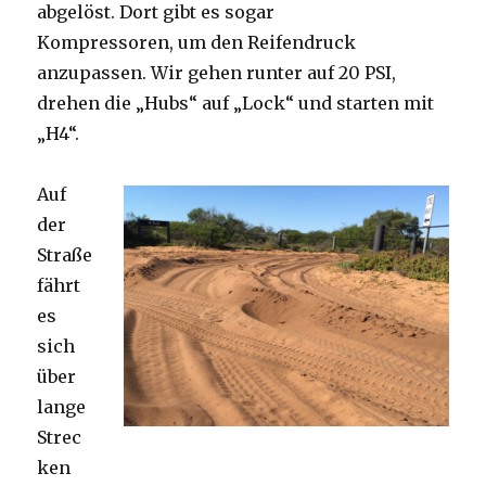
abgelöst. Dort gibt es sogar
Kompressoren, um den Reifendruck
anzupassen. Wir gehen runter auf 20 PSI,
drehen die „Hubs“ auf „Lock“ und starten mit
„H4“.
Auf
der
Straße
fährt
es
sich
über
lange
Strec
ken