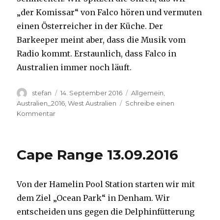
„der Komissar“ von Falco hören und vermuten
einen Österreicher in der Küche. Der
Barkeeper meint aber, dass die Musik vom
Radio kommt. Erstaunlich, dass Falco in
Australien immer noch läuft.
Autor
Veröffentlicht
Kategorien
stefan
14. September 2016
Allgemein
,
am
Australien_2016
,
West Australien
Schreibe einen
zu
Kommentar
Kalbarri
14.09.2016
Cape Range 13.09.2016
Von der Hamelin Pool Station starten wir mit
dem Ziel „Ocean Park“ in Denham. Wir
entscheiden uns gegen die Delphinfütterung