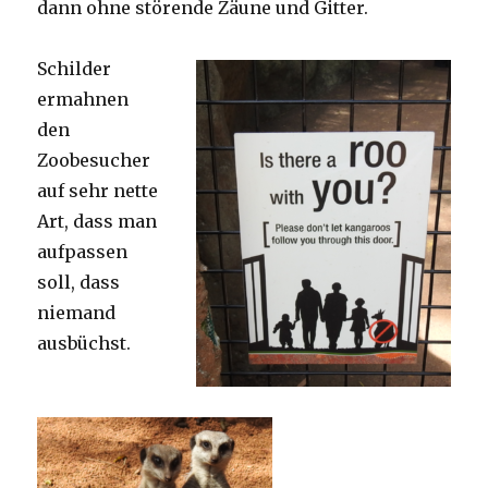
dann ohne störende Zäune und Gitter.
Schilder
ermahnen
den
Zoobesucher
auf sehr nette
Art, dass man
aufpassen
soll, dass
niemand
ausbüchst.