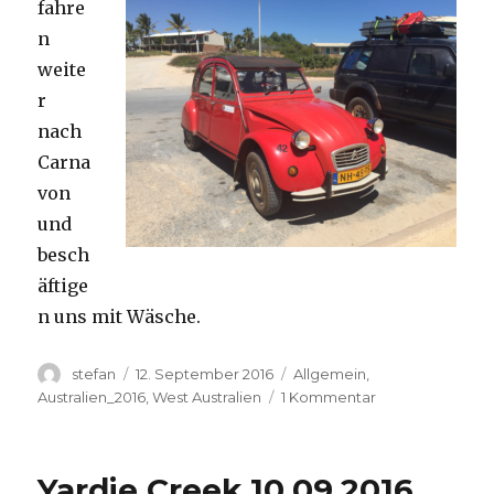
fahre
n
weite
r
nach
Carna
von
und
besch
äftige
n uns mit Wäsche.
Autor
Veröffentlicht
Kategorien
stefan
12. September 2016
Allgemein
,
am
zu
Australien_2016
,
West Australien
1 Kommentar
Carnavon
11.09.2016
Yardie Creek 10.09.2016