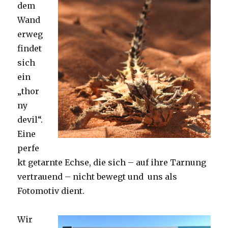
dem
Wand
erweg
findet
sich
ein
„thor
ny
devil“.
Eine
perfe
kt getarnte Echse, die sich – auf ihre Tarnung
vertrauend – nicht bewegt und uns als
Fotomotiv dient.
Wir