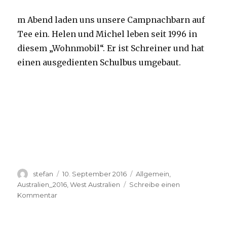
m Abend laden uns unsere Campnachbarn auf
Tee ein. Helen und Michel leben seit 1996 in
diesem „Wohnmobil“. Er ist Schreiner und hat
einen ausgedienten Schulbus umgebaut.
Autor
Veröffentlicht
Kategorien
stefan
10. September 2016
Allgemein
,
am
Australien_2016
,
West Australien
Schreibe einen
zu
Kommentar
Yardie
Creek
10.09.2016