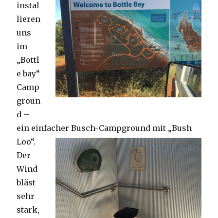
instal
lieren
uns
im
„Bottl
e bay“
Camp
groun
d –
ein einfacher Busch-Campground mit „Bush
Loo“.
Der
Wind
bläst
sehr
stark,