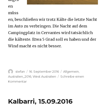
en
müss
en, beschließen wir trotz Kälte die letzte Nacht
im Auto zu verbringen. Die Nacht auf dem
Campingplatz in Cervantes wird tatsächlich
die kälteste. Etwa 5 Grad soll es haben und der
Wind macht es nicht besser.
Autor
Veröffentlicht
Kategorien
stefan
16. September 2016
Allgemein
,
am
Australien_2016
,
West Australien
Schreibe einen
zu
Kommentar
Pinnacles
16.09.2016
Kalbarri, 15.09.2016