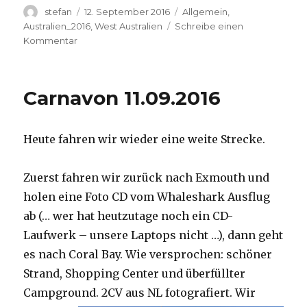
Autor
Veröffentlicht
Kategorien
stefan
12. September 2016
Allgemein
,
am
Australien_2016
,
West Australien
Schreibe einen
zu
Kommentar
Hamelin
Pool
12.09.2016
Carnavon 11.09.2016
Heute fahren wir wieder eine weite Strecke.
Zuerst fahren wir zurück nach Exmouth und
holen eine Foto CD vom Whaleshark Ausflug
ab (… wer hat heutzutage noch ein CD-
Laufwerk – unsere Laptops nicht …), dann geht
es nach Coral Bay. Wie versprochen: schöner
Strand, Shopping Center und überfüllter
Campground.
2CV aus NL fotografiert. Wir