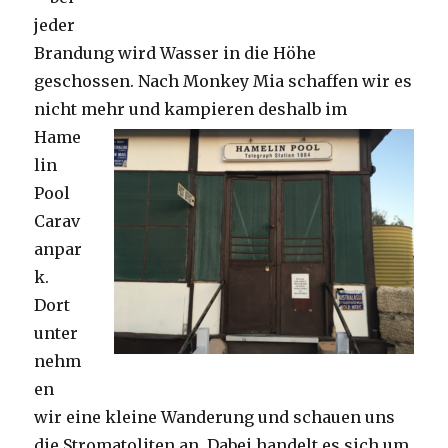
jeder
Brandung wird Wasser in die Höhe
geschossen. Nach Monkey Mia schaffen wir es
nicht mehr und kampieren deshalb im
Hame
lin
Pool
Carav
anpar
k.
Dort
unter
nehm
en
wir eine kleine Wanderung und schauen uns
die Stromatoliten an. Dabei handelt es sich um