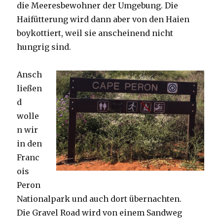
die Meeresbewohner der Umgebung. Die
Haifütterung wird dann aber von den Haien
boykottiert, weil sie anscheinend nicht
hungrig sind.
Ansch
ließen
d
wolle
n wir
in den
Franc
ois
Peron
Nationalpark und auch dort übernachten.
Die Gravel Road wird von einem Sandweg