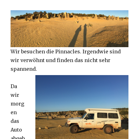
Wir besuchen die Pinnacles. Irgendwie sind
wir verwöhnt und finden das nicht sehr
spannend.
Da
wir
morg
en
das
Auto
abgeb