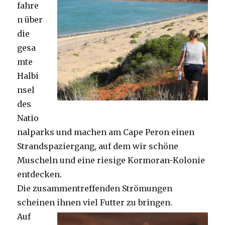
fahre
n über
die
gesa
mte
Halbi
nsel
des
Natio
nalparks und machen am Cape Peron einen
Strandspaziergang, auf dem wir schöne
Muscheln und eine riesige Kormoran-Kolonie
entdecken.
Die zusammentreffenden Strömungen
scheinen ihnen viel Futter zu bringen.
Auf