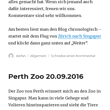
alles gemacht hat. Wenn sich jemand auch
dafür interessiert, freuen wir uns.
Kommentare sind sehr willkommen.
Am besten liest man den Blog chronologisch –
startet mit dem Flug von
Zürich nach Singapur
und klickt dann ganz unten auf „Weiter“.
Autor
Kategorien
zu
stefan
Allgemein
Schreibe einen Kommentar
Australie
2016
–
Perth Zoo 20.09.2016
von
Darwin
nach
Der Zoo von Perth erinnert mich an den Zoo in
Perth
Singapur. Man kann in viele Gehege und
Volieren hineinspazieren und sieht die Tiere