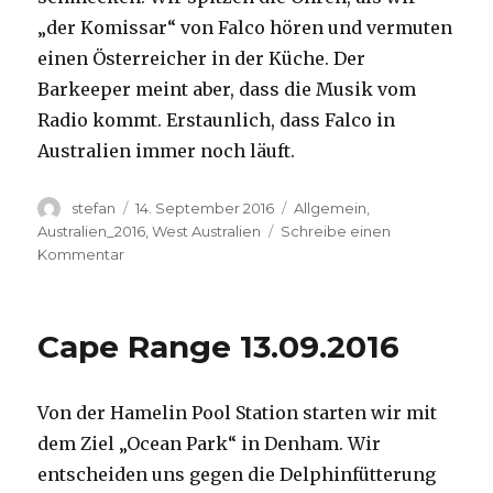
„der Komissar“ von Falco hören und vermuten
einen Österreicher in der Küche. Der
Barkeeper meint aber, dass die Musik vom
Radio kommt. Erstaunlich, dass Falco in
Australien immer noch läuft.
Autor
Veröffentlicht
Kategorien
stefan
14. September 2016
Allgemein
,
am
Australien_2016
,
West Australien
Schreibe einen
zu
Kommentar
Kalbarri
14.09.2016
Cape Range 13.09.2016
Von der Hamelin Pool Station starten wir mit
dem Ziel „Ocean Park“ in Denham. Wir
entscheiden uns gegen die Delphinfütterung