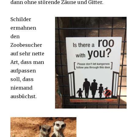
dann ohne störende Zäune und Gitter.
Schilder
ermahnen
den
Zoobesucher
auf sehr nette
Art, dass man
aufpassen
soll, dass
niemand
ausbüchst.