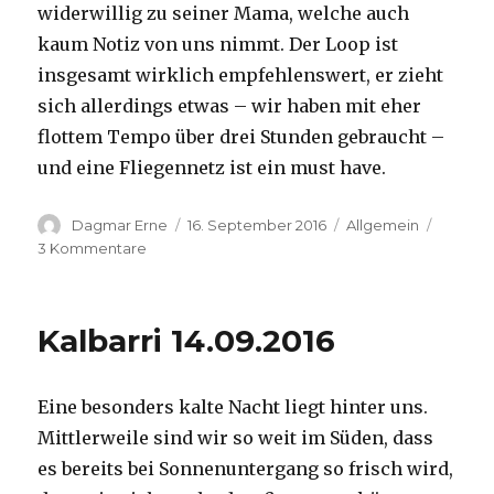
widerwillig zu seiner Mama, welche auch
kaum Notiz von uns nimmt. Der Loop ist
insgesamt wirklich empfehlenswert, er zieht
sich allerdings etwas – wir haben mit eher
flottem Tempo über drei Stunden gebraucht –
und eine Fliegennetz ist ein must have.
Autor
Veröffentlicht
Kategorien
Dagmar Erne
16. September 2016
Allgemein
am
zu
3 Kommentare
Kalbarri,
15.09.2016
Kalbarri 14.09.2016
Eine besonders kalte Nacht liegt hinter uns.
Mittlerweile sind wir so weit im Süden, dass
es bereits bei Sonnenuntergang so frisch wird,