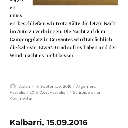
en
müss
en, beschließen wir trotz Kälte die letzte Nacht
im Auto zu verbringen. Die Nacht auf dem
Campingplatz in Cervantes wird tatsächlich
die kälteste. Etwa 5 Grad soll es haben und der
Wind macht es nicht besser.
Autor
Veröffentlicht
Kategorien
stefan
16. September 2016
Allgemein
,
am
Australien_2016
,
West Australien
Schreibe einen
zu
Kommentar
Pinnacles
16.09.2016
Kalbarri, 15.09.2016