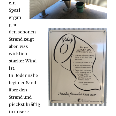
ein
Spazi
ergan
g an
den schönen
Strand zeigt
aber, was
wirklich
starker Wind
ist.
In Bodennähe
fegt der Sand
über den
Strand und
pieckst kräftig
in unsere