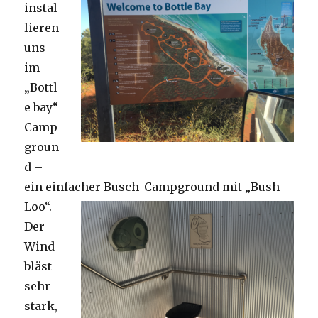
instal
lieren
uns
im
„Bottl
e bay“
Camp
groun
d –
ein einfacher Busch-Campground mit „Bush
Loo“.
Der
Wind
bläst
sehr
stark,