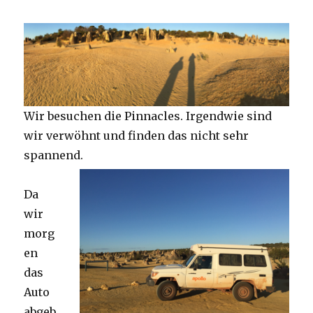
Wir besuchen die Pinnacles. Irgendwie sind
wir verwöhnt und finden das nicht sehr
spannend.
Da
wir
morg
en
das
Auto
abgeb