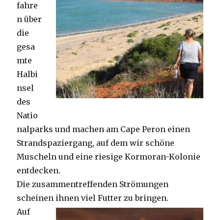
fahre
n über
die
gesa
mte
Halbi
nsel
des
Natio
nalparks und machen am Cape Peron einen
Strandspaziergang, auf dem wir schöne
Muscheln und eine riesige Kormoran-Kolonie
entdecken.
Die zusammentreffenden Strömungen
scheinen ihnen viel Futter zu bringen.
Auf