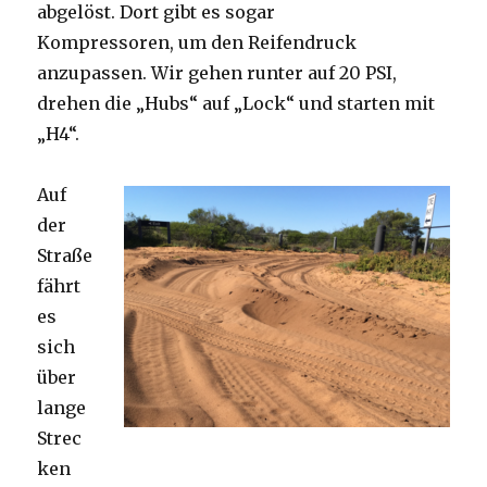
abgelöst. Dort gibt es sogar
Kompressoren, um den Reifendruck
anzupassen. Wir gehen runter auf 20 PSI,
drehen die „Hubs“ auf „Lock“ und starten mit
„H4“.
Auf
der
Straße
fährt
es
sich
über
lange
Strec
ken