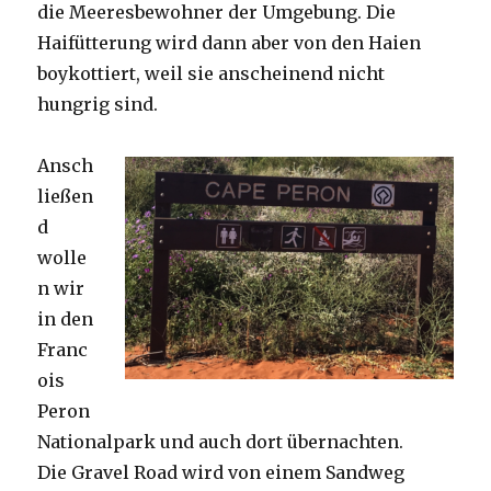
die Meeresbewohner der Umgebung. Die
Haifütterung wird dann aber von den Haien
boykottiert, weil sie anscheinend nicht
hungrig sind.
Ansch
ließen
d
wolle
n wir
in den
Franc
ois
Peron
Nationalpark und auch dort übernachten.
Die Gravel Road wird von einem Sandweg