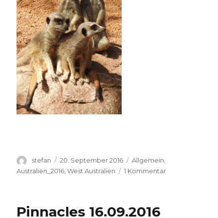
Autor
Veröffentlicht
Kategorien
stefan
20. September 2016
Allgemein
,
am
zu
Australien_2016
,
West Australien
1 Kommentar
Perth
Zoo
20.09.2016
Pinnacles 16.09.2016