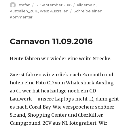
Autor
Veröffentlicht
Kategorien
stefan
12. September 2016
Allgemein
,
am
Australien_2016
,
West Australien
Schreibe einen
zu
Kommentar
Hamelin
Pool
12.09.2016
Carnavon 11.09.2016
Heute fahren wir wieder eine weite Strecke.
Zuerst fahren wir zurück nach Exmouth und
holen eine Foto CD vom Whaleshark Ausflug
ab (… wer hat heutzutage noch ein CD-
Laufwerk – unsere Laptops nicht …), dann geht
es nach Coral Bay. Wie versprochen: schöner
Strand, Shopping Center und überfüllter
Campground.
2CV aus NL fotografiert. Wir