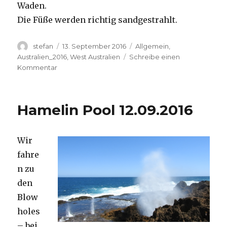
Waden.
Die Füße werden richtig sandgestrahlt.
Autor
Veröffentlicht
Kategorien
stefan
13. September 2016
Allgemein
,
am
Australien_2016
,
West Australien
Schreibe einen
zu
Kommentar
Cape
Range
13.09.2016
Hamelin Pool 12.09.2016
Wir
fahre
n zu
den
Blow
holes
– bei