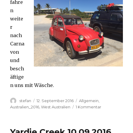
fahre
n
weite
r
nach
Carna
von
und
besch
äftige
n uns mit Wäsche.
Autor
Veröffentlicht
Kategorien
stefan
12. September 2016
Allgemein
,
am
zu
Australien_2016
,
West Australien
1 Kommentar
Carnavon
11.09.2016
Yardie Creek 10.09.2016