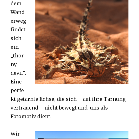
dem
Wand
erweg
findet
sich
ein
„thor
ny
devil“.
Eine
perfe
kt getarnte Echse, die sich – auf ihre Tarnung
vertrauend – nicht bewegt und uns als
Fotomotiv dient.
Wir