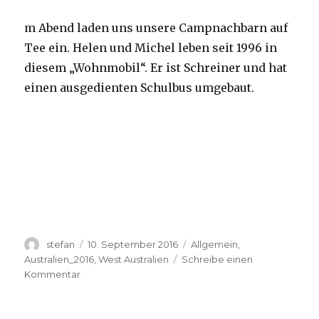
m Abend laden uns unsere Campnachbarn auf
Tee ein. Helen und Michel leben seit 1996 in
diesem „Wohnmobil“. Er ist Schreiner und hat
einen ausgedienten Schulbus umgebaut.
Autor
Veröffentlicht
Kategorien
stefan
10. September 2016
Allgemein
,
am
Australien_2016
,
West Australien
Schreibe einen
zu
Kommentar
Yardie
Creek
10.09.2016