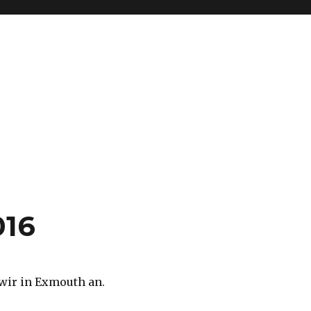
016
ir in Exmouth an.