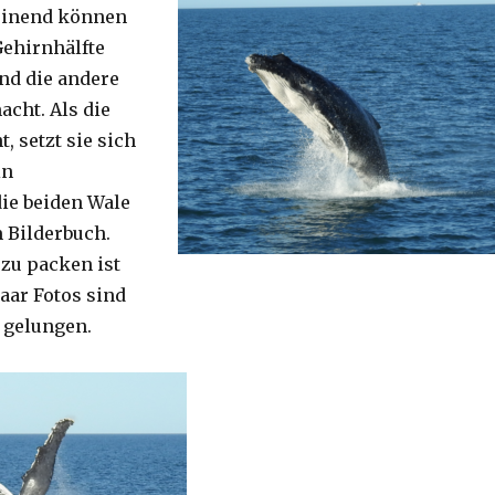
einend können
Gehirnhälfte
nd die andere
acht. Als die
, setzt sie sich
in
ie beiden Wale
 Bilderbuch.
 zu packen ist
aar Fotos sind
h gelungen.