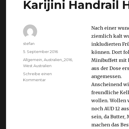
Karijini Handrail
Nach einer wund
ziemlich kalt w
Autor
stefan
inkludierten Fr
Veröffentlicht
5. September 2016
können. Dort fol
am
Kategorien
Allgemein
,
Australien_2016
,
Minibuffett mit 
West Australien
aus der Dose ers
Schreibe einen
angemessen.
zu
Kommentar
Anscheinend wir
Karijini
Handrail
freundliche Kell
Hancock
wollen. Wollen w
05.09.2016
noch AUD 12 aus
sein, da Butter
machen das Best