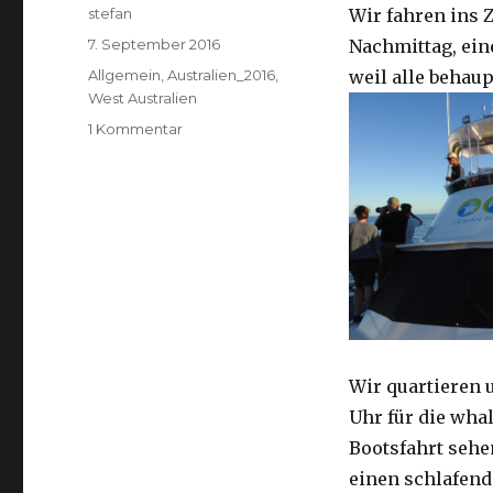
Autor
stefan
Wir fahren ins 
Veröffentlicht
7. September 2016
Nachmittag, ein
am
Kategorien
Allgemein
,
Australien_2016
,
weil alle behaup
West Australien
zu
1 Kommentar
Exmouth
07.09.2016
Wir quartieren
Uhr für die wha
Bootsfahrt
sehe
einen schlafen